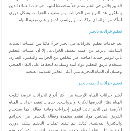
الفايبرجلاس في الخبر تقدم حلاً متخصصًا لتلبية احتياجات العملاء الذين
يمتلكون هذا النوع من الخزانات. يتم تنظيف الخزانات بشكل دوري
للتأكد من إزالة أي تراكمات أو رواسب قد تؤثر على نوعية المياه.
تعقيم خزانات بالخبر
تعد خدمات تعقيم الخزانات في الخبر جزءًا هامًا من عمليات الصيانة
الشاملة. بالرغم من أهمية تنظيف الخزانات، إلا أن عمليات التعقيم
تأتي لتوفير حماية إضافية عبر التخلص من الجراثيم والبكتيريا الضارة.
يستخدم فريق التعقيم مواد آمنة ومتقدمة للحفاظ على النقاء الصحي
وضمان أن المياه المخزنة تلبي أعلى معايير السلامة الصحية.
تعقيم خزانات ارضيه بالخبر
تُعتبر خزانات المياه الأرضية من أكثر أنواع الخزانات عرضة لتلوث
المياه نظرًا لتعرضها للأتربة والرواسب. خدمات تعقيم خزانات المياه
الأرضية في الخبر تأتي لتوفير إجراءات وقائية فعّالة. كما يستخدم
الفريق المختص مواد تعقيم معتمدة وفعّالة للتخلص من الجراثيم
والبكتيريا المحتملة. كذلك يتم تنفيذ عمليات التعقيم بشكل دوري
للحفاظ على نقاء المياه وتوفير بيئة صحية للتخزين. كما تُعد هذه