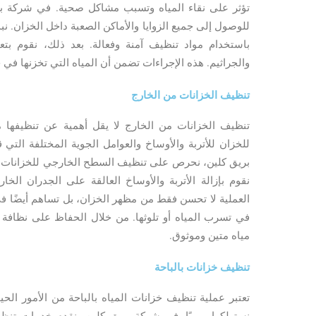
تؤثر على نقاء المياه وتسبب مشاكل صحية. في شركة بر
للوصول إلى جميع الزوايا والأماكن الصعبة داخل الخزان. نبد
باستخدام مواد تنظيف آمنة وفعالة. بعد ذلك، نقوم بتع
والجراثيم. هذه الإجراءات تضمن أن المياه التي تخزنها في
تنظيف الخزانات من الخارج
تنظيف الخزانات من الخارج لا يقل أهمية عن تنظيفها
للخزان للأتربة والأوساخ والعوامل الجوية المختلفة التي
بريق كلين، نحرص على تنظيف السطح الخارجي للخزانات با
نقوم بإزالة الأتربة والأوساخ العالقة على الجدران الخ
العملية لا تحسن فقط من مظهر الخزان، بل تساهم أيضًا في
في تسرب المياه أو تلوثها. من خلال الحفاظ على نظافة
مياه متين وموثوق.
تنظيف خزانات بالباحة
تعتبر عملية تنظيف خزانات المياه بالباحة من الأمور ال
نستهلكها يوميًا. في شركة بريق كلين، نقدم خدمات تنظ