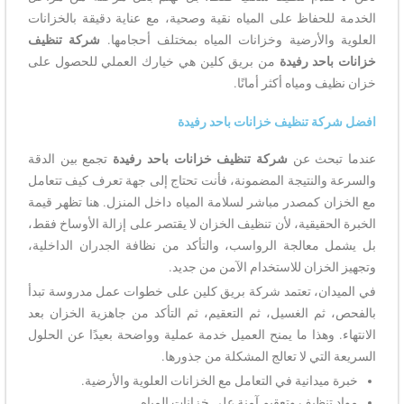
الخدمة للحفاظ على المياه نقية وصحية، مع عناية دقيقة بالخزانات
العلوية والأرضية وخزانات المياه بمختلف أحجامها.
شركة تنظيف
خزانات باحد رفيدة
من بريق كلين هي خيارك العملي للحصول على
خزان نظيف ومياه أكثر أمانًا.
افضل شركة تنظيف خزانات باحد رفيدة
عندما تبحث عن
شركة تنظيف خزانات باحد رفيدة
تجمع بين الدقة
والسرعة والنتيجة المضمونة، فأنت تحتاج إلى جهة تعرف كيف تتعامل
مع الخزان كمصدر مباشر لسلامة المياه داخل المنزل. هنا تظهر قيمة
الخبرة الحقيقية، لأن تنظيف الخزان لا يقتصر على إزالة الأوساخ فقط،
بل يشمل معالجة الرواسب، والتأكد من نظافة الجدران الداخلية،
وتجهيز الخزان للاستخدام الآمن من جديد.
في الميدان، تعتمد شركة بريق كلين على خطوات عمل مدروسة تبدأ
بالفحص، ثم الغسيل، ثم التعقيم، ثم التأكد من جاهزية الخزان بعد
الانتهاء. وهذا ما يمنح العميل خدمة عملية وواضحة بعيدًا عن الحلول
السريعة التي لا تعالج المشكلة من جذورها.
خبرة ميدانية في التعامل مع الخزانات العلوية والأرضية.
مواد تنظيف وتعقيم آمنة على خزانات المياه.