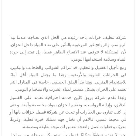
شركة تنظيف خزانات باحد رفيدة هي الحل الذي تحتاجه عندما تبدأ
الرواسب والروائح غير المرغوبة بالتأثير على نقاء المياه داخل الخزان،
لأن المشكلة لا تتوقف عند الاتساخ الظاهر فقط، بل تمتد إلى جودة
المياه وسلامة استخدامها اليومي.
ومع تأجيل الغسيل والتعقيم، قد تتراكم الشوائب والطحالب والبكتيريا
في الخزانات العلوية والأرضية، وهذا ما يجعل المياه أقل أمانًا
للاستخدام المنزلي. وهنا يبدأ القلق الحقيقي، خاصة في المنازل التي
تعتمد على الخزان بشكل مستمر لمياه الشرب والاستخدام اليومي.
ولهذا تقدم شركة بريق كلين خدمة احترافية تعتمد على الغسيل
الدقيق، وإزالة الرواسب، وتعقيم الخزان بمواد مخصصة وآمنة. وحتى
إن كنت تقارن بين الخيارات أو تبحث عن
شركة غسيل خزانات بابها
أو
في محيط عسير، فالأهم أن تختار جهة تمتلك خبرة فعلية، وفريقًا
مدربًا، وخطوات عمل واضحة تضمن لك نتيجة نظيفة ومطمئنة.
نحن لا نقدم تنظيفًا شكليًا فقط، بل نهتم بكل مرحلة من مراحل