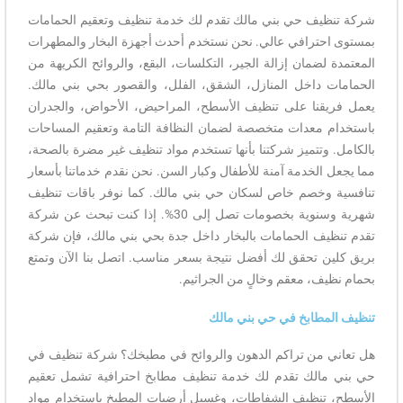
شركة تنظيف حي بني مالك تقدم لك خدمة تنظيف وتعقيم الحمامات
بمستوى احترافي عالي. نحن نستخدم أحدث أجهزة البخار والمطهرات
المعتمدة لضمان إزالة الجير، التكلسات، البقع، والروائح الكريهة من
الحمامات داخل المنازل، الشقق، الفلل، والقصور بحي بني مالك.
يعمل فريقنا على تنظيف الأسطح، المراحيض، الأحواض، والجدران
باستخدام معدات متخصصة لضمان النظافة التامة وتعقيم المساحات
بالكامل. وتتميز شركتنا بأنها تستخدم مواد تنظيف غير مضرة بالصحة،
مما يجعل الخدمة آمنة للأطفال وكبار السن. نحن نقدم خدماتنا بأسعار
تنافسية وخصم خاص لسكان حي بني مالك. كما نوفر باقات تنظيف
شهرية وسنوية بخصومات تصل إلى 30%. إذا كنت تبحث عن شركة
تقدم تنظيف الحمامات بالبخار داخل جدة بحي بني مالك، فإن شركة
بريق كلين تحقق لك أفضل نتيجة بسعر مناسب. اتصل بنا الآن وتمتع
بحمام نظيف، معقم وخالٍ من الجراثيم.
تنظيف المطابخ في حي بني مالك
هل تعاني من تراكم الدهون والروائح في مطبخك؟ شركة تنظيف في
حي بني مالك تقدم لك خدمة تنظيف مطابخ احترافية تشمل تعقيم
الأسطح، تنظيف الشفاطات، وغسيل أرضيات المطبخ باستخدام مواد