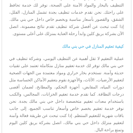
التنظيف بالبخار والمواد الآمنة على الصحة، نوفر لك خدمة تحافظ
على راحتك. نحن نقدم خدمات تنظيف بجدة تشمل المنازل، الفلل،
الشقق، والقصور بأسعار مناسبة وبخصم خاص داخل حي بني مالك.
إذا كنت تبحث عن أفضل شركة تنظيف تقدم نتائج مضمونة، اتصل
الآن بشركة بريق كلين وابدأ رحلة العناية بمنزلك على أعلى مستوى.
كيفية تعقيم المنازل في حي بني مالك
عملية التعقيم لا تقل أهمية عن التنظيف اليومي، وشركة تنظيف في
حي بني مالك توفر لك خدمة تعقيم منازل متكاملة تعتمد على تقنيات
حديثة وآمنة. نستخدم بخار حراري ومواد معتمدة من الجهات الصحية
لتعقيم الأرضيات، الأثاث، والأجهزة.نقوم بتعقيم الأماكن الحساسة مثل
دورات المياه، المقابض، أجهزة التحكم، والمطابخ، لضمان أقصى
درجات النظافة. كما نقدم خدمة تعقيم الخزانات، المجالس، والكنب
باستخدام معدات تعقيم متخصصة داخل حي بني مالك بجدة. نحن
نوفر خدمة تعقيم بخصم خاص وأسعار تناسب الجميع، إلى جانب
باقات شهرية للتعقيم المنتظم. إذا كنت تبحث عن طريقة فعالة وآمنة
لتعقيم منزلك داخل حي بني مالك، اتصل بشركة بريق كلين اليوم
وتمتع براحة البال.