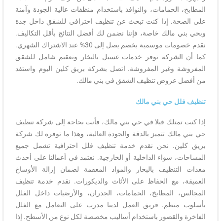
المطابخ، الحمامات، والنوافذ باستخدام منظفات عالية الجودة وآمنة
على الصحة. إذا كنت تبحث عن تنظيف احترافي للشقق داخل جدة
وبحي بني مالك خاصة، فإننا نضمن لك أفضل النتائج بأقل التكاليف.
نقدم خصومات موسمية بخصم يصل إلى 30% عند الاشتراك الشهري.
كما أن الشركة توفر خدمات غسيل بالبخار وتعقيم شامل للشقق
المفروشة وغير المفروشة. اتصل بشركة بريق كلين اليوم واستفد
من أفضل عروض تنظيف الشقق في بني مالك.
تنظيف فلل حي بني مالك
إذا كنت تمتلك فيلا في حي بني مالك، فأنت بحاجة إلى شركة تنظيف
حي بني مالك تتميز بالدقة والجودة العالية، وهذا ما توفره لك شركة
بريق كلين. نحن نقدم خدمة تنظيف فلل احترافية تشمل جميع
المساحات، سواء الداخلية أو الخارجية. نعتمد في أعمالنا على أحدث
معدات التنظيف بالبخار والمواد المعقمة لضمان إزالة الأوساخ
العميقة، مع الحفاظ على الأثاث والديكورات. نقدم خدمة تنظيف
المجالس، المطابخ، الحمامات، الجدران، والأرضيات داخل الفلل
بأسلوب منظم. فريق العمل لدينا مدرب على التعامل مع الفلل
الفاخرة والقصور باستخدام أساليب مخصصة لكل نوع من الأسطح. إذا