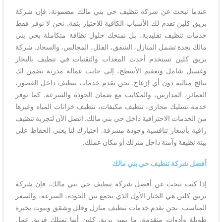
عندما تبحث عن شركة تنظيف حي بني مالك مضمونة، فإن شركة
بريق كلين تقدم لك الأسباب الكافية للاختيار بثقة. نحن لا نوفر فقط
خدمات تنظيف تقليدية، بل نمنحك حلول نظافة متكاملة بحي بني
مالك بجدة تشمل المنازل، الشقق، الفلل، المجالس، والسجاد. شركة
بريق كلين تستخدم أحدث المعدات والتقنيات في تنظيف بالبخار
وغسيل شامل وتعقيم الأسطح، إلى جانب عمالة مدربة تضمن لك
نتائج مثالية دون أي إزعاج. نحن نقدم خدمات تنظيف داخل القصور،
العمائر، المدارس، والمكاتب مع ضمان الجودة والسرعة. كما نوفر
خدمة تسليك مجاري، تنظيف مكيفات، تنظيف خزانات المياه وغيرها
من الخدمات الاحترافية داخل حي بني مالك. اتصل الآن لتجربة تنظيف
راقية بأسعار تنافسية وجودة مشرفة. اختيارك لنا يعني الحفاظ على
بيئة نظيفة وآمنة داخل منزلك أو مكان عملك.
أفضل شركة تنظيف حي بني مالك
إذا كنت تبحث عن أفضل شركة تنظيف حي بني مالك، فإن شركة
بريق كلين هي الخيار الأول الذي يجمع بين الجودة، السرعة، والسعر
المناسب. نحن نقدم خدمات تنظيف منازل وفلل وشقق وبيوت بخبرة
طويلة وأدوات متقدمة. ما يميز بريق كلين أنها تمتلك فريق عمل