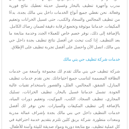
مدرب وأجهزة تنظيف بالبخار وغسيل حديثة تعطيك نتائج فورية
وفعالة. نحن نغطي جميع أنواع الخدمات داخل بني مالك بجدة، بدءًا
من تنظيف المجالس والسجاد والكنب، حتى غسيل الخزانات وتعقيم
المكيفات. خدماتنا موثوقة وتخضع لرقابة دقيقة لضمان رضاك الكامل.
بالإضافة إلى ذلك، نوفر خصم خاص للعملاء الجدد وخدمة متابعة ما
بعد التنظيف. إذا كنت تبحث عن أفضل نتائج تنظيف بجدة داخل حي
بني مالك، اتصل الآن واحصل على أفضل تجربة تنظيف على الإطلاق.
خدمات شركة تنظيف حي بني مالك
شركة تنظيف حي بني مالك تقدم لك مجموعة واسعة من خدمات
النظافة المصممة لتناسب جميع احتياجاتك. نحن نقدم خدمات تنظيف
المنازل، الشقق، المجالس، الفلل، والقصور باستخدام تقنيات عالية
الجودة. تشمل خدماتنا غسيل بالبخار، تنظيف الخزانات، تسليك
المجاري، تنظيف السجاد، الكنب، الموكيت، وتعقيم دورات المياه،
بالإضافة إلى تنظيف المكيفات والسيارات. نحن نوفر لك أفضل
خدمات التنظيف داخل حي بني مالك بجدة بإشراف عمالة مدربة
ومعدات متطورة. شركة بريق كلين تلتزم بتقديم خدمة احترافية في
كل عملية تنظيف، مع متابعة دورية ومواد صديقة للبيئة وآمنة للأطفال.