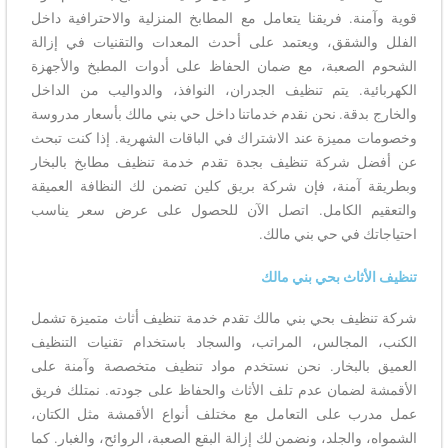
قوية وآمنة. فريقنا يتعامل مع المطابخ المنزلية والاحترافية داخل
الفلل والشقق، ويعتمد على أحدث المعدات والتقنيات في إزالة
الشحوم الصعبة، مع ضمان الحفاظ على أدوات المطبخ والأجهزة
الكهربائية. يتم تنظيف الجدران، النوافذ، والدواليب من الداخل
والخارج بدقة. نحن نقدم خدماتنا داخل حي بني مالك بأسعار مدروسة
وخصومات مميزة عند الاشتراك في الباقات الشهرية. إذا كنت تبحث
عن أفضل شركة تنظيف بجدة تقدم خدمة تنظيف مطابخ بالبخار
وبطريقة آمنة، فإن شركة بريق كلين تضمن لك النظافة العميقة
والتعقيم الكامل. اتصل الآن للحصول على عرض سعر يناسب
احتياجاتك في حي بني مالك.
تنظيف الأثاث بحي بني مالك
شركة تنظيف بحي بني مالك تقدم خدمة تنظيف أثاث متميزة تشمل
الكنب، المجالس، المراتب، والسجاد باستخدام تقنيات التنظيف
العميق بالبخار. نحن نستخدم مواد تنظيف متخصصة وآمنة على
الأقمشة لضمان عدم تلف الأثاث والحفاظ على جودته. نمتلك فريق
عمل مدرب على التعامل مع مختلف أنواع الأقمشة مثل الكتان،
الشمواه، والجلد، ونضمن لك إزالة البقع الصعبة، الروائح، والغبار. كما