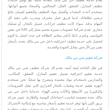
تنظيف المنازل، الشقق، الفلل، المجالس، والسجاد بجميع أنواعها.
نستخدم أحدث المعدات وأفضل مواد التنظيف والتعقيم لضمان نتائج
ترضي تطلعاتك. لدينا فريق عمل محترف ومدرب على تنفيذ كل
المهام بدقة، سواء كانت تنظيف خزانات، غسيل بالبخار، أو تسليك
مجاري. تقدم شركتنا خصومات مميزة بخصم يصل إلى 30% في بعض
المواسم، ونلتزم دائمًا بأعلى معايير النظافة في جدة. اتصل بنا اليوم
لتحصل على خدمة تنظيف احترافية داخل حي بني مالك بجدة، بأسعار
تعتبر من الأرخص مقابل الجودة والخدمة.
شركة تعقيم بحي بني مالك
في ظل الحاجة لبيئة آمنة، تقدم لك شركة تنظيف بحي بني مالك
خدمة تعقيم احترافية تشمل تعقيم المنازل، الشقق، المكاتب،
والمدارس باستخدام مواد معتمدة ومصرح بها صحيًا. نحن نستخدم
أجهزة تعقيم حديثة وتقنيات بالبخار الحراري التي تقتل الفيروسات
والبكتيريا من الأسطح والأثاث وحتى الهواء. خدماتنا داخل حي بني
مالك بجدة مصممة لتناسب احتياجاتك اليومية والطارئة. تتميز شركة
بريق كلين بأنها توفر خدمة تعقيم بأسعار مناسبة مع إمكانية الاشتراك
الأسبوعي أو الشهري. كما نوفر عمالة مدربة ومعدات تعقيم متطورة