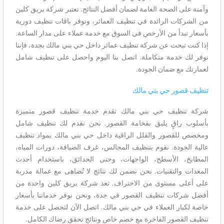
وآمنة على الصحة العامة لضمان أفضل النتائج. تعتبر شركة بريق كلين
من الشركات الرائدة في تنظيف العمائر، ونوفر باقات تنظيف دورية
بأسعار تبدأ من الأرخص في السوق مع خدمة عملاء على مدار الساعة.
إذا كنت تبحث عن شركة تنظيف عمائر داخل حي بني مالك بجدة، فإننا
نوفر لك خدمة متكاملة. اتصل بنا اليوم واحصل على تنظيف شامل
لعمارتك مع ضمان الجودة.
تنظيف قصور حي بني مالك
شركة تنظيف حي بني مالك تقدم خدمة تنظيف قصور متميزة
بأسلوب راقٍ يليق بفخامة القصور. نحن نقدم لك تنظيف شامل
ومخصص للقصور والفلل الراقية داخل حي بني مالك بمواد تنظيف
عالية الجودة. نقوم بتنظيف المجالس، غرف الضيافة، دورات المياه،
المطابخ، الأسطح، الواجهات، وحتى الحدائق، باستخدام أحدث
المعدات والتقنيات. نحن نضمن لك نتائج لا تُضاهى مع عمالة مدربة
على أعلى مستوى من الاحتراف. تعد شركة بريق كلين واحدة من
أفضل شركات تنظيف القصور في جدة، ونحن نوفر خدماتنا بأسعار
خاصة لكبار العملاء في حي بني مالك. اتصل الآن لتحصل على خدمة
تنظيف القصور الفاخرة مع خصم خاص ونتائج تحقق رضاك الكامل.