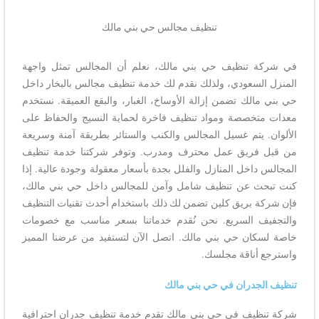
تنظيف مجالس حي بني مالك
في شركة تنظيف حي بني مالك، نعلم أن المجالس تمثل واجهة
المنزل السعودي، ولذلك نقدم لك خدمة تنظيف مجالس بالبخار داخل
حي بني مالك تضمن إزالة الأوساخ، الغبار، والبقع العميقة. نستخدم
معدات متخصصة ومواد تنظيف فاخرة لحماية النسيج والحفاظ على
الألوان. يتم غسيل المجالس والكنب والستائر بطريقة آمنة وسريعة
من قبل فريق عمل محترف ومدرب. وتوفر شركتنا خدمة تنظيف
المجالس داخل المنازل والفلل بجدة بأسعار معقولة وجودة عالية. إذا
كنت تبحث عن تنظيف شامل وآمن للمجالس داخل حي بني مالك،
فإن شركة بريق كلين تضمن لك ذلك باستخدام أحدث تقنيات التنظيف
والتجفيف السريع. نحن نُقدم خدماتنا بسعر مناسب مع خصومات
خاصة لسكان حي بني مالك. اتصل الآن لتستفيد من عرضنا المميز
واسترجع أناقة مجلسك.
تنظيف الجدران في حي بني مالك
شركة تنظيف في حي بني مالك تقدم خدمة تنظيف جدران احترافية