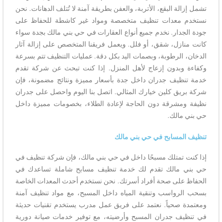
تشمل إزالة البقع، الأتربة، والعفن بطريقة آمنة لا تُتلف الدهانات. نحن
نستخدم معدات تنظيف متخصصة ومواد غير كاشطة للحفاظ على
جودة الجدار. نخدم جميع أنواع العقارات في حي بني مالك بجدة سواء
كانت منازل، شقق، أو فلل. ويعمل فريقنا المتخصص على إزالة آثار
الدخان، الرطوبة، وبصمات اليد بكل دقة. عمليات التنظيف تتم بسرعة
وكفاءة وبدون إزعاج لأهل المنزل. إذا كنت تبحث عن شركة تقدم
خدمة تنظيف جدران داخل جدة بأسعار مميزة ونتائج مضمونة، فإن
شركة بريق كلين خيارك المثالي. اتصل بنا اليوم واحصل على جدران
نظيفة ومشرقة دون الحاجة لإعادة الطلاء، بخصومات مميزة داخل
حي بني مالك.
تنظيف المسابح في حي بني مالك
إذا كنت تمتلك مسبحًا داخل في حي بني مالك، فإن شركة تنظيف في
حي بني مالك تقدم لك خدمة تنظيف مسابح شاملة تساعدك في
الحفاظ على صحة أفراد أسرتك. نحن نستخدم أحدث المعدات الخاصة
بسحب الرواسب وتنقية المياه داخل المسبح، مع مواد تنظيف آمنة
ومعتمدة صحياً. نعتمد على فريق عمل مدرب يستخدم تقنيات حديثة
في تنظيف جدران المسبح وأرضيته، مع توفير خدمات صيانة دورية