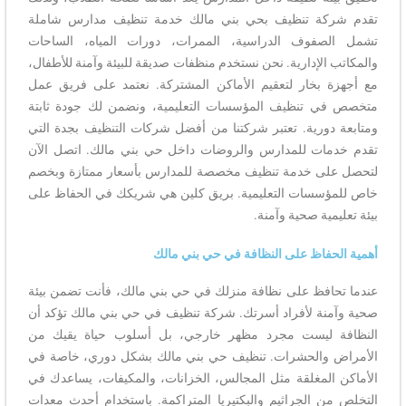
تقدم شركة تنظيف بحي بني مالك خدمة تنظيف مدارس شاملة
تشمل الصفوف الدراسية، الممرات، دورات المياه، الساحات
والمكاتب الإدارية. نحن نستخدم منظفات صديقة للبيئة وآمنة للأطفال،
مع أجهزة بخار لتعقيم الأماكن المشتركة. نعتمد على فريق عمل
متخصص في تنظيف المؤسسات التعليمية، ونضمن لك جودة ثابتة
ومتابعة دورية. تعتبر شركتنا من أفضل شركات التنظيف بجدة التي
تقدم خدمات للمدارس والروضات داخل حي بني مالك. اتصل الآن
لتحصل على خدمة تنظيف مخصصة للمدارس بأسعار ممتازة وبخصم
خاص للمؤسسات التعليمية. بريق كلين هي شريكك في الحفاظ على
بيئة تعليمية صحية وآمنة.
أهمية الحفاظ على النظافة في حي بني مالك
عندما تحافظ على نظافة منزلك في حي بني مالك، فأنت تضمن بيئة
صحية وآمنة لأفراد أسرتك. شركة تنظيف في حي بني مالك تؤكد أن
النظافة ليست مجرد مظهر خارجي، بل أسلوب حياة يقيك من
الأمراض والحشرات. تنظيف حي بني مالك بشكل دوري، خاصة في
الأماكن المغلقة مثل المجالس، الخزانات، والمكيفات، يساعدك في
التخلص من الجراثيم والبكتيريا المتراكمة. باستخدام أحدث معدات