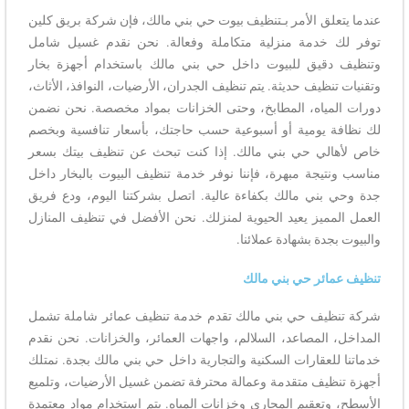
عندما يتعلق الأمر بـتنظيف بيوت حي بني مالك، فإن شركة بريق كلين
توفر لك خدمة منزلية متكاملة وفعالة. نحن نقدم غسيل شامل
وتنظيف دقيق للبيوت داخل حي بني مالك باستخدام أجهزة بخار
وتقنيات تنظيف حديثة. يتم تنظيف الجدران، الأرضيات، النوافذ، الأثاث،
دورات المياه، المطابخ، وحتى الخزانات بمواد مخصصة. نحن نضمن
لك نظافة يومية أو أسبوعية حسب حاجتك، بأسعار تنافسية وبخصم
خاص لأهالي حي بني مالك. إذا كنت تبحث عن تنظيف بيتك بسعر
مناسب ونتيجة مبهرة، فإننا نوفر خدمة تنظيف البيوت بالبخار داخل
جدة وحي بني مالك بكفاءة عالية. اتصل بشركتنا اليوم، ودع فريق
العمل المميز يعيد الحيوية لمنزلك. نحن الأفضل في تنظيف المنازل
والبيوت بجدة بشهادة عملائنا.
تنظيف عمائر حي بني مالك
شركة تنظيف حي بني مالك تقدم خدمة تنظيف عمائر شاملة تشمل
المداخل، المصاعد، السلالم، واجهات العمائر، والخزانات. نحن نقدم
خدماتنا للعقارات السكنية والتجارية داخل حي بني مالك بجدة. نمتلك
أجهزة تنظيف متقدمة وعمالة محترفة تضمن غسيل الأرضيات، وتلميع
الأسطح، وتعقيم المجاري وخزانات المياه. يتم استخدام مواد معتمدة