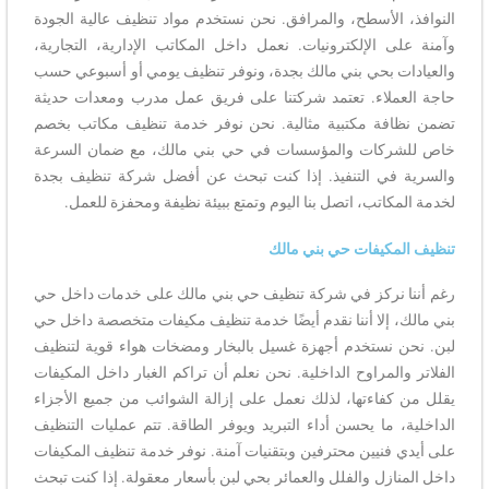
النوافذ، الأسطح، والمرافق. نحن نستخدم مواد تنظيف عالية الجودة
وآمنة على الإلكترونيات. نعمل داخل المكاتب الإدارية، التجارية،
والعيادات بحي بني مالك بجدة، ونوفر تنظيف يومي أو أسبوعي حسب
حاجة العملاء. تعتمد شركتنا على فريق عمل مدرب ومعدات حديثة
تضمن نظافة مكتبية مثالية. نحن نوفر خدمة تنظيف مكاتب بخصم
خاص للشركات والمؤسسات في حي بني مالك، مع ضمان السرعة
والسرية في التنفيذ. إذا كنت تبحث عن أفضل شركة تنظيف بجدة
لخدمة المكاتب، اتصل بنا اليوم وتمتع ببيئة نظيفة ومحفزة للعمل.
تنظيف المكيفات حي بني مالك
رغم أننا نركز في شركة تنظيف حي بني مالك على خدمات داخل حي
بني مالك، إلا أننا نقدم أيضًا خدمة تنظيف مكيفات متخصصة داخل حي
لبن. نحن نستخدم أجهزة غسيل بالبخار ومضخات هواء قوية لتنظيف
الفلاتر والمراوح الداخلية. نحن نعلم أن تراكم الغبار داخل المكيفات
يقلل من كفاءتها، لذلك نعمل على إزالة الشوائب من جميع الأجزاء
الداخلية، ما يحسن أداء التبريد ويوفر الطاقة. تتم عمليات التنظيف
على أيدي فنيين محترفين وبتقنيات آمنة. نوفر خدمة تنظيف المكيفات
داخل المنازل والفلل والعمائر بحي لبن بأسعار معقولة. إذا كنت تبحث