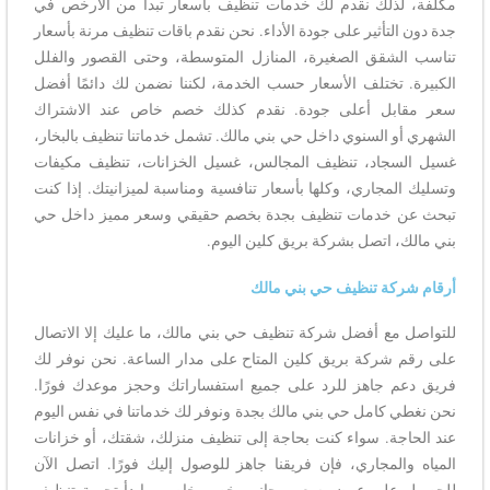
مكلفة، لذلك نقدم لك خدمات تنظيف بأسعار تبدأ من الأرخص في
جدة دون التأثير على جودة الأداء. نحن نقدم باقات تنظيف مرنة بأسعار
تناسب الشقق الصغيرة، المنازل المتوسطة، وحتى القصور والفلل
الكبيرة. تختلف الأسعار حسب الخدمة، لكننا نضمن لك دائمًا أفضل
سعر مقابل أعلى جودة. نقدم كذلك خصم خاص عند الاشتراك
الشهري أو السنوي داخل حي بني مالك. تشمل خدماتنا تنظيف بالبخار،
غسيل السجاد، تنظيف المجالس، غسيل الخزانات، تنظيف مكيفات
وتسليك المجاري، وكلها بأسعار تنافسية ومناسبة لميزانيتك. إذا كنت
تبحث عن خدمات تنظيف بجدة بخصم حقيقي وسعر مميز داخل حي
بني مالك، اتصل بشركة بريق كلين اليوم.
أرقام شركة تنظيف حي بني مالك
للتواصل مع أفضل شركة تنظيف حي بني مالك، ما عليك إلا الاتصال
على رقم شركة بريق كلين المتاح على مدار الساعة. نحن نوفر لك
فريق دعم جاهز للرد على جميع استفساراتك وحجز موعدك فورًا.
نحن نغطي كامل حي بني مالك بجدة ونوفر لك خدماتنا في نفس اليوم
عند الحاجة. سواء كنت بحاجة إلى تنظيف منزلك، شقتك، أو خزانات
المياه والمجاري، فإن فريقنا جاهز للوصول إليك فورًا. اتصل الآن
للحصول على عرض سعر مجاني بخصم خاص، وابدأ تجربة تنظيف