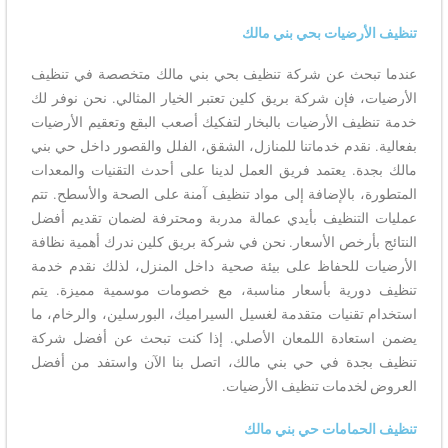
تنظيف الأرضيات بحي بني مالك
عندما تبحث عن شركة تنظيف بحي بني مالك متخصصة في تنظيف
الأرضيات، فإن شركة بريق كلين تعتبر الخيار المثالي. نحن نوفر لك
خدمة تنظيف الأرضيات بالبخار لتفكيك أصعب البقع وتعقيم الأرضيات
بفعالية. نقدم خدماتنا للمنازل، الشقق، الفلل والقصور داخل حي بني
مالك بجدة. يعتمد فريق العمل لدينا على أحدث التقنيات والمعدات
المتطورة، بالإضافة إلى مواد تنظيف آمنة على الصحة والأسطح. تتم
عمليات التنظيف بأيدي عمالة مدربة ومحترفة لضمان تقديم أفضل
النتائج بأرخص الأسعار. نحن في شركة بريق كلين ندرك أهمية نظافة
الأرضيات للحفاظ على بيئة صحية داخل المنزل، لذلك نقدم خدمة
تنظيف دورية بأسعار مناسبة، مع خصومات موسمية مميزة. يتم
استخدام تقنيات متقدمة لغسيل السيراميك، البورسلين، والرخام، ما
يضمن استعادة اللمعان الأصلي. إذا كنت تبحث عن أفضل شركة
تنظيف بجدة في حي بني مالك، اتصل بنا الآن واستفد من أفضل
العروض لخدمات تنظيف الأرضيات.
تنظيف الحمامات حي بني مالك