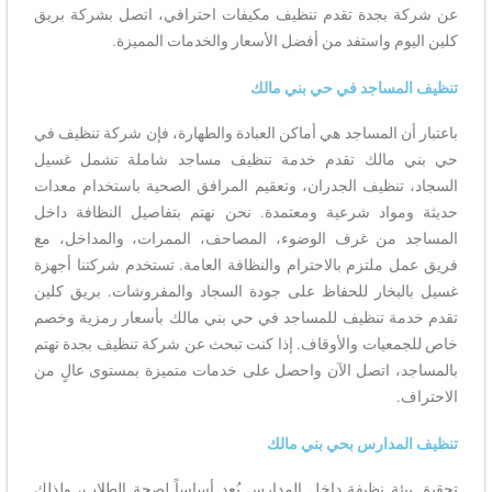
عن شركة بجدة تقدم تنظيف مكيفات احترافي، اتصل بشركة بريق
كلين اليوم واستفد من أفضل الأسعار والخدمات المميزة.
تنظيف المساجد في حي بني مالك
باعتبار أن المساجد هي أماكن العبادة والطهارة، فإن شركة تنظيف في
حي بني مالك تقدم خدمة تنظيف مساجد شاملة تشمل غسيل
السجاد، تنظيف الجدران، وتعقيم المرافق الصحية باستخدام معدات
حديثة ومواد شرعية ومعتمدة. نحن نهتم بتفاصيل النظافة داخل
المساجد من غرف الوضوء، المصاحف، الممرات، والمداخل، مع
فريق عمل ملتزم بالاحترام والنظافة العامة. تستخدم شركتنا أجهزة
غسيل بالبخار للحفاظ على جودة السجاد والمفروشات. بريق كلين
تقدم خدمة تنظيف للمساجد في حي بني مالك بأسعار رمزية وخصم
خاص للجمعيات والأوقاف. إذا كنت تبحث عن شركة تنظيف بجدة تهتم
بالمساجد، اتصل الآن واحصل على خدمات متميزة بمستوى عالٍ من
الاحتراف.
تنظيف المدارس بحي بني مالك
تحقيق بيئة نظيفة داخل المدارس يُعد أساساً لصحة الطلاب، ولذلك