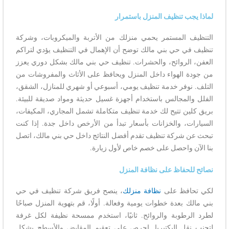
لماذا يجب تنظيف المنزل باستمرار
التنظيف المستمر يحمي منزلك من الأتربة والميكروبات، وشركة
تنظيف في حي بني مالك توضح أن الإهمال في التنظيف يؤدي لتراكم
العفن، الروائح، والحشرات. تنظيف حي بني مالك بشكل دوري يعزز
من جودة الهواء داخل المنزل ويحافظ على الأثاث والمفروشات من
التلف. نوفر خدمة تنظيف يومي، أسبوعي أو شهري للمنازل، الشقق،
الفلل والمجالس باستخدام أجهزة غسيل حديثة ومواد صديقة للبيئة.
بريق كلين تتيح لك خدمة تنظيف متكاملة تشمل المجاري، المكيفات،
السيارات، والخزانات بأسعار تبدأ من الأرخص داخل جدة. إذا كنت
تبحث عن شركة تنظيف تقدم أفضل النتائج داخل حي بني مالك، اتصل
بنا الآن واحصل على خصم خاص لأول زيارة.
نصائح للحفاظ على نظافة المنزل
لكي تحافظ على
نظافة منزلك
، ينصح فريق شركة تنظيف في حي
بني مالك بعدة خطوات يومية وفعالة. أولًا، قم بتهوية المنزل صباحًا
لطرد الرطوبة والروائح. ثانيًا، استخدم ممسحة نظيفة لكل غرفة
لتجنب نقل البكتيريا. احرص على تعقيم المقابض والأسطح بشكل