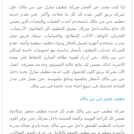
إذا كنت تبحث عن أفضل شركة تنظيف منازل حي بني مالك، فإن
شركة بريق كلين تقدم لك كل ما تحتاجه وأكثر. نحن نقدم خدمة
تنظيف حي بني مالك باستخدام أحدث التقنيات والمعدات التي تضمن
لك نتائج مثالية داخل منزلك. يشمل التنظيف كل التفاصيل: الأرضيات،
الجدران، النوافذ، الأثاث، المطابخ، والحمامات. نمتلك فريق عمل
مدرب يستخدم أجهزة غسيل بالبخار ومواد تنظيف معقمة وآمنة. تقدم
الشركة خدمات التنظيف بأسعار مناسبة مع خصومات خاصة لسكان
حي بني مالك. نحن نُدرك أهمية نظافة المنازل للحفاظ على صحة
الأسرة، لذلك نضمن لك نتائج عالية المستوى وخدمة مشرفة. اتصل
الآن بشركة بريق كلين للحصول على خدمة تنظيف منازل بجدة داخل
حي بني مالك بأسعار تنافسية ونتائج ملموسة. نحن نعمل على مدار
الساعة لخدمتك في جميع أحياء جدة، خاصة في بني مالك.
تنظيف شقق حي بني مالك
شركة تنظيف حي بني مالك تقدم لك خدمة تنظيف شقق متكاملة
تضمن لك الراحة اليومية والبيئة الصحية داخل منزلك. نحن نوفر أقوى
خدمات التنظيف للشقق داخل حي بني مالك بجدة بأيدي عمالة مدربة
وأجهزة متطورة. يتم تنظيف الشقة بالكامل من غرف النوم، الصالات،