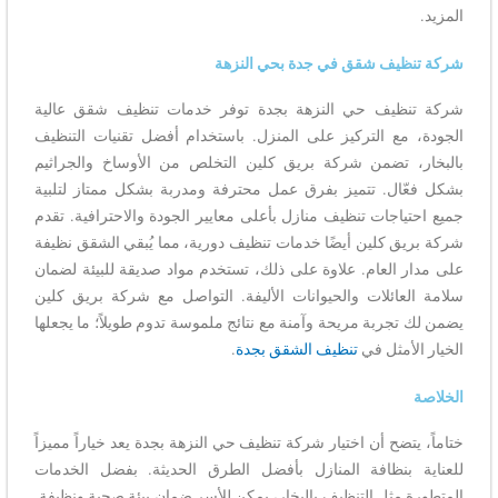
المزيد.
شركة تنظيف شقق في جدة بحي النزهة
شركة تنظيف حي النزهة بجدة توفر خدمات تنظيف شقق عالية
الجودة، مع التركيز على المنزل. باستخدام أفضل تقنيات التنظيف
بالبخار، تضمن شركة بريق كلين التخلص من الأوساخ والجراثيم
بشكل فعّال. تتميز بفرق عمل محترفة ومدربة بشكل ممتاز لتلبية
جميع احتياجات تنظيف منازل بأعلى معايير الجودة والاحترافية. تقدم
شركة بريق كلين أيضًا خدمات تنظيف دورية، مما يُبقي الشقق نظيفة
على مدار العام. علاوة على ذلك، تستخدم مواد صديقة للبيئة لضمان
سلامة العائلات والحيوانات الأليفة. التواصل مع شركة بريق كلين
يضمن لك تجربة مريحة وآمنة مع نتائج ملموسة تدوم طويلاً؛ ما يجعلها
الخيار الأمثل في
تنظيف الشقق بجدة
.
الخلاصة
ختاماً، يتضح أن اختيار شركة تنظيف حي النزهة بجدة يعد خياراً مميزاً
للعناية بنظافة المنازل بأفضل الطرق الحديثة. بفضل الخدمات
المتطورة مثل التنظيف بالبخار، يمكن للأسر ضمان بيئة صحية ونظيفة.