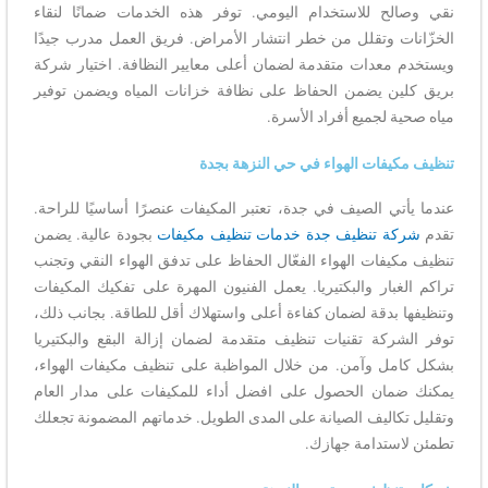
نقي وصالح للاستخدام اليومي. توفر هذه الخدمات ضمانًا لنقاء
الخزّانات وتقلل من خطر انتشار الأمراض. فريق العمل مدرب جيدًا
ويستخدم معدات متقدمة لضمان أعلى معايير النظافة. اختيار شركة
بريق كلين يضمن الحفاظ على نظافة خزانات المياه ويضمن توفير
مياه صحية لجميع أفراد الأسرة.
تنظيف مكيفات الهواء في حي النزهة بجدة
عندما يأتي الصيف في جدة، تعتبر المكيفات عنصرًا أساسيًا للراحة.
تقدم
شركة تنظيف جدة خدمات تنظيف مكيفات
بجودة عالية. يضمن
تنظيف مكيفات الهواء الفعّال الحفاظ على تدفق الهواء النقي وتجنب
تراكم الغبار والبكتيريا. يعمل الفنيون المهرة على تفكيك المكيفات
وتنظيفها بدقة لضمان كفاءة أعلى واستهلاك أقل للطاقة. بجانب ذلك،
توفر الشركة تقنيات تنظيف متقدمة لضمان إزالة البقع والبكتيريا
بشكل كامل وآمن. من خلال المواظبة على تنظيف مكيفات الهواء،
يمكنك ضمان الحصول على افضل أداء للمكيفات على مدار العام
وتقليل تكاليف الصيانة على المدى الطويل. خدماتهم المضمونة تجعلك
تطمئن لاستدامة جهازك.