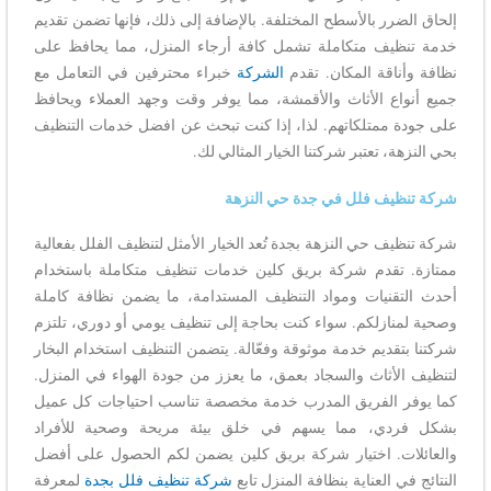
إلحاق الضرر بالأسطح المختلفة. بالإضافة إلى ذلك، فإنها تضمن تقديم
خدمة تنظيف متكاملة تشمل كافة أرجاء المنزل، مما يحافظ على
نظافة وأناقة المكان. تقدم
الشركة
خبراء محترفين في التعامل مع
جميع أنواع الأثاث والأقمشة، مما يوفر وقت وجهد العملاء ويحافظ
على جودة ممتلكاتهم. لذا، إذا كنت تبحث عن افضل خدمات التنظيف
بحي النزهة، تعتبر شركتنا الخيار المثالي لك.
شركة تنظيف فلل في جدة حي النزهة
شركة تنظيف حي النزهة بجدة تُعد الخيار الأمثل لتنظيف الفلل بفعالية
ممتازة. تقدم شركة بريق كلين خدمات تنظيف متكاملة باستخدام
أحدث التقنيات ومواد التنظيف المستدامة، ما يضمن نظافة كاملة
وصحية لمنازلكم. سواء كنت بحاجة إلى تنظيف يومي أو دوري، تلتزم
شركتنا بتقديم خدمة موثوقة وفعّالة. يتضمن التنظيف استخدام البخار
لتنظيف الأثاث والسجاد بعمق، ما يعزز من جودة الهواء في المنزل.
كما يوفر الفريق المدرب خدمة مخصصة تناسب احتياجات كل عميل
بشكل فردي، مما يسهم في خلق بيئة مريحة وصحية للأفراد
والعائلات. اختيار شركة بريق كلين يضمن لكم الحصول على أفضل
النتائج في العناية بنظافة المنزل تابع
شركة تنظيف فلل بجدة
لمعرفة