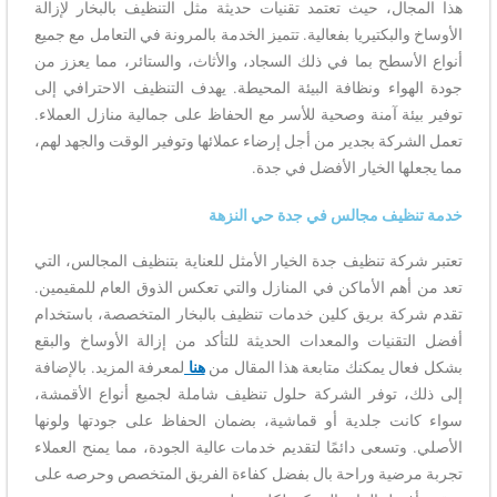
هذا المجال، حيث تعتمد تقنيات حديثة مثل التنظيف بالبخار لإزالة
الأوساخ والبكتيريا بفعالية. تتميز الخدمة بالمرونة في التعامل مع جميع
أنواع الأسطح بما في ذلك السجاد، والأثاث، والستائر، مما يعزز من
جودة الهواء ونظافة البيئة المحيطة. يهدف التنظيف الاحترافي إلى
توفير بيئة آمنة وصحية للأسر مع الحفاظ على جمالية منازل العملاء.
تعمل الشركة بجدير من أجل إرضاء عملائها وتوفير الوقت والجهد لهم،
مما يجعلها الخيار الأفضل في جدة.
خدمة تنظيف مجالس في جدة حي النزهة
تعتبر شركة تنظيف جدة الخيار الأمثل للعناية بتنظيف المجالس، التي
تعد من أهم الأماكن في المنازل والتي تعكس الذوق العام للمقيمين.
تقدم شركة بريق كلين خدمات تنظيف بالبخار المتخصصة، باستخدام
أفضل التقنيات والمعدات الحديثة للتأكد من إزالة الأوساخ والبقع
بشكل فعال يمكنك متابعة هذا المقال من
هنا
لمعرفة المزيد. بالإضافة
إلى ذلك، توفر الشركة حلول تنظيف شاملة لجميع أنواع الأقمشة،
سواء كانت جلدية أو قماشية، بضمان الحفاظ على جودتها ولونها
الأصلي. وتسعى دائمًا لتقديم خدمات عالية الجودة، مما يمنح العملاء
تجربة مرضية وراحة بال بفضل كفاءة الفريق المتخصص وحرصه على