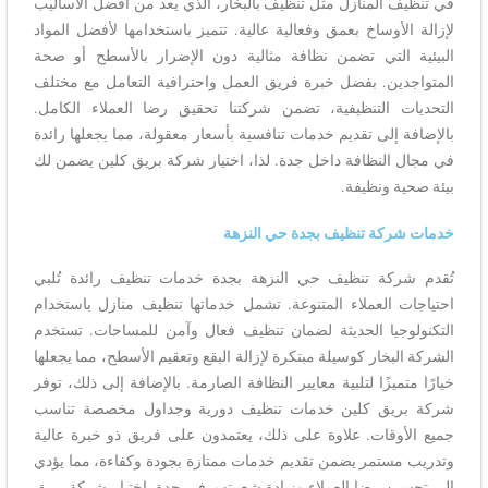
في تنظيف المنازل مثل تنظيف بالبخار، الذي يعد من افضل الأساليب
لإزالة الأوساخ بعمق وفعالية عالية. تتميز باستخدامها لأفضل المواد
البيئية التي تضمن نظافة مثالية دون الإضرار بالأسطح أو صحة
المتواجدين. بفضل خبرة فريق العمل واحترافية التعامل مع مختلف
التحديات التنظيفية، تضمن شركتنا تحقيق رضا العملاء الكامل.
بالإضافة إلى تقديم خدمات تنافسية بأسعار معقولة، مما يجعلها رائدة
في مجال النظافة داخل جدة. لذا، اختيار شركة بريق كلين يضمن لك
بيئة صحية ونظيفة.
خدمات شركة تنظيف بجدة حي النزهة
تُقدم شركة تنظيف حي النزهة بجدة خدمات تنظيف رائدة تُلبي
احتياجات العملاء المتنوعة. تشمل خدماتها تنظيف منازل باستخدام
التكنولوجيا الحديثة لضمان تنظيف فعال وآمن للمساحات. تستخدم
الشركة البخار كوسيلة مبتكرة لإزالة البقع وتعقيم الأسطح، مما يجعلها
خيارًا متميزًا لتلبية معايير النظافة الصارمة. بالإضافة إلى ذلك، توفر
شركة بريق كلين خدمات تنظيف دورية وجداول مخصصة تناسب
جميع الأوقات. علاوة على ذلك، يعتمدون على فريق ذو خبرة عالية
وتدريب مستمر يضمن تقديم خدمات ممتازة بجودة وكفاءة، مما يؤدي
إلى تحسين رضا العملاء وزيادة شعبيتهم في جدة. اختيار شركة بريق