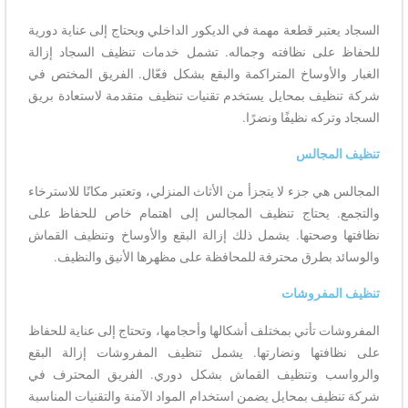
السجاد يعتبر قطعة مهمة في الديكور الداخلي ويحتاج إلى عناية دورية
للحفاظ على نظافته وجماله. تشمل خدمات تنظيف السجاد إزالة
الغبار والأوساخ المتراكمة والبقع بشكل فعّال. الفريق المختص في
شركة تنظيف بمحايل يستخدم تقنيات تنظيف متقدمة لاستعادة بريق
السجاد وتركه نظيفًا ونضرًا.
تنظيف المجالس
المجالس هي جزء لا يتجزأ من الأثاث المنزلي، وتعتبر مكانًا للاسترخاء
والتجمع. يحتاج تنظيف المجالس إلى اهتمام خاص للحفاظ على
نظافتها وصحتها. يشمل ذلك إزالة البقع والأوساخ وتنظيف القماش
والوسائد بطرق محترفة للمحافظة على مظهرها الأنيق والنظيف.
تنظيف المفروشات
المفروشات تأتي بمختلف أشكالها وأحجامها، وتحتاج إلى عناية للحفاظ
على نظافتها ونضارتها. يشمل تنظيف المفروشات إزالة البقع
والرواسب وتنظيف القماش بشكل دوري. الفريق المحترف في
شركة تنظيف بمحايل يضمن استخدام المواد الآمنة والتقنيات المناسبة