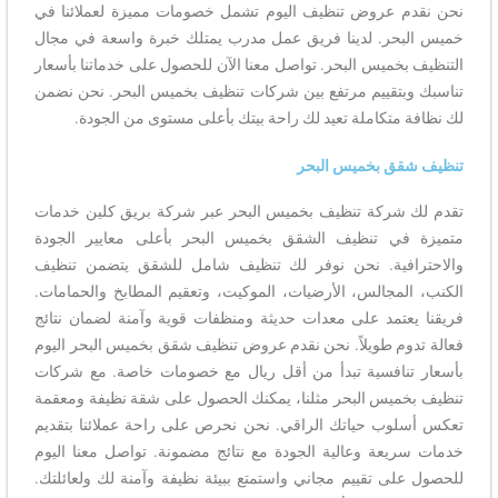
نحن نقدم عروض تنظيف اليوم تشمل خصومات مميزة لعملائنا في
خميس البحر. لدينا فريق عمل مدرب يمتلك خبرة واسعة في مجال
التنظيف بخميس البحر. تواصل معنا الآن للحصول على خدماتنا بأسعار
تناسبك وبتقييم مرتفع بين شركات تنظيف بخميس البحر. نحن نضمن
لك نظافة متكاملة تعيد لك راحة بيتك بأعلى مستوى من الجودة.
تنظيف شقق بخميس البحر
تقدم لك شركة تنظيف بخميس البحر عبر شركة بريق كلين خدمات
متميزة في تنظيف الشقق بخميس البحر بأعلى معايير الجودة
والاحترافية. نحن نوفر لك تنظيف شامل للشقق يتضمن تنظيف
الكنب، المجالس، الأرضيات، الموكيت، وتعقيم المطابخ والحمامات.
فريقنا يعتمد على معدات حديثة ومنظفات قوية وآمنة لضمان نتائج
فعالة تدوم طويلاً. نحن نقدم عروض تنظيف شقق بخميس البحر اليوم
بأسعار تنافسية تبدأ من أقل ريال مع خصومات خاصة. مع شركات
تنظيف بخميس البحر مثلنا، يمكنك الحصول على شقة نظيفة ومعقمة
تعكس أسلوب حياتك الراقي. نحن نحرص على راحة عملائنا بتقديم
خدمات سريعة وعالية الجودة مع نتائج مضمونة. تواصل معنا اليوم
للحصول على تقييم مجاني واستمتع ببيئة نظيفة وآمنة لك ولعائلتك.