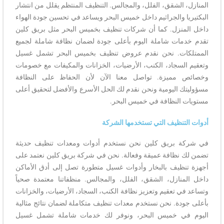
المنازل، الشقق، الفلل، والمجالس. التنظيف المنتظم يقلل من انتشار
البكتيريا والجراثيم داخل خميس البحر ويساعد في تحسين جودة الهواء
داخل المنزل. كما أن شركات تنظيف بخميس البحر مثل بريق كلين
تقدم خدمات شاملة اليوم بأعلى جودة لضمان نظافة شاملة لجميع
الممتلكات. نحن نقدم عروض تنظيف بخميس البحر تشمل غسيل
وتعقيم السجاد، الكنب، الأرضيات، الخزانات والمكيفات مع خصومات
وخصائص مميزة. تواصل معنا الآن لأن الحفاظ على النظافة
مسؤوليتك اليومية ونحن نقدم لك الحل الأسرع والأفضل لتحقيق أعلى
مستويات النظافة في خميس البحر.
أدوات التنظيف التي تستخدمها الشركة
في شركة بريق كلين نحن نستخدم أدوات ومعدات تنظيف حديثة
تضمن لك نظافة عميقة وفعالة. نحن في شركة بريق كلين نعتمد على
أجهزة تنظيف بالبخار وأدوات غسيل متطورة تصل إلى أدق الأماكن
داخل المنازل، الشقق، الفلل، والمجالس. منظفاتنا معتمدة صحياً
وتساعد في تعقيم وتعزيز نظافة الكنب، السجاد، الأرضيات، والخزانات
بأعلى جودة. نحن نستخدم معدات تنظيف متكاملة لضمان نتائج مثالية
اليوم في خميس البحر، ونوفر لك خدمات شاملة تشمل غسيل