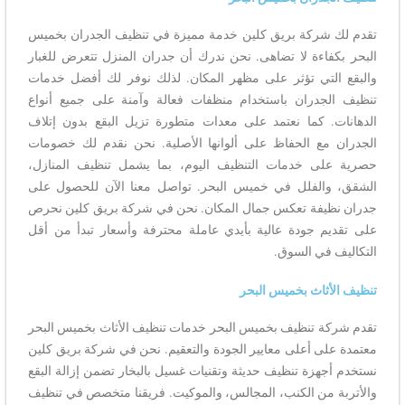
تقدم لك شركة بريق كلين خدمة مميزة في تنظيف الجدران بخميس
البحر بكفاءة لا تضاهى. نحن ندرك أن جدران المنزل تتعرض للغبار
والبقع التي تؤثر على مظهر المكان. لذلك نوفر لك أفضل خدمات
تنظيف الجدران باستخدام منظفات فعالة وآمنة على جميع أنواع
الدهانات. كما نعتمد على معدات متطورة تزيل البقع بدون إتلاف
الجدران مع الحفاظ على ألوانها الأصلية. نحن نقدم لك خصومات
حصرية على خدمات التنظيف اليوم، بما يشمل تنظيف المنازل،
الشقق، والفلل في خميس البحر. تواصل معنا الآن للحصول على
جدران نظيفة تعكس جمال المكان. نحن في شركة بريق كلين نحرص
على تقديم جودة عالية بأيدي عاملة محترفة وأسعار تبدأ من أقل
التكاليف في السوق.
تنظيف الأثاث بخميس البحر
تقدم شركة تنظيف بخميس البحر خدمات تنظيف الأثاث بخميس البحر
معتمدة على أعلى معايير الجودة والتعقيم. نحن في شركة بريق كلين
نستخدم أجهزة تنظيف حديثة وتقنيات غسيل بالبخار تضمن إزالة البقع
والأتربة من الكنب، المجالس، والموكيت. فريقنا متخصص في تنظيف