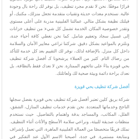
قرارًا موفقًا. نحن لا نقدم مجرد تنظيف، بل نوفر لك راحة بال وجودة
عالية. نستخدم معدات حديثة وتقنيات متقدمة تجعل منزلك، مكتبك، أو
فيلتك نظيفة بشكل مثالي. عمالتنا الفلبينية مدربة على أعلى مستوى
وتقدر خصوصية المكان. الخدمة تشمل كل شيء: من تنظيف خزانات
إلى غسيل سجاد وتعقيم شامل. كما نحن نغطي كافة أحياء جدة،
ونلتزم بالمواعيد بشكل دقيق. شركتنا تراعي معايير الأمان والسلامة
داخل كل منزل. بالإضافة لذلك، نوفر لك التقييم بعد كل خدمة للتأكد
من رضاك التام. كثير من العملاء يرشحونا كـ أفضل شركة تنظيف
بحي قويزة بناءً على نتائجهم الممتازة. نحن لا نعدك فقط بالنظافة، بل
نعدك براحة دائمة وبيئة صحية لك ولعائلتك.
أفضل شركة تنظيف بحي قويزة
شركة بريق كلين تعتبر أفضل شركة تنظيف بحي قويزة بفضل سجلها
الناجح وخدماتها المتعددة. نحن نقدم خدمات تنظيف المنازل، الشقق،
الفلل، المكاتب، والمساجد بدقة واهتمام بالتفاصيل. حيث نستخدم
منظفات صديقة للبيئة، ونراعي سلامة الأسطح والأثاث أثناء التنظيف.
نملك فريقًا متخصصًا من العمالة الفلبينية الماهرة، التي تعمل بإشراف
ومتابعة مستمرة. في جدة، أصبحنا الاسم الأول عند التفكير في