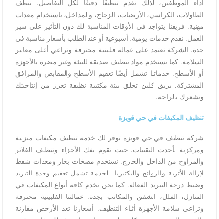
أداء الموظفين، لذلك نقدم تنظيفًا دقيقًا لكل التفاصيل. ننظف
الطاولات، الكراسي، الأرضيات، الزجاج، والمداخل، باستخدام معدات
مهنية. فريقنا يتواجد في الأوقات المناسبة لك دون التأثير على سير
العمل. نقدم خدمات يومية، أسبوعية أو عند الطلب بأسعار مناسبة في
جدة. الشركة تعتمد على عمالة فلبينية محترفة وتراعي أعلى معايير
السلامة. كما نستخدم مواد تنظيف صديقة للبيئة وغير مضرة بالأجهزة
أو الأسطح. خدماتنا تشمل أيضًا تعقيم الأسطح والمقابض والمرافق
المشتركة. بريق كلين تخلق بيئة مكتبية نظيفة تعزز من إنتاجيتك
وتشعرك بالراحة.
تنظيف المكيفات في حي قويزة
شركة تنظيف في حي قويزة توفر لك خدمة تنظيف مكيفات منزلية
ومركزية بأحدث التقنيات. حيث نقوم بفك الأجزاء وتنظيف الفلاتر
والمراوح من الداخل والخارج. نستخدم مضخات بخار ومعدات شفط
لإزالة الأتربة والروائح والبكتيريا. الخدمة تشمل تعقيم وحدة التبريد
وضبط درجة التبريد الفعالة. كما نحن نخدم كافة أنواع المكيفات في
المنازل، الفلل، الشقق والمكاتب بجدة. عمالتنا الفلبينية محترفة
وتراعي سلامة الأجهزة أثناء التنظيف. أسعارنا تعد الأرخص مقارنة