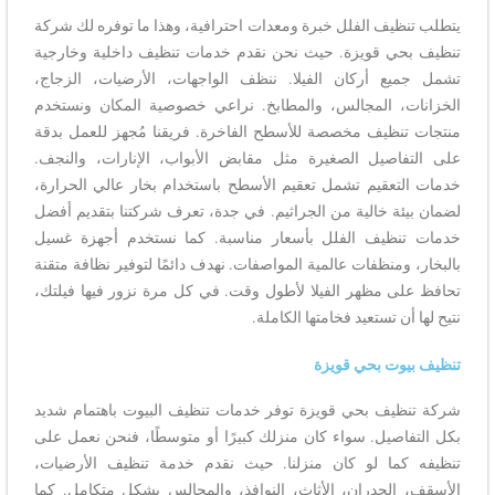
يتطلب تنظيف الفلل خبرة ومعدات احترافية، وهذا ما توفره لك شركة
تنظيف بحي قويزة. حيث نحن نقدم خدمات تنظيف داخلية وخارجية
تشمل جميع أركان الفيلا. ننظف الواجهات، الأرضيات، الزجاج،
الخزانات، المجالس، والمطابخ. نراعي خصوصية المكان ونستخدم
منتجات تنظيف مخصصة للأسطح الفاخرة. فريقنا مُجهز للعمل بدقة
على التفاصيل الصغيرة مثل مقابض الأبواب، الإنارات، والنجف.
خدمات التعقيم تشمل تعقيم الأسطح باستخدام بخار عالي الحرارة،
لضمان بيئة خالية من الجراثيم. في جدة، تعرف شركتنا بتقديم أفضل
خدمات تنظيف الفلل بأسعار مناسبة. كما نستخدم أجهزة غسيل
بالبخار، ومنظفات عالمية المواصفات. نهدف دائمًا لتوفير نظافة متقنة
تحافظ على مظهر الفيلا لأطول وقت. في كل مرة نزور فيها فيلتك،
نتيح لها أن تستعيد فخامتها الكاملة.
تنظيف بيوت بحي قويزة
شركة تنظيف بحي قويزة توفر خدمات تنظيف البيوت باهتمام شديد
بكل التفاصيل. سواء كان منزلك كبيرًا أو متوسطًا، فنحن نعمل على
تنظيفه كما لو كان منزلنا. حيث نقدم خدمة تنظيف الأرضيات،
الأسقف، الجدران، الأثاث، النوافذ، والمجالس بشكل متكامل. كما