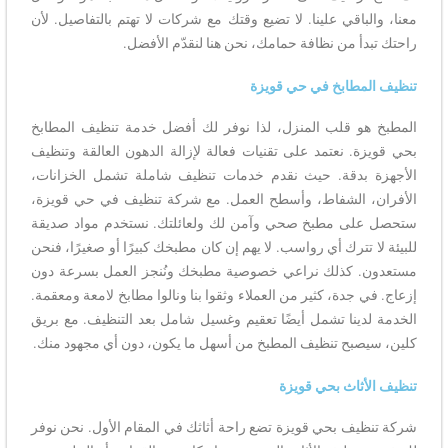
معنا، والباقي علينا. لا تضيع وقتك مع شركات لا تهتم بالتفاصيل. لأن
راحتك تبدأ من نظافة حمامك، نحن هنا لنقدّم الأفضل.
تنظيف المطابخ في حي قويزة
المطبخ هو قلب المنزل، لذا نوفر لك أفضل خدمة تنظيف المطابخ
بحي قويزة. نعتمد على تقنيات فعالة لإزالة الدهون العالقة وتنظيف
الأجهزة بدقة. حيث نقدم خدمات تنظيف شاملة تشمل الخزانات،
الأفران، الشفاط، وأسطح العمل. مع شركة تنظيف في حي قويزة،
ستحصل على مطبخ صحي وآمن لك ولعائلتك. نستخدم مواد صديقة
للبيئة لا تترك أي رواسب. لا يهم إن كان مطبخك كبيرًا أو صغيرًا، فنحن
مستعدون. كذلك نراعي خصوصية مطبخك ونُنجز العمل بسرعة دون
إزعاج. في جدة، كثير من العملاء وثقوا بنا ونالوا مطابخ لامعة ومعقمة.
الخدمة لدينا تشمل أيضًا تعقيم وغسيل شامل بعد التنظيف. مع بريق
كلين، سيصبح تنظيف المطبخ من أسهل ما يكون، دون أي مجهود منك.
تنظيف الأثاث بحي قويزة
شركة تنظيف بحي قويزة تضع راحة أثاثك في المقام الأول. نحن نوفر