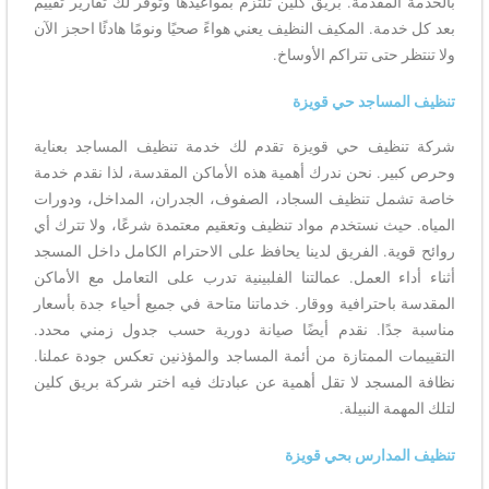
بالخدمة المقدمة. بريق كلين تلتزم بمواعيدها وتوفر لك تقارير تقييم
بعد كل خدمة. المكيف النظيف يعني هواءً صحيًا ونومًا هادئًا احجز الآن
ولا تنتظر حتى تتراكم الأوساخ.
تنظيف المساجد حي قويزة
شركة تنظيف حي قويزة تقدم لك خدمة تنظيف المساجد بعناية
وحرص كبير. نحن ندرك أهمية هذه الأماكن المقدسة، لذا نقدم خدمة
خاصة تشمل تنظيف السجاد، الصفوف، الجدران، المداخل، ودورات
المياه. حيث نستخدم مواد تنظيف وتعقيم معتمدة شرعًا، ولا تترك أي
روائح قوية. الفريق لدينا يحافظ على الاحترام الكامل داخل المسجد
أثناء أداء العمل. عمالتنا الفلبينية تدرب على التعامل مع الأماكن
المقدسة باحترافية ووقار. خدماتنا متاحة في جميع أحياء جدة بأسعار
مناسبة جدًا. نقدم أيضًا صيانة دورية حسب جدول زمني محدد.
التقييمات الممتازة من أئمة المساجد والمؤذنين تعكس جودة عملنا.
نظافة المسجد لا تقل أهمية عن عبادتك فيه اختر شركة بريق كلين
لتلك المهمة النبيلة.
تنظيف المدارس بحي قويزة