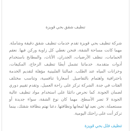
تنظيف شقق بحي قويزة
شركة تنظيف بحي قويزة تقدم خدمات تنظيف شقق دقيقة وشاملة.
مهما كانت مساحة الشقة، فنحن نغطي كل زاوية وركن فيها. نعقم
الحمامات، ننظف الأرضيات، الجدران، الأثاث، والمطابخ باستخدام
أدوات متقدمة. خدماتنا تشمل أيضًا تنظيف الزجاج، المكيفات،
وخزانات المياه عند الطلب. عمالتنا الفلبينية مؤهلة لتقديم الخدمة
باحترافية واهتمام بالتفاصيل. أسعارنا تنافسية، وتناسب مختلف
الفئات في جدة. الشركة تركز على راحة العميل، وتقدم تقييم دوري
لضمان الجودة. كما نحرص دائمًا على استخدام مواد تنظيف عالية
الجودة لا تضر الأسطح. مهما كان نوع الشقة، سواء جديدة أو
مستعملة، نحن نعيد لها لمعانها ونظافتها. دعنا نهتم بنظافة شقتك، بينما
تركز أنت على راحتك اليومية.
تنظيف فلل بحي قويزة