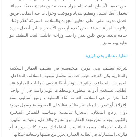
نحن نعقم الأسطح باستخدام مواد مخصصة ومعتمدة صحيًا. خدماتنا
تشمل أيضًا غسيل وتعقيم سجاد وموكيت وخزانات عند الطلب. فريق
العمل مدرب على أعلى معايير الجودة والسلامة. الشركة تُقدّر وقتك
وتلتزم بالمواعيد بدقة. نحن نُقدم أرخص الأسعار مقابل أفضل جودة
خدمة بجدة. بريق كلين تعني راحتك وراحة عائلتك البيت النظيف هو
بداية يوم مميز.
تنظيف عمائر بحي قويزة
شركة تنظيف بحي قويزة متخصصة في تنظيف العمائر السكنية
والتجارية بكل كفاءة. حيث خدماتنا تشمل تنظيف السلالم، المداخل،
الممرات، المصاعد، والنوافذ. نوفر أيضًا تنظيف خزانات العمارة عند
الطلب. نستخدم أدوات متطورة ومنظفات قوية وآمنة في آنٍ واحد.
كما نحن نراعي السلامة العامة أثناء التنظيف، ونتبع أساليب تمنع
الانزلاق أو تسرب المياه. فريقنا يُحافظ على الخصوصية ويعمل بهدوء
دون إزعاج السكان. أسعارنا تنافسية ومناسبة للعمائر الصغيرة
والكبيرة بجدة. نحن نجدد العقار من الخارج والداخل، ونعيد له مظهره
الجذاب. خدماتنا مصممة لتناسب احتياجاتك سواء كانت دورية أو
طارئة. استثمارك في نظافة العمارة يعزز من قيمتها وسعادة سكانها.