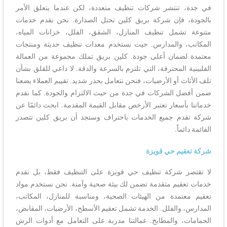
في جدة، تنتشر شركات تنظيف متعددة، لكن عندما يتعلق الأمر
بالجودة، فإن شركة بريق كلين تحتل الصدارة. نحن نقدم خدمات
متنوعة تشمل تنظيف المنازل، الشقق، الفلل، خزانات المياه،
المكاتب، والمدارس. حيث نستخدم معدات تنظيف حديثة ومنتجات
معتمدة لضمان أعلى جودة. كلين بريق تملك مجموعة من العمالة
الفلبينية المحترفة، التي تلتزم بالسرعة والدقة. لا داعي للقلق بشأن
تلف الأثاث أو الأرضيات، فنحن نتعامل بحذر شديد. تقييم العملاء يضعنا
ضمن أفضل الشركات في جدة من حيث الالتزام والجودة. كما نقدم
خدماتنا بأسعار تعتبر الأرخص مقابل القيمة المقدمة. ابحث دائمًا عن
شركة تقدم جميع الخدمات باحتراف وستجد أن بريق كلين تتصدر
القائمة دائماً.
شركة تعقيم حي قويزة
لا تقتصر شركة تنظيف حي قويزة على التنظيف فقط، بل تقدم
خدمات تعقيم متقدمة تضمن لك بيئة صحية وآمنة. نحن نستخدم مواد
تعقيم معتمدة من الهيئات الصحية، ومناسبة للمنازل، المكاتب،
المدارس، والفلل. الخدمة تشمل تعقيم الأسطح، الأرضيات، المقابض،
الحمامات، والمطابخ. عمالتنا مدربة على التعامل مع أدوات الرش