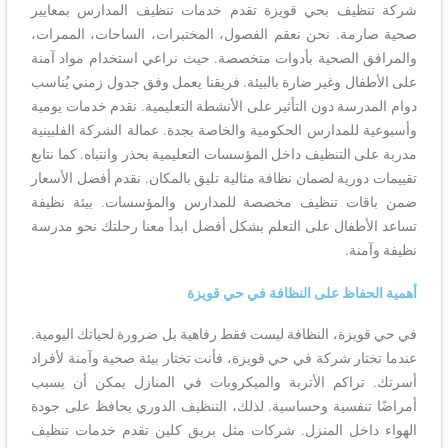
شركة تنظيف بحي قويزة تقدم خدمات تنظيف المدارس بمعايير
صحية صارمة. نحن نعقم الفصول، المختبرات، الساحات، الممرات،
والمرافق الصحية بأدوات متخصصة. حيث نراعي استخدام مواد آمنة
على الأطفال وغير ضارة بالبيئة. فريقنا يعمل وفق جدول زمني يُناسب
دوام المدرسة دون التأثير على الأنشطة التعليمية. نقدم خدمات يومية
وأسبوعية للمدارس الحكومية والخاصة بجدة. عمالة الشركة الفلبينية
مدربة على التنظيف داخل المؤسسات التعليمية بحذر وانتباه. كما نتابع
تقييمات دورية لضمان نظافة مثالية تليق بالمكان. نقدم أفضل الأسعار
ضمن باقات تنظيف مخصصة للمدارس والمؤسسات. بيئة نظيفة
تساعد الأطفال على التعلم بشكل أفضل ابدأ معنا رحلتك نحو مدرسة
نظيفة وآمنة.
أهمية الحفاظ على النظافة في حي قويزة
في حي قويزة، النظافة ليست فقط رفاهية بل ضرورة لحياتك اليومية.
عندما تختار شركة في حي قويزة، فأنت تختار بيئة صحية وآمنة لأفراد
أسرتك. تراكم الأتربة والميكروبات في المنازل يمكن أن يسبب
أمراضًا تنفسية وحساسية. لذلك، التنظيف الدوري يحافظ على جودة
الهواء داخل المنزل. شركات مثل بريق كلين تقدم خدمات تنظيف