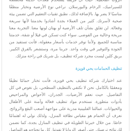
للسيراميك، الرخام والبورسلان. نراعي نوع الأرضية ونختار منظفًا
مناسبًا لا يضر بها. بالإضافة لذلك، نطبق تقنيات التعقيم التي تضمن بيئة
صحية لأسرتك. كثير من العملاء بجدة أشادوا بخدمتنا لأنها سريعة
وفعالة. لن تقلق بشأن تلف الأرضية أو بهتان لونها معنا. التجربة معنا
مريحة وخالية من الفوضى. سواء كنت تسكن في فيلا أو شقة، خدمتنا
مناسبة للجميع. ولأننا نوفر خدمات بأسعار معقولة، فأنت تستفيد من
الجودة والتوفير في وقت واحد. جربنا مرة، وستشعر بالفرق الكبير.
بريق كلين ليست مجرد شركة تنظيف، بل شريك في راحة منزلك.
تنظيف الحمامات بحي قويزة
عند اختيارك شركة تنظيف بحي قويزة، فأنت تختار حمامًا نظيفًا
ومعقمًا بالكامل. نحن لا نكتفي بالتنظيف السطحي، بل نغوص في كل
التفاصيل. حيث نعقم الأرضيات، الجدران، الأحواض والمراحيض
بأدوات متطورة. نستخدم مواد تنظيف فعالة وآمنة على الأطفال
والحيوانات. عمالتنا الفلبينية مدربة على مواجهة أصعب البقع والروائح.
نعرف أن الحمام هو مقياس نظافة المنزل، ولذلك نولي له اهتمامًا
خاصًا. من خلال خبرتنا الطويلة في تنظيف المنازل بجدة، كما نضمن
لك نتائج ترضيك. حتى أصغر الزوايا لا تفوتنا. كل ما تحتاجه هو التواصل