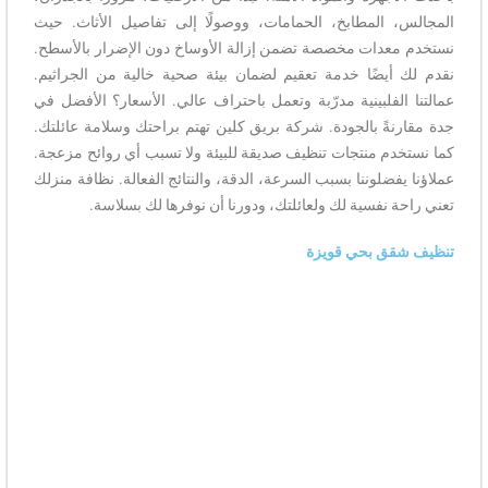
المجالس، المطابخ، الحمامات، ووصولًا إلى تفاصيل الأثاث. حيث
نستخدم معدات مخصصة تضمن إزالة الأوساخ دون الإضرار بالأسطح.
نقدم لك أيضًا خدمة تعقيم لضمان بيئة صحية خالية من الجراثيم.
عمالتنا الفلبينية مدرّبة وتعمل باحتراف عالي. الأسعار؟ الأفضل في
جدة مقارنةً بالجودة. شركة بريق كلين تهتم براحتك وسلامة عائلتك.
كما نستخدم منتجات تنظيف صديقة للبيئة ولا تسبب أي روائح مزعجة.
عملاؤنا يفضلوننا بسبب السرعة، الدقة، والنتائج الفعالة. نظافة منزلك
تعني راحة نفسية لك ولعائلتك، ودورنا أن نوفرها لك بسلاسة.
تنظيف شقق بحي قويزة