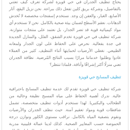
يحتاج تنظيف الجدران في حي قويزة لشركة تعرف كيف تعتني
بالتفاصيل، وشركة بريق كلين تفعل ذلك ببراعة. نحن نزيل البقع، آثار
الأصابع، الغبار، والعفن إن وجد. نستخدم إسفنجات مخصصة لا تُخدش
الدهانات. نعقم الأسطح لضمان بيئة صحية بالكامل. نحن لا نستخدم أي
مواد كيميائية قوية قد تضر الجدار، بل نعتمد على منتجات متوازنة.
شركة تنظيف في حي قويزة تخدم الشقق، الفلل، والمنازل الجديدة
في جدة بفعالية. نحرص على الحفاظ على لون الجدار ولمعانه
الطبيعي. نغطي الأرضيات لحمايتها أثناء التنظيف. كثير من العملاء
عادوا وطلبوا خدماتنا مرارًا بسبب النتائج المُرضية. نظافة الجدران
تعني منزلًا أكثر إشراقًا وأناقة، فلماذا تنتظر؟
تنظيف المسابح حي قويزة
شركة تنظيف حي قويزة تقدم لك خدمة تنظيف المسابح باحترافية
عالية. ندرك أهمية الحفاظ على مياه المسبح نظيفة وخالية من
الطحالب والبكتيريا. لهذا نستخدم أدوات تنظيف متخصصة، تشمل
شافطات قوية ومواد تعقيم آمنة. حيث ننظف الجدران والأرضيات
ونقوم بتصفية المياه بالكامل. نراقب مستوى الكلور ونوازن درجة
الحموضة حسب المعايير الصحية. كذلك لدينا عمالة فلبينية مدربة