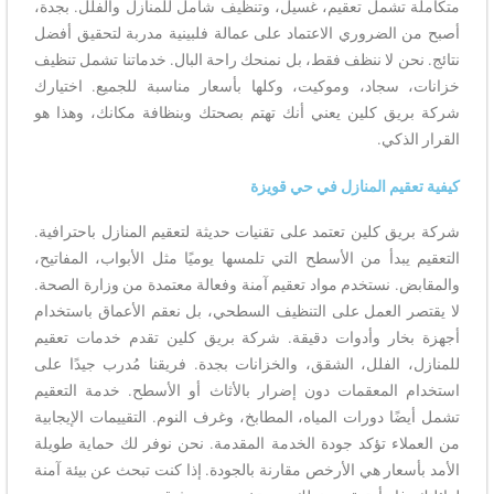
متكاملة تشمل تعقيم، غسيل، وتنظيف شامل للمنازل والفلل. بجدة،
أصبح من الضروري الاعتماد على عمالة فلبينية مدربة لتحقيق أفضل
نتائج. نحن لا ننظف فقط، بل نمنحك راحة البال. خدماتنا تشمل تنظيف
خزانات، سجاد، وموكيت، وكلها بأسعار مناسبة للجميع. اختيارك
شركة بريق كلين يعني أنك تهتم بصحتك وبنظافة مكانك، وهذا هو
القرار الذكي.
كيفية تعقيم المنازل في حي قويزة
شركة بريق كلين تعتمد على تقنيات حديثة لتعقيم المنازل باحترافية.
التعقيم يبدأ من الأسطح التي تلمسها يوميًا مثل الأبواب، المفاتيح،
والمقابض. نستخدم مواد تعقيم آمنة وفعالة معتمدة من وزارة الصحة.
لا يقتصر العمل على التنظيف السطحي، بل نعقم الأعماق باستخدام
أجهزة بخار وأدوات دقيقة. شركة بريق كلين تقدم خدمات تعقيم
للمنازل، الفلل، الشقق، والخزانات بجدة. فريقنا مُدرب جيدًا على
استخدام المعقمات دون إضرار بالأثاث أو الأسطح. خدمة التعقيم
تشمل أيضًا دورات المياه، المطابخ، وغرف النوم. التقييمات الإيجابية
من العملاء تؤكد جودة الخدمة المقدمة. نحن نوفر لك حماية طويلة
الأمد بأسعار هي الأرخص مقارنة بالجودة. إذا كنت تبحث عن بيئة آمنة