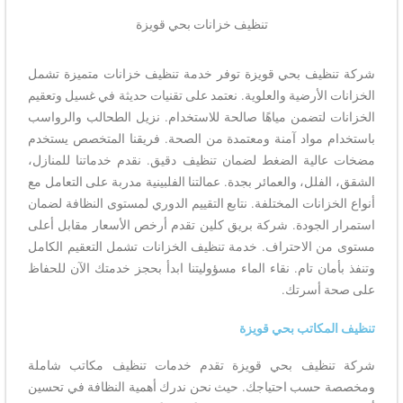
تنظيف خزانات بحي قويزة
شركة تنظيف بحي قويزة توفر خدمة تنظيف خزانات متميزة تشمل
الخزانات الأرضية والعلوية. نعتمد على تقنيات حديثة في غسيل وتعقيم
الخزانات لتضمن مياهًا صالحة للاستخدام. نزيل الطحالب والرواسب
باستخدام مواد آمنة ومعتمدة من الصحة. فريقنا المتخصص يستخدم
مضخات عالية الضغط لضمان تنظيف دقيق. نقدم خدماتنا للمنازل،
الشقق، الفلل، والعمائر بجدة. عمالتنا الفلبينية مدربة على التعامل مع
أنواع الخزانات المختلفة. نتابع التقييم الدوري لمستوى النظافة لضمان
استمرار الجودة. شركة بريق كلين تقدم أرخص الأسعار مقابل أعلى
مستوى من الاحتراف. خدمة تنظيف الخزانات تشمل التعقيم الكامل
وتنفذ بأمان تام. نقاء الماء مسؤوليتنا ابدأ بحجز خدمتك الآن للحفاظ
على صحة أسرتك.
تنظيف المكاتب بحي قويزة
شركة تنظيف بحي قويزة تقدم خدمات تنظيف مكاتب شاملة
ومخصصة حسب احتياجك. حيث نحن ندرك أهمية النظافة في تحسين