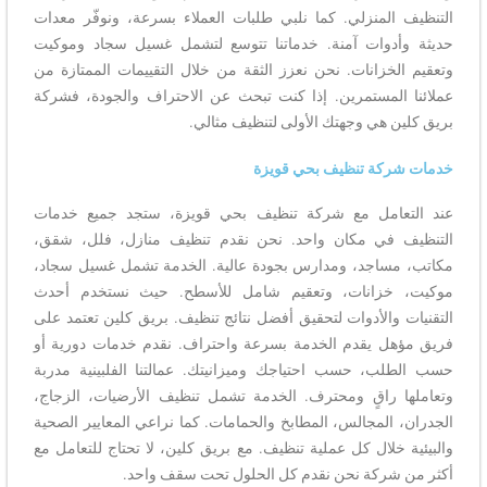
التنظيف المنزلي. كما نلبي طلبات العملاء بسرعة، ونوفّر معدات
حديثة وأدوات آمنة. خدماتنا تتوسع لتشمل غسيل سجاد وموكيت
وتعقيم الخزانات. نحن نعزز الثقة من خلال التقييمات الممتازة من
عملائنا المستمرين. إذا كنت تبحث عن الاحتراف والجودة، فشركة
بريق كلين هي وجهتك الأولى لتنظيف مثالي.
خدمات شركة تنظيف بحي قويزة
عند التعامل مع شركة تنظيف بحي قويزة، ستجد جميع خدمات
التنظيف في مكان واحد. نحن نقدم تنظيف منازل، فلل، شقق،
مكاتب، مساجد، ومدارس بجودة عالية. الخدمة تشمل غسيل سجاد،
موكيت، خزانات، وتعقيم شامل للأسطح. حيث نستخدم أحدث
التقنيات والأدوات لتحقيق أفضل نتائج تنظيف. بريق كلين تعتمد على
فريق مؤهل يقدم الخدمة بسرعة واحتراف. نقدم خدمات دورية أو
حسب الطلب، حسب احتياجك وميزانيتك. عمالتنا الفلبينية مدربة
وتعاملها راقٍ ومحترف. الخدمة تشمل تنظيف الأرضيات، الزجاج،
الجدران، المجالس، المطابخ والحمامات. كما نراعي المعايير الصحية
والبيئية خلال كل عملية تنظيف. مع بريق كلين، لا تحتاج للتعامل مع
أكثر من شركة نحن نقدم كل الحلول تحت سقف واحد.