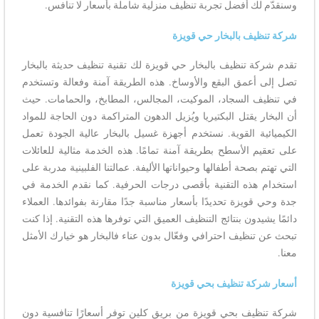
وسنقدّم لك أفضل تجربة تنظيف منزلية شاملة بأسعار لا تنافس.
شركة تنظيف بالبخار حي قويزة
تقدم شركة تنظيف بالبخار حي قويزة لك تقنية تنظيف حديثة بالبخار
تصل إلى أعمق البقع والأوساخ. هذه الطريقة آمنة وفعالة وتستخدم
في تنظيف السجاد، الموكيت، المجالس، المطابخ، والحمامات. حيث
أن البخار يقتل البكتيريا ويُزيل الدهون المتراكمة دون الحاجة للمواد
الكيميائية القوية. نستخدم أجهزة غسيل بالبخار عالية الجودة تعمل
على تعقيم الأسطح بطريقة آمنة تمامًا. هذه الخدمة مثالية للعائلات
التي تهتم بصحة أطفالها وحيواناتها الأليفة. عمالتنا الفلبينية مدربة على
استخدام هذه التقنية بأقصى درجات الحرفية. كما نقدم الخدمة في
جدة وحي قويزة تحديدًا بأسعار مناسبة جدًا مقارنة بفوائدها. العملاء
دائمًا يشيدون بنتائج التنظيف العميق التي توفرها هذه التقنية. إذا كنت
تبحث عن تنظيف احترافي وفعّال بدون عناء فالبخار هو خيارك الأمثل
معنا.
أسعار شركة تنظيف بحي قويزة
شركة تنظيف بحي قويزة من بريق كلين توفر أسعارًا تنافسية دون