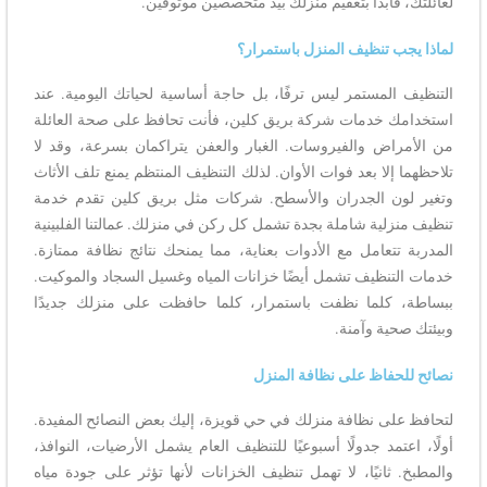
لعائلتك، فابدأ بتعقيم منزلك بيد متخصصين موثوقين.
لماذا يجب تنظيف المنزل باستمرار؟
التنظيف المستمر ليس ترفًا، بل حاجة أساسية لحياتك اليومية. عند
استخدامك خدمات شركة بريق كلين، فأنت تحافظ على صحة العائلة
من الأمراض والفيروسات. الغبار والعفن يتراكمان بسرعة، وقد لا
تلاحظهما إلا بعد فوات الأوان. لذلك التنظيف المنتظم يمنع تلف الأثاث
وتغير لون الجدران والأسطح. شركات مثل بريق كلين تقدم خدمة
تنظيف منزلية شاملة بجدة تشمل كل ركن في منزلك. عمالتنا الفلبينية
المدربة تتعامل مع الأدوات بعناية، مما يمنحك نتائج نظافة ممتازة.
خدمات التنظيف تشمل أيضًا خزانات المياه وغسيل السجاد والموكيت.
ببساطة، كلما نظفت باستمرار، كلما حافظت على منزلك جديدًا
وبيئتك صحية وآمنة.
نصائح للحفاظ على نظافة المنزل
لتحافظ على نظافة منزلك في حي قويزة، إليك بعض النصائح المفيدة.
أولًا، اعتمد جدولًا أسبوعيًا للتنظيف العام يشمل الأرضيات، النوافذ،
والمطبخ. ثانيًا، لا تهمل تنظيف الخزانات لأنها تؤثر على جودة مياه