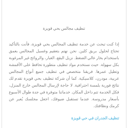
تنظيف مجالس بحي قويزة
إذا كنت تبحث عن خدمة تنظيف المجالس بحي قويزة، فأنت بالتأكيد
تحتاج لحلول بريق كلين. نحن نهتم بتعقيم وغسيل المجالس بعمق
باستخدام بخار عالي الضغط. نزيل البقع، الغبار، والروائح غير المرغوبة
بكل سهولة. حيث نستخدم مواد تنظيف متطورة تحافظ على الأقمشة
وتطيل عمرها. فريقنا متخصص في تنظيف جميع أنواع المجالس
عربية، مودرن، كلاسيكية. كما أن شركة تنظيف بحي قويزة تقدم لك
نتائج فورية بلمسة احترافية. لا حاجة لإرسال المجالس خارج المنزل،
فكل الخدمة تتم داخل المكان. خدماتنا متوفرة في جدة طوال الأسبوع
بأسعار مدروسة. عندما تستقبل ضيوفك، اجعل مجلسك يُعبر عن
كرمك ونظافتك.
تنظيف الجدران في حي قويزة