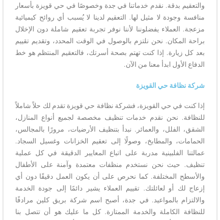
والتعقيم بدقة. نقدم خدماتنا في جدة وخصوصًا في حي قويزة بأسعار
منافسة وجودة لا مثيل لها. التعقيم لدينا لا يُسبب أي روائح كيميائية
مزعجة. العملاء يفضلوننا لأننا نوفر تجربة تعقيم شاملة دون الإخلال
براحة المكان. نحن نلتزم بالوصول في الوقت المحدد، وتقديم تقييم
بعد كل زيارة. إذا كنت تهتم بصحة أسرتك، فالتعقيم المنتظم هو خط
الدفاع الأول ابدأ معنا من الآن.
شركة نظافة حي القويزة
إذا كنت في حي القويزة، فشركة نظافة حي قويزة تقدم لك حلاً شاملاً
للنظافة. نحن نقدم خدمات تنظيف مخصصة لجميع أنواع المنازل،
الشقق، الفلل، والعمائر. نبدأ بتنظيف الأرضيات، مرورًا بالمجالس،
الحمامات، والمطابخ، وصولًا إلى تعقيم الخزانات وغسيل السجاد.
عمالتنا الفلبينية مدربة على اتباع المعايير الدقيقة في كل عملية
تنظيف. حيث نحن نستخدم منظفات معتمدة وآمنة على الأطفال
والأسطح المختلفة. كما نحرص على أن يكون العمل دقيقًا دون أي
إزعاج لك أو لعائلتك. تقييم العملاء يشير دائمًا إلى جودة الخدمة
والالتزام بالمواعيد. في جدة، أصبح اسم شركة بريق كلين مرادفًا
للنظافة الكاملة والخدمة الممتازة. كل ما عليك هو أن تتصل بنا