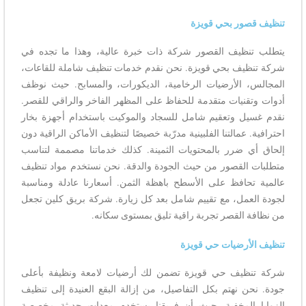
تنظيف قصور بحي قويزة
يتطلب تنظيف القصور شركة ذات خبرة عالية، وهذا ما تجده في
شركة تنظيف بحي قويزة. نحن نقدم خدمات تنظيف شاملة للقاعات،
المجالس، الأرضيات الرخامية، الديكورات، والمسابح. حيث نوظف
أدوات وتقنيات متقدمة للحفاظ على المظهر الفاخر والراقي للقصر.
نقدم غسيل وتعقيم شامل للسجاد والموكيت باستخدام أجهزة بخار
احترافية. عمالتنا الفلبينية مدرّبة خصيصًا لتنظيف الأماكن الراقية دون
إلحاق أي ضرر بالمحتويات الثمينة. كذلك خدماتنا مصممة لتناسب
متطلبات القصور من حيث الجودة والدقة. نحن نستخدم مواد تنظيف
عالمية تحافظ على الأسطح باهظة الثمن. أسعارنا عادلة ومناسبة
لجودة العمل، مع تقييم شامل بعد كل زيارة. شركة بريق كلين تجعل
من نظافة القصر تجربة راقية تليق بمستوى سكانه.
تنظيف الأرضيات حي قويزة
شركة تنظيف حي قويزة تضمن لك أرضيات لامعة ونظيفة بأعلى
جودة. نحن نهتم بكل التفاصيل، من إزالة البقع العنيدة إلى تنظيف
الزوايا المخفية. حيث أن فريقنا يستخدم معدات حديثة مخصصة