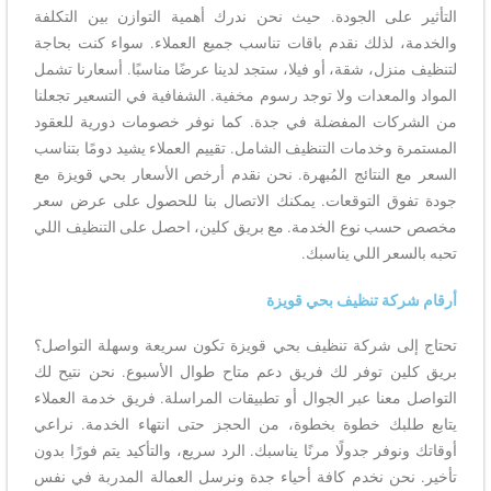
التأثير على الجودة. حيث نحن ندرك أهمية التوازن بين التكلفة
والخدمة، لذلك نقدم باقات تناسب جميع العملاء. سواء كنت بحاجة
لتنظيف منزل، شقة، أو فيلا، ستجد لدينا عرضًا مناسبًا. أسعارنا تشمل
المواد والمعدات ولا توجد رسوم مخفية. الشفافية في التسعير تجعلنا
من الشركات المفضلة في جدة. كما نوفر خصومات دورية للعقود
المستمرة وخدمات التنظيف الشامل. تقييم العملاء يشيد دومًا بتناسب
السعر مع النتائج المُبهرة. نحن نقدم أرخص الأسعار بحي قويزة مع
جودة تفوق التوقعات. يمكنك الاتصال بنا للحصول على عرض سعر
مخصص حسب نوع الخدمة. مع بريق كلين، احصل على التنظيف اللي
تحبه بالسعر اللي يناسبك.
أرقام شركة تنظيف بحي قويزة
تحتاج إلى شركة تنظيف بحي قويزة تكون سريعة وسهلة التواصل؟
بريق كلين توفر لك فريق دعم متاح طوال الأسبوع. نحن نتيح لك
التواصل معنا عبر الجوال أو تطبيقات المراسلة. فريق خدمة العملاء
يتابع طلبك خطوة بخطوة، من الحجز حتى انتهاء الخدمة. نراعي
أوقاتك ونوفر جدولًا مرنًا يناسبك. الرد سريع، والتأكيد يتم فورًا بدون
تأخير. نحن نخدم كافة أحياء جدة ونرسل العمالة المدربة في نفس