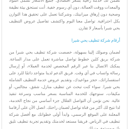
تضمن لك خدمة راقية بسعر اقتصادي. جميع الأسعار تشمل المواد
والمعدات ووقت العمالة، دون أي رسوم خفية. أنت تستحق بيئة نظيفة
وصحية دون إرهاق ميزانيتك، وشركتنا تعمل على تحقيق هذا التوازن
بكل احترافية. تواصل معنا اليوم واكتشف تفاصيل عروض التنظيف
بحي شبرا بأسعار لا تقارن.
أرقام شركة تنظيف بحي شبرا
لضمان وصولك إلينا بسهولة، خصصت شركة تنظيف بحي شبرا من
شركة بريق كلين خطوط تواصل مباشرة تعمل على مدار الساعة.
يمكنك الاتصال بنا عبر الرقم المخصص لخدمة العملاء، أو إرسال
رسالة واتساب في أي وقت. فريق الدعم لدينا متواجد دائمًا للرد على
استفساراتك، حجز مواعيدك، وتقديم عروض خدمة التنظيف الشاملة
بحي شبرا. سواء كنت تبحث عن تنظيف منازل، شقق، مجالس، أو
مكيفات، سنوجهك للخدمة المناسبة بسعر مناسب وسرعة تنفيذ
عالية. نحن نؤمن أن التواصل الفعّال جزء أساسي من نجاح الخدمة،
لذا نتيح لك أكثر من قناة تواصل لضمان راحتك. اتصل الآن على أرقامنا
المعلنة على الموقع الرسمي، وابدأ أولى خطواتك مع أفضل شركة
تنظيف في الرياض. فريقنا مستعد لخدمتك وتقديم تجربة تنظيف تليق
بك وبمستوى منزلك.