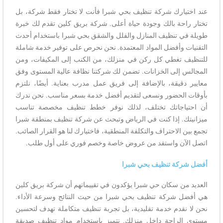
عند اختيارك شركة تنظيف بحي شبرا فأنت لا تختار فقط شركة، بل
تختار راحة بالك وجودة حياة أعلى. شركة بريق كلين تقدم لك خبرة
طويلة في تنظيف المنازل والفلل والشقق بحي شبرا باستخدام أحدث
التقنيات وأفضل المواد المعتمدة. نحن نحرص على توفير خدمة شاملة
للتنظيف تغطي كل ركن في منزلك، من الكنب إلى المكيفات، ومن
المجالس إلى الخزانات. تضمن لك شركتنا نظافة عالية المستوى وفق
معايير دقيقة، بالإضافة إلى فريق عمل مدرب بعناية. أيضًا، نلتزم
بأوقات الحضور ونسعى لتقديم أفضل خدمة بسعر مناسب. نحن ندرك
أن احتياجاتك تختلف، لذلك نوفر خطط تنظيف مخصصة تناسب
ميزانيتك. إذا كنت في الرياض وتبحث عن شركة تنظيف بمنطقة شبرا
تجمع بين الاحتراف والتكلفة المنطقية، فاختيارك لنا هو القرار الصائب.
اتصل الآن واستفد من عروض خاصة وخصم فوري على أول طلب.
أفضل شركة تنظيف بحي شبرا
العديد من سكان حي شبرا يؤكدون في تقييماتهم أن شركة بريق كلين
هي أفضل شركة تنظيف بحي شبرا من حيث النتائج وسرعة الأداء.
نحن لا نقدم خدمة تقليدية، بل تجربة تنظيف متكاملة تهدف لتحسين
مستوى الراحة داخل منزلك. نتميز باستخدام مواد تنظيف صديقة