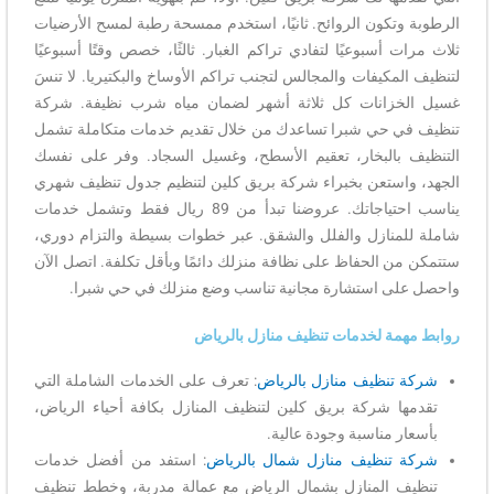
الرطوبة وتكون الروائح. ثانيًا، استخدم ممسحة رطبة لمسح الأرضيات
ثلاث مرات أسبوعيًا لتفادي تراكم الغبار. ثالثًا، خصص وقتًا أسبوعيًا
لتنظيف المكيفات والمجالس لتجنب تراكم الأوساخ والبكتيريا. لا تنسَ
غسيل الخزانات كل ثلاثة أشهر لضمان مياه شرب نظيفة. شركة
تنظيف في حي شبرا تساعدك من خلال تقديم خدمات متكاملة تشمل
التنظيف بالبخار، تعقيم الأسطح، وغسيل السجاد. وفر على نفسك
الجهد، واستعن بخبراء شركة بريق كلين لتنظيم جدول تنظيف شهري
يناسب احتياجاتك. عروضنا تبدأ من 89 ريال فقط وتشمل خدمات
شاملة للمنازل والفلل والشقق. عبر خطوات بسيطة والتزام دوري،
ستتمكن من الحفاظ على نظافة منزلك دائمًا وبأقل تكلفة. اتصل الآن
واحصل على استشارة مجانية تناسب وضع منزلك في حي شبرا.
روابط مهمة لخدمات تنظيف منازل بالرياض
شركة تنظيف منازل بالرياض
: تعرف على الخدمات الشاملة التي
تقدمها شركة بريق كلين لتنظيف المنازل بكافة أحياء الرياض،
بأسعار مناسبة وجودة عالية.
شركة تنظيف منازل شمال بالرياض
: استفد من أفضل خدمات
تنظيف المنازل بشمال الرياض مع عمالة مدربة، وخطط تنظيف