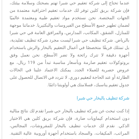
عندما تحتاج إلى شركة تعقيم حي شبرا تهتم بصحتك وسلامة بيئتك،
فإن شركة بريق كلين توفر لك خدمات تعقيم احترافية معتمدة من
الجهات المختصة. نحن نستخدم مواد تعقيم طبية ومعتمدة عالميًا
لضمان تطهير جميع الأسطح من الفيروسات والبكتيريا. خدماتنا موجهة
للمنازل، الشقق، المكاتب، المدارس، والمرافق العامة في حي شبرا
بالرياض. شركة تنظيف حي شبرا ليست مجرد شركة تنظيف تقليدية،
بل تمتلك فريقًا متخصصًا في أعمال التعقيم بالبخار والرش باستخدام
أجهزة دقيقة لا تترك رائحة ولا تضر الأسطح. نحن نعمل وفق
بروتوكولات تعقيم صارمة وبأسعار مناسبة تبدأ من 119 ريال، مع
عروض حصرية للعملاء الجدد. يمكنك الاعتماد علينا في الحالات
الطارئة أو عند الحاجة لتعقيم دوري. لا تتردد في الاتصال للحصول على
جدول تعقيم يناسبك، فسلامتك هي أولويتنا دائمًا.
شركة تنظيف بالبخار حي شبرا
إذا كنت تبحث عن شركة تنظيف بالبخار حي شبرا تقدم لك نتائج مثالية
دون استخدام كيماويات ضارة، فإن شركة بريق كلين هي الاختيار
الذكي. نقدم لك خدمات تنظيف بالبخار للمفروشات، المجالس،
المراتب، المكيفات، والسجاد باستخدام أجهزة أوروبية عالية التقنية.