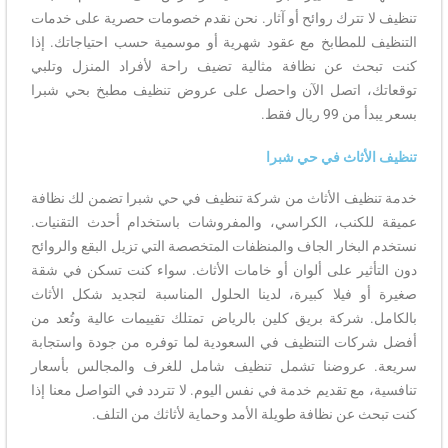
تنظيف لا تترك روائح أو آثار. نحن نقدم خصومات حصرية على خدمات
التنظيف للمطابخ مع عقود شهرية أو موسمية حسب احتياجاتك. إذا
كنت تبحث عن نظافة مثالية تضيف راحة لأفراد المنزل وتلبي
توقعاتك، اتصل الآن واحصل على عروض تنظيف مطبخ بحي شبرا
بسعر يبدأ من 99 ريال فقط.
تنظيف الأثاث في حي شبرا
خدمة تنظيف الأثاث من شركة تنظيف في حي شبرا تضمن لك نظافة
عميقة للكنب، الكراسي، والمفروشات باستخدام أحدث التقنيات.
نستخدم البخار الجاف والمنظفات المتخصصة التي تزيل البقع والروائح
دون التأثير على ألوان أو خامات الأثاث. سواء كنت تسكن في شقة
صغيرة أو فيلا كبيرة، لدينا الحلول المناسبة لتجديد شكل الأثاث
بالكامل. شركة بريق كلين بالرياض تمتلك تقييمات عالية وتُعد من
أفضل شركات التنظيف في السعودية لما توفره من جودة واستجابة
سريعة. عروضنا تشمل تنظيف شامل للغرف والمجالس بأسعار
تنافسية، مع تقديم خدمة في نفس اليوم. لا تتردد في التواصل معنا إذا
كنت تبحث عن نظافة طويلة الأمد وحماية لأثاثك من التلف.