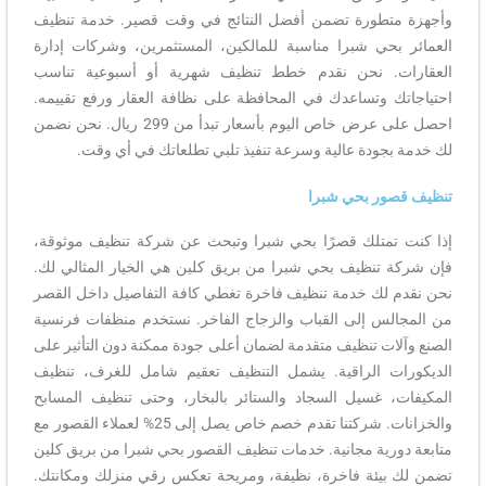
وأجهزة متطورة تضمن أفضل النتائج في وقت قصير. خدمة تنظيف
العمائر بحي شبرا مناسبة للمالكين، المستثمرين، وشركات إدارة
العقارات. نحن نقدم خطط تنظيف شهرية أو أسبوعية تناسب
احتياجاتك وتساعدك في المحافظة على نظافة العقار ورفع تقييمه.
احصل على عرض خاص اليوم بأسعار تبدأ من 299 ريال. نحن نضمن
لك خدمة بجودة عالية وسرعة تنفيذ تلبي تطلعاتك في أي وقت.
تنظيف قصور بحي شبرا
إذا كنت تمتلك قصرًا بحي شبرا وتبحث عن شركة تنظيف موثوقة،
فإن شركة تنظيف بحي شبرا من بريق كلين هي الخيار المثالي لك.
نحن نقدم لك خدمة تنظيف فاخرة تغطي كافة التفاصيل داخل القصر
من المجالس إلى القباب والزجاج الفاخر. نستخدم منظفات فرنسية
الصنع وآلات تنظيف متقدمة لضمان أعلى جودة ممكنة دون التأثير على
الديكورات الراقية. يشمل التنظيف تعقيم شامل للغرف، تنظيف
المكيفات، غسيل السجاد والستائر بالبخار، وحتى تنظيف المسابح
والخزانات. شركتنا تقدم خصم خاص يصل إلى 25% لعملاء القصور مع
متابعة دورية مجانية. خدمات تنظيف القصور بحي شبرا من بريق كلين
تضمن لك بيئة فاخرة، نظيفة، ومريحة تعكس رقي منزلك ومكانتك.