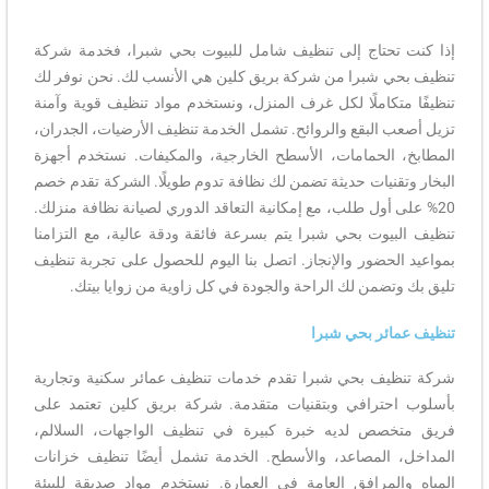
إذا كنت تحتاج إلى تنظيف شامل للبيوت بحي شبرا، فخدمة شركة
تنظيف بحي شبرا من شركة بريق كلين هي الأنسب لك. نحن نوفر لك
تنظيفًا متكاملًا لكل غرف المنزل، ونستخدم مواد تنظيف قوية وآمنة
تزيل أصعب البقع والروائح. تشمل الخدمة تنظيف الأرضيات، الجدران،
المطابخ، الحمامات، الأسطح الخارجية، والمكيفات. نستخدم أجهزة
البخار وتقنيات حديثة تضمن لك نظافة تدوم طويلًا. الشركة تقدم خصم
20% على أول طلب، مع إمكانية التعاقد الدوري لصيانة نظافة منزلك.
تنظيف البيوت بحي شبرا يتم بسرعة فائقة ودقة عالية، مع التزامنا
بمواعيد الحضور والإنجاز. اتصل بنا اليوم للحصول على تجربة تنظيف
تليق بك وتضمن لك الراحة والجودة في كل زاوية من زوايا بيتك.
تنظيف عمائر بحي شبرا
شركة تنظيف بحي شبرا تقدم خدمات تنظيف عمائر سكنية وتجارية
بأسلوب احترافي وبتقنيات متقدمة. شركة بريق كلين تعتمد على
فريق متخصص لديه خبرة كبيرة في تنظيف الواجهات، السلالم،
المداخل، المصاعد، والأسطح. الخدمة تشمل أيضًا تنظيف خزانات
المياه والمرافق العامة في العمارة. نستخدم مواد صديقة للبيئة