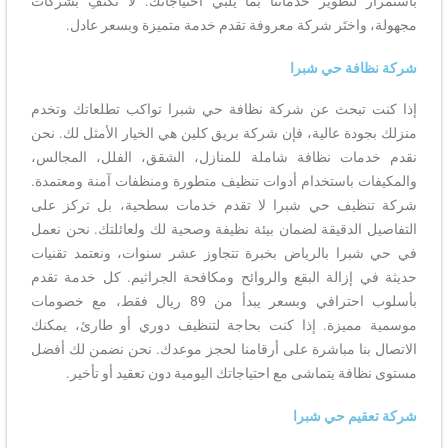
باستمرار لتطوير خدماتنا بما يلبي احتياجاتك. لا تكتفِ بشركات
مجهولة، واختَر شركة معروفة تقدم خدمة متميزة وبسعر عادل.
شركة نظافة حي شبرا
إذا كنت تبحث عن شركة نظافة حي شبرا تواكب تطلعاتك وتخدم
منزلك بجودة عالية، فإن شركة بريق كلين هي الخيار الأمثل لك. نحن
نقدم خدمات نظافة شاملة للمنازل، الشقق، الفلل، المجالس،
والمكيفات باستخدام أدوات تنظيف متطورة ومنظفات آمنة ومعتمدة.
شركة تنظيف حي شبرا لا تقدم خدمات سطحية، بل تركز على
التفاصيل الدقيقة لضمان بيئة نظيفة وصحية لك ولعائلتك. نحن نعمل
في حي شبرا بالرياض بخبرة تتجاوز عشر سنوات، ونعتمد تقنيات
حديثة في إزالة البقع والروائح ومكافحة الجراثيم. كل خدمة تقدم
بأسلوب احترافي وبسعر يبدأ من 89 ريال فقط، مع خصومات
موسمية مميزة. إذا كنت بحاجة لتنظيف دوري أو طارئ، يمكنك
الاتصال بنا مباشرة على أرقامنا لحجز موعدك. نحن نضمن لك أفضل
مستوى نظافة يتماشى مع احتياجاتك اليومية دون تعقيد أو تأخير.
شركة تعقيم حي شبرا