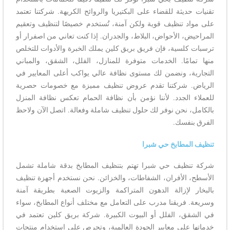
تقنيات حديثة للقضاء على البكتيريا والروائح الكريهة. شركتنا تعتمد
على مواد تنظيف قوية ولكن آمنة، تُستخدم خصيصًا لتنظيف وتعقيم
المراحيض، الأحواض، البلاط، والجدران. إذا كنت تعاني من اصفرار أو
ترسبات كلسية، فإن فريق بريق كلين يملك الخبرة والأدوات للتخلص
منها تمامًا. الخدمات متوفرة للمنازل، الفلل، الشقق، والمباني
التجارية، ونضمن لك مستوى نظافة عالي يواكب أعلى المعايير في
الرياض. شركتنا تقدم عروض تنظيف مميزة مع خصومات حصرية
للعملاء الجدد. لأننا نؤمن بأن نظافة الحمام تعكس نظافة المنزل
بالكامل، نحن نوفر لك حلول تنظيف شاملة وفعالة. اتصل الآن ولاحظ
الفرق بنفسك.
تنظيف المطابخ حي شبرا
شركة تنظيف حي شبرا تهتم بتنظيف المطابخ بدقة شاملة تشمل
الأسطح، الأفران، الشفاطات، والخزائن. نحن نستخدم أجهزة تنظيف
بالبخار لإزالة الدهون المتراكمة والزيوت الصعبة بطريقة آمنة
وسريعة. فريقنا مدرب على التعامل مع مختلف أنواع المطابخ، سواء
في الشقق، الفلل أو البيوت الكبيرة. شركة بريق كلين تعتمد في
خدماتها على معايير الجودة العالمية، وتحرص على استخدام منتجات