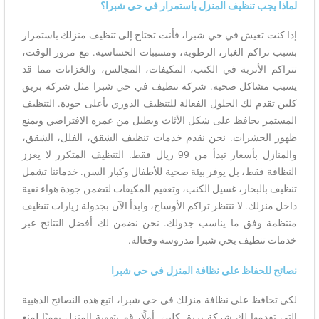
لماذا يجب تنظيف المنزل باستمرار في حي شبرا؟
إذا كنت تعيش في حي شبرا، فأنت تحتاج إلى تنظيف منزلك باستمرار
بسبب تراكم الغبار، الرطوبة، ومسببات الحساسية. مع مرور الوقت،
تتراكم الأتربة في الكنب، المكيفات، المجالس، والخزانات مما قد
يسبب مشاكل صحية. شركة تنظيف في حي شبرا مثل شركة بريق
كلين تقدم لك الحلول الفعالة للتنظيف الدوري بأعلى جودة. التنظيف
المستمر يحافظ على شكل الأثاث ويطيل من عمره الافتراضي ويمنع
ظهور الحشرات. نحن نقدم خدمات تنظيف الشقق، الفلل، الشقق،
والمنازل بأسعار تبدأ من 99 ريال فقط. التنظيف المتكرر لا يعزز
النظافة فقط، بل يوفر بيئة صحية للأطفال وكبار السن. خدماتنا تشمل
تنظيف بالبخار، غسيل الكنب، وتعقيم المكيفات لتضمن جودة هواء نقية
داخل منزلك. لا تنتظر تراكم الأوساخ، وابدأ الآن بجدولة زيارات تنظيف
منتظمة وفق ما يناسب جدولك. نحن نضمن لك أفضل النتائج عبر
خدمات تنظيف بحي شبرا مدروسة وفعالة.
نصائح للحفاظ على نظافة المنزل في حي شبرا
لكي تحافظ على نظافة منزلك في حي شبرا، اتبع هذه النصائح الذهبية
التي تقدمها لك شركة بريق كلين. أولًا، قم بتهوية المنزل يوميًا لمنع