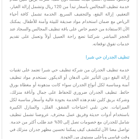
خدمة تنظيف المجالس بأسعار تبدأ من 120 ريال وتشمل إزالة الغبار،
التعقيم، إزالة البقع، والتجفيف السريع. الخدمة تشمل كافة أحياء
الرياض مع ضمان استخدام مواد صديقة للبيئة وآمنة للأطفال. يمكنك
الآن الاستفادة من خصم خاص على باقة تنظيف المجالس والسجاد عند
الحجز المباشر. شركتنا تضع راحة العميل أولاً وتعمل على تقديم
خدمات تفوق توقعاته.
تنظيف الجدران حي شبرا
خدمة تنظيف الجدران من شركة تنظيف حي شبرا تعتمد على تقنيات
إزالة البقع دون التأثير على الدهان أو الديكور. نستخدم مواد تنظيف
آمنة ومناسبة لكل أنواع الجدران سواء كانت مدهونة أو مغطاة بورق
حائط. تنظيف الجدران ضروري للحفاظ على جمال وأناقة منزلك،
وشركة بريق كلين تقدم هذه الخدمة بجودة عالية وأسعار مناسبة لكل
الميزانيات. نحن نلبي احتياجات الشقق، الفلل، والمنازل الكبيرة
باستخدام أدوات حديثة وفريق عمل محترف. عروضنا تشمل تنظيف
شامل للجدران مع خصومات تصل إلى 30% عند طلب أكثر من خدمة.
تواصل معنا الآن لتكتشف كيف يمكننا تحسين مظهر جدران منزلك في
وقت قياسي وبأعلى مستوى من الجودة.