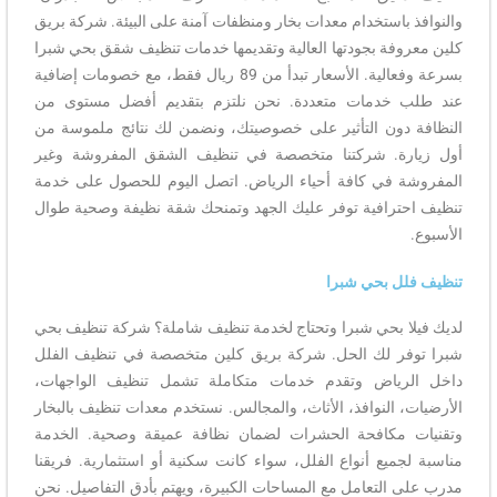
والنوافذ باستخدام معدات بخار ومنظفات آمنة على البيئة. شركة بريق
كلين معروفة بجودتها العالية وتقديمها خدمات تنظيف شقق بحي شبرا
بسرعة وفعالية. الأسعار تبدأ من 89 ريال فقط، مع خصومات إضافية
عند طلب خدمات متعددة. نحن نلتزم بتقديم أفضل مستوى من
النظافة دون التأثير على خصوصيتك، ونضمن لك نتائج ملموسة من
أول زيارة. شركتنا متخصصة في تنظيف الشقق المفروشة وغير
المفروشة في كافة أحياء الرياض. اتصل اليوم للحصول على خدمة
تنظيف احترافية توفر عليك الجهد وتمنحك شقة نظيفة وصحية طوال
الأسبوع.
تنظيف فلل بحي شبرا
لديك فيلا بحي شبرا وتحتاج لخدمة تنظيف شاملة؟ شركة تنظيف بحي
شبرا توفر لك الحل. شركة بريق كلين متخصصة في تنظيف الفلل
داخل الرياض وتقدم خدمات متكاملة تشمل تنظيف الواجهات،
الأرضيات، النوافذ، الأثاث، والمجالس. نستخدم معدات تنظيف بالبخار
وتقنيات مكافحة الحشرات لضمان نظافة عميقة وصحية. الخدمة
مناسبة لجميع أنواع الفلل، سواء كانت سكنية أو استثمارية. فريقنا
مدرب على التعامل مع المساحات الكبيرة، ويهتم بأدق التفاصيل. نحن