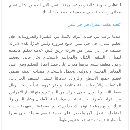
للتنظيف بجودة عالية ومواعيد مرنة. اتصل الآن للحصول على تقييم
مجاني وخطط تنظيف مصممة خصيصًا لاحتياجاتك.
كيفية تعقيم المنازل في حي شبرا
عندما ترغب في حماية أفراد عائلتك من البكتيريا والفيروسات، فإن
تعقيم المنازل في حي شبرا أصبح ضرورة وليس خيارًا. تقدم شركة
تنظيف في حي شبرا من شركة بريق كلين خدمة تعقيم معتمدة
للمنازل، الشقق، الفلل، والمجالس باستخدام بخار عالي الضغط
ومواد معقمة طبية. فريقنا مدرب على تنفيذ أعمال التعقيم وفق أعلى
المعايير المحلية والدولية، ونعمل باستخدام معدات حديثة تضمن
تعقيم جميع الأسطح والزوايا. خدماتنا تشمل تنظيف الخزانات،
المكيفات، والأرضيات بدقة متناهية، ونوفر عروضًا تبدأ من 119 ريال
فقط. التعقيم الدوري يحمي منزلك من الجراثيم ويمنع انتشار الأمراض
بين أفراد الأسرة. نحن نستخدم مواد آمنة للأطفال وكبار السن ولا
تترك روائح مزعجة. نوفر لك جداول تعقيم أسبوعية أو شهرية حسب
احتياجك. اتصل الآن واحصل على خدمة تعقيم شاملة بحي شبرا
بأسعار تنافسية ونتائج فعالة تدوم طويلًا.