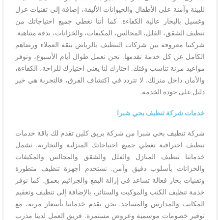
للبيئة وآمنة على الأطفال والحيوانات الأليفة، إضافة إلى تقنيات عزل
وغسيل بالبخار عالية الكفاءة. كما أننا نغطي جميع احتياجاتك من
تنظيف الشقق، الفلل، المجالس، المكيفات، والخزانات، بدقة متناهية.
شركتنا معروفة بين شركات التنظيف بالرياض بثقة العملاء ورضاهم
الكامل عن كل خدمة نقدمها. نحن نعمل طوال أيام الأسبوع، ونوفر
مواعيد مرنة تناسب وقتك. اختارك لنا يعني اختيارك للراحة، الكفاءة،
والأمان داخل منزلك. لا تتردد في اكتشاف الفرق، فالتجربة هي خير
دليل على جودة الخدمة.
خدمات شركة تنظيف بحي شبرا
شركة تنظيف بحي شبرا من شركة بريق كلين تقدم لك باقة خدمات
تنظيف احترافية تغطي جميع احتياجاتك المنزلية والتجارية. تشمل
خدماتنا تنظيف المنازل والفلل والشقق والمجالس والمكيفات
والخزانات بأسلوب دقيق وآمن. نستخدم أجهزة تنظيف متطورة
وتقنيات بخار فعالة تساعد في إزالة البقع والجراثيم بعمق. كما نوفر
خدمة تنظيف الكنب والموكيت والستائر، بالإضافة إلى تنظيف وتعقيم
المكاتب والمدارس والمساجد. نحن نقدم خدماتنا بأسعار مرنة، مع
توفير خصومات موسمية وعروض مستمرة. فريق العمل لدينا مدرب