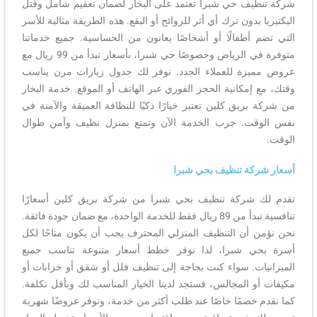
شركة تنظيف حي شبرا تعتمد على البخار لضمان تعقيم شامل وقتل
البكتيريا بدون ترك أي أثر للروائح أو البقع. هذه الطريقة مثالية للأسر
التي تضم أطفالًا أو أشخاصًا يعانون من الحساسية. جميع خدماتنا
متوفرة في الرياض وخصوصًا حي شبرا، بأسعار تبدأ من 99 ريال مع
عروض مميزة للعملاء الجدد. نوفر لك جدول زيارات مرن يناسب
وقتك، مع إمكانية الحجز الفوري عبر الهاتف أو الموقع. خدمة البخار
من شركة بريق كلين تعتبر خيارًا ذكيًا للنظافة العميقة والآمنة في
نفس الوقت. جرب الخدمة الآن وتمتع بمنزل نظيف وآمن طوال
الوقت.
أسعار شركة تنظيف بحي شبرا
تقدم لك شركة تنظيف بحي شبرا من شركة بريق كلين أسعارًا
تنافسية تبدأ من 89 ريال فقط للخدمة الواحدة، مع ضمان جودة فائقة.
نحن نؤمن أن التنظيف المنزلي المحترف يجب أن يكون متاحًا لكل
أسرة بحي شبرا، لذا نوفر خطط أسعار متنوعة تناسب جميع
الميزانيات. سواء كنت بحاجة إلى تنظيف فلل أو شقق أو خزانات أو
مكيفات أو المجالس، فستجد لدينا الخيار المناسب لك وبأقل تكلفة.
كما نقدم خصمًا خاصًا عند طلب أكثر من خدمة، ونوفر عروضًا شهرية