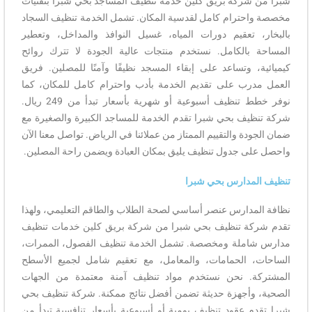
شبرا من شركة بريق كلين خدمة تنظيف المساجد بحي شبرا بتقنيات
مخصصة واحترام كامل لقدسية المكان. تشمل الخدمة تنظيف السجاد
بالبخار، تعقيم دورات المياه، غسيل النوافذ والمداخل، وتعطير
المساحة بالكامل. نستخدم منتجات عالية الجودة لا تترك روائح
كيميائية، وتساعد على إبقاء المسجد نظيفًا وآمنًا للمصلين. فريق
العمل مدرب على تقديم الخدمة بأدب واحترام كامل للمكان، كما
نوفر خطط تنظيف أسبوعية أو شهرية بأسعار تبدأ من 249 ريال.
شركة تنظيف بحي شبرا تقدم الخدمة للمساجد الكبيرة والصغيرة مع
ضمان الجودة والتقييم الممتاز من عملائنا في الرياض. تواصل معنا الآن
واحصل على جدول تنظيف يليق بمكان العبادة ويضمن راحة المصلين.
تنظيف المدارس بحي شبرا
نظافة المدارس عنصر أساسي لصحة الطلاب والطاقم التعليمي، ولهذا
تقدم شركة تنظيف بحي شبرا من شركة بريق كلين خدمات تنظيف
مدارس شاملة ومخصصة. تشمل الخدمة تنظيف الفصول، الممرات،
الساحات، الحمامات، والمعامل، مع تعقيم شامل لجميع الأسطح
المشتركة. نحن نستخدم مواد تنظيف آمنة معتمدة من الجهات
الصحية، وأجهزة حديثة تضمن أفضل نتائج ممكنة. شركة تنظيف بحي
شبرا تقدم عقود تنظيف يومية أو أسبوعية بأسعار تنافسية تبدأ من