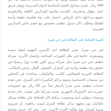
499 ريال. نلتزم بجداول العمل المناسبة لدوام المدرسة ونوفر فريق
عمل مؤهل ومحترف. الخدمة مناسبة للمدارس الأهلية والحكومية
بجميع مراحلها داخل الرياض. احصل على بيئة تعليمية نظيفة وآمنة
لطفلك واطلب الآن جدول تنظيف مخصص مع خصم خاص للمدارس
الجديدة.
أهمية الحفاظ على النظافة في حي شبرا
في حي شبرا، تعتبر النظافة أحد الأسس المهمة لحياة صحية
ومستقرة، خاصة في ظل التغيرات المناخية وانتشار الأتربة. شركة
تنظيف في حي شبرا مثل شركة بريق كلين تلعب دورًا رئيسيًا في
تحقيق بيئة نظيفة وآمنة في المنازل، الشقق، الفلل، وحتى المكاتب.
النظافة الدورية للمجالس، الكنب، والمكيفات تساعدك في التخلص
من مسببات الحساسية وتمنع تراكم البكتيريا داخل المنزل. نحن نقدم
خدمات تنظيف بحي شبرا بأسعار تبدأ من 89 ريال مع خصومات
حصرية عند الاشتراك الشهري. تعتمد شركتنا على تقنيات بخار حديثة
ومنتجات تنظيف آمنة ومعتمدة. يمكنك الآن الحفاظ على نظافة منزلك
بالكامل دون مجهود يذكر. نظافة المنزل ليست رفاهية، بل ضرورة
يومية لضمان بيئة مثالية لأفراد الأسرة. نحن نوفر لك خدمة شاملة