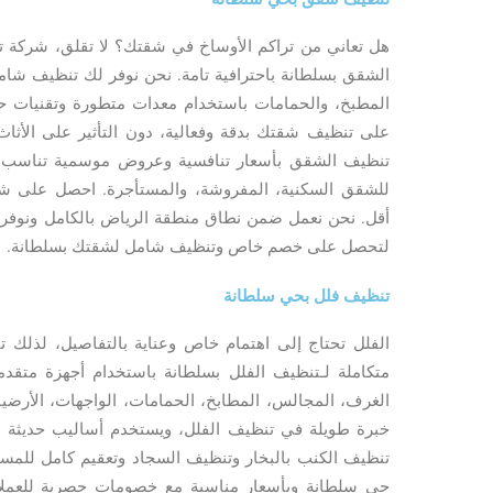
هل تعاني من تراكم الأوساخ في شقتك؟ لا تقلق، شركة
الشقق بسلطانة باحترافية تامة. نحن نوفر لك تنظيف شامل
المطبخ، والحمامات باستخدام معدات متطورة وتقنيات حد
على تنظيف شقتك بدقة وفعالية، دون التأثير على الأثاث
تنظيف الشقق بأسعار تنافسية وعروض موسمية تناسب ج
للشقق السكنية، المفروشة، والمستأجرة. احصل على 
أقل. نحن نعمل ضمن نطاق منطقة الرياض بالكامل ونوفر 
لتحصل على خصم خاص وتنظيف شامل لشقتك بسلطانة.
تنظيف فلل بحي سلطانة
الفلل تحتاج إلى اهتمام خاص وعناية بالتفاصيل، لذل
متكاملة لـتنظيف الفلل بسلطانة باستخدام أجهزة متقدم
الغرف، المجالس، المطابخ، الحمامات، الواجهات، الأرضيات
خبرة طويلة في تنظيف الفلل، ويستخدم أساليب حديثة لض
تنظيف الكنب بالبخار وتنظيف السجاد وتعقيم كامل للمسا
حي سلطانة وبأسعار مناسبة مع خصومات حصرية للعملاء