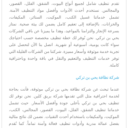
تقدم تنظيف شامل لجميع أنواع البيوت، الشقق، الفلل، القصور،
والمجالس. نستخدم أحدث الأدوات وأفضل مواد التنظيف الآمنة.
تشمل خدماتنا غسيل الكنب، الموكيت، الستائر، المكيفات،
والخزانات، بالإضافة إلى تعقيم كامل يضمن لك بيئة صحية. نمتاز
بسرعة الإنجاز والتزامنا بالمواعيد، وهذا ما يميزنا عن باقي الشركات
بحي بن تركي. نحن نُوفر لك خطة تنظيف مخصصة حسب احتياجك
سواء كانت يومية، أسبوعية أو شهرية. اتصل بنا الآن لتحصل على
تجربة خدمة موثوقة وأسعار مميزة. شركتنا من الشركات القليلة التي
توفر خدمات التنظيف والتعقيم والنقل في باقة واحدة وباحترافية
كاملة.
شركة نظافة بحي بن تركي
عندما تبحث عن شركة نظافة بحي بن تركي موثوقة، فأنت بحاجة
لخدمة احترافية مثل التي تقدمها شركة بريق كلين. نحن نوفر لك
تنظيف بحي بن تركي بأعلى جودة وأفضل الأسعار. حيث تشمل
خدماتنا تنظيف الشقق، الفلل، البيوت، القصور، المجالس، الكنب،
الموكيت، والمكيفات باستخدام أحدث التقنيات. نضمن لك نتائج مثالية
بفضل عمالة مدربة وأدوات تنظيف فعالة وآمنة تماماً. كما نُقدم