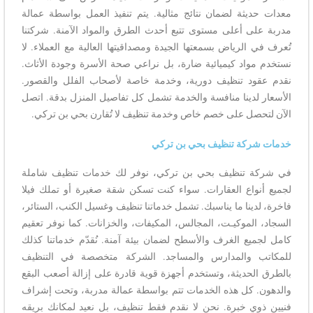
معدات حديثة لضمان نتائج مثالية. يتم تنفيذ العمل بواسطة عمالة
مدربة على أعلى مستوى تتبع أحدث الطرق والمواد الآمنة. شركتنا
تُعرف في الرياض بسمعتها الجيدة ومصداقيتها العالية مع العملاء. لا
نستخدم مواد كيميائية ضارة، بل نراعي صحة الأسرة وجودة الأثاث.
نقدم عقود تنظيف دورية، وخدمة خاصة لأصحاب الفلل والقصور.
الأسعار لدينا منافسة والخدمة تشمل كل تفاصيل المنزل بدقة. اتصل
الآن لتحصل على خصم خاص وخدمة تنظيف لا تُقارن بحي بن تركي.
خدمات شركة تنظيف بحي بن تركي
في شركة تنظيف بحي بن تركي، نوفر لك خدمات تنظيف شاملة
لجميع أنواع العقارات. سواء كنت تسكن شقة صغيرة أو تملك فيلا
فاخرة، لدينا ما يناسبك. تشمل خدماتنا تنظيف وغسيل الكنب، الستائر،
السجاد، الموكيـت، المجالس، المكيفات، والخزانات. كما نوفر تعقيم
كامل لجميع الغرف والأسطح لضمان بيئة آمنة. نُقدّم خدماتنا كذلك
للمكاتب والمدارس والمساجد. الشركة متخصصة في التنظيف
بالطرق الحديثة، وتستخدم أجهزة قوية قادرة على إزالة أصعب البقع
والدهون. كل هذه الخدمات تتم بواسطة عمالة مدربة، وتحت إشراف
فنيين ذوي خبرة. نحن لا نقدم فقط تنظيف، بل نعيد لمكانك بريقه