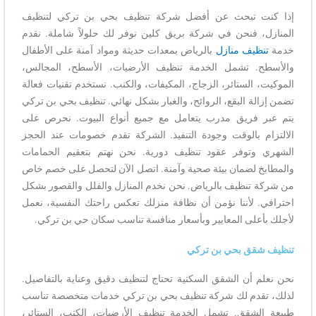
إذا كنت تبحث عن أفضل شركة تنظيف بحي بن تركي لتنظيف
المنازل، فنحن في شركة بريق كلين نوفر لك حلولاً شاملة. نقدم
خدمة
تنظيف منازل
بالرياض بمعدات حديثة ومواد آمنة على الأطفال
والأسطح. تشمل الخدمة تنظيف الأرضيات، الأسطح، المجالس،
الموكيت، الستائر، الزجاج، المكيفات، والكنب. نستخدم تقنيات فعالة
تضمن إزالة البقع، الروائح، والغبار بشكل نهائي. تنظيف بحي بن تركي
يتم عبر فريق مدرب يتعامل مع جميع أنواع البيوت. نحرص على
الالتزام بالوقت وجودة التنفيذ. الشركة تقدم خصومات عند الحجز
الشهري وتوفر عقود تنظيف دورية. نحن نهتم بتعقيم الحمامات
والمطابخ لضمان بيئة صحية وآمنة. اتصل الآن لتحصل على خصم خاص
من شركة تنظيف بالرياض. نحن نخدم المنازل والفلل والقصور بشكل
احترافي. لأننا نؤمن أن نظافة منزلك تعكس راحتك النفسية، نعمل
لأجلك بأعلى المعايير وبأسعار منافسة تناسب سكان حي بن تركي.
تنظيف شقق بحي بن تركي
نحن نعلم أن الشقق السكنية تحتاج لتنظيف دقيق وعناية بالتفاصيل.
لذلك، تقدم لك شركة تنظيف بحي بن تركي خدمات متخصصة تناسب
طبيعة الشقق. تشمل الخدمة تنظيف الأرضيات، الكنب، الستائر،