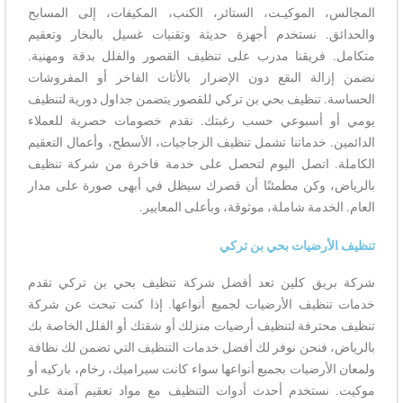
المجالس، الموكيـت، الستائر، الكنب، المكيفات، إلى المسابح
والحدائق. نستخدم أجهزة حديثة وتقنيات غسيل بالبخار وتعقيم
متكامل. فريقنا مدرب على تنظيف القصور والفلل بدقة ومهنية.
نضمن إزالة البقع دون الإضرار بالأثاث الفاخر أو المفروشات
الحساسة. تنظيف بحي بن تركي للقصور يتضمن جداول دورية لتنظيف
يومي أو أسبوعي حسب رغبتك. نقدم خصومات حصرية للعملاء
الدائمين. خدماتنا تشمل تنظيف الزجاجيات، الأسطح، وأعمال التعقيم
الكاملة. اتصل اليوم لتحصل على خدمة فاخرة من شركة تنظيف
بالرياض، وكن مطمئنًا أن قصرك سيظل في أبهى صورة على مدار
العام. الخدمة شاملة، موثوقة، وبأعلى المعايير.
تنظيف الأرضيات بحي بن تركي
شركة بريق كلين تعد أفضل شركة تنظيف بحي بن تركي تقدم
خدمات تنظيف الأرضيات لجميع أنواعها. إذا كنت تبحث عن شركة
تنظيف محترفة لتنظيف أرضيات منزلك أو شقتك أو الفلل الخاصة بك
بالرياض، فنحن نوفر لك أفضل خدمات التنظيف التي تضمن لك نظافة
ولمعان الأرضيات بجميع أنواعها سواء كانت سيراميك، رخام، باركيه أو
موكيت. نستخدم أحدث أدوات التنظيف مع مواد تعقيم آمنة على