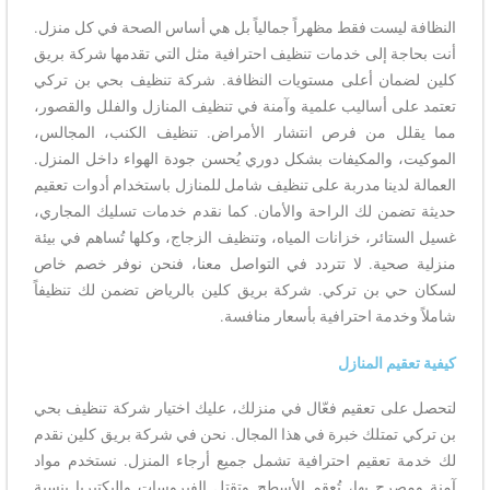
النظافة ليست فقط مظهراً جمالياً بل هي أساس الصحة في كل منزل.
أنت بحاجة إلى خدمات تنظيف احترافية مثل التي تقدمها شركة بريق
كلين لضمان أعلى مستويات النظافة. شركة تنظيف بحي بن تركي
تعتمد على أساليب علمية وآمنة في تنظيف المنازل والفلل والقصور،
مما يقلل من فرص انتشار الأمراض. تنظيف الكنب، المجالس،
الموكيت، والمكيفات بشكل دوري يُحسن جودة الهواء داخل المنزل.
العمالة لدينا مدربة على تنظيف شامل للمنازل باستخدام أدوات تعقيم
حديثة تضمن لك الراحة والأمان. كما نقدم خدمات تسليك المجاري،
غسيل الستائر، خزانات المياه، وتنظيف الزجاج، وكلها تُساهم في بيئة
منزلية صحية. لا تتردد في التواصل معنا، فنحن نوفر خصم خاص
لسكان حي بن تركي. شركة بريق كلين بالرياض تضمن لك تنظيفاً
شاملاً وخدمة احترافية بأسعار منافسة.
كيفية تعقيم المنازل
لتحصل على تعقيم فعّال في منزلك، عليك اختيار شركة تنظيف بحي
بن تركي تمتلك خبرة في هذا المجال. نحن في شركة بريق كلين نقدم
لك خدمة تعقيم احترافية تشمل جميع أرجاء المنزل. نستخدم مواد
آمنة ومصرح بها، تُعقم الأسطح وتقتل الفيروسات والبكتيريا بنسبة