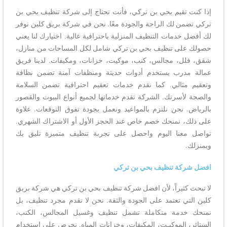
إذا كنت تقيم بحي بن تركي، فأنت تحتاج إلى شركة تنظيف بحي بن
تركي تضمن لك الراحة والجودة معًا. نحن في شركة بريق كلين نوفر
لك أفضل خدمات التنظيف المنزلية باحترافية عالية. اختيارك لنا يعني
حصولك على تنظيف بحي بن تركي شامل لكل المساحات من منازل،
شقق، فلل، مجالس، كنب، موكيت، خزانات، ومكيفات. لدينا فريق
عمالة مدرب يستخدم أدوات حديثة ومنظفات آمنة تضمن نظافة
وتعقيم مثالي. كما نقدم خدمات تعقيم احترافية تضمن السلامة
والصحة لأسرتك. الشركة تقدم خدماتها لجميع أنواع البيوت والقصور
بالرياض. نحن نلتزم بالمواعيد ونعمل بجودة تفوق التوقعات. علاوة
على ذلك، نمنحك خصم خاص عند الحجز الأول أو الاشتراك الشهري.
تواصل معنا اليوم واحصل على تجربة تنظيف متميزة تليق بك
وبمنزلك.
افضل شركة تنظيف بحي بن تركي
لا تبحث كثيراً، لأن افضل شركة تنظيف بحي بن تركي هي شركة بريق
كلين التي تعتمد على الجودة والثقة. نحن لا نقدم مجرد تنظيف، بل
نمنحك خدمة متكاملة تشمل تنظيف وغسيل المجالس، الكنب،
الستائر، الموكيـت، المكيفات، وخزانات المياه. نحرص على استخدام