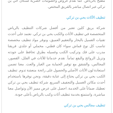
مطبخ بالرياض. كما نقدم عروض وخصومات حصرية لسكان حي بن
تركي عبر اتصال مباشر بالفريق المختص.
تنظيف الأثاث بحي بن تركي
شركة بريق كلين تعتبر من أفضل شركات التنظيف بالرياض
المتخصصة في تنظيف الأثاث والكنب بحي بن تركي. نعتمد على أحدث
تقنيات الغسيل بالبخار والتعقيم العميق، ونوفر مواد تنظيف مخصصة
تناسب كل نوع قماش سواء كان قطني، مخملي أو جلدي. فريقنا
مدرب على فك وتركيب الكنب وغسيله بطرق تحافظ على جودته
وتزيل الروائح والبقع تماماً. نقدم خدماتنا للأثاث في الفلل، القصور،
المجالس، والشقق مع توفير الحماية من الغبار والعث. معنا تضمن
استعادة لون الأثاث الأصلي والحصول على رائحة منعشة تدوم. تنظيف
الكنب بحي بن تركي يحتاج إلى عناية دقيقة، ونحن نوفرها باستخدام
أحدث مكائن الغسيل والتجفيف السريع. شركة تنظيف بحي بن تركي
تعطيك ضماناً على الخدمة. احصل على عرض مميز الآن وتواصل معنا
مباشرة، واستمتع بخدمة تنظيف أثاث وكنب بالرياض بأعلى جودة.
تنظيف مجالس بحي بن تركي