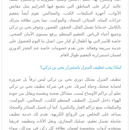
عالية. نُركز على المناطق التي تتجمع فيها الجراثيم مثل مقابض
الأبواب، أجهزة المكيفات، الكنب، والمجالس. نقوم أيضاً بتعقيم
خزانات المياه، الستائر، السجاد، والموكيت، مما يعزز نظافة منزلك
بالكامل. خدماتنا تشمل الفلل، الشقق، القصور، وتتوفر بحي بن تركي
وجميع أحياء الرياض. التعقيم المنتظم يرفع مستوى الأمان الصحي،
خاصة للأسر التي بها أطفال أو كبار سن. اتصل بنا اليوم للحصول على
خدمة سريعة وفعالة. نحن نقدم خصومات خاصة عند الحجز الدوري
لضمان استمرارية التعقيم طوال العام.
لماذا يجب تنظيف المنزل باستمرار بحي بن تركي؟
تنظيف المنزل بشكل دوري بحي بن تركي ليس ترفاً بل ضرورة
لحماية صحتك وحياة أسرتك. نحن في شركة تنظيف بحي بن تركي
نعلم أن تراكم الأوساخ يُسبب مشاكل صحية ونفسية ويقلل من جودة
الهواء داخل المنزل. التنظيف المنتظم للكنب، المجالس، الموكيت،
والمكيفات يمنع تراكم الغبار والبكتيريا. كما أن غسيل الستائر والسجاد
يساعد على التخلص من الروائح الكريهة. نقدم لك خدمة تنظيف
شاملة تشمل تعقيم، تسليك المجاري، ونقل الأثاث وتنظيفه. فريقنا
يستخدم أدوات متخصصة لضمان نظافة كل ركن في منزلك، سواء