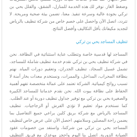
وضغط الغاز. نوفر لك هذه الخدمة للمنازل، الشقق، والفلل بحي بن
تركي بجودة عالية وسرعة تنفيذ. معنا، تضمن بيئة صحية ومريحة. لا
تتردد، اتصل الآن واحصل على خصم خاص من شركة تنظيف بالرياض
لتجديد مكيفاتك بأقل التكاليف وأفضل النتائج.
تنظيف المساجد بحي بن تركي
المساجد لها قدسية خاصة وتتطلب عناية استثنائية في النظافة. نحن
في شركة تنظيف بحي بن تركي نقدم خدمة تنظيف شاملة للمساجد،
تشمل غسيل السجاد، تنظيف الجدران، وتعقيم دورات المياه. نهتم
بنظافة المحراب، المداخل، والممرات، ونستخدم معدات بخار آمنة لا
تسبب روائح كيميائية. الشركة تعتمد على عمالة متخصصة تفهم أهمية
الحفاظ على نظافة بيوت الله. نحن نقدم خدماتنا للمساجد الكبيرة
والصغيرة بحي بن تركي مع توفير جداول تنظيف دورية أو عند الطلب.
كما نستخدم مواد تعقيم لا تؤذي الفرش أو الزجاجيات. تنظيف
المساجد بالرياض مع شركة بريق كلين يراعي جميع التفاصيل بما
يضمن راحة المصلين وسلامتهم. احصل الآن على عرض خاص لتنظيف
المساجد بحي بن تركي من شركتنا، واستفد من خصومات عقود
الصيانة الدورية. اتصل بنا اليوم واحجز موعدك مع فريق التنظيف