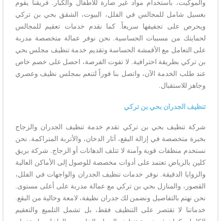
والموكيت، باستخدام مواد غير ضارة للأطفال والكبار. فريقنا يقوم
بغسيل شامل للمجالس في الفلل، البيوت، الشقق بحي بن تركي
ويحرص على تجفيفها سريعاً. كما نقدم خدمات تعقيم للمجالس
لحمايتك من مسببات الحساسية. نحن نوفر عمالة متخصصة مدربة
على التعامل مع الأقمشة الحساسة وتقديم خدمة تنظيف مجلس بحي
بن تركي بطريقة احترافية. لا تفوت الفرصة، احصل على خصم خاص
عند طلب الخدمة الآن، واتصل بنا فوراً لتنعم بمجلس نظيف وعصري
وجاهز للاستقبال.
تنظيف الجدران بحي بن تركي
شركة تنظيف بحي بن تركي تقدم خدمة تنظيف الجدران والزجاج
بخبرة متخصصة في إزالة البقع، آثار الدخان، والأتربة المتراكمة. نحن
نستخدم منظفات قوية وآمنة لا تتلف الدهانات أو الزجاج. شركة بريق
كلين بالرياض تعتمد على أدوات مخصصة للوصول إلى الأماكن العالية
والزوايا الدقيقة. نوفر خدمات تنظيف الجدران والواجهات في الفلل،
القصور، والمنازل بحي بن تركي مع عمالة مدربة على أعلى مستوى.
نحن نهتم بالتفاصيل ونضمن لك جدران نظيفة، لامعة وخالية من البقع.
خدماتنا لا تقتصر على التنظيف فقط، بل تشمل التلميع والتعقيم