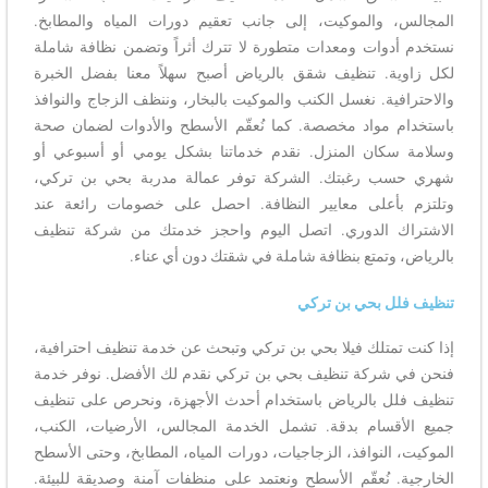
المجالس، والموكيت، إلى جانب تعقيم دورات المياه والمطابخ.
نستخدم أدوات ومعدات متطورة لا تترك أثراً وتضمن نظافة شاملة
لكل زاوية. تنظيف شقق بالرياض أصبح سهلاً معنا بفضل الخبرة
والاحترافية. نغسل الكنب والموكيت بالبخار، وننظف الزجاج والنوافذ
باستخدام مواد مخصصة. كما نُعقّم الأسطح والأدوات لضمان صحة
وسلامة سكان المنزل. نقدم خدماتنا بشكل يومي أو أسبوعي أو
شهري حسب رغبتك. الشركة توفر عمالة مدربة بحي بن تركي،
وتلتزم بأعلى معايير النظافة. احصل على خصومات رائعة عند
الاشتراك الدوري. اتصل اليوم واحجز خدمتك من شركة تنظيف
بالرياض، وتمتع بنظافة شاملة في شقتك دون أي عناء.
تنظيف فلل بحي بن تركي
إذا كنت تمتلك فيلا بحي بن تركي وتبحث عن خدمة تنظيف احترافية،
فنحن في شركة تنظيف بحي بن تركي نقدم لك الأفضل. نوفر خدمة
تنظيف فلل بالرياض باستخدام أحدث الأجهزة، ونحرص على تنظيف
جميع الأقسام بدقة. تشمل الخدمة المجالس، الأرضيات، الكنب،
الموكيت، النوافذ، الزجاجيات، دورات المياه، المطابخ، وحتى الأسطح
الخارجية. نُعقّم الأسطح ونعتمد على منظفات آمنة وصديقة للبيئة.