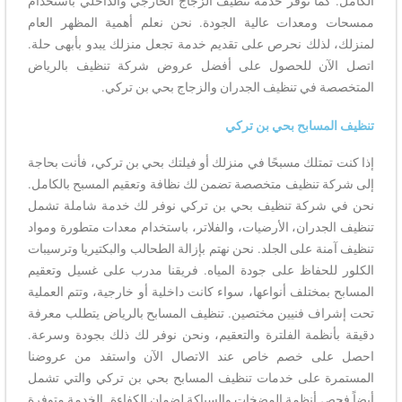
الكامل. كما نوفر خدمة تنظيف الزجاج الخارجي والداخلي باستخدام
ممسحات ومعدات عالية الجودة. نحن نعلم أهمية المظهر العام
لمنزلك، لذلك نحرص على تقديم خدمة تجعل منزلك يبدو بأبهى حلة.
اتصل الآن للحصول على أفضل عروض شركة تنظيف بالرياض
المتخصصة في تنظيف الجدران والزجاج بحي بن تركي.
تنظيف المسابح بحي بن تركي
إذا كنت تمتلك مسبحًا في منزلك أو فيلتك بحي بن تركي، فأنت بحاجة
إلى شركة تنظيف متخصصة تضمن لك نظافة وتعقيم المسبح بالكامل.
نحن في شركة تنظيف بحي بن تركي نوفر لك خدمة شاملة تشمل
تنظيف الجدران، الأرضيات، والفلاتر، باستخدام معدات متطورة ومواد
تنظيف آمنة على الجلد. نحن نهتم بإزالة الطحالب والبكتيريا وترسيبات
الكلور للحفاظ على جودة المياه. فريقنا مدرب على غسيل وتعقيم
المسابح بمختلف أنواعها، سواء كانت داخلية أو خارجية، وتتم العملية
تحت إشراف فنيين مختصين. تنظيف المسابح بالرياض يتطلب معرفة
دقيقة بأنظمة الفلترة والتعقيم، ونحن نوفر لك ذلك بجودة وسرعة.
احصل على خصم خاص عند الاتصال الآن واستفد من عروضنا
المستمرة على خدمات تنظيف المسابح بحي بن تركي والتي تشمل
أيضاً فحص أنظمة المضخات والسباكة لضمان الكفاءة. الخدمة متوفرة