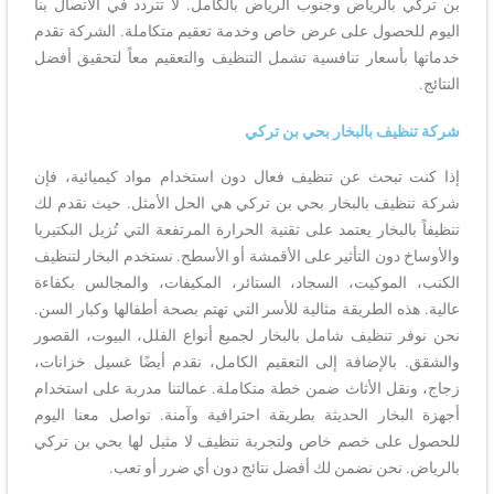
بن تركي بالرياض وجنوب الرياض بالكامل. لا تتردد في الاتصال بنا
اليوم للحصول على عرض خاص وخدمة تعقيم متكاملة. الشركة تقدم
خدماتها بأسعار تنافسية تشمل التنظيف والتعقيم معاً لتحقيق أفضل
النتائج.
شركة تنظيف بالبخار بحي بن تركي
إذا كنت تبحث عن تنظيف فعال دون استخدام مواد كيميائية، فإن
شركة تنظيف بالبخار بحي بن تركي هي الحل الأمثل. حيث نقدم لك
تنظيفاً بالبخار يعتمد على تقنية الحرارة المرتفعة التي تُزيل البكتيريا
والأوساخ دون التأثير على الأقمشة أو الأسطح. نستخدم البخار لتنظيف
الكنب، الموكيت، السجاد، الستائر، المكيفات، والمجالس بكفاءة
عالية. هذه الطريقة مثالية للأسر التي تهتم بصحة أطفالها وكبار السن.
نحن نوفر تنظيف شامل بالبخار لجميع أنواع الفلل، البيوت، القصور
والشقق. بالإضافة إلى التعقيم الكامل، نقدم أيضًا غسيل خزانات،
زجاج، ونقل الأثاث ضمن خطة متكاملة. عمالتنا مدربة على استخدام
أجهزة البخار الحديثة بطريقة احترافية وآمنة. تواصل معنا اليوم
للحصول على خصم خاص ولتجربة تنظيف لا مثيل لها بحي بن تركي
بالرياض. نحن نضمن لك أفضل نتائج دون أي ضرر أو تعب.