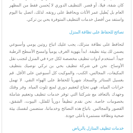
كان شقة، فيلا، أو قصر. التنظيف الدوري لا يُحسن فقط من المظهر
العام بل يُطيل عمر الأثاث ويحافظ على رونقه. لذلك، اتصل بنا اليوم
واستفد من أفضل خدمات التنظيف المتوفرة بحي بن تركي.
نصائح للحفاظ على نظافة المنزل
لتحافظ على نظافة منزلك، يجب عليك اتباع روتين يومي وأسبوعي
يضمن لك بيئة نظيفة. ابدأ بتهوية الغرف يومياً وامسح الأسطح الرطبة
جيداً. استخدم أدوات تنظيف مخصصة لكل جزء في المنزل لتجنب نقل
الأوساخ. نحن في شركة تنظيف بحي بن تركي نوصيك بتنظيف
المكيفات، المجالس، الكنب، والموكيت كل أسبوعين على الأقل. قم
بغسيل الستائر والسجاد شهرياً للحفاظ على الهواء النقي. لا تهمل
خزانات المياه، فهي تحتاج لتعقيم دوري لمنع تلوث المياه. وفر وقتك
وجهدك بالتعاقد مع شركتنا التي توفر خدمات تنظيف وتعقيم شاملة
بخصومات خاصة. نحن نقدم تنظيفاً دورياً للفلل، البيوت، الشقق،
القصور والمجالس. باتباع هذه النصائح وخدماتنا، ستضمن لنفسك بيئة
صحية ونظافة مستمرة بأعلى جودة.
خدمات تنظيف المنازل بالرياض