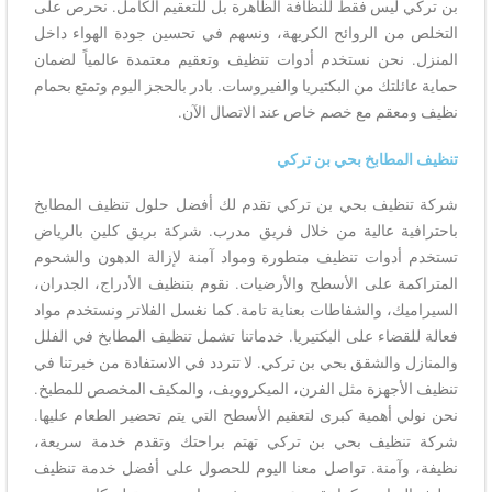
بن تركي ليس فقط للنظافة الظاهرة بل للتعقيم الكامل. نحرص على
التخلص من الروائح الكريهة، ونسهم في تحسين جودة الهواء داخل
المنزل. نحن نستخدم أدوات تنظيف وتعقيم معتمدة عالمياً لضمان
حماية عائلتك من البكتيريا والفيروسات. بادر بالحجز اليوم وتمتع بحمام
نظيف ومعقم مع خصم خاص عند الاتصال الآن.
تنظيف المطابخ بحي بن تركي
شركة تنظيف بحي بن تركي تقدم لك أفضل حلول تنظيف المطابخ
باحترافية عالية من خلال فريق مدرب. شركة بريق كلين بالرياض
تستخدم أدوات تنظيف متطورة ومواد آمنة لإزالة الدهون والشحوم
المتراكمة على الأسطح والأرضيات. نقوم بتنظيف الأدراج، الجدران،
السيراميك، والشفاطات بعناية تامة. كما نغسل الفلاتر ونستخدم مواد
فعالة للقضاء على البكتيريا. خدماتنا تشمل تنظيف المطابخ في الفلل
والمنازل والشقق بحي بن تركي. لا تتردد في الاستفادة من خبرتنا في
تنظيف الأجهزة مثل الفرن، الميكروويف، والمكيف المخصص للمطبخ.
نحن نولي أهمية كبرى لتعقيم الأسطح التي يتم تحضير الطعام عليها.
شركة تنظيف بحي بن تركي تهتم براحتك وتقدم خدمة سريعة،
نظيفة، وآمنة. تواصل معنا اليوم للحصول على أفضل خدمة تنظيف