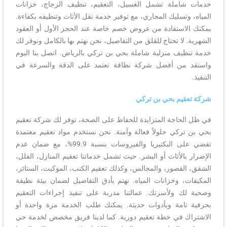
خدمات شاملة تشمل الغسيل، التعقيم، تنظيف الزجاج، خزانات
المياه، وتسليك المجاري، مع توفير خدمة نقل الأثاث وتنظيفه بكفاءة.
يمكنك الاستفادة من عروض خصم خاصة عند الحجز الأول أو العقود
الشهرية. لا تحتاج للقلق من التفاصيل، نحن نهتم بها بالكامل ونوفر لك
خدمة تنظيف منزلية شاملة بحي بن تركي بالرياض. اتصل بنا اليوم
واستفد من أفضل شركة نظافة تعتمد على الدقة والسرعة في
التنفيذ.
شركة تعقيم بحي بن تركي
في ظل الحاجة المتزايدة للحفاظ على الصحة، توفر لك شركة تعقيم
بحي بن تركي حلولاً فعالة وآمنة. نحن نستخدم مواد تعقيم معتمدة
تقضي على البكتيريا والفيروسات بنسبة 99.9%، مع ضمان عدم
الإضرار بالأثاث أو البشر. حيث تشمل خدماتنا تعقيم المنازل، الفلل،
الشقق، القصور، والمجالس، وكذلك تعقيم الكنب، الموكيت، الستائر،
المكيفات، وخزانات المياه. نهتم بأدق التفاصيل لضمان بيئة نظيفة
وصحية لك ولأسرتك. عمالتنا مدربة على تنفيذ إجراءات التعقيم
بحرفية تامة وبأدوات حديثة. يمكنك طلب الخدمة مرة واحدة أو
الاشتراك في خطة تعقيم دورية. كما لدينا فريق مخصص لخدمة حي