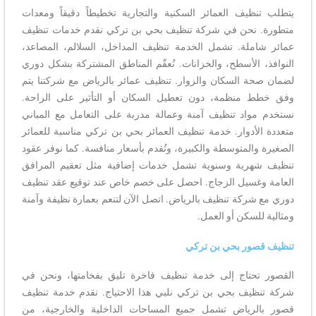
يتطلب تنظيف العمائر السكنية والتجارية تخطيطاً دقيقاً ومعدات
متطورة. نحن في شركة تنظيف بحي بن تركي نقدم خدمات تنظيف
عمائر شاملة. تشمل الخدمة تنظيف المداخل، السلالم، المصاعد،
النوافذ، الأسطح، والخزانات. نُعقّم المناطق المشتركة بشكل دوري
لضمان صحة السكان والزوار. تنظيف عمائر بالرياض مع شركتنا يتم
وفق خطط منظمة، دون تعطيل السكان أو التأثير على الراحة.
نستخدم مواد تنظيف آمنة وعمالة مدربة على التعامل مع المباني
متعددة الأدوار. خدمة تنظيف العمائر بحي بن تركي مناسبة للعمائر
الصغيرة والمتوسطة والكبيرة، وتُقدم بأسعار منافسة. كما نوفر عقود
تنظيف شهرية وسنوية تشمل خدمات إضافية مثل تعقيم المرافق
العامة وغسيل الزجاج. احصل على خصم خاص عند توقيع عقد تنظيف
دوري مع شركة تنظيف بالرياض. اتصل الآن لتنعم بعمارة نظيفة وآمنة
ومثالية للسكن أو العمل.
تنظيف قصور بحي بن تركي
القصور تحتاج إلى خدمة تنظيف فاخرة تليق بفخامتها، ونحن في
شركة تنظيف بحي بن تركي نلبي هذا الاحتياج. نقدم خدمة تنظيف
قصور بالرياض تشمل جميع المساحات الداخلية والخارجية، من