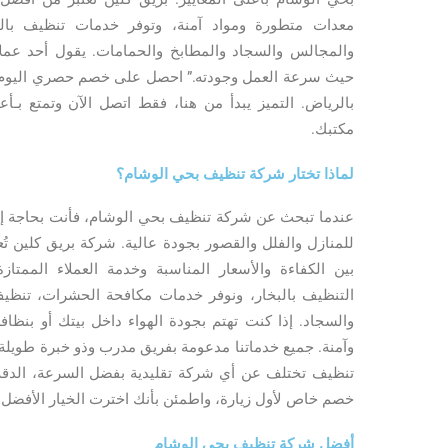
معدات متطورة ومواد آمنة، وتوفر خدمات تنظيف بال
والمجالس والسجاد والمطابخ والحمامات. يقول أحد عملا
حيث سرعة العمل وجودته.” احصل على خصم حصري اليوم
بالرياض. التميز يبدأ من هنا، فقط اتصل الآن وتمتع بـأ
مكتبك.
لماذا تختار شركة تنظيف بحي الوشام؟
عندما تبحث عن شركة تنظيف بحي الوشام، فأنت بحاجة إ
للمنازل والفلل والقصور بجودة عالية. شركة بريق كلين تُ
بين الكفاءة والأسعار المناسبة وخدمة العملاء الممتا
التنظيف بالبخار، ونوفر خدمات مكافحة الحشرات، تنظي
والسجاد. إذا كنت تهتم بجودة الهواء داخل بيتك أو بنظافة
وآمنة. جميع خدماتنا مدعومة بفريق مدرب وذو خبرة طويل
تنظيف تختلف عن أي شركة تقليدية بفضل السرعة، الدقة، 
خصم خاص لأول زيارة، واطمئن بأنك اخترت الخيار الأفضل 
أفضل شركة تنظيف بحي الوشام