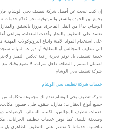
إن كنت تبحث عن أفضل شركة تنظيف بحي الوشام، فإن ش
يجمع بين الجودة والسعر والموثوقية. نحن نُقدّم خدمات ت
الوشام، بدءًا من الفلل الفاخرة، مرورًا بالشقق والمناز
نعتمد على التنظيف بالبخار وأحدث المعدات، ونراعي أعلى 
على استخدام المواد الآمنة واتباع البروتوكولات المهني
إلى تنظيف المجالس أو المطابخ أو دورات المياه، ستجد ل
خدمة تنظيف، بل نوفر تجربة راقية تعكس التميز والاحترا
لضمان استمرار النظافة داخل منزلك. لا تضيع وقتك مع ا
شركة تنظيف بحي الوشام.
خدمات شركة تنظيف بحي الوشام
شركة تنظيف بحي الوشام تقدم لك مجموعة متكاملة من 
جميع أنواع العقارات: منازل، شقق، فلل، قصور، مكاتب،
خدمات تنظيف المجالس، الكنب، الستائر، الأرضيات، دورا
وصديقة للبيئة. كما نوفر خدمات تنظيف الخزانات، مك
تنافسية. خدماتنا لا تقتصر على التنظيف الظاهري بل تشم