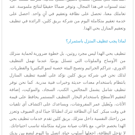
تمتد لسنوات في هذا المجال، وتوفر ضمانًا حقيقيًا لنتائج ملموسة. عند
تعاملك معنا، تحصل على نظافة وتعقيم في آنٍ واحد. احصل على
خدمة تعقيم متكاملة اليوم من شركة بريق كلين، الرائدة في تنظيف
وتعقيم المنازل بحي الهدا.
لماذا يجب تنظيف المنزل باستمرار؟
تنظيف بحي الهدا ليس مجرد روتين، بل خطوة ضرورية لحماية منزلك
من الأوساخ والملوثات التي تتسلل يوميًا. عندما تهمل التنظيف
الدوري، تتراكم الجراثيم وتصبح البيئة خصبة لنمو البكتيريا والفطريات.
لذلك نحن في شركة بريق كلين نؤكد على أهمية تنظيف المنازل
بانتظام باستخدام معدات حديثة وخبرات فنية مدربة. كما نحن نوفر
تنظيف شامل يشمل المجالس، الكنب، السجاد، والموكيت، إضافة
لتعقيم الأسطح باستخدام البخار. التنظيف المستمر يحافظ على قيمة
الأثاث، ويُطيل عمر المفروشات، ويساعدك على اكتشاف أي تلفيات
في وقت مبكر. كما أن النظافة تترك انطباعًا جيدًا لدى الضيوف وتعزز
من راحتك النفسية داخل منزلك. بريق كلين تقدم خدمات تنظيف بحي
الهدا بخصم خاص، مع باقات صيانة منزلية متكاملة تناسب احتياجاتك.
لا تؤجل النظافة، اجعلها أسلوب حياة. اتصل بنا اليوم لنضع بين يديك