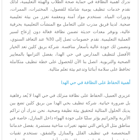
ندرك أهمية النظافة في حماية صحة الطلاب والهيئة التعليمية، لذلك
نقدم خدمات تنظيف يومية شاملة للفصول، المختبرات، الممرات،
ودورات المياه. نستخدم مواد آمنة ومعقمة تعزز من بيئة تعليمية
صحية. لدينا فريق مدرب على التعامل مع المنشآت التعليمية بحرفية
عالية، ونوفر معدات حديثة تضمن نظافة فعالة دون إزعاج لسير
العملية التعليمية. نقدم خصومات تصل إلى 30% عند التعاقد السنوي،
ونضمن لك جودة عالية بأسعار منافسة. شركة بريق كلين تعد الخيار
الأفضل لتنظيف المدارس في حي الهدا، بفضل التزامها بالمعايير
الصحية والتربوية. اتصل بنا الآن للحصول على خطة تنظيف متكاملة
تحافظ على سلامة أبنائنا وتدعم بيئة تعلم مثالية.
أهمية الحفاظ على النظافة في حي الهدا
عزيزي العميل، الحفاظ على نظافة منزلك في حي الهدا لا يُعد رفاهية
بل ضرورة حياتية. شركة تنظيف بحي الهدا من بريق كلين تضع بين
يديك الحلول المثالية لتحقيق بيئة نظيفة وصحية. نحن ندرك أن تراكم
الأتربة والجراثيم يؤثر سلبًا على جودة الهواء داخل المنازل، خاصة في
مناطق مثل الرياض التي تشهد تغيرات مناخية مستمرة. بفضل خدماتنا
المتخصصة في تنظيف الفلل والمنازل والشقق، نستخدم تقنيات