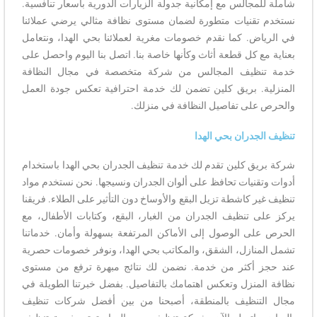
شاملة للمجالس مع إمكانية جدولة الزيارات الدورية بأسعار تنافسية.
نستخدم تقنيات متطورة لضمان مستوى نظافة مثالي يرضي عملائنا
في الرياض. كما نقدم خصومات مغرية لعملائنا بحي الهدا، ونتعامل
بعناية مع كل قطعة أثاث وكأنها خاصة بنا. اتصل بنا اليوم واحصل على
خدمة تنظيف المجالس من شركة متخصصة في مجال النظافة
المنزلية. بريق كلين تضمن لك خدمة احترافية تعكس جودة العمل
والحرص على تفاصيل النظافة في منزلك.
تنظيف الجدران بحي الهدا
شركة بريق كلين تقدم لك خدمة تنظيف الجدران بحي الهدا باستخدام
أدوات وتقنيات تحافظ على ألوان الجدران ونسيجها. نحن نستخدم مواد
تنظيف غير كاشطة تزيل البقع والأوساخ دون التأثير على الطلاء. فريقنا
يركز على تنظيف الجدران من الغبار، البقع، وكتابات الأطفال، مع
الحرص على الوصول إلى الأماكن المرتفعة بسهولة وأمان. خدماتنا
تشمل المنازل، الشقق، والمكاتب بحي الهدا، ونوفر خصومات حصرية
عند حجز أكثر من خدمة. نضمن لك نتائج مبهرة ترفع من مستوى
نظافة المنزل وتعكس اهتمامك بالتفاصيل. بفضل خبرتنا الطويلة في
مجال التنظيف بالمنطقة، أصبحنا من بين أفضل شركات تنظيف