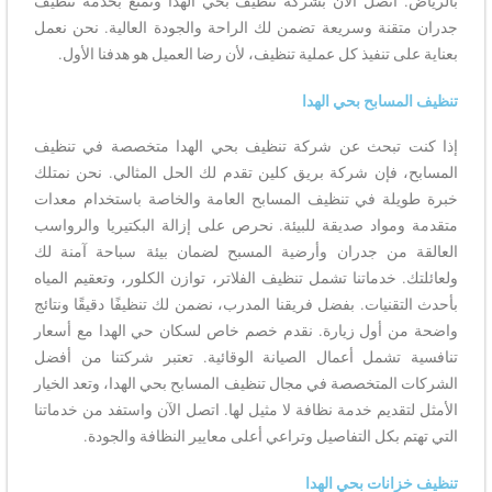
بالرياض. اتصل الآن بشركة تنظيف بحي الهدا وتمتع بخدمة تنظيف
جدران متقنة وسريعة تضمن لك الراحة والجودة العالية. نحن نعمل
بعناية على تنفيذ كل عملية تنظيف، لأن رضا العميل هو هدفنا الأول.
تنظيف المسابح بحي الهدا
إذا كنت تبحث عن شركة تنظيف بحي الهدا متخصصة في تنظيف
المسابح، فإن شركة بريق كلين تقدم لك الحل المثالي. نحن نمتلك
خبرة طويلة في تنظيف المسابح العامة والخاصة باستخدام معدات
متقدمة ومواد صديقة للبيئة. نحرص على إزالة البكتيريا والرواسب
العالقة من جدران وأرضية المسبح لضمان بيئة سباحة آمنة لك
ولعائلتك. خدماتنا تشمل تنظيف الفلاتر، توازن الكلور، وتعقيم المياه
بأحدث التقنيات. بفضل فريقنا المدرب، نضمن لك تنظيفًا دقيقًا ونتائج
واضحة من أول زيارة. نقدم خصم خاص لسكان حي الهدا مع أسعار
تنافسية تشمل أعمال الصيانة الوقائية. تعتبر شركتنا من أفضل
الشركات المتخصصة في مجال تنظيف المسابح بحي الهدا، وتعد الخيار
الأمثل لتقديم خدمة نظافة لا مثيل لها. اتصل الآن واستفد من خدماتنا
التي تهتم بكل التفاصيل وتراعي أعلى معايير النظافة والجودة.
تنظيف خزانات بحي الهدا