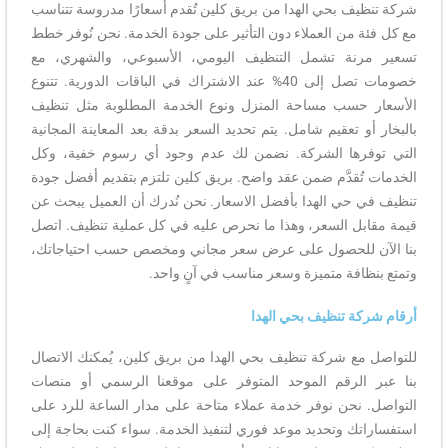
شركة تنظيف بحي الهدا من بريق كلين تُقدم أسعارًا مدروسة تتناسب
مع كل فئة من العملاء دون التأثير على جودة الخدمة. نحن نُوفر خطط
تسعير مرنة تشمل التنظيف اليومي، الأسبوعي، والشهري، مع
خصومات تصل إلى 40% عند الاشتراك في الباقات الدورية. تتنوع
الأسعار حسب مساحة المنزل ونوع الخدمة المطلوبة مثل تنظيف
بالبخار أو تعقيم شامل. يتم تحديد السعر بدقة بعد المعاينة المجانية
التي توفرها الشركة. نضمن لك عدم وجود أي رسوم خفية، وكل
الخدمات تُقدَّم ضمن عقد واضح. بريق كلين تلتزم بتقديم أفضل جودة
تنظيف في حي الهدا بأفضل الاسعار. نحن نُدرك أن العميل يبحث عن
قيمة مقابل السعر، وهذا ما نحرص عليه في كل عملية تنظيف. اتصل
بنا الآن للحصول على عرض سعر مجاني ومخصص حسب احتياجاتك،
وتمتع بنظافة متميزة وسعر مناسب في آنٍ واحد.
أرقام شركة تنظيف بحي الهدا
للتواصل مع شركة تنظيف بحي الهدا من بريق كلين، يُمكنك الاتصال
بنا عبر الرقم الموحد المتوفر على موقعنا الرسمي أو منصات
التواصل. نحن نوفر خدمة عملاء متاحة على مدار الساعة للرد على
استفساراتك وتحديد موعد فوري لتنفيذ الخدمة. سواء كنت بحاجة إلى