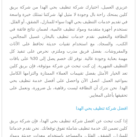
عزيزي العميل، اختيارك شركة تنظيف بحي الهدا من شركة بريق
كلين يمنحك راحة بال وجودة لا مثيل لها. شركتنا تمتلك خبرة واسعة
في تقديم خدمات التنظيف بحي الهدا سواء للمنازل، الشقق، أو الفلل.
نستخدم أجهزة متقدمة ومواد تنظيف عالمية، لضمان نتائج فائقة في
النظافة والتعقيم. نقدم خدمات تنظيف بالبخار، غسيل المجالس،
الكنب، والسجاد، مع استخدام تقنيات حديثة تحافظ على الأثاث
والمفروشات. بفضل فريق مدرب وملتزم، نحرص على تنفيذ كل
مهمة بعناية وجودة عالية. نوفر لك خصم يصل إلى 30% على باقات
التنظيف الشهرية. إن كنت تبحث عن شركة موثوقة، فإن بريق كلين
تعد الخيار الأمثل بفضل تقييمات العملاء الممتازة والتزامها الكامل
بمواعيد العمل. اتصل الآن واحصل على أفضل خدمة تنظيف بحي
الهدا. نحن ندرك أن النظافة ليست رفاهية، بل ضرورة، ونعمل على
تحقيقها بأعلى المعايير.
افضل شركة تنظيف بحي الهدا
إذا كنت تبحث عن افضل شركة تنظيف بحي الهدا، فإن شركة بريق
كلين تضمن لك خدمة تنظيف شاملة تفوق توقعاتك. نحن نقدم خدماتنا
للمنازل، الشقق، الفلل، والمساجد باستخدام معدات حديثة ومواد