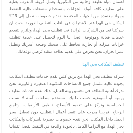
لضمان مياه نظيفة وخالية من البكتيريا. يعمل فريقنا المدرب بعناية
على تنظيف كافة أنواع الخزانات باستخدام مضخات عالية الضغط
ومواد معتمدة من الجهات المختصة. نقدم خصومات تصل إلى 25%
لسكان حي الهدا عند الاشتراك في باقات التنظيف الدورية. حيث ان
شركتنا تعد من الشركات الرائدة في تنظيف بحي الهدا، ونلتزم بتقديم
خدمات فعالة وموثوقة. اتصل بنا اليوم لتحصل على خدمة تنظيف
خزانات منزلية أو تجارية تحافظ على صحتك وصحة أسرتك وتطيل
عمر الخزان. نحن نحرص على تقديم نظافة متقنة تُرضي توقعاتك.
تنظيف المكاتب بحي الهدا
شركة تنظيف بحي الهدا من بريق كلين تقدم خدمات تنظيف المكاتب
بجودة عالية تشمل جميع المساحات المكتبية الصغيرة والكبيرة. نحن
ندرك أهمية النظافة في تحسين بيئة العمل، لذلك نقدم خدمات تنظيف
يومية أو أسبوعية حسب طلبك. نستخدم منظفات آمنة لا تسبب
الحساسية ونركز على تعقيم الأسطح، تنظيف الأرضيات، وتلميع
الزجاج. فريقنا مدرب على تنفيذ أعمال التنظيف دون تعطيل سير
العمل داخل المكتب. نحن نقدم خصومات حصرية للشركات والمكاتب
بحي الهدا، مع التزامنا الكامل بالجودة والدقة في التنفيذ. بفضل تقنياتنا