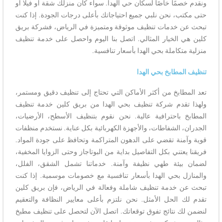
ونقدم خصمًا خاصًا لسكان حي الهدا. سواء كان منزلك شقة أو فيلا أو
حتى مكتب، نحن نلبي جميع احتياجاتك بأعلى درجات الجودة. إذا كنت
تبحث عن خدمات تنظيف موثوقة ومتميزة في الرياض، فشركة بريق
كلين هي الخيار المثالي. اتصل بنا اليوم واحصل على خدمة تنظيف
منزلية متكاملة بحي الهدا بأسعار تنافسية.
تنظيف المطابخ بحي الهدا
تعد المطابخ من أكثر الأماكن التي تحتاج إلى تنظيف دقيق ومستمر،
ولهذا تقدم شركة تنظيف بحي الهدا من بريق كلين خدمة تنظيف
المطابخ باحترافية عالية. نحن نقوم بتنظيف الأسطح، الأرضيات،
الجدران، الشفاطات، والأجهزة الكهربائية بكل عناية. نستخدم منظفات
قوية وآمنة تقضي على الدهون المتراكمة وتحافظ على جودة المواد.
فريقنا يعتني بكل التفاصيل بداية من البوتاجاز وحتى الزوايا المخفية،
لضمان بيئة طهي نظيفة وآمنة. خدماتنا تشمل الشقق، الفلل،
والمنازل بحي الهدا بأسعار تنافسية مع خصومات موسمية. إذا كنت
تبحث عن خدمة تنظيف شاملة وفعالة في الرياض، فإن بريق كلين
تقدم لك الحل الأمثل. نحن نلتزم بأعلى معايير النظافة والتعقيم
لنضمن لك نتائج تفوق توقعاتك. اتصل الآن لتحصل على تنظيف مطبخ