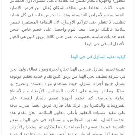
متطورة وأجهزة بالبخار تضمن لك نظافة بأعلى مستوى دون المساس
بجودة الأثاث. الحفاظ على نظافة المكان يُقلل من فرص الإصابة
بالحساسية والأمراض التنفسية، وهذا ما نحرص عليه في كل عملية
تنظيف. لا تنتظر حتى تتراكم الأوساخ، لأن النظافة المستمرة تضمن
سلامة عائلتك. تواصل معنا اليوم واحصل على خصم خاص، فنحن
نقدم خدمات شاملة بخصومات تصل حتى 30%. بريق كلين هي الخيار
الأفضل لك في حي الهدا.
كيفية تعقيم المنازل في حي الهدا
عملية تعقيم المنازل في حي الهدا تحتاج لخبرة ومواد فعالة، ولهذا نحن
في شركة تنظيف بحي الهدا من بريق كلين نقدم خدمة تعقيم موثوقة
تشمل جميع أجزاء المنزل. حيث نستخدم مواد معتمدة ومصرح بها
صحيًا، ونطبقها بعناية على الكنب، المجالس، الأرضيات، والأسطح
العامة والخاصة. كما نعتمد أجهزة تعقيم بالبخار للقضاء على
الفيروسات والبكتيريا دون ترك بقايا ضارة. فريق العمل مدرب بدقة
على تنفيذ عمليات التعقيم بأعلى معايير السلامة. نحن نقدم هذه
الخدمة للفلل، الشقق، المجالس، والمساجد في حي الهدا بأسعار
تنافسية. عملية التعقيم تبدأ بمعاينة دقيقة للمكان، ثم استخدام الأدوات
المناسبة لكل سطح، لضمان تحقيق أقصى فعالية. شركتنا تمتلك خبرة