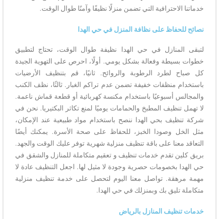
خدماتنا الاحترافية التي تضمن منزلًا نظيفًا وآمنًا طوال الوقت.
نصائح للحفاظ على نظافة المنزل في حي الهدا
لتبقى المنازل في حي الهدا نظيفة طوال الوقت، تحتاج لتطبيق
خطوات بسيطة وفعالة بشكل يومي. أولًا، احرص على التهوية الجيدة
كل صباح لطرد الرطوبة والروائح. ثانيًا، قم بتنظيف الأرضيات
باستخدام منظفات خفيفة تضمن عدم تراكم الغبار. ثالثًا، نظف الكنب
والمجالس أسبوعيًا باستخدام مكنسة كهربائية أو قطعة قماش ناعمة.
لا تهمل تنظيف المطبخ والحمامات يوميًا لمنع تكاثر البكتيريا. نحن في
شركة تنظيف بحي الهدا ننصح باستخدام مواد طبيعية عند الإمكان،
مثل الخل وصودا الخبز، للحفاظ على صحة الأسرة. يمكنك أيضًا
التعاقد معنا على باقة تنظيف منزلية شهرية توفر عليك الوقت والجهد.
بريق كلين تقدم خدمات تنظيف و تعقيم متكاملة للمنازل والشقق في
حي الهدا بخصومات حصرية وجودة لا مثيل لها. اجعل التنظيف عادة لا
مهمة مرهقة. تواصل معنا اليوم لتحصل على خدمة تنظيف منزلية
متكاملة تليق بك وبمنزلك في حي الهدا.
خدمات تنظيف المنازل بالرياض