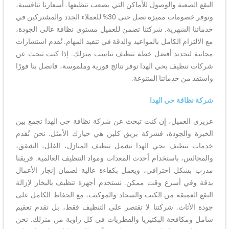
البقع الصعبة والوصول للأماكن التي يصعب تنظيفها. أسعارنا تنافسية،
ونوفر خصومات مميزة تصل حتى 30% للعملاء الجدد والمشتركين في
خدماتنا الشهرية. شركتنا تضمن للعميل مستوى نظافة عالي الجودة،
مع الالتزام الكامل بالمواعيد والدقة في تنفيذ المهام. نُقدم استشارات
مجانية لتحديد أفضل خطة تنظيف تناسب منزلك. إذا كنت تبحث عن
شركات تنظيف بحي الهدا توفر نتائج فورية وملموسة، فاتصل بنا فورًا
واستفد من خدماتنا المتنوعة.
شركة نظافة حي الهدا
عزيزي العميل، إن كنت تبحث عن شركة نظافة حي الهدا تجمع بين
الخبرة والجودة، فشركة بريق كلين هي خيارك الأمثل. نحن نُقدم
خدمات تنظيف بحي الهدا تشمل تنظيف المنازل، الفلل، الشقق،
والمجالس، باستخدام أحدث المعدات ومواد التنظيف العالمية. فريقنا
مدرب بشكل احترافي، ويعمل بكفاءة عالية لضمان إنجاز الأعمال
بدقة وفي أسرع وقت ممكن. نستخدم أجهزة تنظيف بالبخار لإزالة
البقع العميقة من الكنب والسجاد والموكيت، مع الحفاظ الكامل على
جودة الأثاث. شركتنا لا تقتصر على التنظيف فقط، بل تقدم تعقيم
شامل ومكافحة البكتيريا والفطريات في كل زاوية من منزلك. نحن