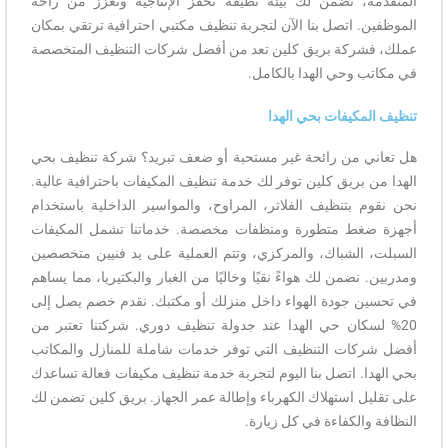
المتقدمة، نضمن لك بيئة نظيفة تحفز الإنتاجية وتعزز من راحة
الموظفين. اتصل بنا الآن لتجربة تنظيف مكتبي احترافية ترتقي بمكان
عملك، فشركة بريق كلين تعد من أفضل شركات التنظيف المتخصصة
في مكاتب وحي الهدا بالكامل.
تنظيف المكيفات بحي الهدا
هل تعاني من رائحة غير مستحبة أو ضعف تبريد؟ شركة تنظيف بحي
الهدا من بريق كلين توفر لك خدمة تنظيف المكيفات باحترافية عالية.
نحن نقوم بتنظيف الفلاتر، المراوح، والمواسير الداخلية باستخدام
أجهزة ضغط متطورة ومنظفات مخصصة. خدماتنا تشمل المكيفات
السبلت، الشباك، والمركزي، وتتم العملية على يد فنيين متخصصين
ومدربين. نضمن لك هواءً نقيًا وخاليًا من الغبار والبكتيريا، مما يساهم
في تحسين جودة الهواء داخل منزلك أو مكتبك. نقدم خصم يصل إلى
20% لسكان حي الهدا عند جدولة تنظيف دوري. شركتنا تعتبر من
أفضل شركات التنظيف التي توفر خدمات شاملة للمنازل والمكاتب
بحي الهدا. اتصل بنا اليوم لتجربة خدمة تنظيف مكيفات فعالة تساعدك
على تقليل استهلاك الكهرباء وإطالة عمر الجهاز. بريق كلين تضمن لك
النظافة والكفاءة في كل زيارة.