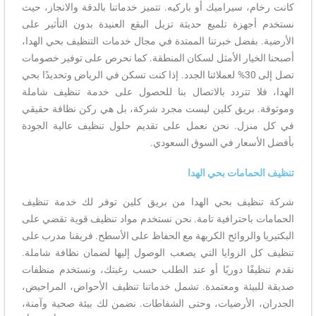
كانت رخام، سيراميك أو باركيه. تتميز خدماتنا بالدقة والانجاز، حيث
نستخدم أجهزة تلميع حديثة تزيل البقع العنيدة بدون التأثير على
الأرضية. بفضل خبرتنا الممتدة في مجال خدمات التنظيف بحي الهدا،
أصبحنا الخيار الأمثل لسكان المنطقة. كما نحرص على توفير خصومات
تصل إلى 30% لعملائنا الجدد. إذا كنت تسكن في الرياض وتحديدًا بحي
الهدا، فلا تتردد بالاتصال بنا للحصول على خدمة تنظيف شاملة
وموثوقة. بريق كلين ليست مجرد شركة، بل هي ركن نظافة حقيقي
في كل منزل. نحن نعمل على تقديم حلول تنظيف عالية الجودة
بأفضل الأسعار في السوق السعودي.
تنظيف الحمامات بحي الهدا
شركة تنظيف بحي الهدا من بريق كلين توفر لك خدمة تنظيف
الحمامات باحترافية تامة. نحن نستخدم مواد تنظيف قوية تقضي على
البكتيريا والروائح الكريهة مع الحفاظ على الأسطح. فريقنا مدرب على
تنظيف كل الزوايا التي يصعب الوصول إليها لضمان نظافة شاملة.
نقدم تنظيفًا دوريًا أو عند الطلب حسب رغبتك، ونستخدم منظفات
صديقة للبيئة ومعتمدة. تشمل خدماتنا تنظيف الأحواض، المراحيض،
الجدران، الأرضيات، وحتى الشفاطات. نضمن لك بيئة صحية وآمنة،