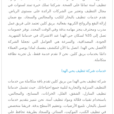
تنظيف آمنة تمامًا على الصحة. شركتنا تملك خبرة تمتد لسنوات في
مجال التنظيف وتعتبر من الشركات الرائدة على مستوى الرياض.
نقدم خدمات تنظيف بالبخار للكنب والمجالس والسجاد، مع ضمان
إزالة البقع والروائح الكريهة بفعالية. بريق كلين تعتمد على فريق عمل
مدرب ومحترف ينجز مهامه بدقة وفي الوقت المحدد. نوفر خصومات
تصل إلى 35% لسكان حي الهدا عند الاشتراك في خدماتنا الشهرية.
الجودة، المصداقية، والسرعة هي العوامل التي تجعلنا الشركة
الأفضل بحي الهدا. اتصل بنا الآن لتكتشف بنفسك لماذا يوصي العملاء
دائمًا بخدمات بريق كلين. نحن لا نقدم خدمة فقط، بل تجربة نظافة
متكاملة.
خدمات شركة تنظيف بحي الهدا
شركة تنظيف بحي الهدا من بريق كلين تقدم باقة متكاملة من خدمات
التنظيف المنزلية والتجارية لتلبية جميع احتياجاتك. حيث تشمل خدماتنا
تنظيف المنازل، الشقق، الفلل، الخزانات، المسابح، والمجالس،
باستخدام تقنيات فعّالة ومواد تنظيف آمنة. نحن نتميز بتقديم خدمات
غسيل بالبخار، تلميع الأرضيات، وتعقيم الأسطح بدقة. فريقنا متخصص
في تنظيف الكنب، الموكيت، الستائر، والسجاد بطريقة تحافظ على