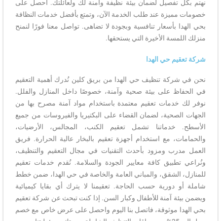
نهتم بكل تفصيل لضمان بيئة نظيفة وآمنة لك ولعائلتك. احصل على
خصومات مميزة عند طلب الخدمة الآن، وتمتع بأفضل خدمات النظافة
بحي الهدا بأسعار تنافسية وبجودة لا تضاهى. تواصل معنا فورًا لنمنح
منزلك اللمسة الأخيرة التي يستحقها.
شركة تعقيم حي الهدا
نحن في شركة تنظيف حي الهدا من بريق كلين نُدرك أهمية التعقيم
في الحفاظ على بيئة صحية وآمنة، خصوصًا داخل المنازل والفلل.
نوفر لك خدمات تعقيم معتمدة باستخدام مواد آمنة مصرح بها من
الجهات الصحية، لضمان القضاء على البكتيريا والفيروسات من جميع
الأسطح. خدماتنا تشمل تعقيم الكنب، المجالس، الأرضيات،
والحمامات، مع استخدام أجهزة تعقيم بالبخار عالية الحرارة. فريق
العمل مدرب ومزود بأحدث التقنيات في مجال التعقيم والتنظيف،
ونُراعي تطبيق كافة معايير الجودة والسلامة. نُقدم خدمات تعقيم
للمنازل، الشقق، والمباني العامة والخاصة في حي الهدا، ضمن خطط
شاملة أو دورية حسب الحاجة. تعقيمنا لا يترك أي بقايا كيميائية
ويضمن بيئة آمنة للأطفال وكبار السن. إذا كنت تبحث عن شركة تعقيم
بحي الهدا موثوقة، فاتصل بنا اليوم واحصل على عرض خاص مع خصم