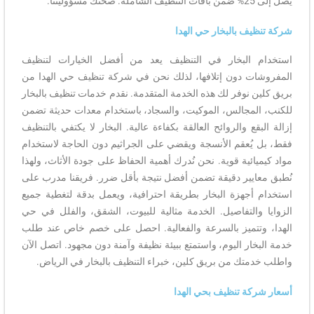
يصل إلى 25% ضمن باقات التنظيف الشاملة. صحتك مسؤوليتنا.
شركة تنظيف بالبخار حي الهدا
استخدام البخار في التنظيف يعد من أفضل الخيارات لتنظيف
المفروشات دون إتلافها، لذلك نحن في شركة تنظيف حي الهدا من
بريق كلين نوفر لك هذه الخدمة المتقدمة. نقدم خدمات تنظيف بالبخار
للكنب، المجالس، الموكيت، والسجاد، باستخدام معدات حديثة تضمن
إزالة البقع والروائح العالقة بكفاءة عالية. البخار لا يكتفي بالتنظيف
فقط، بل يُعقم الأنسجة ويقضي على الجراثيم دون الحاجة لاستخدام
مواد كيميائية قوية. نحن نُدرك أهمية الحفاظ على جودة الأثاث، ولهذا
نُطبق معايير دقيقة تضمن أفضل نتيجة بأقل ضرر. فريقنا مدرب على
استخدام أجهزة البخار بطريقة احترافية، ويعمل بدقة لتغطية جميع
الزوايا والتفاصيل. الخدمة مثالية للبيوت، الشقق، والفلل في حي
الهدا، وتتميز بالسرعة والفعالية. احصل على خصم خاص عند طلب
خدمة البخار اليوم، واستمتع ببيئة نظيفة وآمنة دون مجهود. اتصل الآن
واطلب خدمتك من بريق كلين، خبراء التنظيف بالبخار في الرياض.
أسعار شركة تنظيف بحي الهدا