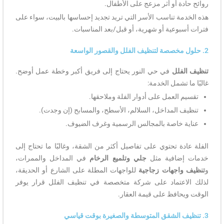
روائح حادة أو أثر مزعج على الأطفال.
هذه الخدمة تناسب الأسر التي تريد تجديد إحساسها بالبيت، سواء على
فترات أسبوعية أو شهرية، أو قبل/بعد المناسبات.
2. حلول مخصصة لتنظيف الفلل والقصور الواسعة
تنظيف الفلل
في حي النور يحتاج إلى فريق أكبر وخطة عمل أوضح.
غالبًا ما تشمل الخدمة:
تقسيم العمل على أدوار الفلة وملاحقها.
تنظيف المداخل، السلالم، الأسطح، والمسابح (إن وجدت).
عناية خاصة بالمجالس الرسمية وغرف الضيوف.
الفلة عادة تحتوي على تفاصيل أكثر من الشقة، وغالبًا ما تحتاج إلى
خدمات إضافية مثل
جلي وتلميع الرخام
في المداخل والممرات،
و
تنظيف واجهات زجاجية
للواجهات المطلة على الشارع أو الحديقة،
لذلك الاعتماد على شركة متخصصة في تنظيف الفلل قرار يوفر
الوقت ويحافظ على قيمة العقار.
3. تنظيف الشقق المتوسطة والصغيرة بوقت قياسي