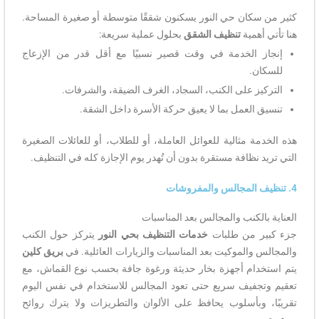
كثير من سكان حي النور يسكنون شققًا متوسطة أو صغيرة المساحة.
هنا تأتي أهمية
تنظيف الشقق
بحلول عملية سريعة:
إنجاز الخدمة في وقت قصير نسبيًا مع أقل قدر من الإزعاج
للسكان.
التركيز على الكنب، السجاد، الغرف الضيقة، والشرفات.
تنسيق العمل بما لا يعيق حركة الأسرة داخل الشقة.
هذه الخدمة مثالية للعوائل العاملة، أو للطلاب، أو للعائلات الصغيرة
التي تريد نظافة مستقرة بدون أن تُهدر يوم الإجازة كله في التنظيف.
4. تنظيف المجالس والمفروشات
العناية بالكنب والمجالس بعد المناسبات
جزء كبير من طلبات
خدمات التنظيف بحي النور
يتركز حول الكنب
والمجالس والموكيت بعد المناسبات والزيارات العائلية. في
بريق كلين
يتم استخدام أجهزة بخار حديثة ورغوة جافة بحسب نوع القماش، مع
تعقيم وتجفيف سريع حتى تعود المجالس للاستخدام في نفس اليوم
تقريبًا، وبأسلوب يحافظ على الألوان والتطريزات ولا يترك روائح