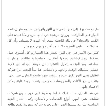
هل رجعت يومًا إلى منزلك في
حي النور بالرياض
بعد يوم طويل، لتجد
الغبار على الطاولات، وروائح مزعجة في المجالس، وبقعًا عنيدة على
الكنب والسجاد؟ في تلك اللحظة تشعر أن البيت لا يشبهك، وأن كل
محاولات التنظيف السريعة لا تصمد أكثر من يوم أو يومين.
كثير من الأسر في حي النور تعيش هذا السيناريو كل أسبوع: عمل
وضغط ومسؤوليات، ومعها أطفال، ومناسبات عائلية، وزيارات
مفاجئة. ومع الوقت، يتحول التنظيف من مهمة بسيطة إلى عبء
حقيقي يستهلك الوقت والجهد والأعصاب. هنا يبدأ البحث عن
شركة
تنظيف بحي النور
تكون جديرة بالثقة، تفهم طبيعة المنازل في الحي،
وتتعامل مع الأثاث والمفروشات بحرص، وتقدم جودة ثابتة يمكن
الاعتماد عليها.
في هذا الدليل، سنساعدك خطوة بخطوة على فهم سوق
شركات
تنظيف بحي النور
، أنواع الخدمات والأسعار، وكيف تختار الجهة
المناسبة لك، مع تسليط الضوء على تجربة شركة سعودية تقدم
نظافة