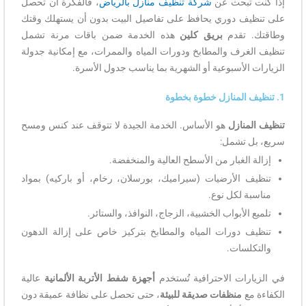
إذا كنت تبحث عن
شركة تنظيف منازل بالرياض
، فالفكرة أن تحصل
على تنظيف دوري يحافظ على تفاصيل البيت بدون أن يستهلك وقتك
وطاقتك. تقدم
بريق كلين
هذه الخدمة ضمن باقات مرنة تشمل
تنظيف الغرف والمطابخ ودورات المياه والممرات، مع إمكانية جدولة
الزيارات الأسبوعية أو الشهرية بما يناسب جدول الأسرة.
1. تنظيف المنازل خطوة بخطوة
تنظيف المنازل
هو الأساس. الخدمة الجيدة لا تتوقف عند كنس ومسح
سريع، بل تشمل:
إزالة الغبار من الأسطح العالية والمنخفضة.
تنظيف الأرضيات (سيراميك، بورسلان، رخام، أو باركيه) بمواد
مناسبة لكل نوع.
تلميع الأبواب الخشبية، الزجاج، النوافذ، والستائر.
تنظيف دورات المياه والمطابخ بتركيز خاص على إزالة الدهون
والتكلسات.
في الزيارات الاحترافية تُستخدم
أجهزة شفط الأتربة الألمانية
عالية
الكفاءة مع
منظفات صديقة للبيئة
، حتى تحصل على نظافة عميقة دون