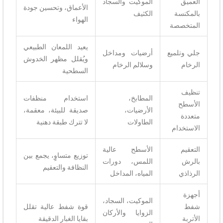
العميق
الموكيت والسجاد
الأعماق، وتحسين جودة
بالمكنسة
الكثيف
الهواء
المتخصصة
يعيد اللمعان الطبيعي
جلي وتلميع
أرضيات ومداخل
ويُقلل مظهر الخدوش
الرخام
وسلالم الرخام
السطحية
تنظيف
المطابخ،
استخدام منظفات
الأسطح
الأرضيات،
صديقة للبيئة، معقمة،
متعددة
الطاولات
لا تترك طبقة دهنية
الاستخدام
التعقيم
الأسطح عالية
توزيع متساوٍ، يجمع بين
بالرش
اللمس، دورات
النظافة والتعقيم
الرذاذي
المياه، المداخل
أجهزة
الموكيت، السجاد،
شفط
قوة شفط عالية تقلل
الزوايا والأركان
الأتربة
بقايا الغبار الدقيقة