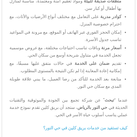
منظفات صديقة للبيئة
ومواد تعقيم آمنة ومعتمدة، مناسبة لمنازل
بها أطفال أو كبار سن.
كوادر مدربة
على التعامل مع مختلف أنواع الأرضيات والأثاث، مع
احترام خصوصية المنزل.
إمكان الحجز الفوري عبر الهاتف أو الموقع، مع مرونة في المواعيد
تناسب جدول الأسرة.
أسعار مرنة
وباقات تناسب احتياجات مختلفة، مع عروض موسمية
تجعل الخدمة في متناول شريحة أوسع من سكان الحي.
تقديم
ضمان على الخدمة
في حالات متفق عليها مسبقًا، مع
إمكانية إعادة المعاينة إذا لم تكن النتيجة بالمستوى المطلوب.
متابعة بعد الخدمة للتأكد من رضا العميل، ما يبني علاقة طويلة
المدى مع سكان حي النور.
عندما “
تبحث
” عن شركة تجمع بين الجودة والموثوقية والتقنيات
الحديثة في
حي النور بالرياض
، ستجد أن بريق كلين تقدم نموذج خدمة
عملي يناسب أسلوب حياة الأسر في الحي.
كيف تستفيد من خدمات بريق كلين في حي النور؟