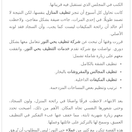
الكنب في المجلس الذي تستقبل فيه قريباتها.
كانت تحاول كل أسبوع أن تنجز
تنظيف المنازل
بنفسها، لكن النتيجة لا
تصمد طويلًا. في إحدى المرات، جاءت ضيفة بشكل مفاجئ، ولاحظت
أم خالد أن رائحة المكيفات ليست كما يجب، وأن السجاد فقد لونه
الأصلي.
قررت وقتها أن تبحث عن
شركة تنظيف بحي النور
تتعامل معها بشكل
دوري. تواصلت مع شركة تقدم
خدمات التنظيف بحي النور
، واتفقت
معهم على زيارة شاملة تشمل:
تنظيف الشقة بالكامل.
تنظيف المجالس والمفروشات
بالبخار.
تنظيف المكيفات
الداخلية.
ترتيب وتنظيم بعض المساحات المزدحمة.
بعد الانتهاء، لاحظت فرقًا واضحًا في رائحة المنزل، ولون السجاد،
وحتى شعورها النفسي تجاه المكان. الأهم من ذلك، أصبحت تحدد
معهم زيارة شهرية ثابتة، مما خفف عنها عبء التفكير في التنظيف
العميق، وسمح لها بالتركيز على عائلتها وعملها.
هذه القصة تتكرر مع كثير من
عملاء
حي النور؛ ليس المطلوب أن تُرهق