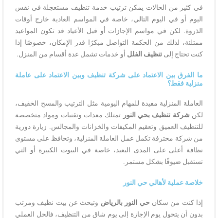
في كثير من الحالات يمكن ترتيب خدمة تنظيف مستعجلة في نفس
اليوم أو في اليوم التالي، خاصة في المواسم العادية خارج أوقات
الذروة. لكن في مواسم الإجازات أو قبل الأعياد قد تكون المواعيد
ممتلئة، لذلك من الحكمة التواصل مبكرًا قدر الإمكان، خصوصًا إذا
كنت تحتاج إلى
تنظيف الفلل
أو خدمات تشمل عدة أقسام من المنزل.
ما الفرق بين الاعتماد على شركة تنظيف وبين الاعتماد على عاملة
منزلية فقط؟
العاملة المنزلية مفيدة للمهام اليومية مثل الترتيب والمسح الخفيف،
لكن
شركة تنظيف بحي النور
تمتلك معدات وتقنيات ومواد متخصصة
للتنظيف العميق وتعقيم المكيفات والخزانات والمجالس. زيارة دورية
من شركة محترفة تكمل عمل العاملة المنزلية، وتحافظ على مستوى
نظافة أعلى على المدى البعيد، خاصة في البيوت الكبيرة أو التي
تستقبل ضيوفًا بشكل مستمر.
خلاصة عملية لأهالي حي النور
إذا كنت من سكان
حي النور بالرياض
وتبحث عن بيت نظيف ومرتب
بدون أن يتحول يوم الإجازة إلى يوم شاق من التنظيف، فالحل العملي