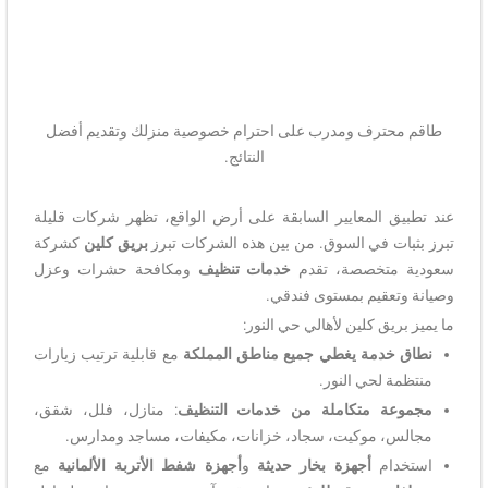
طاقم محترف ومدرب على احترام خصوصية منزلك وتقديم أفضل
النتائج.
عند تطبيق المعايير السابقة على أرض الواقع، تظهر شركات قليلة
تبرز بثبات في السوق. من بين هذه الشركات تبرز
بريق كلين
كشركة
سعودية متخصصة، تقدم
خدمات تنظيف
ومكافحة حشرات وعزل
وصيانة وتعقيم بمستوى فندقي.
ما يميز بريق كلين لأهالي حي النور:
نطاق خدمة يغطي جميع مناطق المملكة
مع قابلية ترتيب زيارات
منتظمة لحي النور.
مجموعة متكاملة من خدمات التنظيف
: منازل، فلل، شقق،
مجالس، موكيت، سجاد، خزانات، مكيفات، مساجد ومدارس.
استخدام
أجهزة بخار حديثة
و
أجهزة شفط الأتربة الألمانية
مع