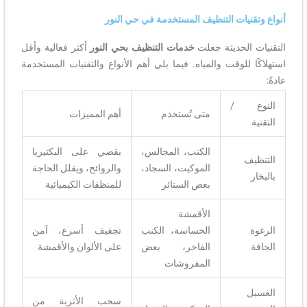
أنواع وتقنيات التنظيف المستخدمة في حي النور
التقنيات الحديثة جعلت
خدمات التنظيف بحي النور
أكثر فعالية وأقل
استهلاكًا للوقت والمياه. فيما يلي أهم الأنواع والتقنيات المستخدمة
عادةً:
النوع /
متى تُستخدم
أهم المميزات
التقنية
الكنب، المجالس،
يقضي على البكتيريا
التنظيف
الموكيت، السجاد،
والروائح، ويقلل الحاجة
بالبخار
بعض الستائر
للمنظفات الكيميائية
الأقمشة
الرغوة
الحساسة، الكنب
تجفيف أسرع، آمن
الجافة
الفاخر، بعض
على الألوان والأقمشة
المفروشات
الغسيل
سحب الأتربة من