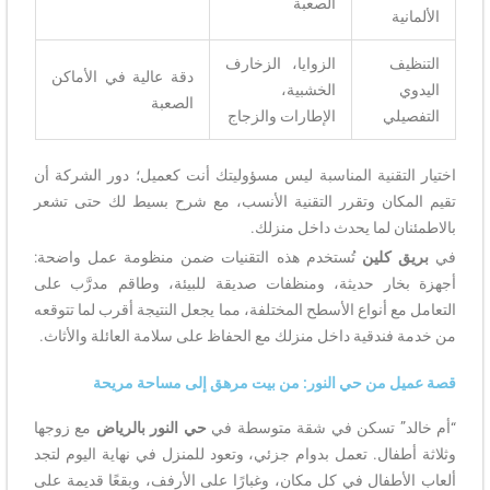
الصعبة
الألمانية
التنظيف
الزوايا، الزخارف
دقة عالية في الأماكن
اليدوي
الخشبية،
الصعبة
التفصيلي
الإطارات والزجاج
اختيار التقنية المناسبة ليس مسؤوليتك أنت كعميل؛ دور الشركة أن
تقيم المكان وتقرر التقنية الأنسب، مع شرح بسيط لك حتى تشعر
بالاطمئنان لما يحدث داخل منزلك.
في
بريق كلين
تُستخدم هذه التقنيات ضمن منظومة عمل واضحة:
أجهزة بخار حديثة، ومنظفات صديقة للبيئة، وطاقم مدرَّب على
التعامل مع أنواع الأسطح المختلفة، مما يجعل النتيجة أقرب لما تتوقعه
من خدمة فندقية داخل منزلك مع الحفاظ على سلامة العائلة والأثاث.
قصة عميل من حي النور: من بيت مرهق إلى مساحة مريحة
“أم خالد” تسكن في شقة متوسطة في
حي النور بالرياض
مع زوجها
وثلاثة أطفال. تعمل بدوام جزئي، وتعود للمنزل في نهاية اليوم لتجد
ألعاب الأطفال في كل مكان، وغبارًا على الأرفف، وبقعًا قديمة على