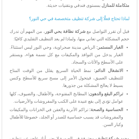
متكاملة للمنازل
بمستوى فندقي وبتقنيات حديثة.
لماذا تحتاج فعلًا إلى شركة تنظيف متخصصة في حي النور؟
قبل أن تقرر التواصل مع
شركة نظافة بحي النور
، من المهم أن تدرك
حجم المشكلة التي تعاني منها، ولماذا لم يعد التنظيف التقليدي كافيًا:
الغبار المستمر:
الرياض مدينة صحراوية، وحي النور ليس استثناءً.
الغبار يدخل من النوافذ والمكيفات مع كل نسمة هواء، ويستقر
على الأسطح والأثاث والسجاد.
الانشغال الدائم:
نمط الحياة السريع يقلل من الوقت المتاح
للتنظيف العميق، فيتحول الأمر إلى مسح سريع للأسطح وكنس
بسيط لا يعالج المشكلة من جذورها.
تراكم البقع والدهون:
المطابخ المفتوحة، والأطفال، والضيوف، كلها
عوامل تؤدي إلى بقع عنيدة على الكنب والمفروشات والأرضيات.
الحساسية والصحة:
تراكم الأتربة والعفن في الخزانات والمكيفات
والمفروشات قد يسبب حساسية للصدر أو الجلد، خصوصًا للأطفال
وكبار السن.
وجود
شركة تنظيف
محترفة في الصورة لا يعني أنك عاجز عن تنظيف