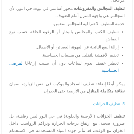
مزعجة.
تنظيف المجالس والمفروشات
محور أساسي في بيوت حي النور، لأن
المجالس هي واجهة المنزل أمام الضيوف.
خدمة التنظيف الاحترافية للمجالس تتضمن:
تنظيف الكنب والمجالس بالبخار أو الرغوة الجافة حسب نوع
القماش.
إزالة البقع الناتجة عن القهوة، العصائر، أو الأطفال.
تعقيم الأقمشة للتقليل من مسببات الحساسية.
تعطير خفيف يدوم لساعات دون أن يسبب إزعاجًا
لمرضى
الحساسية
.
يمكن أيضًا إضافة تنظيف السجاد والموكيت في نفس الزيارة، لضمان
نظافة متكاملة للمنازل
من الأرضية حتى الجدران.
5. تنظيف الخزانات
تنظيف الخزانات
(الأرضية والعلوية) في حي النور ليس رفاهية، بل
ضرورة صحية. مع ارتفاع درجات الحرارة وتراكم الرواسب داخل
الخزان مع الوقت، قد تتأثر جودة المياه المستخدمة في الاستحمام