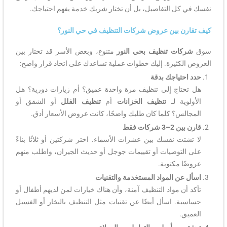
نفسك في كل التفاصيل، بل أن تختار شريك خدمة يفهم احتياجك.
كيف تقارن بين عروض شركات التنظيف في حي النور؟
سوق
شركات تنظيف بحي النور
متنوع، وبعض الأسر قد تحتار بين
العروض الكثيرة. إليك خطوات عملية تساعدك على اتخاذ قرار واضح:
حدد احتياجك بدقة
هل تحتاج إلى تنظيف مرة واحدة عميق؟ أم زيارات دورية؟ هل
الأولوية لـ
تنظيف الخزانات
أم
تنظيف الفلل
أو الشقق أو
المجالس؟ كلما كان طلبك واضحًا، كانت عروض الأسعار أدق.
قارن بين 2–3 شركات فقط
لا تشتت نفسك بين عشرات الأسماء. اختر شركتين أو ثلاثًا بناءً
على التوصيات أو تقييمات جوجل أو حديث الجيران، واطلب منهم
عروضًا مكتوبة.
اسأل عن المواد المستخدمة والتقنيات
تأكد أن مواد التنظيف آمنة، وأن هناك خيارات لمن لديهم أطفال أو
حساسية. اسأل أيضًا عن تقنيات مثل التنظيف بالبخار أو الغسيل
العميق.