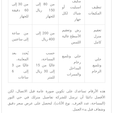
مكيف
من 80 إلى
من 30 إلى
تنظيف
اسبليت أو
150 ريال
60 دقيقة
المكيفات
شباك لكل
للجهاز
للجهاز
جهاز
تعقيم
رش وتعقيم
من 200 إلى
من ساعة
منزل
الأسطح عالية
400 ريال
إلى ساعتين
كامل
اللمس
حسب
يُحدد بعد
جلي وتلميع
جلي
المساحة،
المعاينة،
رخام
وتلميع
غالبًا من 15
غالبًا من 3
المداخل
الرخام
إلى 30 ريال
إلى 6
والممرات
للمتر
ساعات
هذه الأرقام تساعدك على تكوين صورة عامة قبل الاتصال، لكن
الأفضل دائمًا أن ترسل للشركة تفاصيل منزلك في حي النور
(المساحة، عدد الغرف، نوع الأثاث)، لتحصل على عرض سعر دقيق
وشفاف قبل بدء العمل.