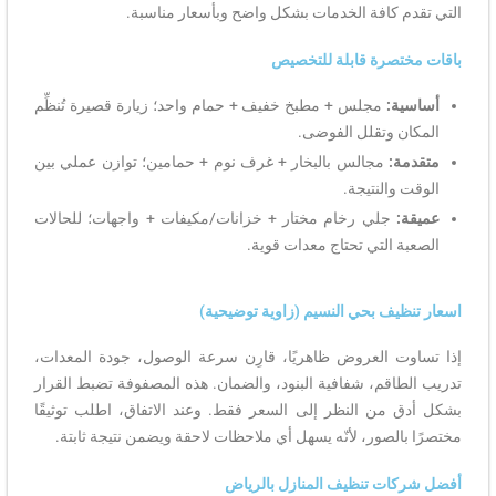
 كافة الخدمات بشكل واضح وبأسعار مناسبة.
صرة قابلة للتخصيص
ة:
مجلس + مطبخ خفيف + حمام واحد؛ زيارة قصيرة تُنظِّم
 وتقلل الفوضى.
:
مجالس بالبخار + غرف نوم + حمامين؛ توازن عملي بين
والنتيجة.
جلي رخام مختار + خزانات/مكيفات + واجهات؛ للحالات
 التي تحتاج معدات قوية.
يف بحي النسيم (زاوية توضيحية)
ت العروض ظاهريًا، قارِن سرعة الوصول، جودة المعدات،
اقم، شفافية البنود، والضمان. هذه المصفوفة تضبط القرار
من النظر إلى السعر فقط. وعند الاتفاق، اطلب توثيقًا
الصور، لأنّه يسهل أي ملاحظات لاحقة ويضمن نتيجة ثابتة.
ات تنظيف المنازل بالرياض