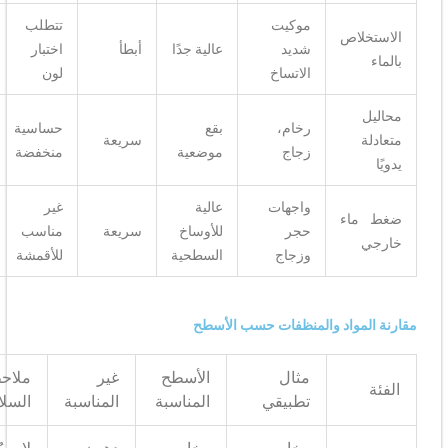
موكيت
تتطلب
لاص
للحالات
شديد
عالية جدًا
أبطأ
اختبار
الصعبة
الاتساخ
لون
رخام،
بقع
حساسية
للأثاث
سريعة
زجاج
موضعية
منخفضة
الفاخر
واجهات
عالية
غير
اء
خارجي
حجر
للأوساخ
سريعة
مناسب
فقط
وزجاج
السطحية
للأقمشة
مواد والمنظفات حسب الأسطح
مثال
الأسطح
غير
ملاحظات
تطبيقي
المناسبة
المناسبة
السلامة