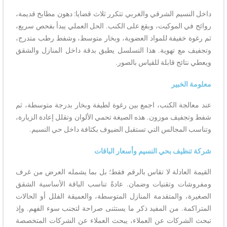
يم الشرقي والغربي تتكرر ثلاث قضايا: دهون مطابخ قديمة،
الموكيت، وبقع على الكنب. الحل العملي يبدأ بفحص سريع،
خفيفة للمواد العضوية، وبخار متوسط، وشفط رطب متدرج،
ع تهوية. هذا التسلسل يطبق بدقة داخل المنازل والشقق
ئج قابلة للقياس بالصور.
خبير
ة الكنب، اجمع بين رغوة لطيفة وبخار بدرجة متوسطة، ثم
ف موزون. هذه الصيغة تحمي الألوان وتقلل إعادة الزيارة،
مجالس التي تستقبل الضيوف بكثافة داخل حي النسيم.
ف بحي النسيم وأسعار الباقات
عادلة لا تقاس بالرقم فقط؛ بل بما يشمله العرض من غرف
 وتقنيات وضمان. عادةً تناسب الباقة الأساسية الشقق
والمتقدمة المنازل المتوسطة، والعميقة الفلل أو الحالات
. من المفيد ذكر ما يستثنى صراحة لتجنب سوء الفهم. وإذ
ركات عن العملاء، يبحث العملاء عن الشركات المتخصصة