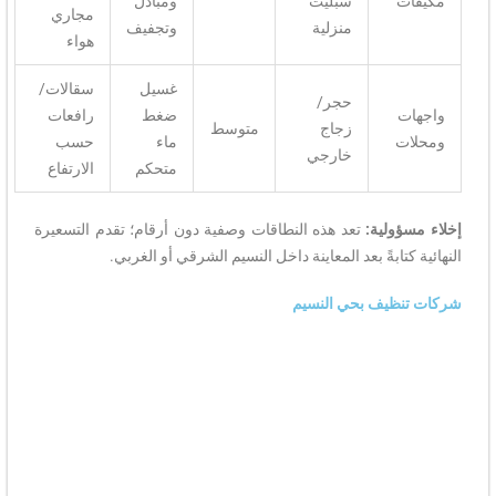
سبليت
ومبادل
مجاري
منزلية
وتجفيف
هواء
غسيل
سقالات/
حجر/
ضغط
رافعات
زجاج
متوسط
ماء
حسب
خارجي
متحكم
الارتفاع
ولية:
تعد هذه النطاقات وصفية دون أرقام؛ تقدم التسعيرة
تابةً بعد المعاينة داخل النسيم الشرقي أو الغربي.
ظيف بحي النسيم