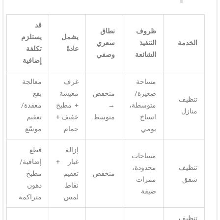
قد
ظروف
نطاق
يشمل
يستلزم
التنفيذ
سعري
عادةً
تكلفة
الشائعة
وصفي
إضافية
مساحة
غرف
معالجة
صغيرة/
منخفض
معيشة
بقع
متوسطة،
→
+ مطبخ
معقدة/
اتساخ
متوسط
خفيف +
تعقيم
يومي
حمام
موسّع
إزالة
قطع
مساحات
غبار +
إضافية/
محدودة،
منخفض
تعقيم
مطبخ
ممرات
نقاط
دهون
ضيقة
لمس
متراكمة