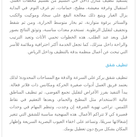
نظيف منازل داخل حي النسيم من تقسيم محطات العمل:
غرفة معيشة، مطبخ، حمامات، ثم غرف النوم. في البداية
بار ويتبع ذلك معالجة البقع على سجاد وموكيت والكنب
 برغوة متوازنة، ثم بخار متوسط الحرارة، ومن ثم شفط
قليل الرطوبة. تستخدم معدات مناسبة، وتوثق النتائج بصور
 عند الطلب. هذه الخطوات تحمي الأثاث وتعيد الترتيب
اخل منزلك، كما تجعل الخدمة أكثر احترافية وملائمة للأسر
 عن أعمال منظمة بدقة بالتنظيف وداخل الرياض.
قق
 يركز على السرعة والدقة مع المساحات المحدودة؛ لذلك
ق العمل أدوات صغيرة الحركة ومكانس ذات فلاتر فعالة.
فيذ بفرز الأغراض لتقليل تجمع الفوضى، ثم تنظيف المناطق
استخدام مثل المطبخ والحمام، وبعدها التعقيم في نقاط
راعى تهوية الشرفة إن وجدت، وتنظم المهام في وحدات
لا تتراكم الأعمال. هذه المنهجية مناسبة للشقق التي تتغير
 سريعًا، وتساعد على اخفاء العيوب البصرية السريعة وإظهار
شكل مريح دون تعطيل يومك.