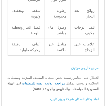
ح بعد
رطوبة
شفط وتجفيف
محبوسة
وتهوية
لوحات
وصول ماء
فصل التيار وتغطية
مباشر
اللوحة
ت على
مناديل غير
ألياف دقيقة
ملائمة
وحركة طولية
جي موثوق
لى معايير رسمية تخص منتجات التنظيف المنزلية ومتطلبات
والوسم، يمكنك
مراجعة اللائحة الفنية للمنظفات
لدى
الهيئة
لمواصفات والمقاييس والجودة (SASO)
ار السكان شركة بريق كلين؟