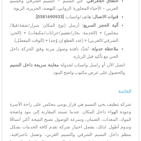
نطاق الجغرافي:
حي النسيم – النسيم الشرقي والنسيم
ربي – الأحياء المجاورة: الروابي، النهضة، الجزيرة، الربوة.
ات الاتصال:
هاتف/واتساب:
[0581690933].
ية الحجز السريع:
أرسل (نوع المكان: منزل/شقة/فيلا/
لس) + (الخدمة: بخار/تعقيم/خزانات/مكيفات) + (الحي:
رقي/الغربي) + (عدد القطع إن وُجد) + (الوقت المفضّل).
احظة جدولة:
تُحدَّد نافذة وصول مرنة وفق الحركة داخل
ي مع تأكيد قبل الزيارة.
الآن أو راسل واتساب لجدولة
معاينة سريعة داخل النسيم
ول على عرض مكتوب واضح البنود.
يف بحي النسيم هي قرار يومي ينعكس على راحة الأسرة
واء داخل المكان. عندما تستند المقارنة إلى بنود واضحة
لمعدات، الضمان، وسرعة الوصول تصبح النتيجة أكثر اتساقًا
ول. لذلك، يفضل اختيار شركة تقدم كافة الخدمات بشكل
ل النسيم الشرقي والنسيم الغربي، وتعمل باحترافية،