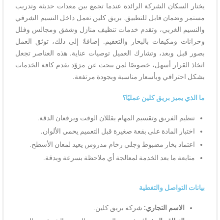
كان الشركة الرائدة عندما تجمع بين معدات حديثة وتدريب
ان قابل للتطبيق. بريق كلين تعمل داخل النسيم الشرقي
الغربي، وتقدم خدمات تنظيف منازل وشقق ومجالس وفلل
مكيفات بالبخار والتعقيم. إضافةً إلى ذلك، توثق العمل
وبعد، وتشارك العميل توصيات عناية. هذه العناصر تجعل
رار أسهل، خصوصًا لمن يبحث عن مزوّد يقدم كافة الخدمات
افي وبأسعار مناسبة وبجودة مرتفعة.
يز بريق كلين عمليًا؟
الفريق وتقسيم المهام يقللان الوقت ويرفعان الدقة.
 المادة على بقعة صغيرة قبل التعميم يحمي الألوان.
 بخار مضبوط وجلي رخام مدروس يعيد لمعان الأسطح.
 ما بعد الخدمة لمعالجة أي ملاحظة بسرعة وبدقة.
واصل والتغطية
سم التجاري:
شركة بريق كلين.