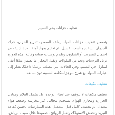
تنظيف خزانات بحي النسيم
ظيف خزانات المياه إيقاف المصدر، تفريغ الخزان، فرك
إسفنج مناسب، غسيل، ثم تعقيم بمواد آمنة. بعد ذلك يفحص
تسريب أو الشقوق، وتقدم توصيات صيانة وقائية. هذه الدورة
سبات وتحد من الملوثات وتقلل التعكر، ما يضمن مياهًا أنقى
النسيم. وفي الحالات التي تتطلب ترميمًا داخليًا، يشار إلى
مواد مع شرح موجز للتكلفة النسبية دون مبالغة.
يفات
فات لا يتوقف عند غطاء الوحدة، بل يشمل الفلاتر ومبادل
ومجاري الهواء. تستخدم محاليل غير مخرشة وضغط هواء
م تجفيف كامل قبل التشغيل. هذه الممارسات تحسن كفاءة
تخفض الاستهلاك وتقلل الروائح، خصوصًا خلال صيف الرياض.