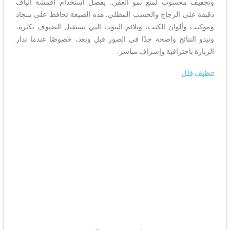
حسوب لمنع نمو العفن. يفضل استخدام أقمشة ألياف
ى الزجاج والخشب المطلي. هذه الصيغة تحافظ على سجاد
لوان الكنب، وتلائم البيوت التي تستقبل الضيوف بكثرة،
تائج واضحة جدًا في الصور قبل وبعد، خصوصًا عندما تدار
احترافية وإشراف مباشر.
ل