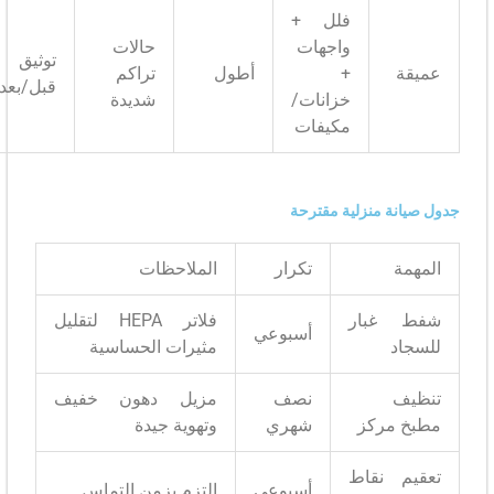
فلل +
واجهات
حالات
توثيق
+
أطول
تراكم
قبل/بعد
خزانات/
شديدة
مكيفات
ة منزلية مقترحة
تكرار
الملاحظات
غبار
فلاتر HEPA لتقليل
أسبوعي
د
مثيرات الحساسية
نصف
مزيل دهون خفيف
مركز
شهري
وتهوية جيدة
 نقاط
أسبوعي
التزم بزمن التماس