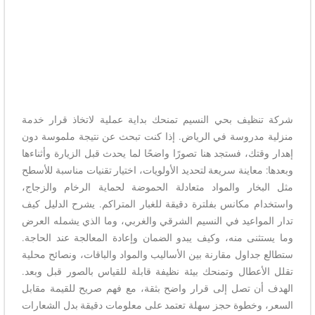
يف بحي النسيم تمنحك بداية عملية لاتخاذ قرار خدمة
دروسة في الرياض. إذا كنت تبحث عن نتيجة ملموسة دون
ك، فستجد هنا تصورًا واضحًا لما يحدث قبل الزيارة وأثناءها
اينة سريعة لتحديد الأولويات، اختيار تقنيات مناسبة للأسطح
ار والمواد متعادلة الحموضة لحماية الرخام والزجاج،
مكانس بفلترة دقيقة للغبار المتراكم. يشرح الدليل كيف
اعيد في النسيم الشرقي والغربي، وما الذي يشمله العرض
ى منه، وكيف يبدو الضمان وإعادة المعالجة عند الحاجة.
اول مقارنة بين الأساليب والمواد والباقات، ونصائح محلية
طال وتمنحك بيئة نظيفة قابلة للقياس بالصور قبل وبعد.
 تصل إلى قرار واضح بثقة، مع فهم صريح للقيمة مقابل
خطوة حجز سهلة تعتمد على معلومات دقيقة بدل الشعارات