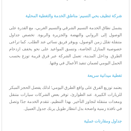
ف بحي النسيم: مناطق الخدمة والتغطية المحلية
 الخدمة النسيم الشرقي والنسيم الغربي، مع القدرة على
لى الروابي والنهضة والجزيرة والربوة. تخصص جداول
لل زمن الوصول، ويوفر فريق نسائي عند الطلب. كما تراعى
لمنازل الخاصة، وتنسق المواعيد على نحو يخفف ازدحام
داخل المدينة، تعمل الشركة عبر فرق قريبة توزع بحسب
ومي لضمان تنفيذ الأعمال في وقتها.
انية سريعة
يع الفرق على واقع الطرق اليومي؛ لذلك يفضل الحجز المبكر
الكبيرة. عند الطوارئ، توفر بعض الشركات سيارات متنقل
قلة لتجاوز التأخير. بهذا التنظيم، تتقدم الخدمة جدًا وتصل
زمنية واضحة بدل انتظار طويل يربك جدول العميل.
ارنات عملية