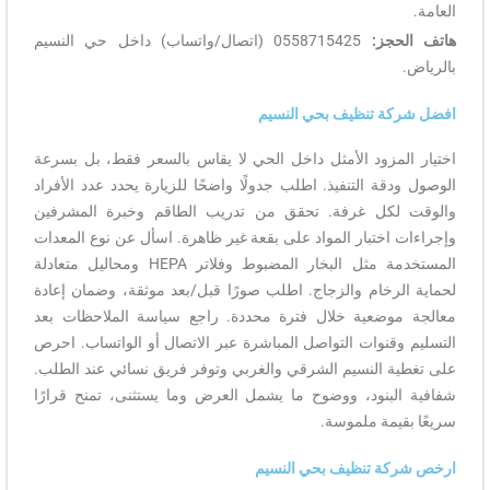
جز:
0558715425 (اتصال/واتساب) داخل حي النسيم
ة تنظيف بحي النسيم
مزود الأمثل داخل الحي لا يقاس بالسعر فقط، بل بسرعة
قة التنفيذ. اطلب جدولًا واضحًا للزيارة يحدد عدد الأفراد
كل غرفة. تحقق من تدريب الطاقم وخبرة المشرفين
اختبار المواد على بقعة غير ظاهرة. اسأل عن نوع المعدات
المستخدمة مثل البخار المضبوط وفلاتر HEPA ومحاليل متعادلة
رخام والزجاج. اطلب صورًا قبل/بعد موثقة، وضمان إعادة
وضعية خلال فترة محددة. راجع سياسة الملاحظات بعد
قنوات التواصل المباشرة عبر الاتصال أو الواتساب. احرص
 النسيم الشرقي والغربي وتوفر فريق نسائي عند الطلب.
لبنود، ووضوح ما يشمل العرض وما يستثنى، تمنح قرارًا
يمة ملموسة.
ة تنظيف بحي النسيم