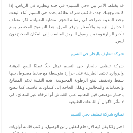
الأمر بين «حي النسيم» في جدة ونظيره في الرياض. إذا
ك جدة، فاكتب شركة نظافة بجدة حي النسيم أثناء البحث
ينة صراحة في رسالة الحجز. تتشابه التقنيات، لكن تختلف
لزمنية والأسعار وتوفر الفرق. هذا التوضيح المختصر يمنع
يارة ويضمن وصول الفريق المناسب إلى المكان الصحيح دون
ف بالبخار حي النسيم
ف بالبخار حي النسيم تمثل حلًا عمليًا للبقع الدهنية
 تعتمد الطريقة على حرارة متوسطة مع ضغط مضبوط، يليها
ف لمنع الرطوبة المحبوسة. هذه التقنية تلائم المطابخ
 والمجالس، وتقلل الحاجة إلى كيماويات قاسية. كما ينصح
وضعي قبل التعميم على القماش أو الرخام غير المعالج، كي
ألوان أو اللمعات الطبيعية.
كة تنظيف بحي النسيم
 يقل فيه الازدحام لتقليل زمن الوصول، واكتب قائمة أولويات