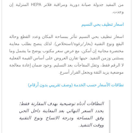
من المفيد جدولة صيانة دورية ومراقبة فلاتر HEPA المنزلية إن
يف بحي النسيم
يف بحي النسيم تتأثر بمساحة المكان وعدد القطع وحالة
ع التقنية (بخار/رغوة/استخلاص). لذلك ينصح بطلب معاينة
جانية إن أمكن، مع عرض سعر مكتوب يوضح ما يشمل وما
من التنفيذ. حينها تقارن العروض على أساس القيمة الفعلية
فقط، وتقل المفاجآت بعد التسليم. وجود ضمان إعادة معالجة
يد الثقة ويجعل القرار أسرع.
أسعار حسب الخدمة (وصف تقريبي بدون أرقام)
النطاقات أدناه توضيحية بهدف المقارنة فقط؛
يحدد السعر النهائي بعد المعاينة داخل الحي
وفق المساحة ودرجة الاتساخ ونوع التقنية
ووقت التنفيذ.