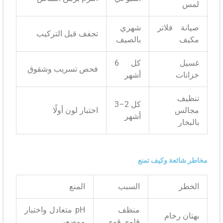
 فلاتر
شهري
تجفف قبل التركيب
بالصيف
كل 6
فحص تسريب وشقوق
ت
أشهر
كل 2–3
س
اختبار لون أولًا
أشهر
ر
ئعة وكيف تمنع
السبب
المنع
منظف
pH متعادل واختبار
رخام
قلوي قوي
موضعي