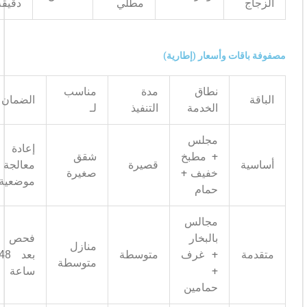
مطلي
دقيقة
قات وأسعار (إطارية)
نطاق
مدة
مناسب
الضمان
الخدمة
التنفيذ
لـ
مجلس
إعادة
+ مطبخ
شقق
ة
قصيرة
معالجة
خفيف +
صغيرة
موضعية
حمام
مجالس
بالبخار
فحص
منازل
ة
+ غرف
متوسطة
بعد 48
متوسطة
+
ساعة
حمامين