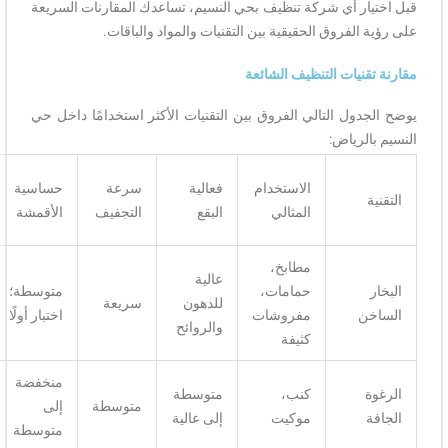
ر أي شركة تنظيف بحي النسيم، تساعدك المقارنات السريعة
لفروق الحقيقية بين التقنيات والمواد والباقات.
نيات التنظيف الشائعة
ول التالي الفروق بين التقنيات الأكثر استخدامًا داخل حي
رياض:
ملاءمة
الاستخدام
فعالية
سرعة
حساسية
منازل
المثالي
البقع
التجفيف
الأقمشة
النسيم
مطابخ،
عالية
ممتازة
حمامات،
متوسطة؛
للدهون
سريعة
للزيارات
مفروشات
اختبار أولًا
والروائح
العميقة
كثيفة
منخفضة
جيدة
كنب،
متوسطة
متوسطة
إلى
للصيانة
موكيت
إلى عالية
متوسطة
الشهرية