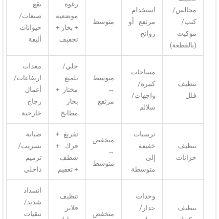
رغوة
بقع
/
استخدام
موضعية
صبغات/
مرتفع أو
متوسط
+ بخار +
حيوانات
روائح
تجفيف
أليفة
ة)
جلي/
معدات
مساحات
متوسط
تلميع
ارتفاعات/
كبيرة/
→
مختار +
أعمال
واجهات/
مرتفع
بخار
زجاج
سلالم
مطابخ
خارجية
ترسبات
تفريغ +
صيانة
منخفض
خفيفة
فرك +
تسريب/
→
إلى
شطف
ترميم
متوسط
متوسطة
+ تعقيم
داخلي
انسداد
وحدات
تنظيف
شديد/
جدار/
فلاتر
منخفض
تنقيات