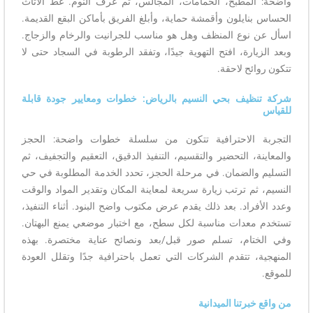
لمطبخ، الحمامات، المجالس، ثم غرف النوم. غط الأثاث
ايلون وأقمشة حماية، وأبلغ الفريق بأماكن البقع القديمة.
نوع المنظف وهل هو مناسب للجرانيت والرخام والزجاج.
ارة، افتح التهوية جيدًا، وتفقد الرطوبة في السجاد حتى لا
ئح لاحقة.
يف بحي النسيم بالرياض: خطوات ومعايير جودة قابلة
الاحترافية تتكون من سلسلة خطوات واضحة: الحجز
، التحضير والتقسيم، التنفيذ الدقيق، التعقيم والتجفيف، ثم
الضمان. في مرحلة الحجز، تحدد الخدمة المطلوبة في حي
م ترتب زيارة سريعة لمعاينة المكان وتقدير المواد والوقت
راد. بعد ذلك يقدم عرض مكتوب واضح البنود. أثناء التنفيذ،
عدات مناسبة لكل سطح، مع اختبار موضعي يمنع البهتان.
ام، تسلم صور قبل/بعد ونصائح عناية مختصرة. بهذه
 تتقدم الشركات التي تعمل باحترافية جدًا وتقلل العودة
رتنا الميدانية