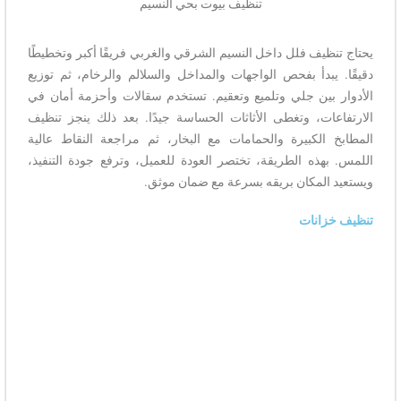
تنظيف بيوت بحي النسيم
يف فلل داخل النسيم الشرقي والغربي فريقًا أكبر وتخطيطًا
بدأ بفحص الواجهات والمداخل والسلالم والرخام، ثم توزيع
ين جلي وتلميع وتعقيم. تستخدم سقالات وأحزمة أمان في
ت، وتغطى الأثاثات الحساسة جيدًا. بعد ذلك ينجز تنظيف
لكبيرة والحمامات مع البخار، ثم مراجعة النقاط عالية
ذه الطريقة، تختصر العودة للعميل، وترفع جودة التنفيذ،
لمكان بريقه بسرعة مع ضمان موثق.
انات