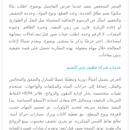
منخفض مفيد عندما تعرض التفاصيل بوضوح. اطلب بيانًا
ضم نطاق الخدمة، وعدد القطع، ونوع المواد، وخدمة التجفيف
 اسأل عن الرسوم الإضافية المحتملة مثل النقل أو الطوارئ
الزيارة. قارن بين زمن التنفيذ، وخبرة الطاقم، وجودة
لا الرقم وحده. اطلب عينات صور قبل/بعد لحالات مشابهة
اختر عرضًا يذكر ما يستثنى بوضوح، ويقدم ضمانًا لإعادة
خلال مهلة معقولة. بهذه المقاربة تحصل على قيمة حقيقية
جآت.
كة تنظيف بحي النسيم
ل أعمالًا دورية وتنظيفًا عميقًا للمنازل والشقق والمجالس
ضافةً إلى خزانات المياه والمكيفات والواجهات. تستخدم
تقنيات متخصصة: بخار لإذابة الدهون والروائح، فلاتر HEPA لالتقاط
الجزيئات الدقيقة، ومحاليل pH متعادل لحماية الأسطح الحساسة. يبدأ
معاينة سريعة لتحديد الأولويات، ثم تقسيم المهام حسب
نوع السطح، مع تغطية الأثاث وترك مسارات حركة آمنة.
ط اللمس المتكررة، ثم يجري تجفيف محسوب يمنع الروائح
 توثق النتيجة بصور قبل/بعد، وتقدم إرشادات قصيرة للعناية