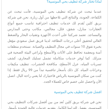
لماذا تختار شركة تنظيف بحي المونسية؟
عندما تبحث عن شركة تنظيف بحي المونسية، فأنت تبحث عن
الكفاءة، الجودة، والنتائج التي تلاحظها من أول زيارة. نحن في شركة
بريق كلين نُقدم لك خدمات تنظيف احترافية تناسب جميع أنواع
العقارات: منازل، شقق، فلل، مجالس، مكاتب وحتى المدارس
والمساجد. تعتمد شركتنا على أحدث الأجهزة وتقنيات البخار والضغط
العالي لتحقيق أعلى درجات النظافة. لدينا فريق عمل سعودي مؤهل
بخبرة تفوق 10 سنوات في مجال التنظيف والصيانة. نستخدم منظفات
آمنة ومعقمة تحافظ على الأثاث والأسطح وتُراعي البيئة الصحية في
منزلك. كما نُوفر خدمات متكاملة تشمل تسليك المجاري، كشف
تسربات المياه، عزل الأسطح، مكافحة الحشرات، تنظيف مكيفات
وخزانات المياه. كل ذلك بأسعار تنافسية تبدأ من 99 ريال فقط. إذا
كنت من سكان المونسية بالرياض فاختيارك لنا يعني راحة البال. اتصل
الآن واحصل على خصم خاص للعملاء الجدد.
افضل شركة تنظيف بحي المونسية
نحن في شركة بريق كلين نُعد من بين أفضل شركات التنظيف بحي
المونسية، بفضل التزامنا الكامل بتقديم خدمات عالية الجودة بأسعار