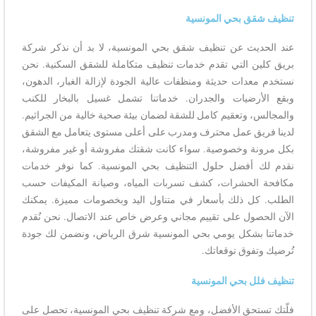
تنظيف شقق بحي المونسية
عند الحديث عن تنظيف شقق بحي المونسية، لا بد أن نذكر شركة
بريق كلين التي تقدم خدمات تنظيف متكاملة للشقق السكنية. نحن
نستخدم معدات حديثة ومنظفات عالية الجودة لإزالة الغبار، الدهون،
وبقع الأرضيات والجدران. خدماتنا تشمل غسيل بالبخار للكنب
والمجالس، وتعقيم كامل للشقة لضمان بيئة صحية خالية من الجراثيم.
لدينا فريق عمل محترف ومدرب على أعلى مستوى يتعامل مع الشقق
بكل مرونة وخصوصية. سواء كانت شقتك مفروشة أو غير مفروشة،
نقدم لك أفضل حلول التنظيف بحي المونسية. كما نوفر خدمات
مكافحة الحشرات، كشف تسربات المياه، وصيانة المكيفات حسب
الطلب. كل ذلك بأسعار في متناول اليد وبخصومات مميزة. يمكنك
الآن الحصول على تقييم مجاني وعرض خاص عند الاتصال. نحن نُقدم
خدماتنا بشكل يومي بحي المونسية شرق الرياض، ونضمن لك جودة
تُرضيك وتفوق توقعاتك.
تنظيف فلل بحي المونسية
فلّتك تستحق الأفضل، ومع شركة تنظيف بحي المونسية، تحصل على