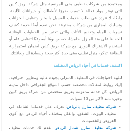
ومعتمدة من شركات تنظيف بحي المونسية مثل شركة بريق كلين
التي توفر مواد فعالة لا تسبب ضررًا لأطفالك أو حيواناتك الأليفة.
رابعًا، لا تتردد في طلب خدمات الغسيل بالبخار وتنظيف الخزانات
وتسليك المجاري من شركات محترفة. نحن نقدم أيضًا خدمة كشف
تسربات المياه وتعقيم الأثاث والتي تعتبر من الخطوات الوقائية
للحفاظ على بيئة المنزل. خامسًا، خصص يومًا أسبوعيًا لتنظيف عام أو
استخدم الاشتراك الدوري مع شركة بريق كلين لضمان استمرارية
النظافة. تذكر، منزل نظيف يعني حياة أكثر صحة وسعادة لك ولعائلتك.
اكتشف خدماتنا في أحياء الرياض المختلفة
لتلبية احتياجاتك في التنظيف المنزلي بجودة عالية ومعايير احترافية،
إليك روابط لمقالات مخصصة حسب الموقع الجغرافي داخل مدينة
الرياض. كل خدمة مدعومة بفريق متخصص من شركة بريق كلين
وخبرة تمتد لأكثر من 10 سنوات:
شركة تنظيف منازل بالرياض
: تعرف على خدماتنا الشاملة في
تنظيف البيوت، الشقق، والفلل بمختلف أحياء الرياض مع أقوى
العروض والخصومات.
شركة تنظيف منازل شمال الرياض
: نقدم لك خدمات تنظيف