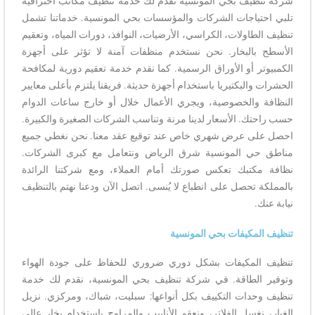
شركة تنظيف بحي المونسية نقدم لك خدمة تنظيف مكاتب احترافية
تلبي احتياجات الشركات والمؤسسات بحي المونسية. خدماتنا تشمل
تنظيف الطاولات، الكراسي، الأرضيات، النوافذ، دورات المياه، وتعقيم
الأسطح بالبخار. نحن نستخدم منظفات آمنة لا تؤثر على أجهزة
الكمبيوتر أو الأوراق الرسمية. كما نقدم خدمة تعقيم دورية لمكافحة
الحشرات والبكتيريا باستخدام أجهزة حديثة. فريقنا يلتزم بأعلى معايير
النظافة والخصوصية، ويجري الأعمال خلال أو خارج ساعات الدوام
حسب راحتك. الأسعار لدينا مرنة وتناسب الشركات الصغيرة والكبيرة.
احصل على عرض شهري خاص عند توقيع عقد معنا. نحن نغطي جميع
مناطق حي المونسية شرق الرياض ونتعامل مع كبرى الشركات.
نظافة مكتبك تعكس صورتك أمام العملاء، ومع شركتنا الرائدة
بالمملكة تحصل على انطباع لا يُنسى. اتصل الآن ودعنا نهتم بالتنظيف
نيابة عنك.
تنظيف المكيفات بحي المونسية
تنظيف المكيفات بشكل دوري ضروري للحفاظ على جودة الهواء
وتوفير الطاقة. في شركة تنظيف بحي المونسية، نقدم لك خدمة
تنظيف وحدات التكييف بكل أنواعها: سبليت، شباك، ومركزي. نزيل
الغبار، نغسل الفلاتر، ونعقم الأنابيب والمراوح باستخدام بخار عالي