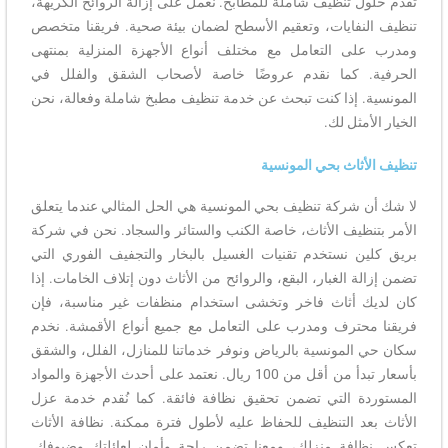
تقدم حلول تنظيف شاملة للمطابخ. نعمل على إزالة الروائح الكريهة،
تنظيف النفايات، وتعقيم الأسطح لضمان بيئة صحية. فريقنا متخصص
ومدرب على التعامل مع مختلف أنواع الأجهزة المنزلية بمنتهى
الحرفية. كما نقدم عروضًا خاصة لأصحاب الشقق والفلل في
المونسية. إذا كنت تبحث عن خدمة تنظيف مطبخ شاملة وفعالة، نحن
الخيار الأمثل لك.
تنظيف الأثاث بحي المونسية
لا شك أن شركة تنظيف بحي المونسية هي الحل المثالي عندما يتعلق
الأمر بتنظيف الأثاث، خاصة الكنب والستائر والسجاد. نحن في شركة
بريق كلين نستخدم تقنيات الغسيل بالبخار والتجفيف الفوري التي
تضمن إزالة الغبار، البقع، والروائح من الأثاث دون إتلاف الخامات. إذا
كان لديك أثاث فاخر وتخشى استخدام منظفات غير مناسبة، فإن
فريقنا محترف ومدرب على التعامل مع جميع أنواع الأقمشة. نخدم
سكان حي المونسية بالرياض ونوفر خدماتنا للمنازل، الفلل، والشقق
بأسعار تبدأ من أقل من 100 ريال. نعتمد على أحدث الأجهزة والمواد
المستوردة التي تضمن تحقيق نظافة فائقة. كما نُقدم خدمة عزل
الأثاث بعد التنظيف للحفاظ عليه لأطول فترة ممكنة. نظافة الأثاث
تعكس نظافة منزلك، ومعنا تضمن راحة وأمان لعائلتك وضيوفك.