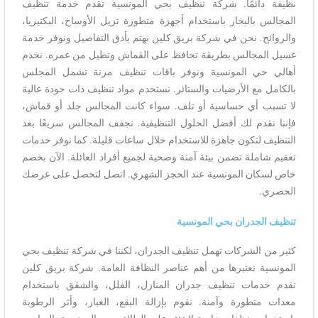
نظيفة دائمًا. شركة تنظيف بحي المونسية تقدم خدمة تنظيف
المجالس بالبخار باستخدام أجهزة متطورة تزيل الأوساخ، البكتيريا،
والروائح. نحن في شركة بريق كلين نهتم بأدق التفاصيل ونوفر خدمة
غسيل المجالس بطريقة تحافظ على القماش وتطيل من عمره. نخدم
أهالي حي المونسية ونوفر باقات تنظيف مرنة تشمل المجلس
بالكامل مع الأرضيات والستائر. نستخدم مواد تنظيف ذات جودة عالية
لا تسبب أي حساسية أو تلف. سواء كانت المجالس جلد أو قماش،
فإننا نقدم لك أفضل الحلول التنظيفية. نجفف المجالس سريعًا بعد
التنظيف لتكون جاهزة للاستخدام خلال ساعات قليلة. كما نوفر خدمات
تعقيم شاملة تضمن بيئة آمنة وصحية لجميع أفراد العائلة. الآن بخصم
خاص لسكان المونسية عند الحجز الشهري. اتصل لتحصل على عرضك
الحصري.
تنظيف الجدران بحي المونسية
كثير من الشركات تهمل تنظيف الجدران، لكننا في شركة تنظيف بحي
المونسية نعتبرها من أهم عناصر النظافة العامة. شركة بريق كلين
تقدم خدمات تنظيف جدران المنازل، الفلل، والشقق باستخدام
معدات متطورة وآمنة. نقوم بإزالة البقع، الغبار، وأثر الرطوبة