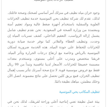
وجود خزان مياه نظيف في منزلك أمر أساسي لصحتك وصحة عائلتك.
لذلك، تقدم لك شركة تنظيف بحي المونسية خدمة تنظيف الخزانات
العلوية والسفلية باستخدام أجهزة ضغط عالية ومواد تعقيم آمنة
ومعتمدة من وزارة الصحة في السعودية. نحن نقدم تنظيف شامل
يشمل إزالة الرواسب، التعقيم الداخلي، كشف تسربات المياه إن
وجدت، وتنظيف الغطاء والفلاتر. كما نوفر خدمة صيانة دورية
للخزانات للحفاظ على جودة المياه. هذه الخدمة ضرورية لسكان
المونسية بالرياض وخاصة مع ارتفاع درجات الحرارة وتأثر المياه.
فريقنا متخصص ومدرب على أعلى مستوى، ونستخدم معدات
مصممة خصيصًا للخزانات. الأسعار لدينا تنافسية وتبدأ من 99 ريال
فقط مع عروض موسمية قوية. لا تدع صحة أسرتك تتأثر بسبب إهمال
تنظيف الخزان، فمع بريق كلين تحصل على نتائج مضمونة. اتصل الآن
وخلك مطمئن، مياهك نظيفة دائمًا.
تنظيف المكاتب بحي المونسية
بيئة عمل نظيفة تعني إنتاجية أعلى وراحة لفريقك، لذلك نحن في