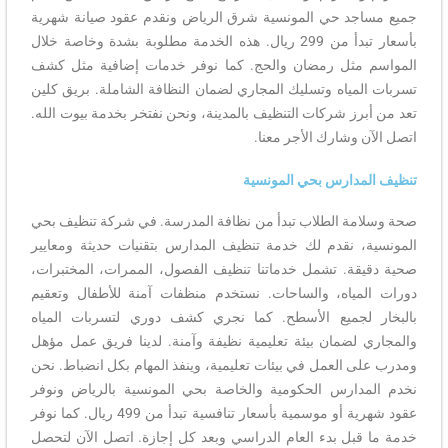
جميع مساجد حي المونسية شرق الرياض ونقدم عقود صيانة شهرية
بأسعار تبدأ من 299 ريال. هذه الخدمة مطلوبة بشدة وخاصة خلال
المواسم مثل رمضان والحج. كما نوفر خدمات إضافية مثل كشف
تسربات المياه وتسليك المجاري لضمان النظافة الشاملة. بريق كلين
تعد من أبرز شركات التنظيف بالمدينة، ونحن نفتخر بخدمة بيوت الله.
اتصل الآن وشارك الأجر معنا.
تنظيف المدارس بحي المونسية
صحة وسلامة الطلاب تبدأ من نظافة المدرسة. في شركة تنظيف بحي
المونسية، نقدم لك خدمة تنظيف المدارس بتقنيات حديثة ومعايير
صحية دقيقة. تشمل خدماتنا تنظيف الفصول، الممرات، المختبرات،
دورات المياه، والساحات. نستخدم منظفات آمنة للأطفال وتعقيم
بالبخار لجميع الأسطح. كما نجري كشف دوري لتسربات المياه
والمجاري لضمان بيئة تعليمية نظيفة وآمنة. لدينا فريق عمل مؤهل
ومدرب على العمل في بيئات تعليمية، وينفذ المهام بكل انضباط. نحن
نخدم المدارس الحكومية والخاصة بحي المونسية بالرياض ونوفر
عقود شهرية أو موسمية بأسعار تنافسية تبدأ من 499 ريال. كما نوفر
خدمة ما قبل بدء العام الدراسي وبعد كل إجازة. اتصل الآن لتحصل