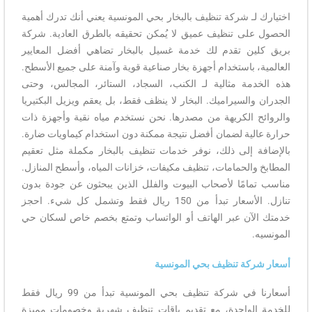
اختيارك لـ شركة تنظيف بالبخار بحي المونسية يعني أنك تدرك أهمية
الحصول على تنظيف عميق لا يُمكن تحقيقه بالطرق العادية. شركة
بريق كلين تقدم لك خدمة غسيل بالبخار تضاهي أفضل المعايير
العالمية، باستخدام أجهزة بخار صناعية قوية وآمنة على جميع الأسطح.
هذه الخدمة مثالية لـ الكنب، السجاد، الستائر، المجالس، وحتى
الجدران والسيراميك. البخار لا ينظف فقط، بل يعقم ويزيل البكتيريا
والروائح الكريهة من مصدرها. نحن نستخدم مياه نقية وأجهزة ذات
حرارة عالية لضمان أفضل نتيجة ممكنة دون استخدام كيماويات ضارة.
بالإضافة إلى ذلك، نوفر خدمات تنظيف بالبخار مكملة مثل تعقيم
المطابخ والحمامات، تنظيف مكيفات، خزانات المياه، وأسطح المنازل.
مناسب تمامًا لأصحاب البيوت والفلل الذين يبحثون عن جودة بدون
تنازل. الأسعار تبدأ من 150 ريال فقط وتشمل كل شيء. احجز
خدمتك الآن عبر الهاتف أو الواتساب وتمتع بخصم خاص لسكان حي
المونسيه.
أسعار شركة تنظيف بحي المونسية
أسعارنا في شركة تنظيف بحي المونسية تبدأ من 99 ريال فقط
للخدمة الواحدة، مع تقديم باقات تنظيف شهرية وخصومات مميزة