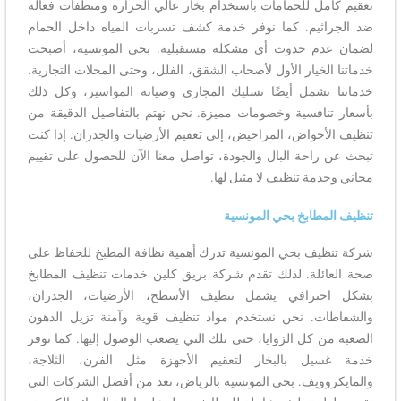
تعقيم كامل للحمامات باستخدام بخار عالي الحرارة ومنظفات فعالة
ضد الجراثيم. كما نوفر خدمة كشف تسربات المياه داخل الحمام
لضمان عدم حدوث أي مشكلة مستقبلية. بحي المونسية، أصبحت
خدماتنا الخيار الأول لأصحاب الشقق، الفلل، وحتى المحلات التجارية.
خدماتنا تشمل أيضًا تسليك المجاري وصيانة المواسير، وكل ذلك
بأسعار تنافسية وخصومات مميزة. نحن نهتم بالتفاصيل الدقيقة من
تنظيف الأحواض، المراحيض، إلى تعقيم الأرضيات والجدران. إذا كنت
تبحث عن راحة البال والجودة، تواصل معنا الآن للحصول على تقييم
مجاني وخدمة تنظيف لا مثيل لها.
تنظيف المطابخ بحي المونسية
شركة تنظيف بحي المونسية تدرك أهمية نظافة المطبخ للحفاظ على
صحة العائلة. لذلك تقدم شركة بريق كلين خدمات تنظيف المطابخ
بشكل احترافي يشمل تنظيف الأسطح، الأرضيات، الجدران،
والشفاطات. نحن نستخدم مواد تنظيف قوية وآمنة تزيل الدهون
الصعبة من كل الزوايا، حتى تلك التي يصعب الوصول إليها. كما نوفر
خدمة غسيل بالبخار لتعقيم الأجهزة مثل الفرن، الثلاجة،
والمايكروويف. بحي المونسية بالرياض، نعد من أفضل الشركات التي