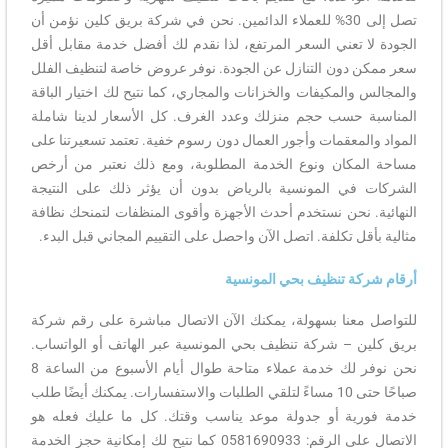
تصل إلى 30% للعملاء الدائمين. نحن في شركة بريق كلين نؤمن أن
الجودة لا تعني السعر المرتفع، لذا نقدم لك أفضل خدمة مقابل أقل
سعر ممكن دون التنازل عن الجودة. نوفر عروض خاصة لتنظيف الفلل
والمجالس والمكيفات والخزانات والمجاري، كما نتيح لك اختيار الباقة
المناسبة حسب حجم منزلك وعدد الغرف. كل الأسعار لدينا شاملة
المواد والمعقمات وأجور العمال دون رسوم خفية. تعتمد تسعيرتنا على
مساحة المكان ونوع الخدمة المطلوبة، ومع ذلك نعتبر من أرخص
الشركات في المونسية بالرياض بدون أن يؤثر ذلك على النتيجة
النهائية. نحن نستخدم أحدث الأجهزة وأقوى المنظفات لتمنحك نظافة
مثالية بأقل تكلفة. اتصل الآن واحصل على التقييم المجاني قبل البدء.
أرقام شركة تنظيف بحي المونسية
للتواصل معنا بسهولة، يمكنك الآن الاتصال مباشرة على رقم شركة
بريق كلين – شركة تنظيف بحي المونسية عبر الهاتف أو الواتساب.
نحن نوفر لك خدمة عملاء متاحة طوال أيام الأسبوع من الساعة 8
صباحًا حتى 10 مساءً لتلقي الطلبات والاستفسارات. يمكنك أيضًا طلب
خدمة فورية أو جدولة موعد يناسب وقتك. كل ما عليك فعله هو
الاتصال على الرقم: 0581690933 كما نتيح لك إمكانية حجز الخدمة