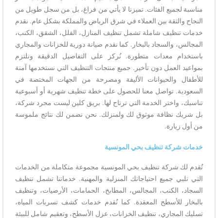
مناسبة لجميع الفئات. تميزنا لا يأتي من فراغ، بل من سجل طويل من
النجاح والثقة بين العملاء في شرق الرياض والمملكة بشكل عام. نقدم
خدمات تنظيف شاملة تشمل تنظيف المنازل، الفلل، الشقق، الكنب،
المجالس، والسجاد بالبخار. كما نقدم صيانة دورية للخزانات والمجاري
باستخدام معدات متطورة. نُركز على التفاصيل الدقيقة ونلتزم
بمواعيد العمل دون تأخير. جميع منتجات التنظيف التي نستخدمها آمنة
للأطفال والحيوانات الأليفة ومصرحة من الجهات المختصة في
السعودية. تواصل معنا للحصول على خطة تنظيف شهرية أو أسبوعية
تناسبك، واختر الخدمة التي ترتاح لها. بريق كلين ليست مجرد شركة،
بل شريك نظافة موثوق لك ولمنزلك. نحن نضمن لك نتائج ملموسة
من أول زيارة.
خدمات شركة تنظيف بحي المونسية
تُقدم لك شركة تنظيف بحي المونسية مجموعة متكاملة من الخدمات
التي تلبي جميع احتياجاتك المنزلية والمهنية. خدماتنا تشمل تنظيف
السجاد، الكنب، المجالس، المطابخ، الحمامات، الأرضيات، وتنظيف
بالبخار للأسطح المعقدة. كما نُقدم خدمات كشف تسربات المياه،
تسليك المجاري، تنظيف الخزانات، عزل الأسطح، وتعقيم شامل للبيئة