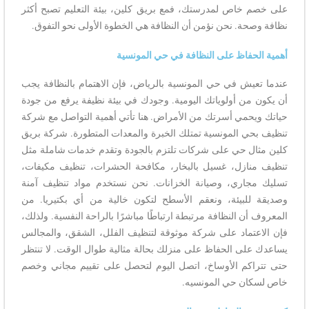
على خصم خاص لمدرستك، فمع بريق كلين، بيئة التعليم تصبح أكثر
نظافة وصحة. نحن نؤمن أن النظافة هي الخطوة الأولى نحو التفوق.
أهمية الحفاظ على النظافة في حي المونسية
عندما تعيش في حي المونسية بالرياض، فإن الاهتمام بالنظافة يجب
أن يكون من أولوياتك اليومية. وجودك في بيئة نظيفة يرفع من جودة
حياتك ويحمي أسرتك من الأمراض. هنا تأتي أهمية التواصل مع شركة
تنظيف بحي المونسية تمتلك الخبرة والمعدات المتطورة. شركة بريق
كلين مثال حي على شركات تلتزم بالجودة وتقدم خدمات شاملة مثل
تنظيف منازل، غسيل بالبخار، مكافحة الحشرات، تنظيف مكيفات،
تسليك مجاري، وصيانة الخزانات. نحن نستخدم مواد تنظيف آمنة
وصديقة للبيئة، ونعقم الأسطح لتكون خالية من أي بكتيريا. من
المعروف أن النظافة مرتبطة ارتباطًا مباشرًا بالراحة النفسية. ولذلك،
فإن الاعتماد على شركة موثوقة لتنظيف الفلل، الشقق، والمجالس
يساعدك على الحفاظ على منزلك بحالة مثالية طوال الوقت. لا تنتظر
حتى تتراكم الأوساخ، اتصل اليوم لتحصل على تقييم مجاني وخصم
خاص لسكان حي المونسيه.