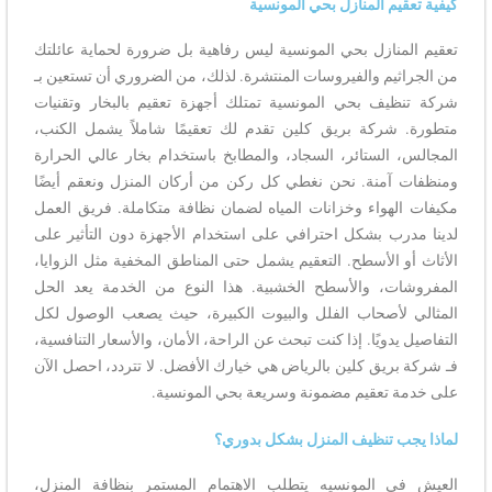
كيفية تعقيم المنازل بحي المونسية
تعقيم المنازل بحي المونسية ليس رفاهية بل ضرورة لحماية عائلتك
من الجراثيم والفيروسات المنتشرة. لذلك، من الضروري أن تستعين بـ
شركة تنظيف بحي المونسية تمتلك أجهزة تعقيم بالبخار وتقنيات
متطورة. شركة بريق كلين تقدم لك تعقيمًا شاملاً يشمل الكنب،
المجالس، الستائر، السجاد، والمطابخ باستخدام بخار عالي الحرارة
ومنظفات آمنة. نحن نغطي كل ركن من أركان المنزل ونعقم أيضًا
مكيفات الهواء وخزانات المياه لضمان نظافة متكاملة. فريق العمل
لدينا مدرب بشكل احترافي على استخدام الأجهزة دون التأثير على
الأثاث أو الأسطح. التعقيم يشمل حتى المناطق المخفية مثل الزوايا،
المفروشات، والأسطح الخشبية. هذا النوع من الخدمة يعد الحل
المثالي لأصحاب الفلل والبيوت الكبيرة، حيث يصعب الوصول لكل
التفاصيل يدويًا. إذا كنت تبحث عن الراحة، الأمان، والأسعار التنافسية،
فـ شركة بريق كلين بالرياض هي خيارك الأفضل. لا تتردد، احصل الآن
على خدمة تعقيم مضمونة وسريعة بحي المونسية.
لماذا يجب تنظيف المنزل بشكل بدوري؟
العيش في المونسيه يتطلب الاهتمام المستمر بنظافة المنزل،