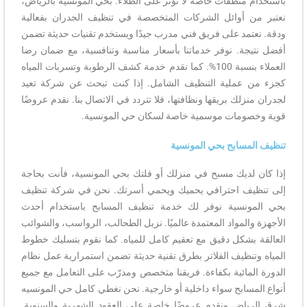
باستخدام منظفات خاصة لا تؤثر على الطلاء. بحي المونسية بالرياض،
نعتبر من أوائل الشركات المتخصصة في تنظيف الجدران بفعالية
ودقة. نعتمد على فريق فني مدرب جيدًا ويستخدم تقنيات حديثة تضمن
أفضل نتيجة. نوفر خدماتنا بأسعار مناسبة وتنافسية، مع ضمان رضا
العملاء بنسبة 100%. كما نقدم خدمة كشف الرطوبة وتسربات المياه
كجزء من عملية التنظيف الشامل. إذا كنت تبحث عن شركة تعيد
لجدران منزلك بريقها ونظافتها، فلا تتردد في الاتصال بنا. نقدم عروضًا
قوية وخصومات موسمية خاصة لسكان حي المونسية.
تنظيف المسابح بحي المونسية
إذا كان لديك مسبح في منزلك أو فلتك بحي المونسية، فأنت بحاجة
إلى تنظيف احترافي يحميك ويحمي أسرتك. نحن في شركة تنظيف
بحي المونسية نوفر لك خدمة تنظيف المسابح باستخدام أحدث
الأجهزة والمواد المعتمدة عالميًا. نزيل الطحالب، الرواسب، والشوائب
العالقة بشكل دقيق مع تعقيم كامل للمياه. كما نقوم بتسليك خطوط
المياه وتنظيف الفلاتر بطرق تقنية حديثة تضمن استمرارية عمل نظام
الدورة المائية بكفاءة. فريقنا متخصص ومدرّب على التعامل مع جميع
أنواع المسابح سواء داخلية أو خارجية. نحن نغطي كامل حي المونسيه
شرق الرياض ونقدم عروضًا خاصة على العقود الشهرية والسنوية.