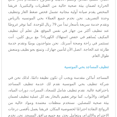
الحرارة لضمان بيئة صحية خالية من الفطريات والبكتيريا. فريقنا
المختص يقدم صيانة أولية مجانية تشمل فحص ضغط الغاز وتنظيف
وحدة التصريف. نحن نخدم جميع العملاء بحي المونسيه بالرياض
ونقدم خدمة سريعة بأسعار تبدأ من 79 ريال للوحدة. كما نوفر عروضًا
عند تنظيف أكثر من جهاز في نفس الموقع. هل تعلم أن تنظيف
المكيف يُساهم في خفض استهلاك الكهرباء؟ مع بريق كلين، أنت
تستثمر في راحة وصحة أسرتك. نحن متواجدون يوميًا ونقدم خدمة
طارئة عند الحاجة. اتصل الآن لتأمين جهازك، وتمتع بجو نظيف ومنعش
طوال العام.
تنظيف المساجد بحي المونسية
المساجد أماكن مقدسة ويجب أن تكون نظيفة دائمًا، لذلك نحن في
شركة تنظيف بحي المونسية نقدم لك خدمة تنظيف المساجد
باحترافية عالية. نقدم تنظيف شامل للسجاد، الممرات، دورات المياه،
النوافذ، والأبواب. كما نوفر تعقيم بالبخار بعد كل عملية تنظيف لضمان
بيئة صحية للمصلين. نستخدم منظفات معتمدة ومواد خالية من
الروائح النفاذة احترامًا لخصوصية المكان. فريقنا يعمل بأقصى درجات
الاحترام والالتزام، ويتعامل بحذر مع جميع مرافق المسجد. نحن نخدم