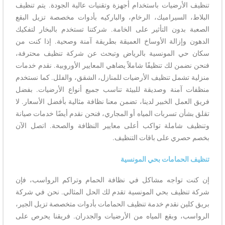
تنظيف الأرضيات باستخدام أجهزة وتقنيات عالية الجودة. يتم تنظيف
البلاط، السيراميك، الرخام، والباركيه بأدوات مخصصة تزيل البقع
الصعبة بدون التأثير على الخامة. شركتنا تستخدم بالبخار لتفكيك
الدهون وإزالة الأوساخ العميقة بطريقة آمنة وصحية. إذا كنت من
سكان حي المونسية بالرياض وتبحث عن شركة تنظيف محترفة،
فنحن نضمن لك تنظيفًا شاملاً يضاهي المعايير الأوروبية. نقدم خدمات
منزلية تشمل تنظيف الأرضيات للمنازل، الشقق، والفلل. كما نستخدم
منظفات آمنة وصديقة للبيئة تناسب جميع أنواع الأرضيات. بفضل
فريق العمل الخبير لدينا، تضمن معنا نظافة مثالية بأفضل الأسعار. لا
تقلق بشأن تسربات المياه أو المجاري، فنحن نقدم أيضًا خدمات صيانة
وتنظيف شاملة تواكب أعلى معايير النظافة والصحة. اتصل الآن
بخصم حصري على باقات التنظيف.
تنظيف الحمامات بحي المونسية
إن كنت تواجه مشاكل في نظافة الحمام وتراكم الرواسب، فإن
شركة تنظيف بحي المونسية تقدم لك الحل المثالي. نحن في شركة
بريق كلين نقدم خدمة تنظيف الحمامات بأدوات متخصصة تزيل الجير،
الرواسب، وبقع المياه من الأرضيات والجدران. فريقنا يحرص على