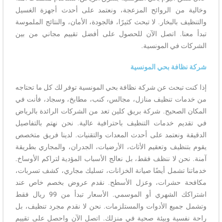
وخالية من الروائح المزعجة، ونعتمد على أحدث أجهزة الغسيل
والتنظيف بالبخار. لا تبحث كثيرًا، فالجودة، الأمان، والنتائج الملموسة
تبدأ معنا. اتصل الآن للحصول على أفضل تقييم مجاني من بين
الشركات في المونسية.
شركة نظافة بحي المونسية
إذا كنت تبحث عن شركة نظافة بحي المونسية توفر لك كل ما تحتاجه
من خدمات تنظيف منازل، مجالس، كنب، مطابخ، وسجاد، فأنت في
المكان الصحيح. شركة بريق كلين تعد من الشركات الرائدة بالرياض
في تقديم خدمات التنظيف باحترافية عالية. نحن نهتم بالتفاصيل
الدقيقة ونعتمد على أحدث المعدات والتقنيات. لدينا فريق متخصص
يقوم بتنظيف وتعقيم الأثاث، الأرضيات، الجدران، والمجاري بطريقة
آمنة. نحن لا ننظف فقط، بل نعالج الأسباب المؤدية لتراكم الأوساخ.
خدماتنا تشمل أيضًا صيانة الخزانات، تسليك مجاري، كشف تسربات،
مكافحة حشرات، وعزل الأسطح. نقدم عروض بخصم خاص عند
اشتراكك الشهري أو الموسمي. الأسعار تبدأ من 99 ريال فقط
وتشمل جميع الأدوات والمستلزمات. نحن لا نقدم مجرد تنظيف، بل
راحة نفسية وبيئة صحية في منزلك. اتصل الآن واحصل على تقييم