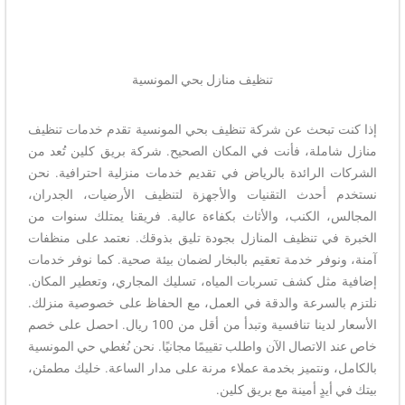
تنظيف منازل بحي المونسية
إذا كنت تبحث عن شركة تنظيف بحي المونسية تقدم خدمات تنظيف
منازل شاملة، فأنت في المكان الصحيح. شركة بريق كلين تُعد من
الشركات الرائدة بالرياض في تقديم خدمات منزلية احترافية. نحن
نستخدم أحدث التقنيات والأجهزة لتنظيف الأرضيات، الجدران،
المجالس، الكنب، والأثاث بكفاءة عالية. فريقنا يمتلك سنوات من
الخبرة في تنظيف المنازل بجودة تليق بذوقك. نعتمد على منظفات
آمنة، ونوفر خدمة تعقيم بالبخار لضمان بيئة صحية. كما نوفر خدمات
إضافية مثل كشف تسربات المياه، تسليك المجاري، وتعطير المكان.
نلتزم بالسرعة والدقة في العمل، مع الحفاظ على خصوصية منزلك.
الأسعار لدينا تنافسية وتبدأ من أقل من 100 ريال. احصل على خصم
خاص عند الاتصال الآن واطلب تقييمًا مجانيًا. نحن نُغطي حي المونسية
بالكامل، ونتميز بخدمة عملاء مرنة على مدار الساعة. خليك مطمئن،
بيتك في أيدٍ أمينة مع بريق كلين.