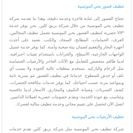
تنظيف قصور بحي المونسية
تحتاج القصور إلى عناية فاخرة وخدمة دقيقة، وهذا ما تقدمه شركة
تنظيف بحي المونسية من خلال شركة بريق كلين. نحن نوفر خدمة
VIP حصرية لتنظيف القصور بحي المونسية تشمل تنظيف المجالس،
الغرف، الحمامات، المطابخ، السجاد، والكنب. نعتمد على أحدث
أجهزة البخار والتعقيم لضمان بيئة صحية وآمنة. كما نوفر خدمة غسيل
الواجهات الخارجية، الأسطح، والخزانات باستخدام تقنيات احترافية.
لدينا طاقم متخصص للتعامل مع الأثاث الفاخر والأرضيات الحساسة
مثل الرخام والباركيه. نستخدم منظفات عالية الجودة ولا نسبب أي
تلف أو خدش للسطوح. خدماتنا في تنظيف القصور تتم بسرية تامة
وبمواعيد مرنة حسب احتياجك. كما نوفر خدمات مكافحة الحشرات،
كشف التسربات، وصيانة التكييف والمجاري. الأسعار لدينا تنافسية
وتتناسب مع جودة الخدمة، ونقدم خصومات حصرية لعملائنا الدائمين.
اتصل الآن لتحصل على تقييم مجاني وخدمة تنظيف مثالية لقصرك.
تنظيف الأرضيات بحي المونسية
شركة تنظيف بحي المونسية مثل شركة بريق كلين تقدم خدمات