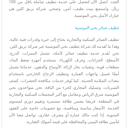
الجدد. اتصل الآن لتحصل على خدمة تنظيف شاملة بأقل من 100
ريال، واستمتع ببيت نظيف، آمن، وصحي. شركة بريق كلين هي
خيارك الأمثل بحي المونسية.
تنظيف عمائر بحي المونسية
تنظيف العمائر السكنية والتجارية يحتاج إلى خبرة وقدرات فنية عالية،
وهذا ما تُقدمه لك شركة تنظيف بحي المونسية عبر شركة بريق كلين.
نحن نُقدم خدمة تنظيف عمائر كاملة، تشمل الممرات، الدرج،
الأسطح، الخزانات، وغرف الكهرباء. نستخدم أجهزة ضغط الماء،
منظفات قوية، وتقنيات بخار لإزالة الأوساخ والدهون. خدماتنا تشمل
أيضًا غسيل واجهات العمارة وتنظيف الزجاج الخارجي باستخدام
معدات السلامة الحديثة. كما نُوفر خدمات مكافحة الحشرات، كشف
التسربات، وتسليك المجاري كجزء من الباقة. نحن متواجدون بحي
المونسية شرق الرياض ونتعامل مع أكبر المجمعات السكنية والتجارية
في المنطقة. فريقنا يضمن نظافة مستمرة وتقييم دوري لمستوى
الخدمة. الأسعار مناسبة ومنافسة، مع خصومات خاصة على العقود
السنوية. إذا كنت مالك عمارة أو مشرف عقاري، تواصل معنا الآن
لتأمين نظافة المبنى والمحافظة على قيمة أصولك العقارية.