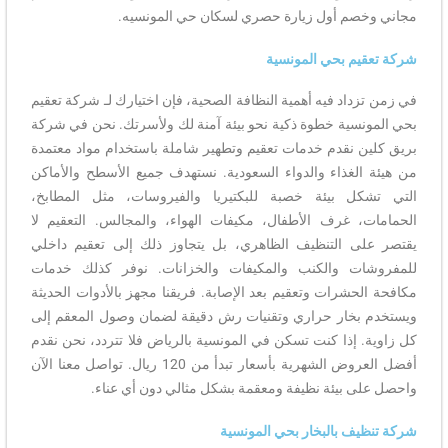
مجاني وخصم أول زيارة حصري لسكان حي المونسيه.
شركة تعقيم بحي المونسية
في زمن تزداد فيه أهمية النظافة الصحية، فإن اختيارك لـ شركة تعقيم
بحي المونسية خطوة ذكية نحو بيئة آمنة لك ولأسرتك. نحن في شركة
بريق كلين نقدم خدمات تعقيم وتطهير شاملة باستخدام مواد معتمدة
من هيئة الغذاء والدواء السعودية. نستهدف جميع الأسطح والأماكن
التي تشكل بيئة خصبة للبكتيريا والفيروسات، مثل المطابخ،
الحمامات، غرف الأطفال، مكيفات الهواء، والمجالس. التعقيم لا
يقتصر على التنظيف الظاهري، بل يتجاوز ذلك إلى تعقيم داخلي
للمفروشات والكنب والمكيفات والخزانات. نوفر كذلك خدمات
مكافحة الحشرات وتعقيم بعد الإصابة. فريقنا مجهز بالأدوات الحديثة
ويستخدم بخار حراري وتقنيات رش دقيقة لضمان وصول المعقم إلى
كل زاوية. إذا كنت تسكن في المونسية بالرياض فلا تتردد، نحن نقدم
أفضل العروض الشهرية بأسعار تبدأ من 120 ريال. تواصل معنا الآن
واحصل على بيئة نظيفة ومعقمة بشكل مثالي دون أي عناء.
شركة تنظيف بالبخار بحي المونسية