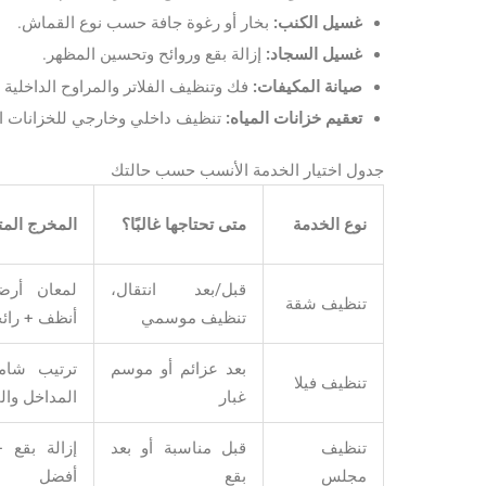
غسيل الكنب:
بخار أو رغوة جافة حسب نوع القماش.
غسيل السجاد:
إزالة بقع وروائح وتحسين المظهر.
صيانة المكيفات:
فك وتنظيف الفلاتر والمراوح الداخلية و
تعقيم خزانات المياه:
تنظيف داخلي وخارجي للخزانات ال
جدول اختيار الخدمة الأنسب حسب حالتك
نوع الخدمة
متى تحتاجها غالبًا؟
المخرج المت
قبل/بعد انتقال،
لمعان أرض
تنظيف شقة
تنظيف موسمي
أنظف + رائ
بعد عزائم أو موسم
ترتيب شام
تنظيف فيلا
غبار
المداخل وا
تنظيف
قبل مناسبة أو بعد
إزالة بقع 
مجلس
بقع
أفضل