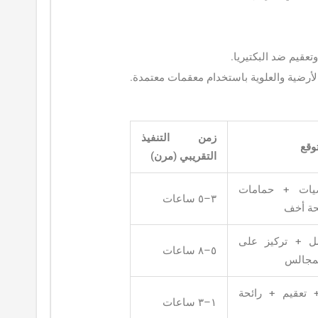
تعقيم ضد البكتيريا.
أرضية والعلوية باستخدام معقمات معتمدة.
زمن التنفيذ
وقع
التقريبي (مرن)
يات + حمامات
٣–٥ ساعات
حة أخف
ل + تركيز على
٥–٨ ساعات
لمجالس
+ تعقيم + رائحة
١–٣ ساعات