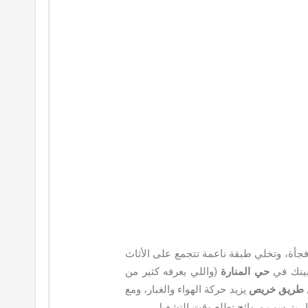
جأة، وتخلي طبقة ناعمة تتجمع على الأثاث
بيتك في
حي المنارة
(واللي يعرفه كثير من
طريق خريص
يزيد حركة الهواء والغبار، ومع
ر يترسب وروائح تطلع وقت التشغيل.