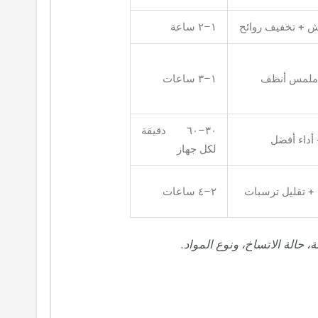
ش + تخفيف روائح
١–٢ ساعة
 ملمس أنظف
١–٣ ساعات
٣٠–٦٠ دقيقة
 أداء أفضل
لكل جهاز
+ تقليل ترسبات
٢–٤ ساعات
حالة الاتساخ، ونوع المواد.