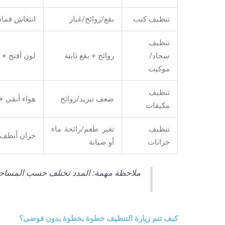
تنظيف كنب
بقع/روائح/غبار
انتعاش قما
تنظيف
سجاد/
روائح + بقع ثابتة
لون أفتح +
موكيت
تنظيف
ضعف تبريد/روائح
هواء أنقى +
مكيفات
تنظيف
تغير طعم/رائحة ماء
خزان أنظف 
خزانات
أو صيانة
ملاحظة مهمة: المدد تختلف حسب المساحة، 
كيف تتم زيارة التنظيف خطوة بخطوة بدون فوضى؟