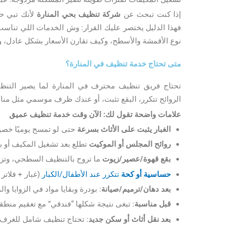
إذا كنت تبحث عن
شركة تنظيف بحي المنارة
لأنك تبي حل
فهذا الدليل يختصر عليك القرار: وش الخدمات اللي تناس
نوع الأقمشة والأسطح، وكيف تقارن الأسعار بشكل عادل، و
متى تحتاج خدمة تنظيف في المنارة؟
تحتاج فريق تنظيف محترف في المنارة لما يصير التنظيف
الروائح تتكرر، البقع تثبت، أو عندك ظرف موسمي مثل مناسبة
علامات واضحة تقول لك: الآن وقت خدمة تنظيف عميق
الغبار يثبت على الأثاث بسرعة
حتى لو تمسح يوميًا خصو
روائح المجلس أو الموكيت
تطلع بعد تشغيل المكيف أو ب
بقع قهوة/عصير/زيوت
ما تروح بالتنظيف السطحي، وتزي
حساسية أو كحة
تتكرر عند الأطفال/الكبار
(غبار + فلاتر
بعد دهان/ترميم/صيانة
: بودرة وبقايا مواد في الزوايا وا
قبل مناسبة
: تبغى نتيجة شكلها “فندقي” مع تعقيم منطق
بعد نقل أثاث أو سكن جديد
: تحتاج تنظيف شامل للغرف 