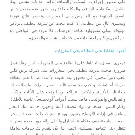
على تطبيق إجراءات السلامة والنظافة بدقة. خدماتنا تشمل أيضًا
تنظيف المكيفات، النوافذ، والمكاتب الإدارية. نحن نقدم بخصم خاص
للعقود السنوية مع المدارس بحي المغرزات ونضمن نتائج فورية
ومستوى عالٍ من النظافة. إذا كنت تبحث عن شركة تنظيف بالرياض
موثوقة لتولي مسؤولية نظافة مدرستك، فلا تتردد في التواصل مع
شركة بريق كلين للاستفادة من خدماتنا الشاملة والمتميزة.
أهمية الحفاظ على النظافة بحي المغرزات
عزيزي العميل، الحفاظ على النظافة بحي المغرزات ليس رفاهية بل
ضرورة صحية. شركة تنظيف بحي المغرزات مثل شركة بريق كلين
تلعب دوراً محورياً في تحقيق بيئة نظيفة وآمنة. عندما تهتم بنظافة
منزلك أو شقتك أو حتى مجلسك، فأنت تضمن الراحة والسلامة لك
ولعائلتك. الأتربة والبكتيريا تتراكم مع الوقت على الأثاث والكنب
والمجالس والموكيت، ما قد يسبب أمراضاً أو تحسساً، خاصة للأطفال
وكبار السن. استخدام مواد تنظيف آمنة وأجهزة حديثة مثل البخار
يساهم في إزالة الأوساخ بعمق، ويمنح منزلك رائحة منعشة. نحن
نقدم خدمات تنظيف متكاملة للمنازل والفلل والقصور بخصم مميز. لا
تنتظر حتى تتفاقم المشكلة، اتصل بنا الآن لنقدم لك خدمات شاملة