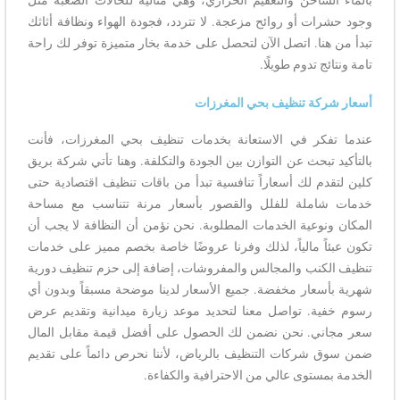
بالماء الساخن والتعقيم الحراري، وهي مثالية للحالات الصعبة مثل
وجود حشرات أو روائح مزعجة. لا تتردد، فجودة الهواء ونظافة أثاثك
تبدأ من هنا. اتصل الآن لتحصل على خدمة بخار متميزة توفر لك راحة
تامة ونتائج تدوم طويلًا.
أسعار شركة تنظيف بحي المغرزات
عندما تفكر في الاستعانة بخدمات تنظيف بحي المغرزات، فأنت
بالتأكيد تبحث عن التوازن بين الجودة والتكلفة. وهنا تأتي شركة بريق
كلين لتقدم لك أسعاراً تنافسية تبدأ من باقات تنظيف اقتصادية حتى
خدمات شاملة للفلل والقصور بأسعار مرنة تتناسب مع مساحة
المكان ونوعية الخدمات المطلوبة. نحن نؤمن أن النظافة لا يجب أن
تكون عبئاً مالياً، لذلك وفرنا عروضًا خاصة بخصم مميز على خدمات
تنظيف الكنب والمجالس والمفروشات، إضافة إلى حزم تنظيف دورية
شهرية بأسعار مخفضة. جميع الأسعار لدينا موضحة مسبقاً وبدون أي
رسوم خفية. تواصل معنا لتحديد موعد زيارة ميدانية وتقديم عرض
سعر مجاني. نحن نضمن لك الحصول على أفضل قيمة مقابل المال
ضمن سوق شركات التنظيف بالرياض، لأننا نحرص دائماً على تقديم
الخدمة بمستوى عالي من الاحترافية والكفاءة.