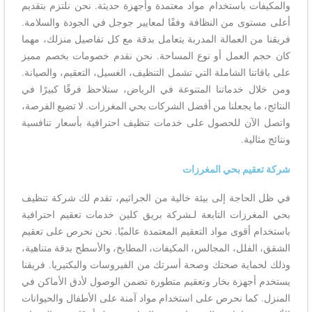
والمكيفات باستخدام مواد معتمدة وأجهزة حديثة. نحن نلتزم بتقديم
أعلى مستوى من النظافة وفقًا لمعايير جوجل في الجودة والسلامة.
فريقنا من العمالة المدربة يتعامل بدقة مع كل تفاصيل منزلك، مهما
كان حجم العمل أو نوع المساحة. نحن نقدم خصومات بخصم مميز
على باقاتنا الشاملة التي تشمل التنظيف، الغسيل، التعقيم، والصيانة.
ومن خلال خدماتنا المتنوعة في الرياض، ستلاحظ فرقًا كبيرًا في
النتائج، ما يجعلنا من أفضل الشركات بحي المغرزات. لا تضيع الفرصة،
واتصل الآن للحصول على خدمات تنظيف احترافية بأسعار تنافسية
ونتائج مثالية.
شركة تعقيم بحي المغرزات
في ظل الحاجة إلى بيئة خالية من الجراثيم، تقدم لك شركة تنظيف
بحي المغرزات التابعة لـشركة بريق كلين خدمات تعقيم احترافية
باستخدام أقوى مواد التعقيم المعتمدة عالميًا. نحن نحرص على تعقيم
الشقق، الفلل، المجالس، المكيفات، المطابخ، والأسطح بدقة متناهية،
وذلك لحماية صحتك وصحة أسرتك من الفيروسات والبكتيريا. فريقنا
يستخدم أجهزة بخار وتعقيم متطورة تضمن الوصول لأدق الأماكن في
المنزل. كما نحرص على استخدام مواد آمنة على الأطفال والحيوانات