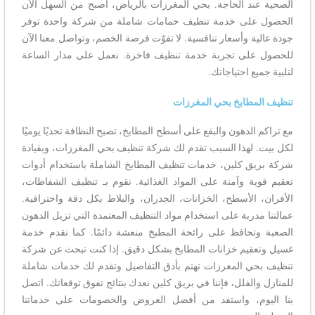
الصحية عند الحاجة. بحي المغرزات بالرياض، أصبح من السهل الآن
الحصول على خدمة تنظيف حمامات شاملة من شركة واحدة توفر
جودة عالية وأسعار تنافسية. لا تفوّت فرصة الخصم، وتواصل معنا الآن
للحصول على تجربة خدمة تنظيف فاخرة. نعمل على مدار الساعة
لتلبية جميع احتياجاتك.
تنظيف المطابخ بحي المغرزات
مع تراكم الدهون والبقع على أسطح المطابخ، تصبح النظافة تحديًا يوميًا
لكل بيت. لهذا السبب تقدم لك شركة تنظيف بحي المغرزات، وبقيادة
شركة بريق كلين، خدمات تنظيف المطابخ الشاملة باستخدام أدوات
تعقيم قوية وآمنة على المواد الغذائية. نقوم بـ تنظيف الشفاطات،
الأفران، الأسطح، الخزانات، الجدران، والبلاط بكل دقة واحترافية.
عمالتنا مدربة على استخدام مواد التنظيف المعتمدة التي تزيل الدهون
الصعبة وتحافظ على رائحة المطبخ منعشة دائمًا. كما نقدم خدمة
غسيل وتعقيم خزانات المطابخ بشكل دقيق. إذا كنت تبحث عن شركة
تنظيف بحي المغرزات تهتم بأدق التفاصيل وتقدم لك خدمات شاملة
للمنازل والفلل، فإننا في بريق كلين نعدك بنتائج تفوق توقعاتك. اتصل
بنا اليوم، واستفد من أفضل العروض والخصومات على خدماتنا