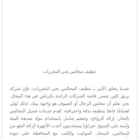
تنظيف مجالس بحي المغرزات
عندما يتعلق الأمر بـ تنظيف المجالس بحي المغرزات، فإن شركة
بريق كلين تتصدر قائمة الشركات الرائدة بالرياض في هذا المجال.
نحن نعلم أن مجلس الرجال أو الضيوف هو واجهة بيتك، لذلك نُولي
اهتمامًا خاصًا بتنظيفه بدقة واحترافية. نُقدم خدمات غسيل المجالس
بالبخار، إزالة الروائح، وتعقيم شامل باستخدام مواد صديقة للبيئة
وآمنة على النسيج. خبراؤنا يستخدمون أحدث الأجهزة لإزالة البقع من
المجالس، السجاد، الموكيت والكنب مع المحافظة على جودة