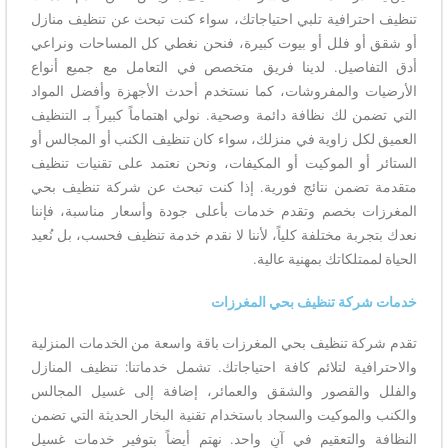
تنظيف احترافية تلبي احتياجاتك، سواء كنت تبحث عن تنظيف منازل
أو شقق أو فلل أو بيوت كبيرة، فنحن نغطي كل المساحات ونراعي
أدق التفاصيل. لدينا فريق متخصص في التعامل مع جميع أنواع
الأرضيات والمفروشات، كما نستخدم أحدث الأجهزة وأفضل المواد
التي تضمن لك نظافة دائمة وصحية. نولي اهتماماً كبيراً بـ التنظيف
العميق لكل زاوية في منزلك، سواء كان تنظيف الكنب أو المجالس أو
الستائر أو الموكيت أو المكيفات، ونحن نعتمد على تقنيات تنظيف
متقدمة تضمن نتائج فورية. إذا كنت تبحث عن شركة تنظيف بحي
المغرزات بخصم وتقدم خدمات بأعلى جودة وأسعار مناسبة، فإننا
نعدك بتجربة مختلفة كلياً، لأننا لا نقدم خدمة تنظيف فحسب، بل نُعيد
الحياة لممتلكاتك بمهنية عالية.
خدمات شركة تنظيف بحي المغرزات
تقدم شركة تنظيف بحي المغرزات باقة واسعة من الخدمات المنزلية
والاحترافية لتلائم كافة احتياجاتك. تشمل خدماتنا: تنظيف المنازل
والفلل والقصور والشقق والعمائر، إضافة إلى غسيل المجالس
والكنب والموكيت والسجاد باستخدام تقنية البخار الحديثة التي تضمن
النظافة والتعقيم في آنٍ واحد. نهتم أيضاً بتوفير خدمات غسيل