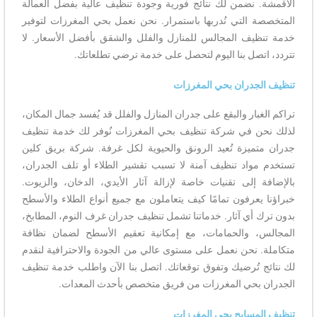
الأقمشة. نضمن لك نتائج فورية وجودة تنظيف عالية بفضل العمالة
المتخصصة التي نُدربها باستمرار. نحن نعمل بحي المغرزات لتوفير
خدمة تنظيف المجالس للمنازل والفلل والشقق بأفضل الأسعار. لا
تتردد، اتصل بنا اليوم لتحصل على خدمة ترضي تطلعاتك.
تنظيف الجدران بحي المغرزات
تراكم الغبار والبقع على جدران المنازل والفلل قد يُفسد جمال المكان،
لذلك نحن في شركة تنظيف بحي المغرزات نُوفر لك خدمة تنظيف
جدران متميزة تُعيد الرونق والحيوية لكل غرفة. شركة بريق كلين
تستخدم مواد تنظيف آمنة لا تسبب تقشير الطلاء أو تلف الجدران،
بالإضافة إلى تقنيات خاصة لإزالة آثار الأيدي، الدخان، والزيوت.
خبراؤنا يعرفون تمامًا كيف يتعاملون مع جميع أنواع الطلاء والأسطح
بدون ترك أي آثار. خدماتنا تشمل تنظيف جدران غرف النوم، المطابخ،
المجالس، والحمامات، مع إمكانية تعقيم الأسطح لضمان نظافة
متكاملة. نحن نعمل على مستوى عالي من الجودة والاحترافية لنقدم
لك نتائج تُرضيك وتفوق توقعاتك. اتصل بنا الآن واطلب خدمة تنظيف
الجدران بحي المغرزات من فريق متخصص بأحدث المعدات.
تنظيف المسابح بحي المغرزات