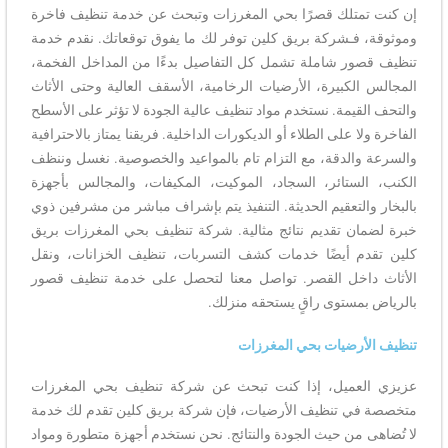
إن كنت تمتلك قصرًا بحي المغرزات وتبحث عن خدمة تنظيف فاخرة
وموثوقة، فـشركة بريق كلين توفر لك ما يفوق توقعاتك. نقدم خدمة
تنظيف قصور شاملة تشمل كل التفاصيل بدءًا من المداخل الفخمة،
المجالس الكبيرة، الأرضيات الرخامية، الأسقف العالية وحتى الأثاث
والتحف القيمة. نستخدم مواد تنظيف عالية الجودة لا تؤثر على الأسطح
الفاخرة ولا على الطلاء أو الديكورات الداخلية. فريقنا يمتاز بالاحترافية
والسرعة والدقة، مع التزام تام بالمواعيد والخصوصية. نغسل وننظف
الكنب، الستائر، السجاد، الموكيت، المكيفات، والمجالس بأجهزة
بالبخار والتعقيم الحديثة. التنفيذ يتم بإشراف مباشر من مشرفين ذوي
خبرة لضمان تقديم نتائج مثالية. شركة تنظيف بحي المغرزات بريق
كلين تقدم أيضًا خدمات كشف التسربات، تنظيف الخزانات، ونقل
الأثاث داخل القصر. تواصل معنا لتحصل على خدمة تنظيف قصور
بالرياض بمستوى راقٍ يستحقه منزلك.
تنظيف الأرضيات بحي المغرزات
عزيزي العميل، إذا كنت تبحث عن شركة تنظيف بحي المغرزات
متخصصة في تنظيف الأرضيات، فإن شركة بريق كلين تقدم لك خدمة
لا تُضاهى من حيث الجودة والنتائج. نحن نستخدم أجهزة متطورة ومواد