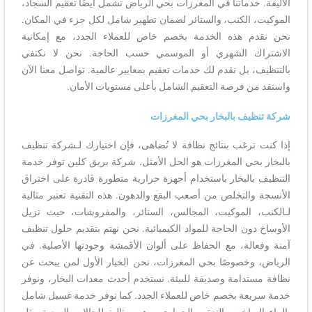
الأليفة. خدماتنا في المغرزات بحي الرياض تشمل أيضًا تعقيم السجاد،
الموكيت، الكنب، والستائر لضمان تطهير شامل لكل جزء في المكان.
نحن نقدم هذه الخدمة بخصم خاص للعملاء الجدد، مع إمكانية
الاشتراك الشهري أو الموسمي حسب الحاجة. نحن لا نكتفي
بالتنظيف، بل نقدم لك خدمات تعقيم بمعايير عالمية. تواصل معنا الآن
واستفد من فرصة التعقيم الشامل بأعلى مستويات الأمان.
شركة تنظيف بالبخار بحي المغرزات
إذا كنت ترغب بنتائج نظافة لا تُضاهى، فإن اختيارك لـشركة تنظيف
بالبخار بحي المغرزات هو الحل الأمثل. شركة بريق كلين توفر خدمة
التنظيف بالبخار باستخدام أجهزة حرارية متطورة قادرة على اختراق
الأنسجة والتخلص من أصعب البقع والدهون. هذه التقنية تعتبر مثالية
لـالكنب، الموكيت، المجالس، الستائر، والمفروشات، حيث تزيل
الأوساخ دون الحاجة للمواد الكيميائية. نحن نهتم بتقديم حلول تنظيف
آمنة وفعالة، مع الحفاظ على ألوان الأقمشة وجودتها الأصلية. في
الرياض، وخصوصًا بحي المغرزات، نحن الخيار الأول لمن يبحث عن
نظافة مستدامة وصديقة للبيئة. نستخدم أحدث معدات البخار، ونوفر
خدمة سريعة بخصم خاص للعملاء الجدد. كما نوفر خدمة غسيل شامل