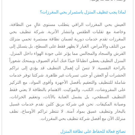
لماذا يجب تنظيف المنزل باستمرار بحي المغرزات؟
العيش بحي المغرزات الراقي يتطلب مستوى عالٍ من النظافة،
وخاصة مع تقلبات الطقس وانتشار الأتربة. شركة تنظيف بحي
المغرزات تقدم خدمات دورية لضمان نظافة مستمرة تحمي منزلك
من التلف والأمراض. الغبار لا يظهر فقط على السطح، بل يتسلل إلى
الفرش والسجاد والمجالس مما يؤثر على جودة الهواء داخل المنزل.
المنزل النظيف يعطي انطباعًا جيدًا عنك أمام الضيوف ويمنحك شعوراً
بالراحة النفسية. لا تنسَ أن إهمال التنظيف قد يؤدي إلى تراكم
الحشرات أو العفن أو حتى تسربات غير ظاهرة. شركتنا توفر خدمات
شاملة للتنظيف والتعقيم بأفضل الأجهزة وأقوى المواد، مع التركيز
على المفروشات، الكنب، والموكيت. الاهتمام بالنظافة لا يعني فقط
التنظيف السطحي، بل يشمل العناية بالأثاث، وتعقيم الخزانات،
وصيانة المكيفات. نحن في شركة بريق كلين نقدم خدمات غسيل
بالبخار وتنظيف عميق بمواد آمنة. لا تنتظر تراكم الأوساخ، نظف
منزلك الآن مع أفضل شركة تنظيف بحي المغرزات.
نصائح فعالة للحفاظ على نظافة المنزل