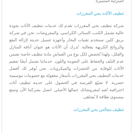
المنزلية المتميزة.
تنظيف الأثاث بحي المغرزات
شركة تنظيف بحي المغرزات تقدم لك خدمات تنظيف الأثاث بجودة
عالية تشمل الكنب، الستائر، الكراسي، والمفروشات. نحن في شركة
بريق كلين نستخدم تقنيات البخار وأجهزة غسيل حديثة لإزالة البقع
والروائح الكريهة بفعالية. نُدرك أن الأثاث هو عنوان أناقة المنازل
والفلل، ولهذا نُخصص لكل نوع من القماش مادة تنظيف خاصة تضمن
عدم التلف والحفاظ على النعومة واللون. خدماتنا تشمل أيضًا تعقيم
الأثاث للوقاية من الحشرات والميكروبات. نحن نُوفر لك أفضل
خدمات التنظيف بحي المغرزات بأسعار معقولة مع خصومات موسمية
حصرية. لا تضيّع الفرصة في الحصول على خدمة تنظيف أثاث
احترافية تُعيد لمفروشاتك جمالها الأصلي. اتصل بشركتنا الآن وتمتع
بمستوى نظافة لا يُضاهى.
تنظيف مجالس بحي المغرزات