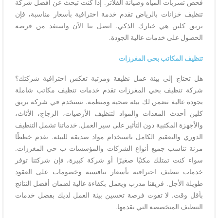
فحص تسربات المياه وصيانة الفلاتر. إذا كنت تبحث عن أفضل شركة
تنظيف خزانات بالرياض تقدم خدمة احترافية بأسعار مناسبة، فإن
بريق كلين هي خيارك الذكي. اتصل بنا الآن واستفد من فرصة
الحصول على خدمات عالية الجودة.
تنظيف المكاتب بحي المغرزات
هل تحتاج إلى بيئة عمل نظيفة ومرتبة تعكس احترافية شركتك؟
شركة تنظيف بحي المغرزات تقدم خدمات تنظيف مكاتب شاملة
بجودة عالية تضمن لك بيئة صحية ومنظمة. نستخدم في شركة بريق
كلين أحدث المعدات والمواد لتنظيف الأرضيات، الزجاج، الأثاث،
والأجهزة المكتبية دون التأثير على سير العمل. خدماتنا تشمل التنظيف
الدوري والتعقيم الكامل باستخدام مواد صديقة للبيئة. نقدم خططًا
مرنة تناسب جميع أنواع الشركات والمؤسسات ب حي المغرزات.
سواء كنت تمتلك مكتبًا صغيرًا أو شركة كبيرة، فإن شركتنا توفر
خدمات تنظيف احترافية بأسعار تنافسية وخصومات على العقود
طويلة الأجل. فريقنا مدرب ويعمل بكفاءة عالية لضمان أفضل النتائج
بأقل وقت. لا تفوت فرصة تحسين بيئة العمل لديك بفضل خدمات
التنظيف المتخصصة التي نقدمها.