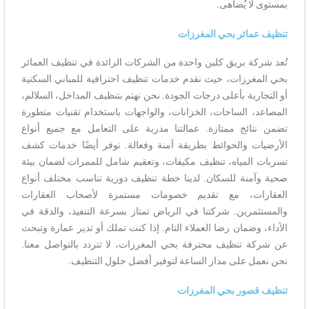
بمستوى لا يُضاهى.
تنظيف عمائر بحي المغرزات
تُعد شركة بريق كلين واحدة من الشركات الرائدة في تنظيف العمائر
بحي المغرزات، حيث نقدم خدمات تنظيف احترافية للمباني السكنية
أو التجارية بأعلى درجات الجودة. نحن نهتم بتنظيف المداخل، السلالم،
المصاعد، الساحات، الخزانات، والواجهات باستخدام تقنيات متطورة
تضمن نتائج ممتازة. عمالتنا مدربة على التعامل مع جميع أنواع
الأرضيات والحوائط بطريقة آمنة وفعالة. نوفر أيضًا خدمات كشف
تسربات المياه، تنظيف مكيفات، وتعقيم شامل للممرات لضمان بيئة
صحية وآمنة للسكان. لدينا خطة تنظيف دورية تناسب مختلف أنواع
العقارات، مع تقديم خصومات مستمرة لأصحاب العقارات
والمستثمرين. شركتنا في الرياض تمتاز بسرعة التنفيذ، والدقة في
الأداء، وضمان رضا العملاء التام. إذا كنت تملك أو تدير عمارة وتبحث
عن شركة تنظيف محترفة بحي المغرزات، لا تتردد بالتواصل معنا.
نحن نعمل على مدار الساعة لتوفير أفضل حلول التنظيف.
تنظيف قصور بحي المغرزات