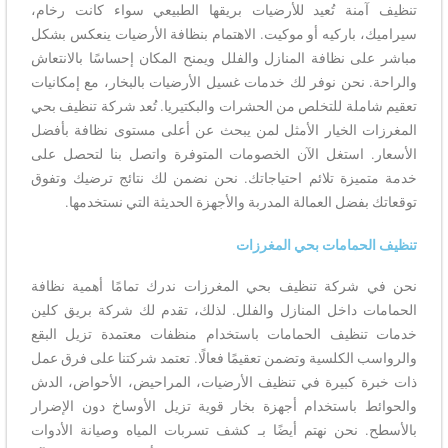
تنظيف آمنة تُعيد للأرضيات بريقها الطبيعي سواء كانت رخام،
سيراميك، باركيه أو موكيت. الاهتمام بنظافة الأرضيات ينعكس بشكل
مباشر على نظافة المنازل والفلل ويمنح المكان إحساسًا بالانتعاش
والراحة. نحن نوفر لك خدمات غسيل الأرضيات بالبخار، مع إمكانيات
تعقيم شاملة للتخلص من الحشرات والبكتيريا. تُعد شركة تنظيف بحي
المغرزات الخيار الأمثل لمن يبحث عن أعلى مستوى نظافة بأفضل
الأسعار. استغل الآن الخصومات المتوفرة واتصل بنا لتحصل على
خدمة متميزة تلائم احتياجاتك. نحن نضمن لك نتائج ترضيك وتفوق
توقعاتك بفضل العمالة المدربة والأجهزة الحديثة التي نستخدمها.
تنظيف الحمامات بحي المغرزات
نحن في شركة تنظيف بحي المغرزات ندرك تمامًا أهمية نظافة
الحمامات داخل المنازل والفلل. لذلك، تقدم لك شركة بريق كلين
خدمات تنظيف الحمامات باستخدام منظفات معتمدة تزيل البقع
والرواسب الكلسية وتضمن تعقيمًا فعالًا. تعتمد شركتنا على فرق عمل
ذات خبرة كبيرة في تنظيف الأرضيات، المراحيض، الأحواض، الدش
والحوائط باستخدام أجهزة بخار قوية تزيل الأوساخ دون الإضرار
بالأسطح. نحن نهتم أيضًا بـ كشف تسربات المياه وصيانة الأدوات