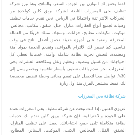
فقط يحقق لك التوازن بين الجودة، السعر، والنتائج، وهنا تبرز شركة
تنظيف بحي المغرزات التابعة لـشركة بريق كلين كواحدة من
الشركات الأكثر ثقة واعتمادًا في الرياض. نحن نقدم خدمات تنظيف
وصيانة لجميع أنواع العقارات: منازل، فلل، شقق، مكاتب، مجالس،
موكيت، مكيفات، مطابخ، خزانات، وسجاد. نمتلك فريقًا من العمالة
المحترفة ونعتمد على أجهزة حديثة تحقق أفضل نتائج في وقت
قياسي. كما نضمن لك الالتزام بالمواعيد، وتقديم الخدمة بمواد آمنة
ومعتمدة، لتعيش تجربة نظافة شاملة وآمنة. خدماتنا تغطي كل
احتياجاتك من غسيل وتنظيف وتعقيم ونقل ومكافحة الحشرات بحي
المغرزات. نحن نقدم باقات تنظيف بأسعار تنافسية وبخصم يصل إلى
30%. تواصل معنا لتحصل على تقييم مجاني وخطة تنظيف مخصصة
لك، فمعنا ستشعر بالفرق منذ أول زيارة.
شركة نظافة بحي المغرزات
عزيزي العميل، إذا كنت تبحث عن شركة تنظيف بحي المغرزات تعتمد
على الجودة والاحترافية، فإن شركة بريق كلين تقدم لك خدمات
نظافة متكاملة تلبي جميع احتياجاتك. نعمل على تنظيف المنازل،
الشقق، الفلل، المجالس، الكنب، الموكيت، الستائر، المطابخ،