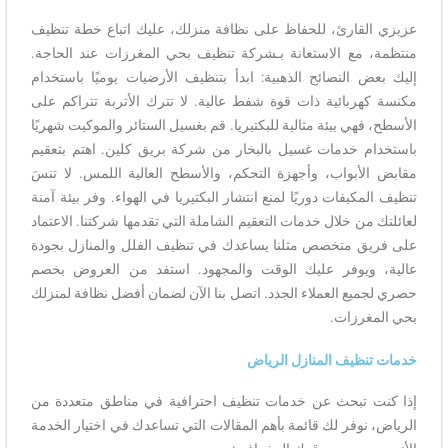
عزيزي القارئ، للحفاظ على نظافة منزلك، عليك اتباع خطة تنظيف
منتظمة، مع الاستعانة بـشركة تنظيف بحي المغرزات عند الحاجة.
إليك بعض النصائح الذهبية: ابدأ بتنظيف الأرضيات يوميًا باستخدام
مكنسة كهربائية ذات قوة شفط عالية. لا تترك الأتربة تتراكم على
الأسطح، فهي بيئة مثالية للبكتيريا. قم بغسيل الستائر والموكيت شهريًا
باستخدام خدمات غسيل بالبخار من شركة بريق كلين. اهتم بتعقيم
مقابض الأبواب، وأجهزة التحكم، والأسطح العالية اللمس. لا تنسَ
تنظيف المكيفات دوريًا لمنع انتشار البكتيريا في الهواء. وفر بيئة آمنة
لعائلتك من خلال خدمات التعقيم الشاملة التي تقدمها شركتنا. الاعتماد
على فريق متخصص مثلنا يساعدك في تنظيف الفلل والمنازل بجودة
عالية، ويوفر عليك الوقت والمجهود. استفد من العروض بخصم
حصري لجميع العملاء الجدد. اتصل بنا الآن لضمان أفضل نظافة لمنزلك
بحي المغرزات.
خدمات تنظيف المنازل الرياض
إذا كنت تبحث عن خدمات تنظيف احترافية في مناطق متعددة من
الرياض، نوفر لك قائمة بأهم المقالات التي تساعدك في اختيار الخدمة