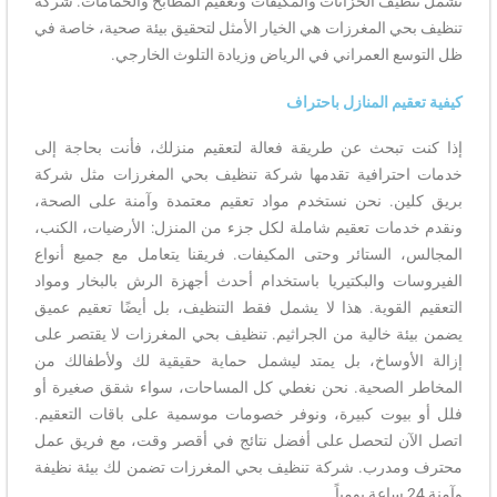
تشمل تنظيف الخزانات والمكيفات وتعقيم المطابخ والحمامات. شركة
تنظيف بحي المغرزات هي الخيار الأمثل لتحقيق بيئة صحية، خاصة في
ظل التوسع العمراني في الرياض وزيادة التلوث الخارجي.
كيفية تعقيم المنازل باحتراف
إذا كنت تبحث عن طريقة فعالة لتعقيم منزلك، فأنت بحاجة إلى
خدمات احترافية تقدمها شركة تنظيف بحي المغرزات مثل شركة
بريق كلين. نحن نستخدم مواد تعقيم معتمدة وآمنة على الصحة،
ونقدم خدمات تعقيم شاملة لكل جزء من المنزل: الأرضيات، الكنب،
المجالس، الستائر وحتى المكيفات. فريقنا يتعامل مع جميع أنواع
الفيروسات والبكتيريا باستخدام أحدث أجهزة الرش بالبخار ومواد
التعقيم القوية. هذا لا يشمل فقط التنظيف، بل أيضًا تعقيم عميق
يضمن بيئة خالية من الجراثيم. تنظيف بحي المغرزات لا يقتصر على
إزالة الأوساخ، بل يمتد ليشمل حماية حقيقية لك ولأطفالك من
المخاطر الصحية. نحن نغطي كل المساحات، سواء شقق صغيرة أو
فلل أو بيوت كبيرة، ونوفر خصومات موسمية على باقات التعقيم.
اتصل الآن لتحصل على أفضل نتائج في أقصر وقت، مع فريق عمل
محترف ومدرب. شركة تنظيف بحي المغرزات تضمن لك بيئة نظيفة
وآمنة 24 ساعة يومياً.