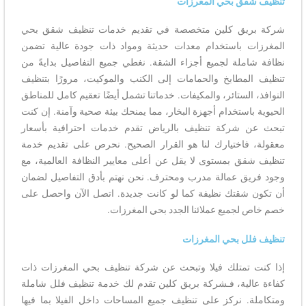
تنظيف شقق بحي المغرزات
شركة بريق كلين متخصصة في تقديم خدمات تنظيف شقق بحي
المغرزات باستخدام معدات حديثة ومواد ذات جودة عالية تضمن
نظافة شاملة لجميع أجزاء الشقة. نغطي جميع التفاصيل بدايةً من
تنظيف المطابخ والحمامات إلى الكنب والموكيت، مرورًا بتنظيف
النوافذ، الستائر، والمكيفات. خدماتنا تشمل أيضًا تعقيم كامل للمناطق
الحيوية باستخدام أجهزة البخار، مما يمنحك بيئة صحية وآمنة. إن كنت
تبحث عن شركة تنظيف بالرياض تقدم خدمات احترافية بأسعار
معقولة، فاختيارك لنا هو القرار الصحيح. نحرص على تقديم خدمة
تنظيف شقق بمستوى لا يقل عن أعلى معايير النظافة العالمية، مع
وجود فريق عمالة مدرب ومحترف. نحن نهتم بأدق التفاصيل لضمان
أن تكون شقتك نظيفة كما لو كانت جديدة. اتصل الآن واحصل على
خصم خاص لجميع عملائنا الجدد بحي المغرزات.
تنظيف فلل بحي المغرزات
إذا كنت تمتلك فيلا وتبحث عن شركة تنظيف بحي المغرزات ذات
كفاءة عالية، فـشركة بريق كلين تقدم لك خدمة تنظيف فلل شاملة
ومتكاملة. نركز على تنظيف جميع المساحات داخل الفيلا بما فيها