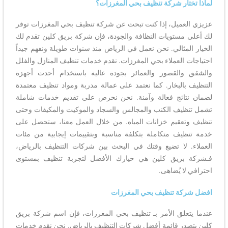
لماذا تختار شركة تنظيف بحي المغرزات؟
عزيزي العميل، إذا كنت تبحث عن شركة تنظيف بحي المغرزات توفر
لك أعلى مستويات النظافة والجودة، فإن شركة بريق كلين تقدم لك
الخيار المثالي. نحن نعمل في الرياض منذ سنوات طويلة ونفهم جيداً
احتياجات العملاء بحي المغرزات. نقدم خدمات تنظيف المنازل والفلل
والشقق والقصور والعمائر بجودة عالية باستخدام أحدث أجهزة
التنظيف بالبخار. كما نعتمد على عمالة مدربة ومواد تنظيف معتمدة
لضمان نتائج فعالة وآمنة. نحن نحرص على تقديم خدمات شاملة
تشمل تنظيف الكنب والمجالس والسجاد والموكيت والمكيفات وحتى
تنظيف وتعقيم خزانات المياه. من خلال العمل معنا، ستحصل على
خدمة تنظيف متكاملة بتكلفة مناسبة وبتقييمات إيجابية من مئات
العملاء. لا تضيع وقتك في البحث بين شركات التنظيف بالرياض،
فـشركة بريق كلين هي خيارك الأفضل لتجربة تنظيف بمستوى
احترافي لا يُضاهى.
افضل شركة تنظيف بحي المغرزات
عندما يتعلق الأمر بـ تنظيف بحي المغرزات، فإن اسم شركة بريق
كلين يتصدر قائمة أفضل شركات التنظيف بالرياض. نحن نقدم خدمات