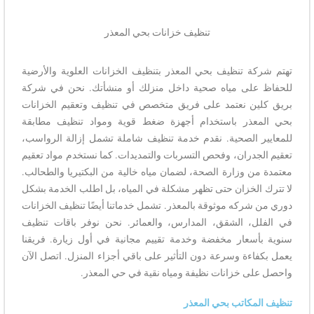
تنظيف خزانات بحي المعذر
تهتم شركة تنظيف بحي المعذر بتنظيف الخزانات العلوية والأرضية
للحفاظ على مياه صحية داخل منزلك أو منشأتك. نحن في شركة
بريق كلين نعتمد على فريق متخصص في تنظيف وتعقيم الخزانات
بحي المعذر باستخدام أجهزة ضغط قوية ومواد تنظيف مطابقة
للمعايير الصحية. نقدم خدمة تنظيف شاملة تشمل إزالة الرواسب،
تعقيم الجدران، وفحص التسربات والتمديدات. كما نستخدم مواد تعقيم
معتمدة من وزارة الصحة، لضمان مياه خالية من البكتيريا والطحالب.
لا تترك الخزان حتى تظهر مشكلة في المياه، بل اطلب الخدمة بشكل
دوري من شركه موثوقة بالمعذر. تشمل خدماتنا أيضًا تنظيف الخزانات
في الفلل، الشقق، المدارس، والعمائر. نحن نوفر باقات تنظيف
سنوية بأسعار مخفضة وخدمة تقييم مجانية في أول زيارة. فريقنا
يعمل بكفاءة وسرعة دون التأثير على باقي أجزاء المنزل. اتصل الآن
واحصل على خزانات نظيفة ومياه نقية في حي المعذر.
تنظيف المكاتب بحي المعذر