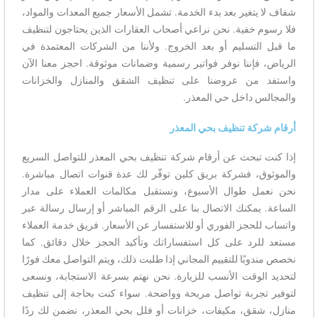
شفاف لا يتغير بعد بدء الخدمة. تشمل الأسعار جميع المعدات والمواد،
فلا رسوم خفية. نحن نراعي أصحاب العقارات الذين يحتاجون لتنظيف
ما قبل التسليم أو بعد الخروج. ولأننا من الشركات المعتمدة في
الرياض، فإننا نوفر فواتير رسمية وضمانات موثوقة. احجز معنا الآن
واستفد من عروضنا على تنظيف الشقق والمنازل والخزانات
والمجالس داخل حي المعذر.
أرقام شركة تنظيف بحي المعذر
إذا كنت تبحث عن أرقام شركة تنظيف بحي المعذر للتواصل السريع
والموثوق، فشركة بريق كلين توفّر لك عدة قنوات اتصال مباشرة.
نحن نعمل طوال الأسبوع، ونستقبل مكالمات العملاء على مدار
الساعة. يمكنك الاتصال بنا على الرقم المباشر أو إرسال رسالة عبر
واتساب للحجز الفوري أو للاستفسار عن الأسعار. فريق خدمة العملاء
مستعد للرد على كل استفساراتك وتأكيد الحجز خلال دقائق. كما
نخصص مندوبًا للتقييم المجاني إذا طلبت ذلك، ويتم التواصل معك فورًا
لتحديد الوقت الأنسب للزيارة. نحن نهتم بسرعة الاستجابة، ونسعى
لتوفير تجربة تواصل مريحة وواضحة. سواء كنت بحاجة إلى تنظيف
منازل، شقق، مكيفات، خزانات أو فلل بحي المعذر، نضمن لك ردًا