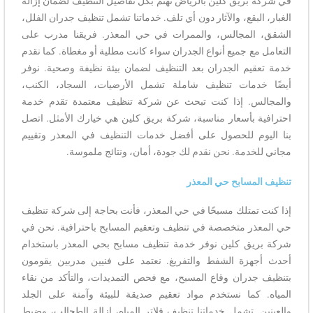
في شركة بريق كلين بالرياض نهتم بكل تفاصيل التنظيف لضمان إزالة
الغبار، البقع، والآثار دون أي تلف. خدماتنا تشمل تنظيف جدران الفلل،
الشقق، المجالس، والممرات في حي المعذر. فريقنا مدرب على
التعامل مع جميع أنواع الجدران سواء كانت مطلية أو مغطاة. كما نقدم
خدمة تعقيم الجدران بعد التنظيف لضمان بيئة نظيفة وصحية. نوفر
أيضًا خدمات تنظيف شاملة تشمل الأرضيات، السجاد، الكنب،
والمجالس. إذا كنت تبحث عن شركة تنظيف معتمدة تقدم خدمة
احترافية بأسعار مناسبة، شركة بريق كلين هي خيارك الأمثل. اتصل
بنا اليوم للحصول على أفضل خدمات التنظيف في المعذر وتقييم
مجاني للخدمة. نحن نقدم لك جودة، أمان، ونتائج ملموسة.
تنظيف المسابح حي المعذر
إذا كنت تمتلك مسبحًا في حي المعذر، فأنت بحاجة إلى شركة تنظيف
حي المعذر متخصصة في تنظيف وتعقيم المسابح باحترافية. نحن في
شركة بريق كلين نوفر خدمة تنظيف مسابح بحي المعذر باستخدام
أحدث أجهزة الشفط والتفريغ. نعتمد على فنيين مدربين يقومون
بتنظيف جدران وقاع المسبح، مع فحص التمديدات، والتأكد من نقاء
المياه. كما نستخدم مواد تعقيم صديقة للبيئة وآمنة على الجلد
والعينين. تشمل خدماتنا تنظيف فلاتر المياه، إزالة الطحالب، وضبط