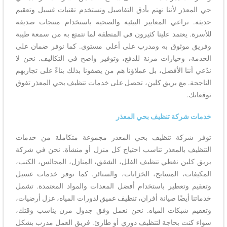
حي المعذر لأننا نهتم بأدق التفاصيل ونستخدم تقنيات غسيل وتعقيم
حديثة. نراعي المعايير البيئية والصحية باستخدام منتجات صديقة
للأسرة. يعتمد علينا كثيرون في المنطقة لما نتمتع به من سمعة طيبة
وفريق موثوق به ومدرب على أعلى مستوى. كما نوفر ضمان على
الخدمة، وخيارات مرنة للدفع، وتوفير واضح في التكاليف. نحن لا
ندّعي أننا الأفضل، بل عملاؤنا هم من يصفونا بذلك بناءً على تجاربهم
الناجحة. مع بريق كلين، تحصل على خدمات تنظيف بحي المعذر تفوق
توقعاتك.
خدمات شركة تنظيف بحي المعذر
توفر شركة تنظيف بحي المعذر مجموعة متكاملة من خدمات
التنظيف بالمعذر تناسب احتياج كل منزل أو منشأة. نحن في شركة
بريق كلين نغطي تنظيف الفلل، الشقق، المنازل، المجالس، الكنب،
المكيفات، المسابح، الخزانات، والستائر. كما نوفر خدمات غسيل
وتعقيم وتعطير باستخدام أفضل المعدات والمواد المعتمدة. تشمل
خدماتنا أيضًا صيانة أفران، تنظيف عميق لدورات المياه، عزل أرضيات،
وتعقيم شبكات المياه. نحن نعمل وفق جدول مرن يناسب وقتك،
سواء كنت بحاجة لتنظيف دوري أو طارئ. فريق العمل مدرب بشكل