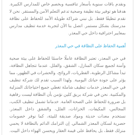
ونقدم باقات سنوية بأسعار تنافسية وبخصم خاص للمدارس الكبيرة.
هدفنا هو توفير بيئة نظيفة وصحية تدعم التعلم الآمن والمستقر. نحن لا
نقدم تنظيفًا فقط، بل نبني شراكة طويلة الأمد للحفاظ على نظافة
مدرستك بشكل مستمر. اتصل بنا الآن لتجربة خدمة تنظيف مدارس
بمعايير احترافية داخل حي المعذر.
أهمية الحفاظ على النظافة في حي المعذر
في حي المعذر، تعتبر النظافة عاملًا حاسمًا للحفاظ على بيئة صحية
وآمنة لجميع سكان المنازل، الشقق، والفلل. عندما تتجاهل النظافة،
تبدأ مشاكل الرطوبة، الفطريات، الروائح، والحشرات في الظهور، مما
يؤثر على جودة حياتك اليومية. ولهذا السبب تقدم لك شركة تنظيف
في حي المعذر خدمات تنظيف شاملة تغطي جميع احتياجاتك المنزلية
والمكتبية. نحن في شركة بريق كلين نؤمن بأن النظافة ليست رفاهية
بل ضرورة للحفاظ على الصحة العامة. خدماتنا تشمل تنظيف الكنب،
المجالس، المكيفات، الخزانات، الفلل، والشقق داخل المعذر.
نستخدم معدات حديثة ومواد صديقة للبيئة، كما نوفر خصومات
حصرية لسكان المعذر الشمالي. إن التزامك الدائم بالنظافة لا يحمي
منزلك فقط، بل يحافظ على قيمة العقار ويحسن الهواء داخل البيت.