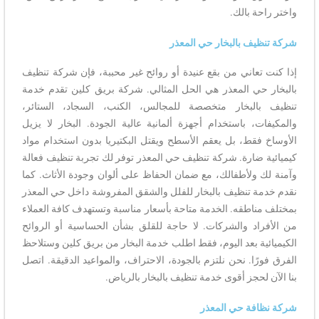
واختر راحة بالك.
شركة تنظيف بالبخار حي المعذر
إذا كنت تعاني من بقع عنيدة أو روائح غير محببة، فإن شركة تنظيف
بالبخار حي المعذر هي الحل المثالي. شركة بريق كلين تقدم خدمة
تنظيف بالبخار متخصصة للمجالس، الكنب، السجاد، الستائر،
والمكيفات، باستخدام أجهزة ألمانية عالية الجودة. البخار لا يزيل
الأوساخ فقط، بل يعقم الأسطح ويقتل البكتيريا بدون استخدام مواد
كيميائية ضارة. شركة تنظيف حي المعذر توفر لك تجربة تنظيف فعالة
وآمنة لك ولأطفالك، مع ضمان الحفاظ على ألوان وجودة الأثاث. كما
نقدم خدمة تنظيف بالبخار للفلل والشقق المفروشة داخل حي المعذر
بمختلف مناطقه. الخدمة متاحة بأسعار مناسبة وتستهدف كافة العملاء
من الأفراد والشركات. لا حاجة للقلق بشأن الحساسية أو الروائح
الكيميائية بعد اليوم، فقط اطلب خدمة البخار من بريق كلين وستلاحظ
الفرق فورًا. نحن نلتزم بالجودة، الاحتراف، والمواعيد الدقيقة. اتصل
بنا الآن لحجز أقوى خدمة تنظيف بالبخار بالرياض.
شركة نظافة حي المعذر