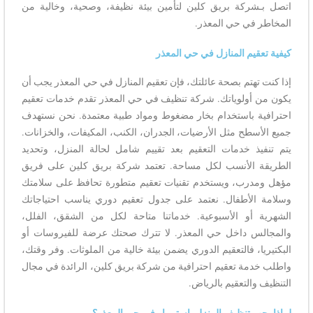
اتصل بـشركة بريق كلين لتأمين بيئة نظيفة، وصحية، وخالية من
المخاطر في حي المعذر.
كيفية تعقيم المنازل في حي المعذر
إذا كنت تهتم بصحة عائلتك، فإن تعقيم المنازل في حي المعذر يجب أن
يكون من أولوياتك. شركة تنظيف في حي المعذر تقدم خدمات تعقيم
احترافية باستخدام بخار مضغوط ومواد طبية معتمدة. نحن نستهدف
جميع الأسطح مثل الأرضيات، الجدران، الكنب، المكيفات، والخزانات.
يتم تنفيذ خدمات التعقيم بعد تقييم شامل لحالة المنزل، وتحديد
الطريقة الأنسب لكل مساحة. تعتمد شركة بريق كلين على فريق
مؤهل ومدرب، ويستخدم تقنيات تعقيم متطورة تحافظ على سلامتك
وسلامة الأطفال. نعتمد على جدول تعقيم دوري يناسب احتياجاتك
الشهرية أو الأسبوعية. خدماتنا متاحة لكل من الشقق، الفلل،
والمجالس داخل حي المعذر. لا تترك صحتك عرضة للفيروسات أو
البكتيريا، فالتعقيم الدوري يضمن بيئة خالية من الملوثات. وفر وقتك،
واطلب خدمة تعقيم احترافية من شركة بريق كلين، الرائدة في مجال
التنظيف والتعقيم بالرياض.
لماذا يجب تنظيف المنزل باستمرار في حي المعذر؟