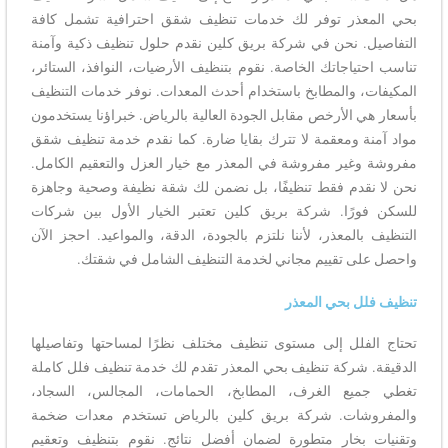
بحي المعذر توفر لك خدمات تنظيف شقق احترافية تشمل كافة
التفاصيل. نحن في شركة بريق كلين نقدم حلول تنظيف ذكية وآمنة
تناسب احتياجاتك الخاصة. نقوم بتنظيف الأرضيات، النوافذ، الستائر،
المكيفات، والمطابخ باستخدام أحدث المعدات. نوفر خدمات التنظيف
بأسعار هي الأرخص مقابل الجودة العالية بالرياض. خبراؤنا يستخدمون
مواد آمنة ومعقمة لا تترك بقايا ضارة. كما نقدم خدمة تنظيف شقق
مفروشة وغير مفروشة في المعذر مع خيار العزل والتعقيم الكامل.
نحن لا نقدم فقط تنظيفًا، بل نضمن لك شقة نظيفة وصحية وجاهزة
للسكن فورًا. شركة بريق كلين تعتبر الخيار الأول بين شركات
التنظيف بالمعذر، لأننا نلتزم بالجودة، الدقة، والمواعيد. احجز الآن
واحصل على تقييم مجاني لخدمة التنظيف الشامل في شقتك.
تنظيف فلل بحي المعذر
تحتاج الفلل إلى مستوى تنظيف مختلف نظرًا لمساحتها وتفاصيلها
الدقيقة. شركة تنظيف بحي المعذر تقدم لك خدمة تنظيف فلل كاملة
تغطي جميع الغرف، المطابخ، الحمامات، المجالس، السجاد،
والمفروشات. شركة بريق كلين بالرياض تستخدم معدات ضخمة
وتقنيات بخار متطورة لضمان أفضل نتائج. نقوم بتنظيف وتعقيم