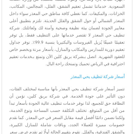
السعودية. خدماتنا تشمل تعقيم الشقق، الفلل، المجالس، المكاتب،
الخزانات، والمكيفات. كما نغطي كافة مناطق حي المعذر سواء داخل
المعذر الشمالي أو حول الشقق والفلل الحديثة. نلتزم بتطبيق أعلى
معايير الجودة لضمان بيئة نظيفة وصحية وآمنة لك ولعائلتك. شركة
تنظيف حي المعذر لا تقتصر خدماتها على التنظيف فقط، بل توفر
تعقيمًا عميقًا يُزيل الفيروسات والبكتيريا بنسبة 99.9٪. نوفر جداول
تعقيم دورية للمدارس والمكاتب والمنازل، بأسعار مرنة وبخصم خاص
للعقود الشهرية. اتصل بـشركة بريق كلين الآن وتمتع بـخدمات تعقيم
احترافية في الرياض تحميك وتمنحك راحة البال.
أسعار شركة تنظيف بحي المعذر
تتميز أسعار شركة تنظيف بحي المعذر بأنها مناسبة لمختلف الفئات،
دون التأثير على جودة الخدمة. في شركة بريق كلين، نؤمن أن
النظافة حق للجميع، لذا نوفر خدمات تنظيف عالية الجودة بأسعار تبدأ
من أقل من المتوقع. تختلف التكلفة حسب المساحة ونوع الخدمة،
ولكننا نضمن دائمًا أفضل قيمة مقابل السعر في حي المعذر. كما نقدم
خصومات مميزة للعملاء الجدد، وباقات شاملة للمنازل الكبيرة،
والشقق الفندقية، والفلل. نقوم بتقييم الحالة أولًا ثم نقدم عرض سعر