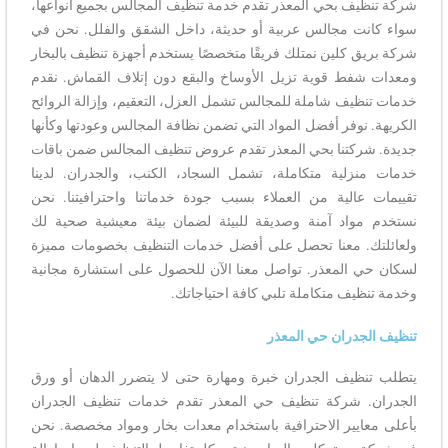
شركة تنظيف بحي المعذر تقدم خدمة تنظيف المجالس بجميع أنواعها،
سواء كانت مجالس عربية أو حديثة، داخل الشقق والفلل. نحن في
شركة بريق كلين نمتلك فريقًا متخصصًا يستخدم أجهزة تنظيف بالبخار
ومعدات شفط قوية تزيل الأوساخ والبقع دون إتلاف القماش. نقدم
خدمات تنظيف شاملة للمجالس تشمل العزل، التعقيم، وإزالة الروائح
الكريهة. نوفر أفضل المواد التي تضمن نظافة المجالس وعودتها وكأنها
جديدة. شركتنا بحي المعذر تقدم عروض تنظيف المجالس ضمن باقات
خدمات منزلية متكاملة، تشمل السجاد، الكنب، والجدران. لدينا
تقييمات عالية من العملاء بسبب جودة خدماتنا واحترافيتنا. نحن
نستخدم مواد آمنة وصديقة للبيئة لضمان بيئة معيشية صحية لك
ولعائلتك. معنا تحصل على أفضل خدمات التنظيف بخصومات مميزة
لسكان حي المعذر. تواصل معنا الآن للحصول على استشارة مجانية
وخدمة تنظيف متكاملة تلبي كافة احتياجاتك.
تنظيف الجدران حي المعذر
يتطلب تنظيف الجدران خبرة ومهارة حتى لا يتضرر الدهان أو ورق
الجدران. شركة تنظيف حي المعذر تقدم خدمات تنظيف الجدران
بأعلى معايير الاحترافية باستخدام معدات بخار ومواد مخصصة. نحن