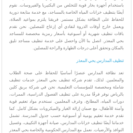
باستخدام أجهزة بخار قوية للتخلص من البكتيريا والفيروسات. نقوم
أيضًا بتنظيف خزانات المياه الخاصة بالمساجد، مع خدمة متابعة دورية
للحفاظ على النظافة بشكل مستمر. فريقنا يلتزم بمواعيد الصلاة،
ويعمل خارج أوقات الذروة لتفادي أي إزعاج للمصلين. نحن نقدم
باقات تنظيف شهرية أو أسبوعية بأسعار رمزية مخصصة للمساجد
بحي المعذر. اتصل بنا الآن واحصل على خدمة تنظيف مساجد تليق
بالمكان وتحقق أعلى درجات الطهارة والراحة للمصلين.
تنظيف المدارس بحي المعذر
تعد نظافة المدارس عنصرًا أساسيًا للحفاظ على صحة الطلاب
والمعلمين. لذلك، تقدم شركة تنظيف بحي المعذر خدمات تنظيف
شاملة ومخصصة للمؤسسات التعليمية. نحن في شركة بريق كلين
بالرياض نوفر فرقًا مدربة على تنظيف الفصول الدراسية، الممرات،
دورات المياه، المطابخ، وغرف المعلمين. نستخدم مواد تعقيم قوية
وآمنة للأطفال، مع ضمان إزالة الغبار والميكروبات بشكل كامل. كما
نقدم خدمة تعقيم يومية أو أسبوعية حسب جدول المدرسة. تشمل
خدماتنا أيضًا تنظيف خزانات المدارس، صيانة أجهزة التكييف، وغسيل
النوافذ والأرضيات. نعمل مع المدارس الحكومية والخاصة بحي المعذر