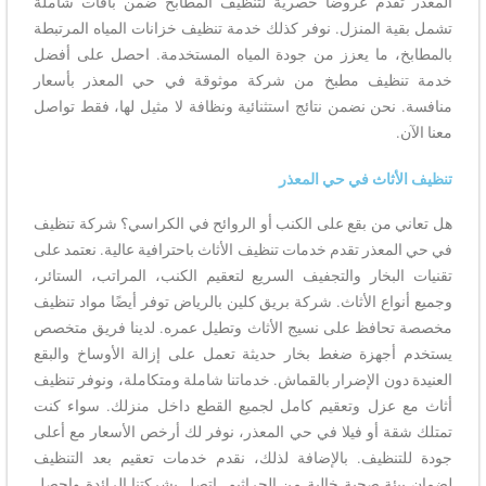
المعذر تقدم عروضًا حصرية لتنظيف المطابخ ضمن باقات شاملة
تشمل بقية المنزل. نوفر كذلك خدمة تنظيف خزانات المياه المرتبطة
بالمطابخ، ما يعزز من جودة المياه المستخدمة. احصل على أفضل
خدمة تنظيف مطبخ من شركة موثوقة في حي المعذر بأسعار
منافسة. نحن نضمن نتائج استثنائية ونظافة لا مثيل لها، فقط تواصل
معنا الآن.
تنظيف الأثاث في حي المعذر
هل تعاني من بقع على الكنب أو الروائح في الكراسي؟ شركة تنظيف
في حي المعذر تقدم خدمات تنظيف الأثاث باحترافية عالية. نعتمد على
تقنيات البخار والتجفيف السريع لتعقيم الكنب، المراتب، الستائر،
وجميع أنواع الأثاث. شركة بريق كلين بالرياض توفر أيضًا مواد تنظيف
مخصصة تحافظ على نسيج الأثاث وتطيل عمره. لدينا فريق متخصص
يستخدم أجهزة ضغط بخار حديثة تعمل على إزالة الأوساخ والبقع
العنيدة دون الإضرار بالقماش. خدماتنا شاملة ومتكاملة، ونوفر تنظيف
أثاث مع عزل وتعقيم كامل لجميع القطع داخل منزلك. سواء كنت
تمتلك شقة أو فيلا في حي المعذر، نوفر لك أرخص الأسعار مع أعلى
جودة للتنظيف. بالإضافة لذلك، نقدم خدمات تعقيم بعد التنظيف
لضمان بيئة صحية خالية من الجراثيم. اتصل بشركتنا الرائدة واحصل