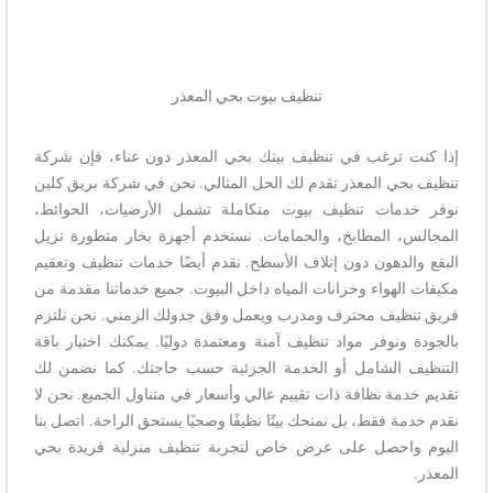
تنظيف بيوت بحي المعذر
إذا كنت ترغب في تنظيف بيتك بحي المعذر دون عناء، فإن شركة
تنظيف بحي المعذر تقدم لك الحل المثالي. نحن في شركة بريق كلين
نوفر خدمات تنظيف بيوت متكاملة تشمل الأرضيات، الحوائط،
المجالس، المطابخ، والحمامات. نستخدم أجهزة بخار متطورة تزيل
البقع والدهون دون إتلاف الأسطح. نقدم أيضًا خدمات تنظيف وتعقيم
مكيفات الهواء وخزانات المياه داخل البيوت. جميع خدماتنا مقدمة من
فريق تنظيف محترف ومدرب ويعمل وفق جدولك الزمني. نحن نلتزم
بالجودة ونوفر مواد تنظيف آمنة ومعتمدة دوليًا. يمكنك اختيار باقة
التنظيف الشامل أو الخدمة الجزئية حسب حاجتك. كما نضمن لك
تقديم خدمة نظافة ذات تقييم عالي وأسعار في متناول الجميع. نحن لا
نقدم خدمة فقط، بل نمنحك بيتًا نظيفًا وصحيًا يستحق الراحة. اتصل بنا
اليوم واحصل على عرض خاص لتجربة تنظيف منزلية فريدة بحي
المعذر.