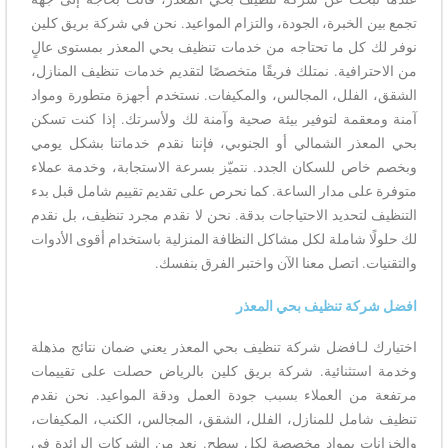
تجمع بين الخبرة، الجودة، والتزام المواعيد. نحن في شركة بريق كلين
نوفر لك كل ما تحتاجه من خدمات تنظيف بحي المعذر بمستوى عالٍ
من الاحترافية. نمتلك فريقًا متخصصًا لتقديم خدمات تنظيف المنازل،
الشقق، الفلل، المجالس، والمكيفات. نستخدم أجهزة متطورة ومواد
آمنة ومعقمة لتوفير بيئة صحية وآمنة لك ولأسرتك. إذا كنت تسكن
بحي المعذر الشمالي أو الجنوبي، فإننا نقدم خدماتنا بشكل يومي
وبخصم خاص للسكان الجدد. نتميّز بسرعة الاستجابة، وخدمة عملاء
متوفرة على مدار الساعة. كما نحرص على تقديم تقييم شامل قبل بدء
التنظيف لتحديد الاحتياجات بدقة. نحن لا نقدم مجرد تنظيف، بل نقدم
لك حلولًا شاملة لكل مشاكل النظافة المنزلية باستخدام أقوى الأدوات
والتقنيات. اتصل معنا الآن واختبر الفرق بنفسك.
افضل شركة تنظيف بحي المعذر
اختيارك لـافضل شركة تنظيف بحي المعذر يعني ضمان نتائج مذهلة
وخدمة استثنائية. شركة بريق كلين بالرياض حصلت على تقييمات
مرتفعة من العملاء بسبب جودة العمل ودقة المواعيد. نحن نقدم
تنظيف شامل للمنازل، الفلل، الشقق، المجالس، الكنب، المكيفات،
والخزانات بمواد مخصصة لكل سطح. نعد من الشركات الرائدة في