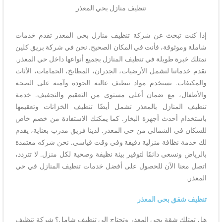
تنظيف منازل بحي المعذر
إذا كنت تبحث عن شركة تنظيف منازل بحي المعذر تقدم خدمات
شاملة وموثوقة، فأنت في المكان الصحيح. نحن في شركة بريق كلين
نمتلك خبرة طويلة في تنظيف المنازل بجميع أنواعها داخل حي المعذر.
نقدم خدماتنا لتشمل الأرضيات، الجدران، المطابخ، الحمامات، الأثاث
والمكيفات. نستخدم مواد تنظيف عالية الجودة وآمنة على الصحة
والأطفال، مع ضمان أعلى مستوى من التعقيم والتجفيف. خدمة
تنظيف المنازل بالمعذر تشمل أيضًا تنظيف الخزانات وتعقيمها
باستخدام أحدث أجهزة البخار. كما يمكنك الاستفادة من خصم خاص
للسكان في الشمالي من حي المعذر. لدينا فريق مدرب بعناية، يقدم
لك خدمة نظافة منزلية دقيقة وفي وقت قياسي. نحن شركه معتمدة
بالرياض ونسعى دائمًا لتوفير بيئة نظيفة وصحية لكل منزل. لا تتردد،
اتصل معنا الآن للحصول على أفضل خدمات تنظيف المنازل في حي
المعذر.
تنظيف شقق بحي المعذر
هل تمتلك شقة بحي المعذر وتحتاج إلى تنظيف شامل؟ شركة تنظيف