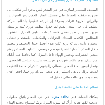
التنظيف المستمر لمنازلك في حي المعذر ليس مجرد أمر شكلي، بل
ضرورة حقيقية للحفاظ على صحتك. الغبار، العفن، وبر الحيوانات،
والروائح الكريهة تتراكم بسرعة إن لم يتم تنظيفها بانتظام. شركة
تنظيف في حي المعذر تقدم لك جدول تنظيف دوري يُنفذ بواسطة
فريق متمرس. نحن نغطي كافة خدمات تنظيف المنازل، الشقق،
المجالس، الكنب، السجاد، الخزانات والمكيفات، باستخدام تقنيات
متطورة وآمنة. شركة بريق كلين تقدم أفضل حلول التنظيف والتعقيم
داخل المعذر بأسعار تنافسية وبخصم موسمي. التنظيف المستمر يمنع
تفشي الحشرات، ويُحسن الهواء داخل المنزل، كما يحافظ على أثاثك
من التلف. نوفر باقات شهرية وربع سنوية تناسب احتياجك الشخصي،
ونصل لجميع أنحاء المعذر الشمالي والجنوبي. تذكر أن خدمة التنظيف
ليست ترفًا، بل هي استثمار في صحة أسرتك وراحتها. احجز الآن،
وتمتع بمستوى نظافة عالي لا مثيل له.
نصائح للحفاظ على نظافة المنزل
يمكنك الحفاظ على
نظافة منزلك
في حي المعذر باتباع خطوات
بسيطة لكنها فعالة. أولًا، قم بتهوية المنزل يوميًا للسماح بتجديد الهواء