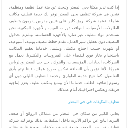
إذا كنت تدير مكتبًا بحي المعذر وتبحث عن بيئة عمل نظيفة ومنظمة،
فنحن في شركة تنظيف بحي المعذر نوفر لك خدمة تنظيف مكاتب
شاملة. تعتمد شركة بريق كلين على فنيين مدربين يقومون بتنظيف
الطاولات، الأرضيات، النوافذ، دورات المياه، والأجهزة المكتبية. نحن
نستخدم مواد تنظيف غير ضارة بالأجهزة الحساسة، ونلتزم بجداول
التنظيف دون تعطيل سير العمل. نقدم خطط تنظيف يومية، أسبوعية،
أو شهرية حسب احتياج مكتبك. وتشمل خدماتنا تعقيم المكاتب
باستخدام بخار قوي للقضاء على الفيروسات والبكتيريا. نعمل مع
الشركات، العيادات، المؤسسات، والبنوك داخل حي المعذر وبالرياض
عمومًا. لأننا نؤمن بأن النظافة تعكس صورة عملك، فإننا نهتم بأدق
التفاصيل. كما نتيح خدمة الطوارئ وخدمة التنظيف الليلي دون أي
رسوم إضافية. اطلب خدماتنا الآن وتمتع بمكتب نظيف يعزز إنتاجية
فريقك ويعكس احترافيتك أمام عملائك.
تنظيف المكيفات في حي المعذر
يعاني الكثير من سكان حي المعذر من مشاكل الروائح أو ضعف
التبريد الناتج عن تراكم الأتربة داخل المكيفات. لذلك توفر لك شركة
تنظيف في حي المعذر خدمة تنظيف مكيفات بجودة عالية ونتائج