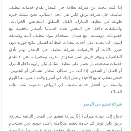
إذا كنت تبحث عن شركة نظافة حي المعذر تقدم خدمات تنظيف
شاملة، فإن شركة بريق كلين هي الحل المثالي. نحن نمتلك خبرة
طويلة في تنظيف المنازل، الفلل، الشقق، المجالس، الخزانات،
والمكيفات داخل حي المعذر. نقدم خدماتنا بأسعار تنافسية مع
خصومات موسمية، مع ضمان استخدام مواد تنظيف آمنة وصديقة
للبيئة. كما نعتمد على أحدث معدات النظافة لضمان نتائج فورية دون
ضرر للأثاث أو الأرضيات. شركة تنظيف حي المعذر تهتم بأدق
التفاصيل، وتوفر فريق عمل سعودي مدرب ومحترف. نحن لا نقدم
خدمات سطحية، بل نعمل على تنظيف شامل لكل زاوية داخل المنزل
أو الفلل أو الشقق. إذا كنت من سكان المعذر الشمالي أو الجنوبي،
فنحن نغطي جميع الأحياء ونصل إليك في أسرع وقت. اتصل معنا اليوم
واستفد من أفضل خدمة تنظيف في الرياض مدعومة بثقة مئات
العملاء.
شركة تعقيم حي المعذر
تحتاج إلى حماية منزلك؟ إذًا شركة تعقيم حي المعذر التابعة لـشركة
بريق كلين توفر لك خدمة تعقيم متكاملة بأعلى جودة. نحن نستخدم
أجهزة ضباب بارد وساخن، ومواد معقمة معتمدة من وزارة الصحة