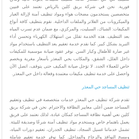
فورية. نحن في شركة بريق كلين بالرياض نعتمد على فنيين
متخصصين يستخدمون مضخات هواء ومواد تنظيف آمنة لإزالة الغبار
والميكروبات من الفلاتر والملفات الداخلية. نقوم بتنظيف كافة أنواع
المكيفات: الشباك، السبليت، والمركزي، مع ضمان عدم تسرب المياه
بعد التنظيف. هذه الخدمة تقلل من استهلاك الكهرباء وتحسن أداء
التبريد بشكل كبير. كما نقدم خدمة تعقيم بعد التنظيف باستخدام مواد
غير ضارة للأطفال وكبار السن. نوفر عقود صيانة موسمية للمكيفات
داخل الفلل، الشقق، والمكاتب بحي المعذر بأسعار مغرية وبخصم
خاص للعملاء الجدد. لا تؤجل صيانة المكيف حتى يتوقف، اتصل الآن
واحصل على خدمة تنظيف مكيفات معتمدة وفعالة داخل حي المعذر.
تنظيف المساجد حي المعذر
تقدم شركة تنظيف حي المعذر خدمات متخصصة في تنظيف وتعقيم
المساجد ضمن أعلى معايير النظافة والاحترام. نحن في شركة بريق
كلين نعي أهمية نظافة المساجد كمكان عبادة، لذلك نعتمد على فريق
يعمل باهتمام خاص ويستخدم مواد تنظيف آمنة شرعًا وصديقة للبيئة.
تشمل خدماتنا غسيل السجاد، تنظيف الجدران، تعقيم دورات المياه،
ومسح النوافذ والزجاج والمداخل. كما نوفر خدمة تعقيم شاملة