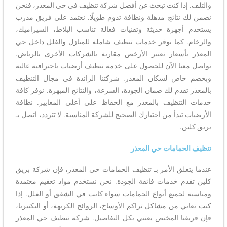
والتلف. إذا كنت تبحث عن أفضل شركة تنظيف في حي المعذر، فنحن
نضمن لك نتائج مذهلة ونظافة تدوم طويلًا. نعتمد على فريق مدرب
يستخدم أجهزة حديثة وتقنيات فعالة تناسب البلاط، السيراميك،
والرخام. كما نوفر خدمات تنظيف شاملة للمنازل والفلل داخل حي
المعذر بأسعار تعتبر الأرخص مقارنة بالشركات الأخرى بالرياض.
تواصل معنا الآن للحصول على خدمة تنظيف أرضيات باحترافية عالية
وبخصم خاص لسكان المعذر. شركتنا الرائدة في مجال التنظيف
بالمعذر تقدم لك ضمان الجودة، السرعة، والنتائج المبهرة. نوفر كافة
خدمات التنظيف بالمعذر مع الحفاظ على أعلى المعايير. نظافة
الأرضيات تبدأ من اختيارك الصحيح للشركة المناسبة. لا تتردد، اتصل بـ
بريق كلين.
تنظيف الحمامات حي المعذر
عندما يتعلق الأمر بـ تنظيف الحمامات حي المعذر، فإن شركة بريق
كلين تقدم خدمات فائقة الجودة. نحن نستخدم مواد تعقيم معتمدة
ومناسبة لجميع أنواع الحمامات سواء كانت في الشقق أو الفلل. إذا
كنت تعاني من مشاكل تراكم الأوساخ، الروائح الكريهة، أو البكتيريا،
فإن فريقنا المختص يعتني بكل التفاصيل. شركة تنظيف حي المعذر