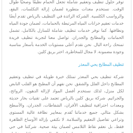
توفر حلول تنظيف وتعقيم شاملة تجعل الحمام نظيفًا وصحيًا طوال
الوقت. نستخدم معدات متطورة لضمان إزالة التكلسات، البقع،
والرواسب الكلسية. الشركة الرائدة في التنظيف بالرياض تقدم أيضًا
خدمات تعقيم خزانات المياه المرتبطة بالحمامات، لضمان جودة المياه
ونظافتها. كما نوفر خدمات تنظيف شاملة للمنازل بالكامل، تشمل
الحمامات والمطابخ والجدران. تواصل معنا لتجربة تنظيف فريدة
تمنحك راحة البال. نحن نقدم أعلى مستويات الخدمة بأسعار مناسبة
وجودة مضمونة. لا مجال للمخاطرة، اختر بريق كلين.
تنظيف المطابخ بحي المعذر
شركة تنظيف بحي المعذر تمتلك خبرة طويلة في تنظيف وتعقيم
المطابخ داخل الفلل والشقق. نحن نفهم أن المطبخ هو القلب النابض
لكل منزل، لذلك نستخدم أفضل المواد لإزالة الدهون، الروائح،
والجراثيم. شركة بريق كلين بالرياض تعتمد على تقنيات بخار حديثة
ومعدات احترافية لتنظيف الأفران، الشفاطات، الجدران، والأسطح
بشكل مثالي. جميع خدماتنا تُقدم بمعايير نظافة عالية المستوى
وتراعي تفاصيل التعقيم والسلامة. لا نكتفي بإزالة الأوساخ الظاهرة
فقط، بل نعقم نقاط التلامس لضمان بيئة صحية. شركتنا في حي