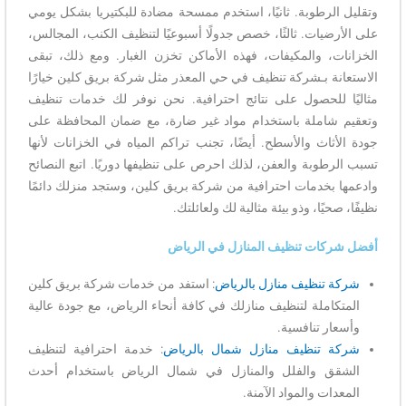
وتقليل الرطوبة. ثانيًا، استخدم ممسحة مضادة للبكتيريا بشكل يومي
على الأرضيات. ثالثًا، خصص جدولًا أسبوعيًا لتنظيف الكنب، المجالس،
الخزانات، والمكيفات، فهذه الأماكن تخزن الغبار. ومع ذلك، تبقى
الاستعانة بـشركة تنظيف في حي المعذر مثل شركة بريق كلين خيارًا
مثاليًا للحصول على نتائج احترافية. نحن نوفر لك خدمات تنظيف
وتعقيم شاملة باستخدام مواد غير ضارة، مع ضمان المحافظة على
جودة الأثاث والأسطح. أيضًا، تجنب تراكم المياه في الخزانات لأنها
تسبب الرطوبة والعفن، لذلك احرص على تنظيفها دوريًا. اتبع النصائح
وادعمها بخدمات احترافية من شركة بريق كلين، وستجد منزلك دائمًا
نظيفًا، صحيًا، وذو بيئة مثالية لك ولعائلتك.
أفضل شركات تنظيف المنازل في الرياض
شركة تنظيف منازل بالرياض
: استفد من خدمات شركة بريق كلين
المتكاملة لتنظيف منازلك في كافة أنحاء الرياض، مع جودة عالية
وأسعار تنافسية.
شركة تنظيف منازل شمال بالرياض
: خدمة احترافية لتنظيف
الشقق والفلل والمنازل في شمال الرياض باستخدام أحدث
المعدات والمواد الآمنة.