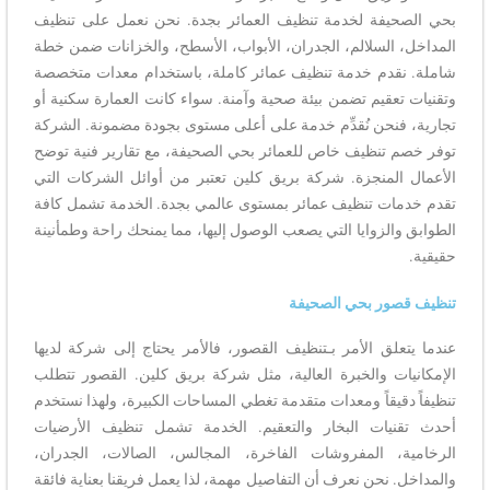
بحي الصحيفة لخدمة تنظيف العمائر بجدة. نحن نعمل على تنظيف
المداخل، السلالم، الجدران، الأبواب، الأسطح، والخزانات ضمن خطة
شاملة. نقدم خدمة تنظيف عمائر كاملة، باستخدام معدات متخصصة
وتقنيات تعقيم تضمن بيئة صحية وآمنة. سواء كانت العمارة سكنية أو
تجارية، فنحن نُقدِّم خدمة على أعلى مستوى بجودة مضمونة. الشركة
توفر خصم تنظيف خاص للعمائر بحي الصحيفة، مع تقارير فنية توضح
الأعمال المنجزة. شركة بريق كلين تعتبر من أوائل الشركات التي
تقدم خدمات تنظيف عمائر بمستوى عالمي بجدة. الخدمة تشمل كافة
الطوابق والزوايا التي يصعب الوصول إليها، مما يمنحك راحة وطمأنينة
حقيقية.
تنظيف قصور بحي الصحيفة
عندما يتعلق الأمر بـتنظيف القصور، فالأمر يحتاج إلى شركة لديها
الإمكانيات والخبرة العالية، مثل شركة بريق كلين. القصور تتطلب
تنظيفاً دقيقاً ومعدات متقدمة تغطي المساحات الكبيرة، ولهذا نستخدم
أحدث تقنيات البخار والتعقيم. الخدمة تشمل تنظيف الأرضيات
الرخامية، المفروشات الفاخرة، المجالس، الصالات، الجدران،
والمداخل. نحن نعرف أن التفاصيل مهمة، لذا يعمل فريقنا بعناية فائقة