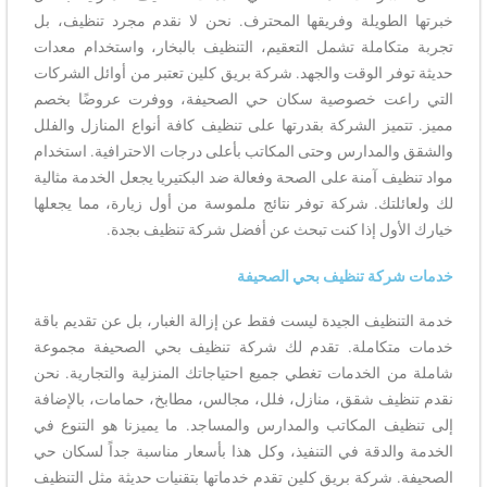
خبرتها الطويلة وفريقها المحترف. نحن لا نقدم مجرد تنظيف، بل
تجربة متكاملة تشمل التعقيم، التنظيف بالبخار، واستخدام معدات
حديثة توفر الوقت والجهد. شركة بريق كلين تعتبر من أوائل الشركات
التي راعت خصوصية سكان حي الصحيفة، ووفرت عروضًا بخصم
مميز. تتميز الشركة بقدرتها على تنظيف كافة أنواع المنازل والفلل
والشقق والمدارس وحتى المكاتب بأعلى درجات الاحترافية. استخدام
مواد تنظيف آمنة على الصحة وفعالة ضد البكتيريا يجعل الخدمة مثالية
لك ولعائلتك. شركة توفر نتائج ملموسة من أول زيارة، مما يجعلها
خيارك الأول إذا كنت تبحث عن أفضل شركة تنظيف بجدة.
خدمات شركة تنظيف بحي الصحيفة
خدمة التنظيف الجيدة ليست فقط عن إزالة الغبار، بل عن تقديم باقة
خدمات متكاملة. تقدم لك شركة تنظيف بحي الصحيفة مجموعة
شاملة من الخدمات تغطي جميع احتياجاتك المنزلية والتجارية. نحن
نقدم تنظيف شقق، منازل، فلل، مجالس، مطابخ، حمامات، بالإضافة
إلى تنظيف المكاتب والمدارس والمساجد. ما يميزنا هو التنوع في
الخدمة والدقة في التنفيذ، وكل هذا بأسعار مناسبة جداً لسكان حي
الصحيفة. شركة بريق كلين تقدم خدماتها بتقنيات حديثة مثل التنظيف