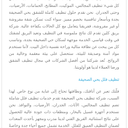
كل شيء: تنظيف المجالس، الموكيت، المطابخ، الحمامات، الأرضيات،
وحتى الجدران. نحن نقدم حلول تنظيف كاملة للشقق بحي الصحيفة
بجدة وبأسعار تنافسية بخصم مميز. سواء كنت تسكن شقة مفروشة
أو غير مفروشة، ففريقنا يتعامل مع كل الحالات بكفاءة عالية. شركة
بريق كلين تقدم لك نتائج ملموسة في التنظيف وتعيد البريق لشقتك
في وقت قياسي. الخدمة موجهة لسكان حي الصحيفة بجدة، وتناسب
كل من يبحث عن نظافة مثالية وراحة نفسية داخل البيت. لأننا نستخدم
مواد آمنة وصديقة للبيئة، ستحصل على بيئة معقمة وخالية من
الروائح. تُعد شركتنا من أفضل الشركات في مجال تنظيف الشقق
ورضا العملاء لدينا هو أولويتنا.
تنظيف فلل بحي الصحيفة
فلّتك تعبر عن أناقتك، ونظافتها تحتاج إلى عناية من نوع خاص. لهذا
السبب، شركة تنظيف بحي الصحيفة تقدم خدمات تنظيف فلل شاملة
تضم تنظيف المجالس، الأثاث، الجدران، الأرضيات، والنوافذ. نحن
نستخدم أجهزة غسيل بالبخار، ومنظفات ذات جودة عالية للحصول
على نتائج استثنائية. الفريق الفني لدينا مدرب ومجهز بأحدث المعدات
لضمان التنظيف العميق للفلل. الخدمة تشمل جميع أحياء جدة وخاصةً