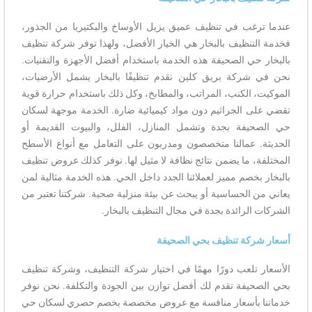
عندما ترغب في تنظيف عميق يزيل الأوساخ والبكتيريا من الجذور،
فخدمة التنظيف بالبخار هي الخيار الأفضل، ولهذا توفر شركة تنظيف
بالبخار حي الصحيفة هذه الخدمة باستخدام أفضل الأجهزة والتقنيات.
نحن في شركة بريق كلين نقدم تنظيفًا بالبخار يشمل الأرضيات،
الموكيت، الكنب، المراتب، والمطابخ، وكل ذلك باستخدام حرارة قوية
تقضي على الجراثيم دون مواد كيميائية ضارة. الخدمة موجهة لسكان
حي الصحيفة بجدة وتشمل المنازل، الفلل، والبيوت القديمة أو
الحديثة. عمالنا متخصصون ومدربون على التعامل مع أنواع الأسطح
المختلفة، ما يضمن نتائج نظافة لا مثيل لها. نوفر كذلك عروض تنظيف
بالبخار بخصم مميز لعملائنا الجدد داخل الحي. هذه الخدمة مثالية لمن
يعاني من الحساسية أو يبحث عن بيئة منزلية صحية. شركتنا تعتبر من
الشركات الرائدة بجدة في مجال التنظيف بالبخار.
أسعار شركة تنظيف بحي الصحيفة
الأسعار تلعب دورًا مهمًا في اختيار شركة التنظيف، وشركة تنظيف
بحي الصحيفة تقدم لك أفضل توازن بين الجودة والتكلفة. نحن نوفر
خدماتنا بأسعار منافسة مع عروض مخصصة بخصم حصري لسكان حي