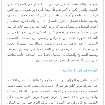
وجودة حياتك. عندما تسكن في حي نشط مثل حي الصحيفة، فإن
التلوث والغبار يكونان أكثر شيوعاً، وهنا يأتي دور شركة بريق كلين
لتوفير بيئة نظيفة وآمنة لك ولعائلتك. الشركة تقدم خدمات تنظيف
وتعقيم شاملة تشمل المنازل، الشقق، الفلل، والمجالس، باستخدام
أحدث المعدات والتقنيات. شركة بريق كلين تعد من الشركات الرائدة
في جدة وتقدم خدماتها بخصم خاص لسكان الحي. نحن نؤمن أن
النظافة الدورية تقيك من الأمراض وتحسن من نفسيتك. التنظيف
المنزلي لا يعد رفاهية بل ضرورة يومية، ولذلك من المهم أن تعتمد
على شركة تمتلك خبرة في مجال التنظيف بالبخار، وغسيل السجاد،
وتعقيم المطابخ والحمامات. عندما تحافظ على النظافة، فأنت تحافظ
على بيتك وأفراد أسرتك وتعزز من جودة حياتهم.
كيفية تعقيم المنازل بفاعلية
تعقيم المنازل يحتاج إلى أدوات خاصة وخبرة عالية، لذلك فإن الاعتماد
على شركة بريق كلين هو خيارك الأمثل. نحن نقدم خدمة تعقيم دقيقة
باستخدام مواد معتمدة من الجهات الصحية، تضمن إزالة الفيروسات
والبكتيريا من كافة الأسطح. فريق شركة بريق كلين مدرب على
التعامل مع كل ركن في المنزل، من غرف النوم حتى دورات المياه،