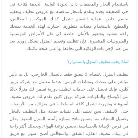
باستخدام البخار والمعقمات ذات الجودة العالية. الخدمة مُتاحة في
حي الصحيفة بجدة وتقدم بأسعار منافسة مع عروض تنظيف وتعقيم
بخصم خاص. عملية التعقيم تشمل كذلك الموكيت، المجالس،
والمطبخ، باستخدام معدات متطورة. اختيارك لهذه الخدمة يمنحك
راحة نفسية وشعور بالأمان. خاصة في ظل الأمراض الموسمية
والفيروسات المنتشرة، فإن تنظيف وتعقيم المنزل بشكل دوري يعد
من أهم الإجراءات الوقائية التي تحافظ بها على صحة عائلتك.
لماذا يجب تنظيف المنزل باستمرار؟
تنظيف المنزل بانتظام لا يتعلق فقط بالجمال الخارجي، بل له تأثير
مباشر على صحتك ونشاطك اليومي. عندما تتعامل مع شركة بريق
كلين، فإنك تحصل على خدمات تنظيف دورية تضمن لك منزلًا خاليًا
من الأوساخ والملوثات. شركة بريق كلين تقدم لك عروض تنظيف
أسبوعية وشهرية تشمل كافة المساحات في منزلك، من الأرضيات
حتى الأسقف. نحن نعتمد على تقنيات حديثة مثل التنظيف بالبخار
وغسيل السجاد، مما يضمن نتائج ممتازة وآمنة. المنزل النظيف يقلل
من فرص الإصابة بالحساسية، يحسن نوعية الهواء، ويجعلك أكثر راحة
في بيتك. تنظيف الفلل، الشقق، والمجالس أصبح أسهل مع فريق