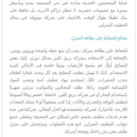
عملنا المتخصص. الخدمة متاحة في حي الصحيفة بجدة وبأسعار
مميزة مع خصومات حصرية. لا تنتظر تراكم الأتربة، بل حافظ على
بيتك نظيفًا طوال الوقت بالاعتماد على شركة موثوقة في مجال
التنظيف المنزلي.
نصائح للحفاظ على نظافة المنزل
للحفاظ على نظافة منزلك، يجب أن تتبع خطة واضحة وروتين يومي،
بالإضافة إلى الاستعانة بـشركة بريق كلين بشكل دوري. إليك بعض
النصائح: أولًا، قم بمسح الأرضيات يوميًا خاصة في الأماكن كثيرة
الاستخدام. ثانيًا، لا تهمل تنظيف المطبخ بعد كل وجبة، فبقايا الطعام
تجذب الحشرات. ثالثًا، استخدم مواد تنظيف آمنة وتجنب المواد
الكيميائية القوية. رابعًا، نظف المجالس والموكيت مرتين شهريًا
باستخدام البخار أو عبر شركة بريق كلين. خامسًا، خصص وقتًا أسبوعيا
لتنظيف النوافذ والجدران والأثاث. إذا كنت مشغولاً أو لا تمتلك المعدات
اللازمة، فاختيارك لشركة متخصصة هو الحل المثالي. شركتنا في جدة
تقدم خدمات تنظيف بخصم خاص لسكان حي الصحيفة وتغطي جميع
جوانب التنظيف المنزلي. اتبع هذه الخطوات وستحصل على منزل
نظيف يعزز من راحتك وصحة أسرتك.