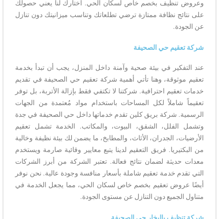
وعروض تنظيف بخصم خاص لسكان الحي. اختارك لنا يعني حصولك
على نتائج نظافة ممتازة ترضي تطلعاتك وتناسب ميزانيتك دون تنازل
عن الجودة.
شركة تعقيم حي الصحيفة
عند التفكير في بيئة صحية وآمنة داخل المنزل، يجب أن تبدأ بخدمة
تعقيم موثوقة، وهنا تأتي أهمية شركة تعقيم حي الصحيفة في تقديم
خدمات تعقيم احترافية. شركتنا لا تكتفي فقط بإزالة الأتربة، بل توفر
تعقيماً شاملاً لكل المساحات باستخدام مواد مُعتمدة من الجهات
الرسمية. شركة بريق كلين تقدم خدماتها داخل حي الصحيفة في جدة
وتشمل الفلل، الشقق، البيوت، والمكاتب. الخدمة تشمل تعقيم
الأرضيات، الجدران، الأثاث، والمطابخ، ما يضمن لك بيئة نظيفة وخالية
من البكتيريا. فريق التعقيم لدينا يتبع معايير وقائية صارمة ويستخدم
معدات حديثة لضمان نتائج فعالة. تعتبر الشركة من أبرز الشركات
التي تقدم خدمة تعقيم شاملة بأسعار منافسة وجودة عالية. نحن نوفر
أيضًا عروض تعقيم بخصم خاص لسكان الحي، مما يجعل الخدمة في
متناول الجميع دون التنازل عن مستوى الجودة.
شركة تنظيف بالبخار حي الصحيفة