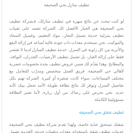
تنظيف منازل بحي الصحيفة
لو كنت تبحث عن نتائج مبهرة في تنظيف منازلك، فـشركة تنظيف
بحي الصحيفة هي الخيار الأفضل لك. الشركة تعتمد على تقنيات
تنظيف منزلية حديثة تشمل البخار، مواد التعقيم، وغسيل السجاد
والموكيت. نحن نستخدم معدات ذات جودة عالية تُساعد في إزالة البقع
والأتربة من كل زاوية في المنزل. خدمة تنظيف المنازل لدينا لا تقتصر
فقط على إزالة الغبار، بل تشمل تنظيف الأرضيات، الجدران، النوافذ،
والمطابخ. وهذا يقدّم لك ضمن عروض تنظيف بجدة بخصومات حصرية
لأهالي حي الصحيفة. فريق العمل متخصص ومدرّب للتعامل مع
مختلف المساحات، سواء كانت صغيرة أو كبيرة. الشركه تهتم بكل
تفاصيل المنزل وتوفر لك نتائج نظافة طويلة الأمد تجعل بيتك كأنه
جديد. نحن نحرص على رضاك من أول زيارة، لأننا نعتبر النظافة
مسؤوليتنا الكاملة.
تنظيف شقق بحي الصحيفة
شقتك تستحق عناية خاصة، ولهذا تقدم شركة تنظيف بحي الصحيفة
خدمات تنظيف شقق باستخدام معدات وتقنيات حديثة. الخدمة تشمل