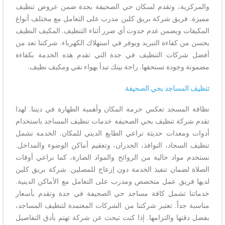
والمركزية، وتقدم لسكان حي الصحيفة بجدة ضمن عروض تنظيف
مميزة. فريق شركة بريق كلين مدرب على التعامل مع مختلف أنواع
المكيفات ويضمن عدم حدوث أي ضرر أثناء التنظيف. المكيف النظيف
يحسن من كفاءة التبريد ويوفر في استهلاك الكهرباء. شركتنا تعد من
أفضل شركات التنظيف في جدة التي تقدم هذه الخدمة بكفاءة
مضمونة وجودة تستحقها. راحة بيتك تبدأ بهواء نقي ومكيف نظيف.
تنظيف المساجد بحي الصحيفة
نظافة المسجد تعكس حرمة المكان وأهمية الطهارة في ديننا. لهذا
تقدم شركة تنظيف بحي الصحيفة خدمات تنظيف المساجد باستخدام
أدوات ومعدات حديثة تراعي الطابع الديني للمكان. الخدمة تشمل
تنظيف السجاد، النوافذ، الجدران، وتعقيم أماكن الوضوء والمداخل.
نستخدم مواد خالية من الروائح والمواد الضارة، كما نراعي أوقات
الصلاة لضمان تنفيذ الخدمة دون إزعاج للمصلين. شركة بريق كلين
لديها فريق عمل متخصص ومدرب على التعامل مع الأماكن الدينية.
خدماتنا تشمل كافة مساجد حي الصحيفة في جدة وتقدم بأسعار
مناسبة جداً. تعتبر شركتنا من الشركات المعتمدة لتنظيف المساجد،
بفضل دقتها والتزامها. إذا كنت تبحث عن شركة تهتم بأدق التفاصيل