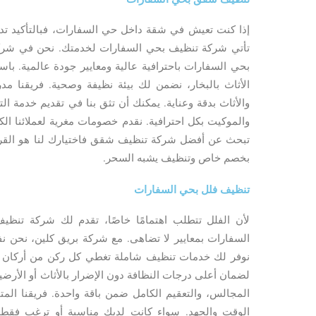
إذا كنت تعيش في شقة داخل حي السفارات، فبالتأكيد تدر
تأتي شركة تنظيف بحي السفارات لخدمتك. نحن في شرك
بحي السفارات باحترافية عالية ومعايير جودة عالمية. ب
الأثاث بالبخار، نضمن لك بيئة نظيفة وصحية. فريقنا مد
والأثاث بدقة وعناية. يمكنك أن تثق بنا في تقديم خدمة ا
والموكيت بكل احترافية. نقدم خصومات مغرية لعملائنا ال
تبحث عن أفضل شركة تنظيف شقق فاختيارك لنا هو القر
بخصم خاص وتنظيف يشبه السحر.
تنظيف فلل بحي السفارات
لأن الفلل تتطلب اهتمامًا خاصًا، تقدم لك شركة تن
السفارات بمعايير لا تضاهى. مع شركة بريق كلين، نحن نف
نوفر لك خدمات تنظيف شاملة تغطي كل ركن من أركان الف
لضمان أعلى درجات النظافة دون الإضرار بالأثاث أو الأرض
المجالس، والتعقيم الكامل ضمن باقة واحدة. فريقنا الم
الوقت والجهد. سواء كانت لديك مناسبة أو ترغب فقط 