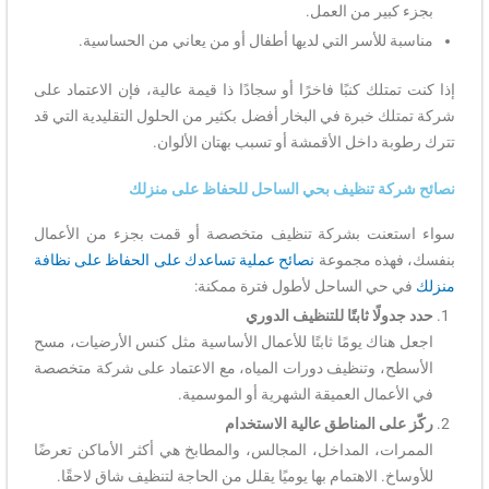
بجزء كبير من العمل.
مناسبة للأسر التي لديها أطفال أو من يعاني من الحساسية.
إذا كنت تمتلك كنبًا فاخرًا أو سجادًا ذا قيمة عالية، فإن الاعتماد على
شركة تمتلك خبرة في البخار أفضل بكثير من الحلول التقليدية التي قد
تترك رطوبة داخل الأقمشة أو تسبب بهتان الألوان.
نصائح شركة تنظيف بحي الساحل للحفاظ على منزلك
سواء استعنت بشركة تنظيف متخصصة أو قمت بجزء من الأعمال
بنفسك، فهذه مجموعة
نصائح عملية تساعدك على الحفاظ على نظافة
منزلك
في حي الساحل لأطول فترة ممكنة:
حدد جدولًا ثابتًا للتنظيف الدوري
اجعل هناك يومًا ثابتًا للأعمال الأساسية مثل كنس الأرضيات، مسح
الأسطح، وتنظيف دورات المياه، مع الاعتماد على شركة متخصصة
في الأعمال العميقة الشهرية أو الموسمية.
ركّز على المناطق عالية الاستخدام
الممرات، المداخل، المجالس، والمطابخ هي أكثر الأماكن تعرضًا
للأوساخ. الاهتمام بها يوميًا يقلل من الحاجة لتنظيف شاق لاحقًا.