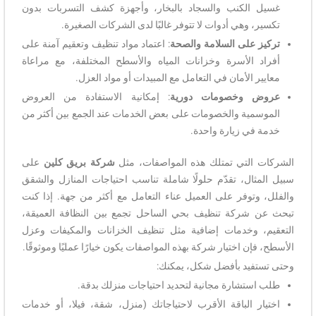
غسيل الكنب والسجاد بالبخار، وأجهزة كشف التسربات بدون
تكسير، وهي أدوات لا تتوفر غالبًا لدى الشركات الصغيرة.
تركيز على السلامة والصحة
: اعتماد مواد تنظيف وتعقيم آمنة على
أفراد الأسرة وخزانات المياه والأسطح المختلفة، مع مراعاة
معايير الأمان في التعامل مع المبيدات أو مواد العزل.
عروض وخصومات دورية
: إمكانية الاستفادة من العروض
الموسمية والخصومات على بعض الخدمات عند الجمع بين أكثر من
خدمة في زيارة واحدة.
الشركات التي تمتلك هذه المواصفات، مثل
شركة بريق كلين
على
سبيل المثال، تقدّم حلولًا شاملة تناسب احتياجات المنازل والشقق
والفلل، وتوفر على العميل عناء التعامل مع أكثر من جهة. إذا كنت
تبحث عن شركة تنظيف بحي الساحل تجمع بين النظافة العميقة،
التعقيم، وخدمات إضافية مثل تنظيف الخزانات والمكيفات وعزل
الأسطح، فإن اختيار شركة بهذه المواصفات يكون خيارًا عمليًا وموثوقًا.
وحتى تستفيد بأفضل شكل، يمكنك:
طلب استشارة مجانية لتحديد احتياجات منزلك بدقة.
اختيار الباقة الأقرب لاحتياجاتك (منزل، شقة، فيلا، أو خدمات