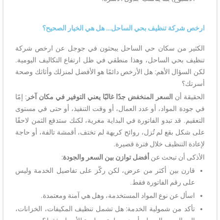
ارخص شركة تنظيف بحي الساحل… هل هي الخيار الصحيح؟
الكثير من سكان حي الساحل يبحثون في جوجل عن ارخص شركة
تنظيف بحي الساحل، وهذا منطقي في ظل ارتفاع التكاليف اليومية.
لكن السؤال الأهم: هل الأرخص دائمًا هو الأفضل لمنزلك وأثاثك وصحة
أسرتك؟
الحقيقة أن
السعر المنخفض جدًا غالبًا يعني التوفير في مكان آخر
: إمّا
في جودة المواد، أو عدد العمال، أو وقت التنفيذ، أو حتى في مستوى
التعقيم. قد تبدو الفاتورة في البداية مغرية، لكنك ستدفع الثمن لاحقًا
على شكل بقع لم تُزل، روائح كريهة لم تختف، أقمشة تالفة، أو حاجة
لإعادة التنظيف خلال فترة قصيرة.
الأذكى أن تبحث عن
أفضل توازن بين السعر والجودة
:
قارن بين أكثر من عرض، لكن ركّز على تفاصيل الخدمة وليس
على رقم الفاتورة فقط.
اسأل عن نوع المواد المستخدمة، وهل هي آمنة ومعتمدة.
تأكد من شمولية الخدمة: هل تشمل تنظيف المكيفات، الخزانات،