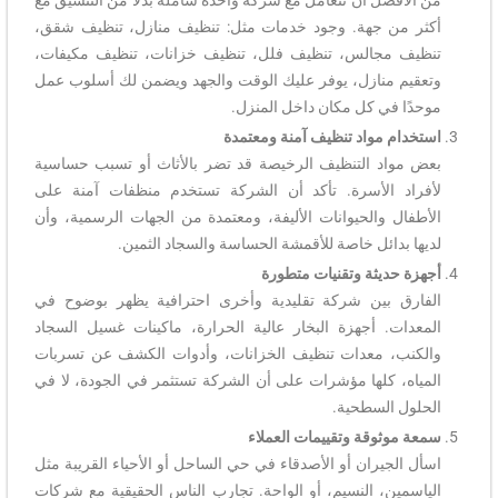
من الأفضل أن تتعامل مع شركة واحدة شاملة بدلًا من التنسيق مع
أكثر من جهة. وجود خدمات مثل: تنظيف منازل، تنظيف شقق،
تنظيف مجالس، تنظيف فلل، تنظيف خزانات، تنظيف مكيفات،
وتعقيم منازل، يوفر عليك الوقت والجهد ويضمن لك أسلوب عمل
موحدًا في كل مكان داخل المنزل.
استخدام مواد تنظيف آمنة ومعتمدة
بعض مواد التنظيف الرخيصة قد تضر بالأثاث أو تسبب حساسية
لأفراد الأسرة. تأكد أن الشركة تستخدم منظفات آمنة على
الأطفال والحيوانات الأليفة، ومعتمدة من الجهات الرسمية، وأن
لديها بدائل خاصة للأقمشة الحساسة والسجاد الثمين.
أجهزة حديثة وتقنيات متطورة
الفارق بين شركة تقليدية وأخرى احترافية يظهر بوضوح في
المعدات. أجهزة البخار عالية الحرارة، ماكينات غسيل السجاد
والكنب، معدات تنظيف الخزانات، وأدوات الكشف عن تسربات
المياه، كلها مؤشرات على أن الشركة تستثمر في الجودة، لا في
الحلول السطحية.
سمعة موثوقة وتقييمات العملاء
اسأل الجيران أو الأصدقاء في حي الساحل أو الأحياء القريبة مثل
الياسمين، النسيم، أو الواحة. تجارب الناس الحقيقية مع شركات