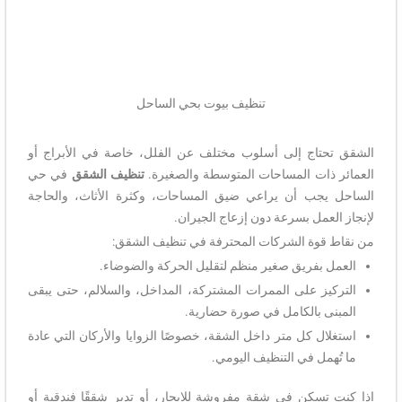
تنظيف بيوت بحي الساحل
الشقق تحتاج إلى أسلوب مختلف عن الفلل، خاصة في الأبراج أو
العمائر ذات المساحات المتوسطة والصغيرة.
تنظيف الشقق
في حي
الساحل يجب أن يراعي ضيق المساحات، وكثرة الأثاث، والحاجة
لإنجاز العمل بسرعة دون إزعاج الجيران.
من نقاط قوة الشركات المحترفة في تنظيف الشقق:
العمل بفريق صغير منظم لتقليل الحركة والضوضاء.
التركيز على الممرات المشتركة، المداخل، والسلالم، حتى يبقى
المبنى بالكامل في صورة حضارية.
استغلال كل متر داخل الشقة، خصوصًا الزوايا والأركان التي عادة
ما تُهمل في التنظيف اليومي.
إذا كنت تسكن في شقة مفروشة للإيجار، أو تدير شققًا فندقية أو