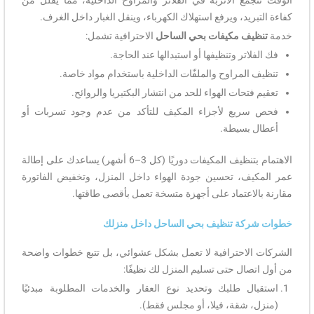
الوقت تتجمع الأتربة في الفلاتر والمراوح الداخلية، مما يقلل من
كفاءة التبريد، ويرفع استهلاك الكهرباء، وينقل الغبار داخل الغرف.
خدمة
تنظيف مكيفات بحي الساحل
الاحترافية تشمل:
فك الفلاتر وتنظيفها أو استبدالها عند الحاجة.
تنظيف المراوح والملفّات الداخلية باستخدام مواد خاصة.
تعقيم فتحات الهواء للحد من انتشار البكتيريا والروائح.
فحص سريع لأجزاء المكيف للتأكد من عدم وجود تسربات أو
أعطال بسيطة.
الاهتمام بتنظيف المكيفات دوريًا (كل 3–6 أشهر) يساعدك على إطالة
عمر المكيف، تحسين جودة الهواء داخل المنزل، وتخفيض الفاتورة
مقارنة بالاعتماد على أجهزة متسخة تعمل بأقصى طاقتها.
خطوات شركة تنظيف بحي الساحل داخل منزلك
الشركات الاحترافية لا تعمل بشكل عشوائي، بل تتبع خطوات واضحة
من أول اتصال حتى تسليم المنزل لك نظيفًا:
استقبال طلبك وتحديد نوع العقار والخدمات المطلوبة مبدئيًا
(منزل، شقة، فيلا، أو مجلس فقط).