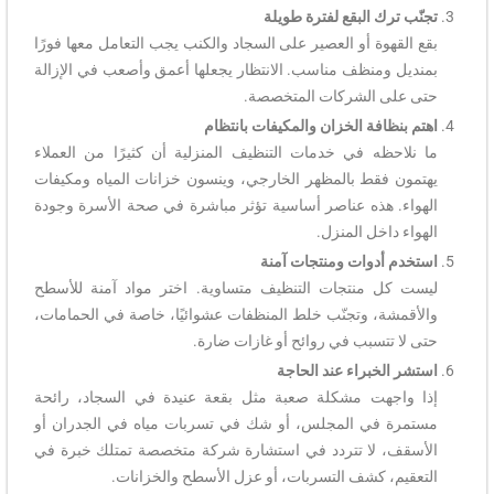
تجنّب ترك البقع لفترة طويلة
بقع القهوة أو العصير على السجاد والكنب يجب التعامل معها فورًا
بمنديل ومنظف مناسب. الانتظار يجعلها أعمق وأصعب في الإزالة
حتى على الشركات المتخصصة.
اهتم بنظافة الخزان والمكيفات بانتظام
ما نلاحظه في خدمات التنظيف المنزلية أن كثيرًا من العملاء
يهتمون فقط بالمظهر الخارجي، وينسون خزانات المياه ومكيفات
الهواء. هذه عناصر أساسية تؤثر مباشرة في صحة الأسرة وجودة
الهواء داخل المنزل.
استخدم أدوات ومنتجات آمنة
ليست كل منتجات التنظيف متساوية. اختر مواد آمنة للأسطح
والأقمشة، وتجنّب خلط المنظفات عشوائيًا، خاصة في الحمامات،
حتى لا تتسبب في روائح أو غازات ضارة.
استشر الخبراء عند الحاجة
إذا واجهت مشكلة صعبة مثل بقعة عنيدة في السجاد، رائحة
مستمرة في المجلس، أو شك في تسربات مياه في الجدران أو
الأسقف، لا تتردد في استشارة شركة متخصصة تمتلك خبرة في
التعقيم، كشف التسربات، أو عزل الأسطح والخزانات.