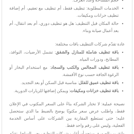
حجم المساحة وعدد الغرف.
الخدمات المطلوبة: تنظيف فقط، أم تنظيف مع تعقيم، أم إضافة
تنظيف خزانات ومكيفات.
حالة المكان قبل التنظيف: هل هو تنظيف دوري، أم بعد انتقال، أم
بعد أعمال صيانة وبناء.
عادة تقدّم شركات التنظيف باقات مختلفة:
باقة تنظيف شاملة للمنازل والشقق
: تشمل الأرضيات، النوافذ،
المطابخ، ودورات المياه.
باقة تنظيف المجالس والكنب والسجاد
: مع استخدام البخار أو
الرغوة الجافة حسب نوع الأقمشة.
باقة تنظيف عميق للفلل
: مناسبة قبل السكن أو بعد التجديد.
باقة تنظيف خزانات ومكيفات
: ويمكن إضافتها للزيارات الدورية.
نصيحة عملية: لا تختار الشركة بناءً على السعر المكتوب في الإعلان
فقط، واطلب عرض سعر مكتوبًا يوضح بالضبط ما الذي ستحصل
عليه؛ حتى تستطيع المقارنة بين الشركات على أساس الخدمة
الفعلية، وليس على رقم واحد فقط.
ولتقريب الصورة، ستجد أن أغلب شركات التنظيف بحي الساحل تقدّم