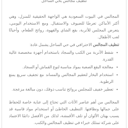
تنظيف مجالس بحي الساحل
المجالس في البيوت السعودية هي الواجهة الحقيقية للمنزل، وهي
أكثر الأماكن تعرضًا للضيوف والاستقبال. ومع الاستخدام اليومي،
يتعرض المجلس للأتربة، بقع الشاي والقهوة، روائح الطعام، وأحيانًا
لعب الأطفال.
تنظيف المجالس
الاحترافي في حي الساحل يشمل عادة:
شفط الأتربة من الكنب والسجاد باستخدام أجهزة مخصصة عالية
القدرة.
معالجة البقع الصعبة بمواد مناسبة لنوع القماش أو السجاد.
استخدام البخار لتعقيم المجالس والمساند مع تجفيف سريع يمنع
الرطوبة.
تعطير خفيف للمجلس بروائح تناسب ذوقك، دون مبالغة مزعجة.
المجالس من أهم عناصر الأثاث التي تحتاج إلى عناية خاصة للحفاظ
على جمالها ونظافتها. التنظيف الخاطئ أو استخدام مواد قاسية قد
يسبب بهتان الألوان أو تلف الأقمشة، لذلك من الأفضل دائمًا الاعتماد
على شركة تمتلك خبراء في تنظيف المجالس والكنب.