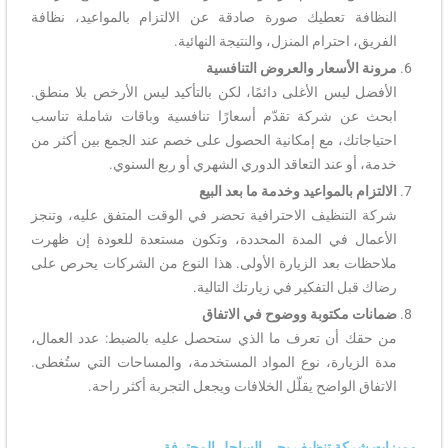
النظافة تعطيك صورة صادقة عن الالتزام بالمواعيد، نظافة
الفريق، احترام المنزل، والنتيجة النهائية.
مرونة الأسعار والعروض التنافسية
الأفضل ليس الأغلى دائمًا، لكن بالتأكيد ليس الأرخص بلا منطق.
ابحث عن شركة تقدّم أسعارًا تنافسية وباقات شاملة تناسب
احتياجاتك، مع إمكانية الحصول على خصم عند الجمع بين أكثر من
خدمة، أو عند التعاقد الدوري الشهري أو ربع السنوي.
الالتزام بالمواعيد وخدمة ما بعد البيع
شركة التنظيف الاحترافية تحضر في الوقت المتفق عليه، وتنجز
الأعمال في المدة المحددة، وتكون مستعدة للعودة إن ظهرت
ملاحظات بعد الزيارة الأولى. هذا النوع من الشركات يحرص على
رضاك قبل التفكير في زيارتك التالية.
ضمانات مكتوبة ووضوح في الاتفاق
من حقك أن تعرف ما الذي ستحصل عليه بالضبط: عدد العمال،
مدة الزيارة، نوع المواد المستخدمة، والمساحات التي ستُغطى.
الاتفاق الواضح يقلّل الخلافات ويجعل التجربة أكثر راحة.
مميزات شركة تنظيف بحي الساحل المحترفة