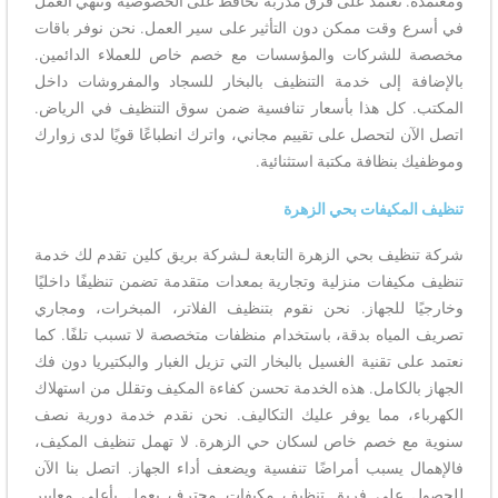
ومعتمدة. نعتمد على فرق مدربة تحافظ على الخصوصية وتنهي العمل
في أسرع وقت ممكن دون التأثير على سير العمل. نحن نوفر باقات
مخصصة للشركات والمؤسسات مع خصم خاص للعملاء الدائمين.
بالإضافة إلى خدمة التنظيف بالبخار للسجاد والمفروشات داخل
المكتب. كل هذا بأسعار تنافسية ضمن سوق التنظيف في الرياض.
اتصل الآن لتحصل على تقييم مجاني، واترك انطباعًا قويًا لدى زوارك
وموظفيك بنظافة مكتبة استثنائية.
تنظيف المكيفات بحي الزهرة
شركة تنظيف بحي الزهرة التابعة لـشركة بريق كلين تقدم لك خدمة
تنظيف مكيفات منزلية وتجارية بمعدات متقدمة تضمن تنظيفًا داخليًا
وخارجيًا للجهاز. نحن نقوم بتنظيف الفلاتر، المبخرات، ومجاري
تصريف المياه بدقة، باستخدام منظفات متخصصة لا تسبب تلفًا. كما
نعتمد على تقنية الغسيل بالبخار التي تزيل الغبار والبكتيريا دون فك
الجهاز بالكامل. هذه الخدمة تحسن كفاءة المكيف وتقلل من استهلاك
الكهرباء، مما يوفر عليك التكاليف. نحن نقدم خدمة دورية نصف
سنوية مع خصم خاص لسكان حي الزهرة. لا تهمل تنظيف المكيف،
فالإهمال يسبب أمراضًا تنفسية ويضعف أداء الجهاز. اتصل بنا الآن
للحصول على فريق تنظيف مكيفات محترف يعمل بأعلى معايير