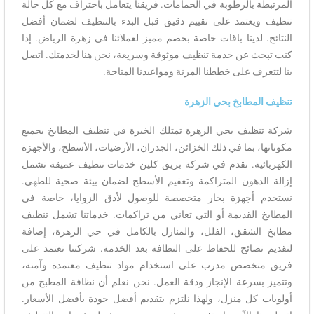
المرتبطة بالرطوبة في الحمامات. فريقنا يتعامل باحتراف مع كل حالة
تنظيف ويعتمد على تقييم دقيق قبل البدء بالتنظيف لضمان أفضل
النتائج. لدينا باقات خاصة بخصم مميز لعملائنا في زهرة الرياض. إذا
كنت تبحث عن خدمة تنظيف موثوقة وسريعة، نحن هنا لخدمتك. اتصل
بنا لتتعرف على خططنا المرنة ومواعيدنا المتاحة.
تنظيف المطابخ بحي الزهرة
شركة تنظيف بحي الزهرة تمتلك الخبرة في تنظيف المطابخ بجميع
مكوناتها، بما في ذلك الخزائن، الجدران، الأرضيات، الأسطح، والأجهزة
الكهربائية. نقدم في شركة بريق كلين خدمات تنظيف عميقة تشمل
إزالة الدهون المتراكمة وتعقيم الأسطح لضمان بيئة صحية للطهي.
نستخدم أجهزة بخار متخصصة للوصول لأدق الزوايا، خاصة في
المطابخ القديمة أو التي تعاني من تراكمات. خدماتنا تشمل تنظيف
مطابخ الشقق، الفلل، والمنازل بالكامل في حي الزهرة، إضافة
لتقديم نصائح للحفاظ على النظافة بعد الخدمة. شركتنا تعتمد على
فريق متخصص مدرب على استخدام مواد تنظيف معتمدة وآمنة،
وتتميز بسرعة الإنجاز ودقة العمل. نحن نعلم أن نظافة المطبخ من
أولويات كل منزل، ولهذا نلتزم بتقديم أفضل جودة بأفضل الأسعار.