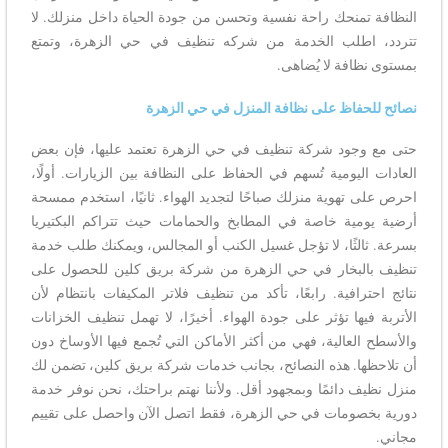
النظافة تمنحك راحة نفسية وتحسن من جودة الحياة داخل منزلك. لا
تتردد، اطلب الخدمة من شركه تنظيف في حي الزهرة، وتمتع
بمستوى نظافة لا يُضاهى.
نصائح للحفاظ على نظافة المنزل في حي الزهرة
حتى مع وجود شركة تنظيف في حي الزهرة تعتمد عليها، فإن بعض
العادات اليومية تُسهم في الحفاظ على النظافة بين الزيارات. أولًا،
احرص على تهوية منزلك صباحًا لتجديد الهواء. ثانيًا، استخدم ممسحة
أرضية يومية خاصة في المطابخ والحمامات حيث تتراكم البكتيريا
بسرعة. ثالثًا، لا تؤجل غسيل الكنب أو المجالس، ويمكنك طلب خدمة
تنظيف بالبخار في حي الزهرة من شركة بريق كلين للحصول على
نتائج احترافية. رابعًا، تأكد من تنظيف فلاتر المكيفات بانتظام لأن
الأتربة فيها تؤثر على جودة الهواء. أخيرًا، لا تهمل تنظيف الخزانات
والأسطح العالية، فهي من أكثر الأماكن التي تُجمع فيها الأوساخ دون
أن تلاحظها. هذه النصائح، بجانب خدمات شركة بريق كلين، تضمن لك
منزل نظيف دائمًا وبمجهود أقل. ولأننا نهتم براحتك، نحن نوفر خدمة
دورية بخصومات في حي الزهرة، فقط اتصل الآن واحصل على تقييم
مجاني.