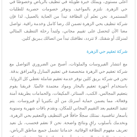
أعلى مستوى، ويملك خبرة طويلة في تنظيف بالرياض وخصوصًا في
حي الزهرة. نلتزم بالمواعيد، ونوفر خصومات حصرية للطلبات
المستمرة. نحن نعلم أن النظافة تبدأ من العناية بالعميل، لذا فإن
شركة تنظيف بحي الزهرة تضمن لك رضا كامل وخدمة راقية. تواصل
معنا الآن لتحصل على تقييم مجاني، ولتبدأ رحلة التنظيف المثالي
لمنزلك أو شقتك. لا تتردد، نظافتك تبدأ من اتصالك بـبريق كلين.
شركة تعقيم حي الزهرة
مع انتشار الفيروسات والملوثات، أصبح من الضروري التواصل مع
شركة تعقيم حي الزهرة متخصصة في تعقيم المنازل والمرافق بدقة.
نحن في شركة بريق كلين نوفر خدمة تعقيم شاملة تغطي كل الزوايا،
باستخدام أجهزة تعقيم بالبخار ومواد معتمدة عالميًا. فريقنا يقوم
بتعقيم المجالس، الكنب، الستائر، المكيفات، والحمامات بطريقة آمنة
وفعالة، مما يضمن حماية أسرتك من أي بكتيريا أو فيروسات. يتم
تنفيذ التعقيم بعد التقييم المجاني للمكان، ونقدم باقات شهرية وسنوية
بأسعار تنافسية. نمتلك سجلًا حافلًا في التنظيف والتعقيم بحي الزهرة،
ونخدمك بأسلوب راقٍ ونتائج واضحة. نحن لا نعقم فحسب، بل نعيد
تعريف مفهوم النظافة الوقائية. خدماتنا تشمل جميع مناطق الرياض،