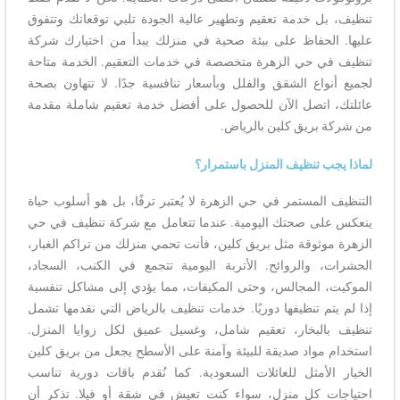
تنظيف، بل خدمة تعقيم وتطهير عالية الجودة تلبي توقعاتك وتتفوق
عليها. الحفاظ على بيئة صحية في منزلك يبدأ من اختيارك شركة
تنظيف في حي الزهرة متخصصة في خدمات التعقيم. الخدمة متاحة
لجميع أنواع الشقق والفلل وبأسعار تنافسية جدًا. لا تتهاون بصحة
عائلتك، اتصل الآن للحصول على أفضل خدمة تعقيم شاملة مقدمة
من شركة بريق كلين بالرياض.
لماذا يجب تنظيف المنزل باستمرار؟
التنظيف المستمر في حي الزهرة لا يُعتبر ترفًا، بل هو أسلوب حياة
ينعكس على صحتك اليومية. عندما تتعامل مع شركة تنظيف في حي
الزهرة موثوقة مثل بريق كلين، فأنت تحمي منزلك من تراكم الغبار،
الحشرات، والروائح. الأتربة اليومية تتجمع في الكنب، السجاد،
الموكيت، المجالس، وحتى المكيفات، مما يؤدي إلى مشاكل تنفسية
إذا لم يتم تنظيفها دوريًا. خدمات تنظيف بالرياض التي نقدمها تشمل
تنظيف بالبخار، تعقيم شامل، وغسيل عميق لكل زوايا المنزل.
استخدام مواد صديقة للبيئة وآمنة على الأسطح يجعل من بريق كلين
الخيار الأمثل للعائلات السعودية. كما نُقدم باقات دورية تناسب
احتياجات كل منزل، سواء كنت تعيش في شقة أو فيلا. تذكر أن