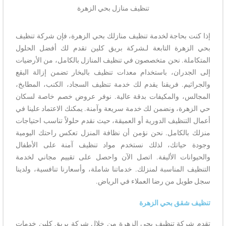
تنظيف منازل بحي الزهرة
إذا كنت بحاجة لخدمة تنظيف منازلك بحي الزهرة، فإن شركة تنظيف
بحي الزهرة التابعة لـشركة بريق كلين تقدم لك أفضل الحلول
المتكاملة. نحن متخصصون في تنظيف المنازل بالكامل، من الأرضيات
إلى الجدران، باستخدام معدات تنظيف بالبخار تضمن إزالة البقع
والجراثيم. فريقنا يقدم لك خدمة تنظيف السجاد، الكنب، المطابخ،
المجالس، والمكيفات بدقة عالية. نوفر عروض خصم خاصة لسكان
حي الزهرة، ونضمن لك خدمة سريعة وآمنة. يمكنك الاعتماد علينا في
أعمال التنظيف الدورية أو العميقة، حيث نقدم حلولاً تناسب احتياجات
منزلك بالكامل. نحن نؤمن أن نظافة المنزل تعكس راحتك اليومية
وجودة حياتك، لذلك نستخدم مواد تنظيف آمنة على الأطفال
والحيوانات الأليفة. اتصل الآن واحصل على تقييم مجاني لخدمة
التنظيف المناسبة لمنزلك. خدماتنا شاملة، وأسعارنا تنافسية، ولدينا
سجل طويل من رضا العملاء في الرياض.
تنظيف شقق بحي الزهرة
تقدم شركة تنظيف بحي الزهرة من خلال شركة بريق كلين خدمات