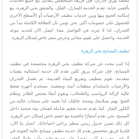
مغلفة بورق جدران، فإن فريقنا المتخصص يتعامل مع جميع الخامات
بأقصى عناية. نقدم الخدمة للمنازل، الفلل، والشقق بحي الزهرة، مع
إمكانية الجمع بينها وبين خدمات تنظيف الأرضيات أو الأسطح الأخرى
للحصول على خصومات أكبر. نحن نؤمن بأن النظافة الكاملة تبدأ من
الجدران، لذا لا تتردد في التواصل معنا. اتصل الآن لتحديد موعد
الخدمة، واحصل على تقييم مجاني وعرض سعر خاص لسكان الزهرة.
تنظيف المسابح بحي الزهرة
إذا كنت تبحث عن شركة تنظيف بحي الزهرة متخصصة في تنظيف
المسابح، فإن شركة بريق كلين تقدم لك خدمة استثنائية بتقنيات
متقدمة. نقوم بتنظيف وتفريغ المياه القديمة، ثم نغسل الجدران
والأرضيات باستخدام منظفات آمنة ومعقمة. نستخدم أجهزة ضغط
عالية لإزالة الرواسب والطحالب، ونقوم أيضًا بفحص الفلاتر ونظام
الضخ. نهتم بسلامتك وصحة عائلتك، لذا نعتمد على منتجات خالية من
الكلور الضار. كما نقدم خدمة تعقيم شاملة لضمان بيئة صحية داخل
المسبح. نحن نقدم أسعارًا تنافسية مع خصم خاص لسكان حي الزهرة.
كل ذلك ضمن جدول زمني منظم يراعي احتياجاتك. اتصل بنا الآن،
فلدينا فريق متخصص يقدم لك خدمة تنظيف مسابح عالية الجودة في
الرياض. مع بريق كلين، تحصل على مسبح نظيف وآمن طوال العام،