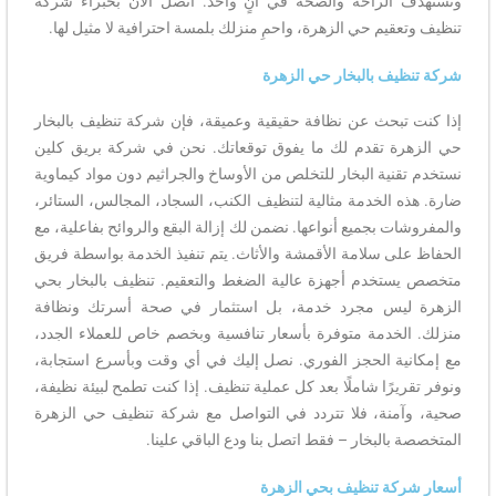
وتستهدف الراحة والصحة في آنٍ واحد. اتصل الآن بخبراء شركة
تنظيف وتعقيم حي الزهرة، واحمِ منزلك بلمسة احترافية لا مثيل لها.
شركة تنظيف بالبخار حي الزهرة
إذا كنت تبحث عن نظافة حقيقية وعميقة، فإن شركة تنظيف بالبخار
حي الزهرة تقدم لك ما يفوق توقعاتك. نحن في شركة بريق كلين
نستخدم تقنية البخار للتخلص من الأوساخ والجراثيم دون مواد كيماوية
ضارة. هذه الخدمة مثالية لتنظيف الكنب، السجاد، المجالس، الستائر،
والمفروشات بجميع أنواعها. نضمن لك إزالة البقع والروائح بفاعلية، مع
الحفاظ على سلامة الأقمشة والأثاث. يتم تنفيذ الخدمة بواسطة فريق
متخصص يستخدم أجهزة عالية الضغط والتعقيم. تنظيف بالبخار بحي
الزهرة ليس مجرد خدمة، بل استثمار في صحة أسرتك ونظافة
منزلك. الخدمة متوفرة بأسعار تنافسية وبخصم خاص للعملاء الجدد،
مع إمكانية الحجز الفوري. نصل إليك في أي وقت وبأسرع استجابة،
ونوفر تقريرًا شاملًا بعد كل عملية تنظيف. إذا كنت تطمح لبيئة نظيفة،
صحية، وآمنة، فلا تتردد في التواصل مع شركة تنظيف حي الزهرة
المتخصصة بالبخار – فقط اتصل بنا ودع الباقي علينا.
أسعار شركة تنظيف بحي الزهرة