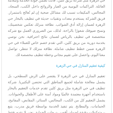
حي الزهرة مثل شركة بريق كلين، فأنت تضمن جودة الخدمة وسلامة
العائلة. التراكمات اليومية من الغبار والروائح داخل الكنب، السجاد،
المجالس، المكيفات تسبب لك مشاكل صحية إن لم تُعالج باستمرار.
فريق الشركة يستخدم معدات وتقنيات حديثة في تنظيف بالبخار حي
الزهرة لضمان إزالة أدق الشوائب. نظافة منزلك تعكس شخصيتك،
وتمنح ضيوفك شعورًا بالراحة. لذلك، من الضروري العمل مع شركه
متخصصة في تنظيف بالرياض لضمان نتائج احترافية. نحن نوصي
بخدمة دورية من بريق كلين، التي تقدم خصم خاص للعملاء في حي
الزهرة ضمن خطط تنظيف شاملة. نظافة منزلك لا تنتظر، تواصل
معنا اليوم، واحصل على تقييم مجاني وخطة تنظيف مخصصة لك.
كيفية تعقيم المنازل في حي الزهرة
تعقيم المنازل في حي الزهرة لا يقتصر على الرش السطحي، بل
يشمل معالجة شاملة لجميع المناطق التي تحتضن البكتيريا. شركة
تنظيف في حي الزهرة مثل بريق كلين تقدم خدمات التعقيم بالبخار
باستخدام أجهزة معتمدة عالميًا ومواد آمنة على الأطفال والحيوانات.
يشمل التعقيم كل من الكنب، المجالس، الستائر، المقابض، المفاتيح،
الحمامات، والمطابخ. يتم تنفيذ الخدمة بواسطة فريق مدرب، يتبع
بروتوكولات دقيقة لضمان أقصى درجات الحماية. نحن لا نقدم فقط