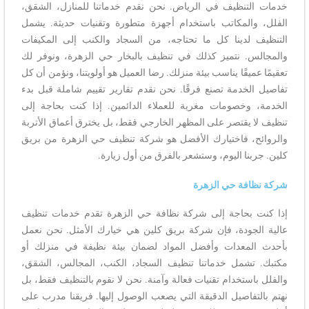
خدمات التنظيف في الرياض. نحن نقدم خدماتنا للمنازل، الشقق،
الفلل، والمكاتب باستخدام أجهزة متطورة وتقنيات حديثة. يشمل
التنظيف لدينا كل ما تحتاجه، من السجاد والكنب إلى المكيفات
والمجالس. نتميز كذلك في تنظيف بالبخار حي الزهرة، ونوفر لك
تعقيمًا عميقًا يناسب بيئة منزلك. رضا العميل هو أولويتنا، ونؤمن أن كل
تفاصيل الخدمة تصنع فرقًا. نحن نقدم تقارير تقييم شاملة قبل بدء
الخدمة، وخصومات مغرية للعملاء الدائمين. إذا كنت بحاجة إلى
تنظيف لا يقتصر على المظهر الخارجي فقط، بل يخترق أعماق الأتربة
والروائح، فاختيارك الأفضل هو شركة تنظيف حي الزهرة من بريق
كلين. جربنا اليوم، وستشعر بالفرق من أول زيارة.
شركة نظافة حي الزهرة
إذا كنت بحاجة إلى شركة نظافة حي الزهرة تقدم خدمات تنظيف
عالية الجودة، فإن شركة بريق كلين هي خيارك الأمثل. نحن نعمل
بأحدث المعدات وأفضل المواد لضمان بيئة نظيفة في منزلك أو
مكتبك. تشمل خدماتنا تنظيف السجاد، الكنب، المجالس، الشقق،
والفلل باستخدام تقنيات فعالة وآمنة. نحن لا نقوم بالتنظيف فقط، بل
نهتم بالتفاصيل الدقيقة التي يصعب الوصول إليها. فريقنا مدرب على