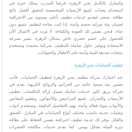
والمنازل بالكامل بحي الزهرة. فريقنا المدرب يمتلك خبرة في
استخدام معدات تلميع الأرضيات المتخصصة لتحقيق أفضل نتائج
نظافة. نسعى لتقديم خدمات تنظيف بأعلى مستوى من الاحترافية
لضمان بيئة منزلية صحية وآمنة. إذا كنت بحاجة لتنظيف عميق دون
عناء، فنحن نضمن لك الجودة والكفاءة. لا تتردد في الاتصال الآن
للحصول على خصم حصري خاص بسكان الزهرة. نتميز بسرعة
الاستجابة وتوفير حلول شاملة للتنظيف. شركتنا معتمدة وتستخدم
منتجات صديقة للبيئة وآمنة على الأطفال والحيوانات.
تنظيف الحمامات بحي الزهرة
عند اختيارك شركة تنظيف بحي الزهرة لتنظيف الحمامات، فأنت
تضمن بيئة صحية خالية من الجراثيم والروائح الكريهة. نقدم في
شركة بريق كلين خدمات شاملة تشمل إزالة التكلسات، تنظيف
الأرضيات والجدران، تلميع المراحيض والأحواض، وتعقيم المقابض
والأبواب بمواد فعالة وآمنة. نهتم بالتفاصيل الدقيقة، ونستخدم أدوات
وتقنيات حديثة تناسب مختلف أنواع الحمامات في المنازل، الشقق
والفلل. نوفر لك خدمة تنظيف احترافية تضمن الحفاظ على نظافة
دورة المياه بشكل يومي. كما نقدم خدمات مكافحة الحشرات