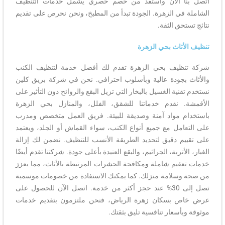
اتصل بنا الآن واستفد من خصم حصري يشمل خدمات التنظيف
الشاملة في الزهرة. الجودة تبدأ من المطبخ، ونحن نحرص على تقديم
نتائج تستحق الثقة.
تنظيف الأثاث بحي الزهرة
شركة تنظيف بحي الزهرة تقدم لك أفضل خدمة لتنظيف الكنب
والأثاث بجودة عالية وبأسلوب احترافي. نحن في شركة بريق كلين
نستخدم تقنية الغسيل بالبخار التي تزيل البقع والروائح دون التأثير على
الأقمشة. نقدم خدماتنا للشقق، الفلل، والمنازل بحي الزهرة
باستخدام مواد آمنة وصديقة للبيئة. فريق العمل متخصص ومدرب
على التعامل مع جميع أنواع الكنب، سواء القماش أو الجلد، ويعتمد
على تقييم دقيق لتحديد الطريقة الأنسب للتنظيف. نضمن لك إزالة
الغبار، الأتربة، الجراثيم، والبقع العنيدة بأعلى جودة. شركتنا تقدم أيضًا
خدمات تعقيم شاملة ومكافحة الحشرات المرتبطة بالأثاث، مما يعزز
من صحة وسلامة منزلك. كما يمكنك الاستفادة من خصومات موسمية
تصل إلى 30% عند حجز أكثر من خدمة. اتصل الآن للحصول على
عرض خاص بسكان زهرة الرياض، فنحن ملتزمون بتقديم خدمات
موثوقة وبأسعار تنافسية تليق بثقتك.