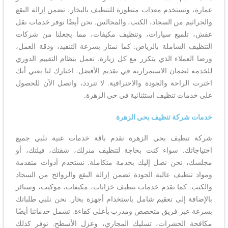
عمارة، ونستخدم معدات متطورة للتنظيف بالبخار، تضمن إزالة البقع
والجراثيم من السجاد، الكنب، والمجالس. نحن أيضًا نوفر خدمات نقل
عفش، تلميع سيارات، وتنظيف مكيفات، مما يجعلنا من شركات
التنظيف الشاملة بالرياض. كما نمتاز بسرعة التنفيذ، ودقة العمل،
ورضا العملاء الذي يتكرر مع كل زيارة. نعمل بنظام التقييم الدوري
للخدمة لضمان الاستمرارية في تقديم الأفضل. اختارك لنا يعني أنك
اخترت الراحة والجودة والاحترافية. لا تتردد، واتصل الآن للحصول
على خدمات تنظيف استثنائية في حي الزهرة.
خدمات شركة تنظيف بحي الزهرة
شركة تنظيف بحي الزهرة تقدم باقة خدمات غنية تلبي جميع
احتياجاتك. سواء كنت بحاجة لتنظيف منزلك، شقتك، فيلتك، أو
مجلسك، نحن نصل إليك بخدمة متكاملة. نستخدم أدوات متقدمة
ومواد تنظيف عالية الجودة تضمن إزالة البقع والروائح من السجاد
والكنب. كما نقدم خدمات تنظيف خزانات، مكيفات، موكيت، وستائر
بالإضافة إلى تعقيم شامل باستخدام أجهزة بخار. نحن نلبي طلباتك
بسرعة عبر فريق متخصص ومدرب بأعلى كفاءة. تشمل خدماتنا أيضًا
مكافحة الحشرات، تسليك المجاري، وعزل الأسطح. نوفر كذلك