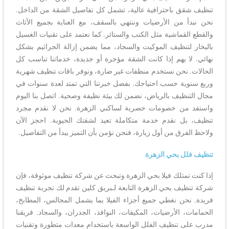
تنظيف شقق باحترافية عالية، تشمل كل تفاصيل الشقة من الداخل.
نحن نبدأ من الأرضيات وننتهي بالسقف، مع العناية بجميع الأثاث
والقطع القماشية مثل الكنب والستائر. كما نعتمد على تقنيات الغسيل
بالبخار لتنظيف الموكيت والسجاد، مما يضمن إزالة الجراثيم بشكل
نهائي. لا يهم إذا كانت الشقة مؤجرة أو جديدة، خدماتنا تناسب كل
الحالات. نحن نستخدم منظفات غير ضارة، ونوفر باقات تنظيف شهرية
وربع سنوية حسب احتياجك. بفضل خبرتنا التي تمتد لعدة سنوات في
مجال التنظيف بالرياض، نضمن لك بيئة نظيفة وصحية. اتصل بنا اليوم
واستفد من خصومات حصرية لساكني الزهرة. نحن لا نقدم مجرد
تنظيف، بل نقدم خدمة متكاملة تعيد لشقتك الحيوية. احجز الآن
ولاحظ الفرق من أول زيارة، فنحن نؤمن بأن التميز يبدأ من التفاصيل.
تنظيف فلل بحي الزهرة
إذا كنت تمتلك فيلا بحي الزهرة وتبحث عن شركة تنظيف موثوقة، فإن
شركة تنظيف بحي الزهرة التابعة لـبريق كلين تقدم لك تجربة تنظيف
فريدة. نحن نغطي جميع أجزاء الفيلا بما يشمل المجالس، المطابخ،
الحمامات، الأرضيات، المكيفات، النوافذ، الجدران، والسجاد. فريقنا
مدرب على تنظيف الفلل الواسعة باستخدام معدات متطورة وتقنيات