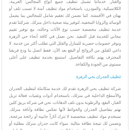
والغبار. خدماتنا تشمل تنظيف جميع أنواع المجالس: العربية،
الكلاسيكية، والمودرن، باستخدام مواد تنظيف آمنة لا تسبب تلف أو
بهتان في الأقمشة. كما نضمن لك تعقيم شامل للمجالس بما يشمل
الوسائد والزوايا المخفية، لتوفير بيئة صحية داخل منزلك. شركتنا تقدم
خدمة تنظيف مخصصة حسب نوع الأثاث وحالته، مع توفير تقييم
مجاني للخدمة قبل التنفيذ. نحن نعمل في كافة أنحاء حي الزهرة
ونوفر خصومات حصرية للمنازل والفلل التي تطلب أكثر من خدمة. لا
داعي للقلق من الروائح أو البقع بعد الآن، فقط اتصل بنا ودع فريقنا
المحترف يهتم بكافة التفاصيل. استمتع بخدمة تنظيف على أعلى
مستوى من الجودة والكفاءة.
تنظيف الجدران بحي الزهرة
شركة تنظيف بحي الزهرة تقدم لك خدمة متكاملة لتنظيف الجدران
والأسطح الداخلية في منزلك، باستخدام أدوات وتقنيات فعالة تزيل
الغبار، البقع، والرطوبة بدون تلف الدهانات. نحن في شركة بريق كلين
نهتم بتفاصيل الجدران والحوائط لأنها تعكس نظافة وأناقة منزلك.
نستخدم مواد تنظيف متخصصة لا تترك آثاراً جانبية أو رائحة مزعجة،
وتضمن لك نتيجة نظافة مثالية. سواء كانت جدران منزلك مطلية أو