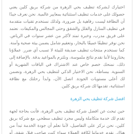
اختيارك لـشركة تنظيف بحي الزهرة من شركة بريق كلين يعني
حصولك على خدمات تنظيف استثنائية بمعايير عالمية. نحن نعرف جيدًا
أن النظافة ليست رفاهية بل ضرورة، ولذلك نستخدم تقنيات متقدمة
في تنظيف المنازل والفلل والشقق وحتى المجالس والمكيفات. نعتمد
على فريق مدرب، وخبرة تمتد لأكثر من عشر سنوات في الرياض.
نحن نوفر تنظيفًا عميقًا بالبخار، وتعقيم شامل يضمن بيئة صحية وآمنة.
كما نستخدم منتجات تنظيف صديقة للبيئة لا تسبب أي ضرر. عملاؤنا
يختاروننا لأننا نقدم نتائج ملموسة، ونلتزم بالمواعيد بدقة. بالإضافة إلى
ذلك، نمنحك خصم خاص عند الاشتراك في الباقات الشهرية أو
السنوية. ببساطة، نحن الاختيار الذكي لتنظيف بحي الزهرة، ونضمن
لك أعلى مستويات الجودة. اتصل الآن، وابدأ رحلتك مع نظافة
استثنائية، تقدمها لك شركة بريق كلين.
افضل شركة تنظيف بحي الزهرة
حين تبحث عن افضل شركة تنظيف بحي الزهرة، فأنت بحاجة لجهة
تقدم لك خدمة متكاملة وليس مجرد تنظيف سطحي. مع شركة بريق
كلين، نحن نركز على التفاصيل، لأننا نعلم أن جودة الخدمة تبدأ من
هناك. نقدم خدماتنا لكافة العملاء سواء كنت صاحب فيلا، شقة، أو