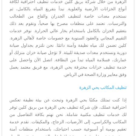
الزهرة من خلال شركة بريق كلين خدمات تنظيف احترافية لكافة
أنواع الخزانات الأرضية والعلوية. نبدأ بتفريغ المياه بالكامل، ثم
نستخدم معدات خاصة لتنظيف الجدران والقاع من الطحالب
والترسبات. نعتمد على منظفات مصرح بها صحياً، ونقوم بعد ذلك
بتعقيم الخزان بالكامل باستخدام بخار عالي الحرارة. نوفر خدمات
التقييم المجاني والعقود السنوية مع خصومات خاصة لأهالي الزهرة.
كلين تضمن لك مياه نظيفة وآمنة دائمًا. نحن نلتزم بجداول صيانة
دورية ونستخدم معدات صديقة للبيئة. لا تؤجل صيانة خزان منزلك أو
عمارتك، فسلامة المياه تبدأ من النظافة. اتصل الآن واحصل على
خدمة تنظيف خزانات محترفة بحي الزهرة، مع فريق معتمد يعمل
وفق معايير وزارة الصحة في الرياض.
تنظيف المكاتب بحي الزهرة
إذا كنت تمتلك مكتبًا بحي الزهرة وتبحث عن بيئة نظيفة تعكس
احترافية عملك، فإن شركة تنظيف بحي الزهرة من بريق كلين توفر
لك خدمات تنظيف مكتبية شاملة. نحن نهتم بكافة التفاصيل من
المكاتب والكراسي، إلى الأرضيات، الزجاج، والمكيفات. نقدم خدمة
تعقيم يومية أو أسبوعية حسب احتياجك، باستخدام منظفات آمنة