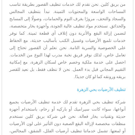
من بريق كلين. نحن نقدم لك خدمات تنظيف القصور بطريقة تناسب
المساحات الواسعة والمحتويات الثمينة. نبدأ بتنظيف المجالس
والسجاد والتحف، مرورًا بغرف النوم والحمامات، وصولًا إلى المسابح
والحدائق. نستخدم مواد تنظيف عالية الجودة، وأجهزة بخار متخصصة،
لنضمن إزالة البقع والأتربة دون إتلاف أي قطعة ثمينة. كما نوفر
خدمات تلميع الأرضيات وغسيل الكنب بأساليب حديثة، مع الحفاظ
على الخصوصية والسرية التامة. نحن نعلم أن القصور تحتاج إلى
تعامل خاص، لذلك نوفر فريق نخبة مدرب لهذا النوع من الخدمات.
احصل على خدمة ملكية وخصم خاص لسكان الزهرة، مع إمكانية
التقييم المجاني قبل بدء العمل. نحن لا ننظف فقط، بل نعيد للقصر
بريقه ورونقه كما لو كان جديدًا.
تنظيف الأرضيات بحي الزهرة
شركة تنظيف بحي الزهرة تقدم لك خدمة تنظيف الأرضيات بجميع
أنواعها، سواء كانت سيراميك أو باركيه أو رخام، باستخدام أجهزة
حديثة وتقنيات بخار فعالة. نحن في شركة بريق كلين نستخدم
منظفات مخصصة لإزالة البقع الصعبة دون التأثير على لون الأرضيات
أو لمعتها. تشمل خدماتنا تنظيف أرضيات الفلل، الشقق، المجالس،