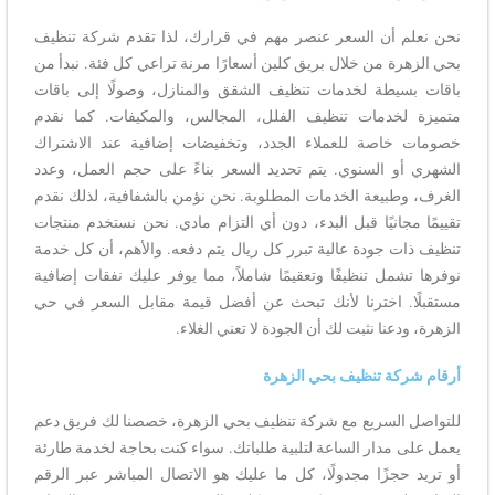
نحن نعلم أن السعر عنصر مهم في قرارك، لذا تقدم شركة تنظيف
بحي الزهرة من خلال بريق كلين أسعارًا مرنة تراعي كل فئة. نبدأ من
باقات بسيطة لخدمات تنظيف الشقق والمنازل، وصولًا إلى باقات
متميزة لخدمات تنظيف الفلل، المجالس، والمكيفات. كما نقدم
خصومات خاصة للعملاء الجدد، وتخفيضات إضافية عند الاشتراك
الشهري أو السنوي. يتم تحديد السعر بناءً على حجم العمل، وعدد
الغرف، وطبيعة الخدمات المطلوبة. نحن نؤمن بالشفافية، لذلك نقدم
تقييمًا مجانيًا قبل البدء، دون أي التزام مادي. نحن نستخدم منتجات
تنظيف ذات جودة عالية تبرر كل ريال يتم دفعه. والأهم، أن كل خدمة
نوفرها تشمل تنظيفًا وتعقيمًا شاملاً، مما يوفر عليك نفقات إضافية
مستقبلًا. اخترنا لأنك تبحث عن أفضل قيمة مقابل السعر في حي
الزهرة، ودعنا نثبت لك أن الجودة لا تعني الغلاء.
أرقام شركة تنظيف بحي الزهرة
للتواصل السريع مع شركة تنظيف بحي الزهرة، خصصنا لك فريق دعم
يعمل على مدار الساعة لتلبية طلباتك. سواء كنت بحاجة لخدمة طارئة
أو تريد حجزًا مجدولًا، كل ما عليك هو الاتصال المباشر عبر الرقم