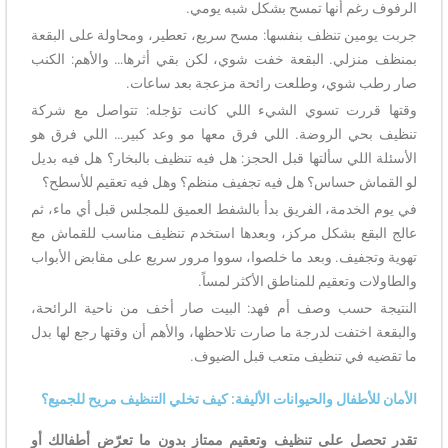
الرفوف رغم أنها تمسح بشكل شبه يومي.
جربت يومين تنظف بنفسها: مسح سريع، تعطير، ومحاولة على البقعة
بمنظف منزلي. البقعة خفت شوي، لكن بقي أثرها… والأهم: الكنب
صار رطب شوي، وطلعت رائحة مزعجة بعد ساعات.
وقتها قررت تسوي الشيء اللي كانت تؤجله: تتواصل مع شركة
تنظيف بحي الروضة. اللي فرق معها مو وعد كبير… اللي فرق هو
الأسئلة اللي سألتها قبل الحجز: هل فيه تنظيف بالبخار؟ هل فيه بديل
لو القماش حساس؟ هل فيه تجفيف منظم؟ وهل فيه تعقيم للأسطح؟
في يوم الخدمة، الفريق بدأ بالشفط العميق للمجلس قبل أي ماء، ثم
عالج البقع بشكل مركز، وبعدها استخدم تنظيف مناسب للقماش مع
تهوية وتجفيف. وبعد ما خلصوا، سووا مرور سريع على مقابض الأبواب
والطاولات وتعقيم للمناطق الأكثر لمساً.
النتيجة حسب وصف أم فهد: البيت صار أخف من ناحية الرائحة،
والبقعة اختفت لدرجة ما صارت تلاحظها، والأهم أن وقتها رجع لها بدل
ما تقضيه في تنظيف متعب قبل الضيوف.
الأمان للأطفال والحيوانات الأليفة: كيف تخلي التنظيف مريح للجميع؟
تقدر تحصل على تنظيف وتعقيم ممتاز بدون ما تعرّض أطفالك أو