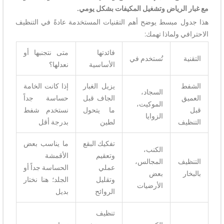
مع غبار الرياض وتشغيل المكيفات بشكل يومي.
هذا جدول مبسط يوضح أهم التقنيات المستخدمة عادةً في التنظيف
الاحترافي ولماذا تهمك:
فائدتها
متى نتجنبها أو
التقنية
تُستخدم في
الأساسية
نعدلها؟
الشفط
يزيل الغبار
إذا كانت الخامة
السجاد،
العميق
الجاف قبل
حساسة جداً
الموكيت،
قبل
ما يتحول
نستخدم شفط
الزوايا
التنظيف
لطين
بدرجة أقل
تفكيك البقع
ما يناسب بعض
الكنب،
وتعقيم
الأقمشة
التنظيف
المجالس،
عملي
الحساسة جداً أو
بالبخار
بعض
وتقليل
الجلد؛ هنا نختار
الأرضيات
الروائح
بديل
تنظيف