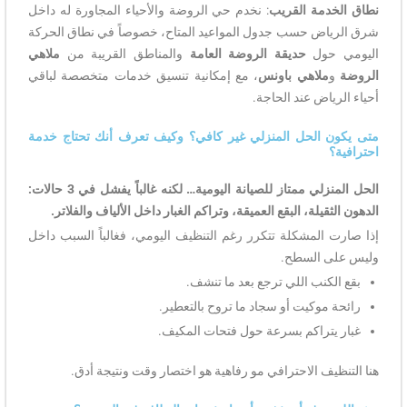
نطاق الخدمة القريب
: نخدم حي الروضة والأحياء المجاورة له داخل
شرق الرياض حسب جدول المواعيد المتاح، خصوصاً في نطاق الحركة
اليومي حول
حديقة الروضة العامة
والمناطق القريبة من
ملاهي
الروضة
و
ملاهي باونس
، مع إمكانية تنسيق خدمات متخصصة لباقي
أحياء الرياض عند الحاجة.
متى يكون الحل المنزلي غير كافي؟ وكيف تعرف أنك تحتاج خدمة
احترافية؟
الحل المنزلي ممتاز للصيانة اليومية… لكنه غالباً يفشل في 3 حالات:
الدهون الثقيلة، البقع العميقة، وتراكم الغبار داخل الألياف والفلاتر.
إذا صارت المشكلة تتكرر رغم التنظيف اليومي، فغالباً السبب داخل
وليس على السطح.
بقع الكنب اللي ترجع بعد ما تنشف.
رائحة موكيت أو سجاد ما تروح بالتعطير.
غبار يتراكم بسرعة حول فتحات المكيف.
هنا التنظيف الاحترافي مو رفاهية هو اختصار وقت ونتيجة أدق.