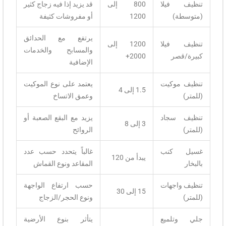
تنظيف فيلا
800 إلى
قد يزيد إذا فيه زجاج كثير
(متوسطة)
1200
أو مفروشات كثيفة
يرتفع مع الحدائق
تنظيف فيلا
1200 إلى
والمسابح والخدمات
كبيرة/قصر
2000+
الإضافية
تنظيف موكيت
يعتمد على نوع الموكيت
1.5 إلى 4
(للمتر)
وعمق الاتساخ
تنظيف سجاد
يزيد مع البقع الصعبة أو
3 إلى 8
(للمتر)
الروائح
غسيل كنب
غالباً يتحدد حسب عدد
يبدأ من 120
بالبخار
المقاعد ونوع القماش
تنظيف واجهات
حسب ارتفاع الواجهة
15 إلى 30
(للمتر)
ونوع الحجر/الزجاج
جلي وتلميع
يتأثر بنوع الأرضية