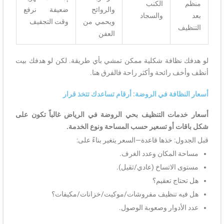
منظم
الكنب
والروائح
ضعيفة نرفع
بعد
والسجاد
ويحمي من
وقت التجفيف
التنظيف
العفن
لو هدفك نظافة شكلية ممكن تمشي بأي طريقة. لكن لو هدفك بيت
أنظف وأخف رائحة وأكثر راحة فالفرق هنا.
أسعار النظافة في الروضة: أرقام تساعدك تتخذ قرار
أسعار خدمات التنظيف بحي الروضة في الرياض غالباً تكون على
شكل باقات أو تسعير حسب المساحة ونوع الخدمة.
قبل الجدول: خذها قاعدة—السعر يتغير بناءً على:
مساحة المكان وعدد الغرف.
مستوى الاتساخ (عادي/ثقيل).
هل تحتاج تعقيم؟
هل فيه تنظيف مفروشات/موكيت/خزانات/مكيفات؟
عدد الأدوار وصعوبة الوصول.