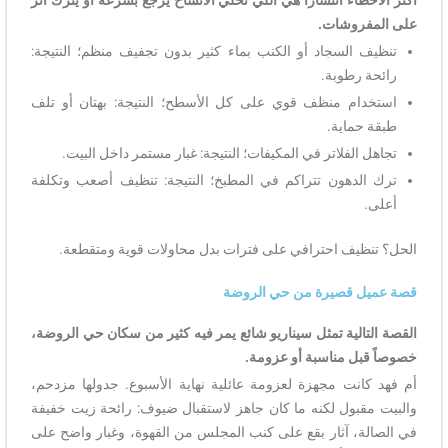
أكثر الأخطاء انتشاراً هي اللي تخلي الاتساخ يرجع بسرعة أو يترك أثر
على المفروشات.
تنظيف السجاد أو الكنب بماء كثير بدون تجفيف منظم؛ النتيجة:
رائحة رطوبة.
استخدام منظف قوي على كل الأسطح؛ النتيجة: بهتان أو تلف
طبقة حماية.
تجاهل الفلاتر في المكيفات؛ النتيجة: غبار مستمر داخل البيت.
ترك الدهون تتراكم في المطبخ؛ النتيجة: تنظيف أصعب وتكلفة
أعلى.
الحل؟ تنظيف احترافي على فترات بدل محاولات قوية ومتقطعة.
قصة عميل قصيرة من حي الروضة
القصة التالية تمثل سيناريو شائع يمر فيه كثير من سكان حي الروضة،
خصوصاً قبل مناسبة أو عزومة.
أم فهد كانت مجهزة لعزومة عائلية نهاية الأسبوع. جدولها مزدحم،
والبيت مقبول لكنه ما كان جاهز لاستقبال ضيوف: رائحة زيت خفيفة
في الصالة، آثار بقع على كنب المجلس من القهوة، وغبار واضح على