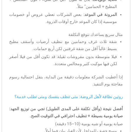
المطبخ + الحمامين” مثلاً.
المرونة في الموعد
: بعض الشركات تعطي عروض أو خصومات
موسمية إذا كان الموعد خارج أوقات الذروة.
مثال سريع يساعدك تتوقع التكلفة
شقة ثلاث غرف وحمامين مع تنظيف أرضيات وأسقف مطبخ
بسيط: غالباً أقل من شقة غرفتين لكن أربع حمامات.
فيلا متوسطة بدون مفروشات ثقيلة: قد تكون أقل من فيلا أصغر
لكن فيها موكيت كثير ومجالس متعددة.
إذا أعطيت الشركة معلومات دقيقة من البداية، بتقل احتمالية رسوم
مفاجئة يوم التنفيذ.
روتين نظافة لأهل الروضة: متى تنظف بنفسك ومتى تطلب خدمة؟
أفضل نتيجة (وأقل تكلفة على المدى الطويل) تجي من توزيع الجهد:
صيانة يومية بسيطة + تنظيف احترافي في التوقيت الصح.
صيانة يومية أو شبه يومية (10–15 دقيقة)
مسح خفيف للمداخل لأن الغبار يبان فيها أولاً.