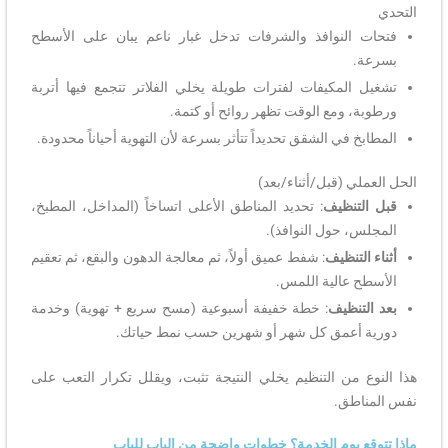
التحدي
فتحات النوافذ والشرفات تدخل غبار ناعم يبان على الأسطح
بسرعة.
تشغيل المكيفات لفترات طويلة يخلي الفلاتر تتجمع فيها أتربة
ورطوبة، ومع الوقت تظهر روائح أو كتمة.
المطابخ في الشقق تحديداً تتأثر بسرعة لأن التهوية أحياناً محدودة.
الحل العملي (قبل/أثناء/بعد)
قبل التنظيف
: تحديد المناطق الأعلى اتساخاً (المداخل، المطبخ،
المجلس، حول النوافذ).
أثناء التنظيف
: شفط عميق أولاً، ثم معالجة الدهون والبقع، ثم تعقيم
الأسطح عالية اللمس.
بعد التنظيف
: خطة خفيفة أسبوعية (مسح سريع + تهوية) وخدمة
دورية أعمق كل شهر أو شهرين حسب نمط حياتك.
هذا النوع من التنظيم يخلي النتيجة تثبت، ويقلل تكرار التعب على
نفس المناطق.
ماذا تتوقع يوم الخدمة؟ خطوات واضحة من الباب للباب