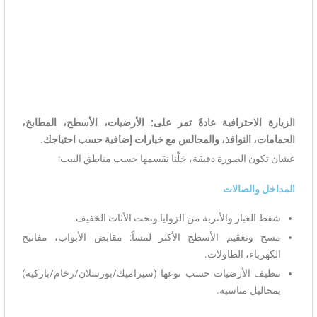
الزيارة الاحترافية عادةً تمر على: الأرضيات، الأسطح، المطابخ،
الحمامات، النوافذ، والمجالس مع خيارات إضافية حسب احتياجك.
عشان تكون الصورة دقيقة، خلّنا نقسمها حسب مناطق البيت:
المداخل والصالات
شفط الغبار والأتربة من الزوايا وتحت الأثاث الخفيف.
مسح وتعقيم الأسطح الأكثر لمساً: مقابض الأبواب، مفاتيح
الكهرباء، الطاولات.
تنظيف الأرضيات حسب نوعها (سيراميك/بورسلان/رخام/باركيه)
بمحاليل مناسبة.