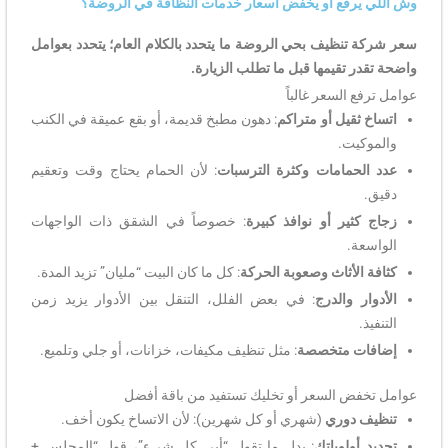
وش اللي يرفع أو يخفض أسعار خدمات النظافة في الروضة؟
سعر شركة تنظيف بحي الروضة ما يتحدد بالكلام العام؛ يتحدد بعوامل
واضحة تقدر تقيمها قبل ما تطلب الزيارة.
عوامل ترفع السعر غالباً
اتساخ ثقيل أو متراكم
: دهون مطبخ قديمة، أو بقع عميقة في الكنب
والموكيت.
عدد الحمامات وكثرة الترسبات
: لأن الحمام يحتاج وقت وتعقيم
دقيق.
زجاج كثير أو نوافذ كبيرة
: خصوصاً في الشقق ذات الواجهات
الواسعة.
كثافة الأثاث وصعوبة الحركة
: كل ما كان البيت “مليان” تزيد المدة.
الأدوار والدرج
: في بعض الفلل، التنقل بين الأدوار يزيد زمن
التنفيذ.
إضافات متخصصة
: مثل تنظيف مكيفات، خزانات، أو جلي وتلميع.
عوامل تخفض السعر أو تخليك تستفيد من باقة أفضل
تنظيف دوري
(شهري أو كل شهرين): لأن الاتساخ يكون أخف.
تحديد أولوياتك
: بدل ما تقول “أبي كل شيء”، قول “المجلس +