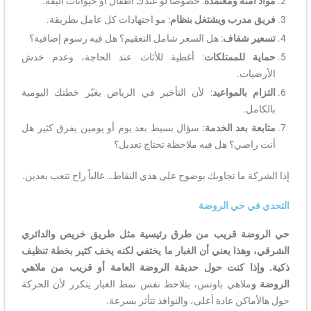
مواد آمنة ومعتمدة
: خصوصاً لو عندك أطفال أو حيوانات أليفة.
فريق مدرب ويشتغل بنظام
: مو اجتهادات كل عامل بطريقة.
تسعير شفاف
: هل السعر شامل التعقيم؟ هل فيه رسوم إضافية؟
حماية للممتلكات
: أغطية للأثاث عند الحاجة، وعدم خدش
الأرضيات.
التزام بالمواعيد
: لأن التأخير في الرياض يغيّر خطتك اليومية
بالكامل.
متابعة بعد الخدمة
: سؤال بسيط بعد يوم أو يومين يفرق كثير هل
أنت راضي؟ هل فيه ملاحظة تحتاج تعديل؟
إذا الشركة ما تجاوبك بوضوح على هذي النقاط… غالباً راح تتعب بعدين.
التحدي في حي الروضة
حي الروضة قريب من طرق رئيسية مثل طريق خريص والدائري
الشرقي، وهذا يعني أن الغبار ما يختفي لكنه يخف كثير بخطة تنظيف
ذكية. وإذا كنت حول حديقة الروضة العامة أو قريب من ملاهي
الروضة و
ملاهي باونس، بتلاحظ نفس نمط الغبار يتكرر لأن الحركة
حول هالأماكن عادة أعلى، والنوافذ تتأثر بسرعة.