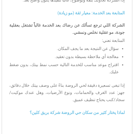
إذا الشركة تجاوبك بثقة وبوضوح، غالباً تنفيذها يكون واضح بعد.
المتابعة بعد الخدمة: معيار ثقة (مو زيادة)
الشركة اللي ترجع تسألك عن رضاك بعد الخدمة غالباً تشتغل بعقلية
جودة، مو عقلية نخلص ونمشي.
المتابعة تعني:
سؤال عن النتيجة بعد ما يجف المكان.
معالجة أي ملاحظة بسيطة بدون تعقيد.
اقتراح موعد مناسب للخدمة التالية حسب نمط بيتك، بدون ضغط
عليك.
إذا تبغى تسعيرة دقيقة لحي الروضة بناءً على وصف بيتك خلال دقائق،
جهز: عدد الغرف والحمامات، ونوع الأرضيات، وهل عندك موكيت/
سجاد/كنب يحتاج تنظيف عميق.
لماذا يختار كثير من سكان حي الروضة شركة بريق كلين؟