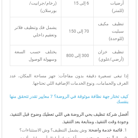
أرضيات
6 إلى 15
(رخام/جرانيت/
(للمتر)
بورسلان)
تنظيف مكيف
يشمل فك وتنظيف فلاتر
سبليت
70 إلى 150
وتعقيم داخلي
(للوحدة)
تنظيف خزان
يختلف حسب السعة
300 إلى 800
(أرضي/علوي)
وسهولة الوصول
إذا تبغى تسعيرة دقيقة بدون مفاجآت: جهز مساحة المكان، عدد
الغرف والحمامات، ونوع الخدمات الإضافية اللي تحتاجها.
كيف تختار جهة نظافة موثوقة في الروضة؟ 7 معايير تقدر تتحقق منها
بنفسك
أفضل شركة تنظيف بحي الروضة هي اللي تعطيك وضوح قبل التنفيذ،
وجودة وقت التنفيذ، ومتابعة بعد التنفيذ.
قائمة خدمة واضحة
: وش يشمل التنظيف؟ وش الاستثناءات؟