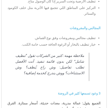
تنظيف الأرضية وتحت السرير إذا كان الوصول متاح.
التركيز على المناطق اللي تتجمع فيها الأتربة مثل خلف الكومود
والستائر.
المجالس والمفروشات
تنظيف مجالس ومفروشات وفق نوع القماش.
خيار تنظيف بالبخار أو الرغوة الجافة حسب خامة الكنب.
ملاحظة مهمة: كثير من الشركات تقول “تنظيف
شامل” لكن بدون قائمة تنفيذ. أنت الأفضل
تطلب تفاصيل: وش راح يُنظف؟ وش
الاستثناءات؟ ووش يندرج كخدمة إضافية؟
3 وعود تسمعها كثير في الروضة
الجميع يقول: عمالة مدربة، معدات حديثة، أسعار ممتازة. الفرق