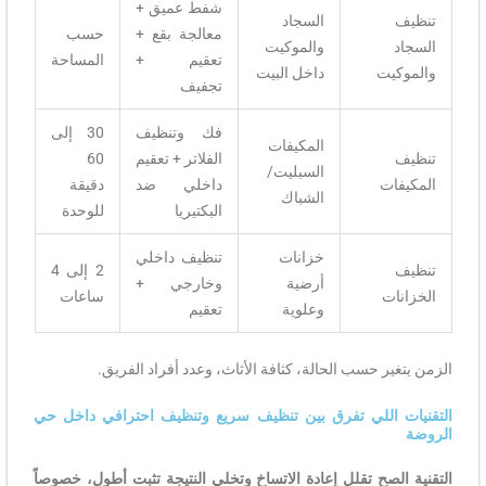
شفط عميق +
تنظيف
السجاد
معالجة بقع +
حسب
السجاد
والموكيت
تعقيم +
المساحة
والموكيت
داخل البيت
تجفيف
فك وتنظيف
30 إلى
المكيفات
تنظيف
الفلاتر + تعقيم
60
السبليت/
المكيفات
داخلي ضد
دقيقة
الشباك
البكتيريا
للوحدة
خزانات
تنظيف داخلي
تنظيف
2 إلى 4
أرضية
وخارجي +
الخزانات
ساعات
وعلوية
تعقيم
الزمن يتغير حسب الحالة، كثافة الأثاث، وعدد أفراد الفريق.
التقنيات اللي تفرق بين تنظيف سريع وتنظيف احترافي داخل حي
الروضة
التقنية الصح تقلل إعادة الاتساخ وتخلي النتيجة تثبت أطول، خصوصاً