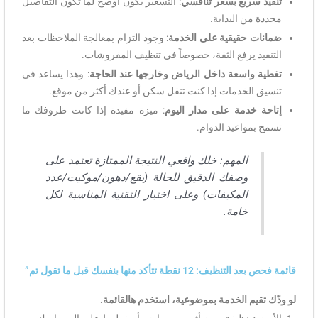
تنفيذ سريع بسعر تنافسي
: التسعير يكون أوضح لما تكون التفاصيل
محددة من البداية.
ضمانات حقيقية على الخدمة
: وجود التزام بمعالجة الملاحظات بعد
التنفيذ يرفع الثقة، خصوصاً في تنظيف المفروشات.
تغطية واسعة داخل الرياض وخارجها عند الحاجة
: وهذا يساعد في
تنسيق الخدمات إذا كنت تنقل سكن أو عندك أكثر من موقع.
إتاحة خدمة على مدار اليوم
: ميزة مفيدة إذا كانت ظروفك ما
تسمح بمواعيد الدوام.
المهم: خلك واقعي النتيجة الممتازة تعتمد على
وصفك الدقيق للحالة (بقع/دهون/موكيت/عدد
المكيفات) وعلى اختيار التقنية المناسبة لكل
خامة.
قائمة فحص بعد التنظيف: 12 نقطة تتأكد منها بنفسك قبل ما تقول تم”
لو ودّك تقيم الخدمة بموضوعية، استخدم هالقائمة.