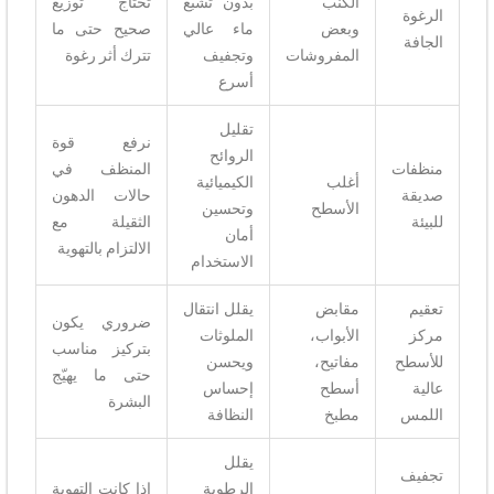
الكنب
بدون تشبع
تحتاج توزيع
الرغوة
وبعض
ماء عالي
صحيح حتى ما
الجافة
المفروشات
وتجفيف
تترك أثر رغوة
أسرع
تقليل
نرفع قوة
الروائح
منظفات
المنظف في
أغلب
الكيميائية
صديقة
حالات الدهون
الأسطح
وتحسين
للبيئة
الثقيلة مع
أمان
الالتزام بالتهوية
الاستخدام
تعقيم
مقابض
يقلل انتقال
ضروري يكون
مركز
الأبواب،
الملوثات
بتركيز مناسب
للأسطح
مفاتيح،
ويحسن
حتى ما يهيّج
عالية
أسطح
إحساس
البشرة
اللمس
مطبخ
النظافة
يقلل
تجفيف
الرطوبة
إذا كانت التهوية