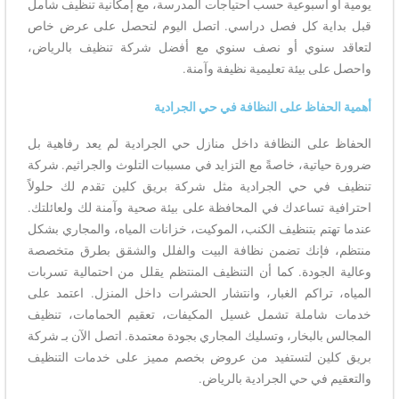
يومية أو أسبوعية حسب احتياجات المدرسة، مع إمكانية تنظيف شامل
قبل بداية كل فصل دراسي. اتصل اليوم لتحصل على عرض خاص
لتعاقد سنوي أو نصف سنوي مع أفضل شركة تنظيف بالرياض،
واحصل على بيئة تعليمية نظيفة وآمنة.
أهمية الحفاظ على النظافة في حي الجرادية
الحفاظ على النظافة داخل منازل حي الجرادية لم يعد رفاهية بل
ضرورة حياتية، خاصةً مع التزايد في مسببات التلوث والجراثيم. شركة
تنظيف في حي الجرادية مثل شركة بريق كلين تقدم لك حلولاً
احترافية تساعدك في المحافظة على بيئة صحية وآمنة لك ولعائلتك.
عندما تهتم بتنظيف الكنب، الموكيت، خزانات المياه، والمجاري بشكل
منتظم، فإنك تضمن نظافة البيت والفلل والشقق بطرق متخصصة
وعالية الجودة. كما أن التنظيف المنتظم يقلل من احتمالية تسربات
المياه، تراكم الغبار، وانتشار الحشرات داخل المنزل. اعتمد على
خدمات شاملة تشمل غسيل المكيفات، تعقيم الحمامات، تنظيف
المجالس بالبخار، وتسليك المجاري بجودة معتمدة. اتصل الآن بـ شركة
بريق كلين لتستفيد من عروض بخصم مميز على خدمات التنظيف
والتعقيم في حي الجرادية بالرياض.