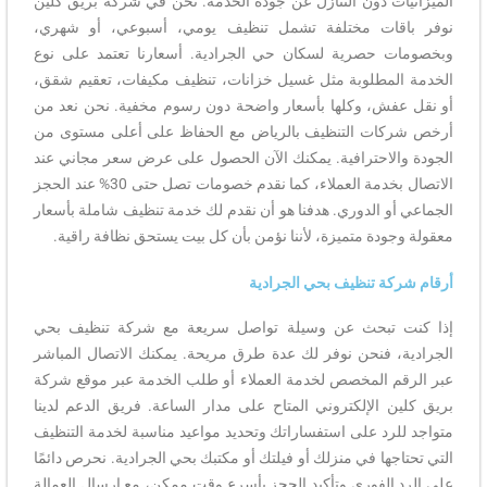
الميزانيات دون التنازل عن جودة الخدمة. نحن في شركة بريق كلين
نوفر باقات مختلفة تشمل تنظيف يومي، أسبوعي، أو شهري،
وبخصومات حصرية لسكان حي الجرادية. أسعارنا تعتمد على نوع
الخدمة المطلوبة مثل غسيل خزانات، تنظيف مكيفات، تعقيم شقق،
أو نقل عفش، وكلها بأسعار واضحة دون رسوم مخفية. نحن نعد من
أرخص شركات التنظيف بالرياض مع الحفاظ على أعلى مستوى من
الجودة والاحترافية. يمكنك الآن الحصول على عرض سعر مجاني عند
الاتصال بخدمة العملاء، كما نقدم خصومات تصل حتى 30% عند الحجز
الجماعي أو الدوري. هدفنا هو أن نقدم لك خدمة تنظيف شاملة بأسعار
معقولة وجودة متميزة، لأننا نؤمن بأن كل بيت يستحق نظافة راقية.
أرقام شركة تنظيف بحي الجرادية
إذا كنت تبحث عن وسيلة تواصل سريعة مع شركة تنظيف بحي
الجرادية، فنحن نوفر لك عدة طرق مريحة. يمكنك الاتصال المباشر
عبر الرقم المخصص لخدمة العملاء أو طلب الخدمة عبر موقع شركة
بريق كلين الإلكتروني المتاح على مدار الساعة. فريق الدعم لدينا
متواجد للرد على استفساراتك وتحديد مواعيد مناسبة لخدمة التنظيف
التي تحتاجها في منزلك أو فيلتك أو مكتبك بحي الجرادية. نحرص دائمًا
على الرد الفوري وتأكيد الحجز بأسرع وقت ممكن، مع إرسال العمالة