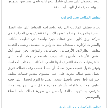
اليوم للحصول على تنظيف شامل للخزانات بأيدي محترفين يضمنون
لك بيئة صحية داخل البيت أو الشقة.
تنظيف المكاتب بحي الجرادية
يحتاج تنظيف المكاتب إلى دقة واحترافية للحفاظ على بيئة العمل
الصحية والمريحة، وهذا ما توفره لك شركة تنظيف بحي الجرادية. في
شركة بريق كلين، نحن نمتلك خبرة واسعة في تنظيف المكاتب
والمقرات الإدارية باستخدام معدات وأدوات متقدمة، وتشمل الخدمة
تنظيف الطاولات، الأرضيات، الحمامات، والنوافذ. نحن نهتم أيضًا
بتعقيم الأسطح وأجهزة الحاسوب باستخدام مواد آمنة على
الإلكترونيات. خدمة التنظيف لدينا تناسب المكاتب بمختلف أحجامها،
ونوفر جدول تنظيف مرن صباحًا أو مساءً حسب وقت عملك. فريق
العمل يضم عمالة مدربة على أعلى مستوى لتقديم خدمات تنظيف
احترافية بأقل وقت وأفضل نتيجة. اتصل بنا اليوم لتحصل على خطة
تنظيف مكاتب شاملة بأسعار ممتازة داخل حي الجرادية. معنا،
سترتقي بمستوى النظافة وتُحسن من صورة عملك أمام العملاء
والموظفين.
تنظيف المكيفات بحي الجرادية