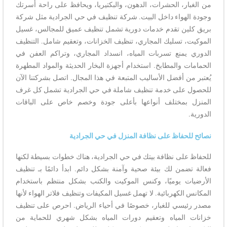
من الغبار، الحشرات، الدهون، والبكتيريا، ويحافظ على راحة أسرتك
وجودة الهواء داخل البيت. شركة تنظيف في حي الجرادية مثل شركة
بريق كلين تقدم خدمات دورية تشمل تنظيف عميق للمجالس، غسيل
الموكيت، تسليك المجاري، تنظيف الخزانات، وتعقيم شامل. التنظيف
الدوري يمنع تسربات المياه، انسداد المجاري، وتراكم العفن في
الحمامات والمطابخ. استخدام أجهزة البخار الحديثة والمواد المطهرة
يُعتبر من أفضل الأساليب المتبعة في هذا المجال. اتصل بشركتنا الآن
للحصول على خدمة تنظيف شاملة في حي الجرادية تشمل كل غرف
المنزل بمختلف أنواعها بأعلى جودة وخصم خاص على الباقات
الدورية.
نصائح للحفاظ على نظافة المنزل في حي الجرادية
للحفاظ على نظافة بيتك في حي الجرادية، هناك خطوات بسيطة لكنها
فعالة تضمن لك بيئة صحية وآمنة بشكل دائم. ابدأ دائمًا بـ تنظيف
الأرضيات يوميًا، وكنس الموكيت والكنب بشكل منتظم باستخدام
المكانس الكهربائية. لا تهمل غسيل المكيفات وتنظيف فلاتر الهواء لأنها
مصدر رئيسي للغبار، خصوصًا في أحياء الرياض. احرص على تنظيف
خزانات المياه وتعقيم دورات المياه بشكل شهري للحماية من