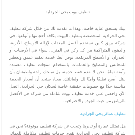
تنظيف بيوت بحي الجرداية
بيتك يستحق عناية خاصة، وهذا ما نقدمه لك من خلال شركة تنظيف
بحي الجرادية المتخصصة بتنظيف البيوت بكافة أحجامها وأنواعها. في
شركة بريق كلين نستخدم أفضل المعدات لإزالة الأوساخ، الأتربة،
والدهون المتراكمة من كل ركن في المنزل، سواء في الأرضيات أو
الجدران أو الأسطح المرتفعة. نوفر أيضًا خدمة تعقيم عميق وتعطير
للمجالس والمطابخ والحمامات باستخدام منتجات تنظيف معتمدة
وآمنة تمامًا. نحن لا نقدم فقط خدمة، بل نمنحك راحة واطمئنان بأن
بيتك أصبح نظيفًا وآمنًا لك ولعائلتك. معنا، ستجد أن أسعار الخدمة
مناسبة جدًا مع خصومات حقيقية خاصة لسكان حي الجرادية. اتصل
الآن واحصل على خدمة تنظيف بيوت شاملة من شركة هي الأفضل
بالرياض من حيث الجودة والاحترافية.
تنظيف عمائر بحي الجرادية
هل تمتلك عمارة أو تديرها وتبحث عن شركة تنظيف موثوقة؟ نحن في
شركة تنظيف بحي الجرادية نقدم خدمات تنظيف متكاملة للعمائر