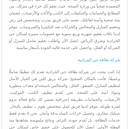
المعتمدة صحياً من وزارة الصحة. حيث نعقم كل جزء في منزلك، من
المطابخ والحمامات والمكيفات إلى الكنب والأثاث والأرضيات، لضمان
بيئة صحية وآمنة لعائلتك. نعتمد على فريق مدرب ومتخصص في رش
وتعقيم المنازل والمجالس والخزانات ضد البكتيريا والفيروسات. تتوفر
لدينا باقات تعقيم شهرية وربع سنوية مع خصومات مميزة لسكان حي
الجرادية وشرق الرياض. اتصل الآن واطلب تعقيم شامل للمنزل أو
الشركة أو الفلل، واحصل على خدمة عالية الجودة بأسعار مناسبة.
شركة نظافة حي الجرادية
إذا كنت تبحث عن شركة نظافة حي الجرادية تقدم لك تنظيفًا شاملًا
وعميقًا، فأنت بالمكان الصحيح. شركة بريق كلين هي الخيار الأمثل
لتنظيف المنازل، الشقق، الفلل، والمجالس باستخدام معدات متطورة
ومواد آمنة على الصحة. نحن نُقدم تنظيف الكنب، الموكيت،
الأرضيات، والحمامات بطريقة احترافية تضمن لك نتائج فعالة تدوم
لفترة طويلة. يتوفر لدينا فريق عمل متخصص يقوم بـ تنظيف بالبخار،
تسليك مجاري، وغسيل خزانات المياه بدقة وأمان. نحن لا نقدم فقط
خدمات النظافة، بل نُقدم جودة، التزام، ونتائج ملموسة تشاهدها منذ
الوهلة الأولى. اتصل الآن للحصول على خصم خاص لسكان حي