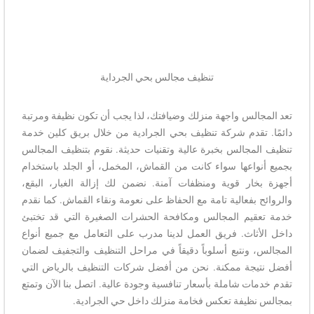
تنظيف مجالس بحي الجرداية
تعد المجالس واجهة منزلك وضيافتك، لذا يجب أن تكون نظيفة ومرتبة
دائمًا. تقدم شركة تنظيف بحي الجرادية من خلال بريق كلين خدمة
تنظيف المجالس بخبرة عالية وتقنيات حديثة. نقوم بتنظيف المجالس
بجميع أنواعها سواء كانت من القماش، المخمل، أو الجلد باستخدام
أجهزة بخار قوية ومنظفات آمنة. نضمن لك إزالة الغبار، البقع،
والروائح بفعالية تامة مع الحفاظ على نعومة ونقاء القماش. كما نقدم
خدمة تعقيم المجالس ومكافحة الحشرات الصغيرة التي قد تختبئ
داخل الأثاث. فريق العمل لدينا مدرب على التعامل مع جميع أنواع
المجالس، ونتبع أسلوباً دقيقاً في مراحل التنظيف والتجفيف لضمان
أفضل نتيجة ممكنة. نحن من أفضل شركات التنظيف بالرياض التي
تقدم خدمات شاملة بأسعار تنافسية وجودة عالية. اتصل بنا الآن وتمتع
بمجالس نظيفة تعكس فخامة منزلك داخل حي الجرادية.