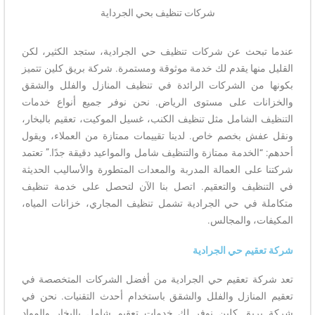
شركات تنظيف بحي الجرداية
عندما تبحث عن شركات تنظيف حي الجرادية، ستجد الكثير، لكن
القليل منها يقدم لك خدمة موثوقة ومستمرة. شركة بريق كلين تتميز
بكونها من الشركات الرائدة في تنظيف المنازل والفلل والشقق
والخزانات على مستوى الرياض. نحن نوفر جميع أنواع خدمات
التنظيف الشامل مثل تنظيف الكنب، غسيل الموكيت، تعقيم بالبخار،
ونقل عفش بخصم خاص. لدينا تقييمات ممتازة من العملاء، ويقول
أحدهم: “الخدمة ممتازة والتنظيف شامل والمواعيد دقيقة جدًا.” تعتمد
شركتنا على العمالة المدربة والمعدات المتطورة والأساليب الحديثة
في التنظيف والتعقيم. اتصل بنا الآن لتحصل على خدمة تنظيف
متكاملة في حي الجرادية تشمل تنظيف المجاري، خزانات المياه،
المكيفات، والمجالس.
شركة تعقيم حي الجرادية
تعد شركة تعقيم حي الجرادية من أفضل الشركات المتخصصة في
تعقيم المنازل والفلل والشقق باستخدام أحدث التقنيات. نحن في
شركة بريق كلين نوفر لك خدمات تعقيم شامل بالبخار والمواد