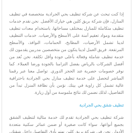
إذا كنت تبحث عن شركة تنظيف بحي الجرادية متخصصة في تنظيف
المنازل، فإن شركة بريق كلين هي خيارك الأفضل. نحن نقدم خدمات
تنظيف متكاملة للمنازل بمختلف مساحاتها، باستخدام معدات تنظيف
متقدمة ومواد تعقيم آمنة على الأسطح والأرضيات. خدمات التنظيف
لدينا تشمل الأرضيات، المطابخ، الحمامات، النوافذ، والأسطح
المرتفعة. فريق العمل لدينا يتكون من متخصصين مدربين يقدمون لك
خدمة تنظيف شاملة وفعالة بأعلى جودة وأقل تكلفة. نحن نُعد من
أفضل الشركات بالرياض بفضل التزامنا بالجودة ورضا العملاء. كما
نوفر خصومات حصرية عند الحجز الدوري. تواصل معنا عبر رقمنا
المباشر لتحصل على خدمة تنظيف منازل بحي الجرادية باحترافية
عالية تشمل كل زاوية في بيتك. نؤمن بأن نظافة المنزل تبدأ من
التفاصيل، لذلك نضمن لك نتائج ملموسة من أول زيارة.
تنظيف شقق بحي الجرادية
شركة تنظيف بحي الجرادية تقدم لك خدمة مثالية لتنظيف الشقق
بجميع أنواعها، سواء كانت صغيرة أو ضمن عمائر سكنية متعددة
الأدوار. نحن في شركة بريق كلين نهتم بأدق التفاصيل داخل شقتك،