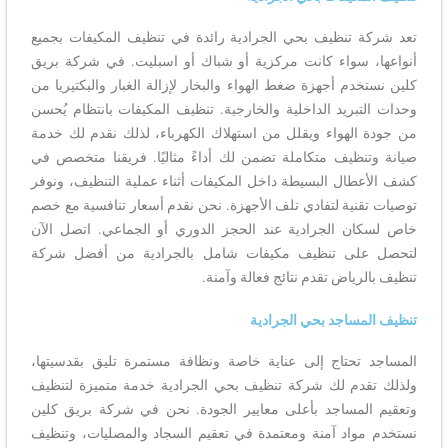
تعد شركة تنظيف بحي الجرادية رائدة في تنظيف المكيفات بجميع
أنواعها، سواء كانت مركزية أو شباك أو اسبليت. في شركة بريق
كلين نستخدم أجهزة ضغط الهواء والبخار لإزالة الغبار والبكتيريا من
وحدات التبريد الداخلية والخارجية. تنظيف المكيفات بانتظام يُحسن
من جودة الهواء ويقلل من استهلاك الكهرباء، لذلك نقدم لك خدمة
صيانة وتنظيف متكاملة تضمن لك أداءً مثاليًا. فريقنا متخصص في
كشف الأعطال البسيطة داخل المكيفات أثناء عملية التنظيف، ونوفر
توصيات تقنية لتفادي تلف الأجهزة. نحن نقدم أسعار تنافسية مع خصم
خاص لسكان الجرادية عند الحجز الدوري أو الجماعي. اتصل الآن
لتحصل على تنظيف مكيفات شامل بالجرادية من أفضل شركة
تنظيف بالرياض تقدم نتائج فعالة وآمنة.
تنظيف المساجد بحي الجرادية
المساجد تحتاج إلى عناية خاصة ونظافة مستمرة تليق بقدسيتها،
ولذلك تقدم لك شركة تنظيف بحي الجرادية خدمة متميزة لتنظيف
وتعقيم المساجد بأعلى معايير الجودة. نحن في شركة بريق كلين
نستخدم مواد آمنة ومعتمدة في تعقيم السجاد والمصليات، وتنظيف