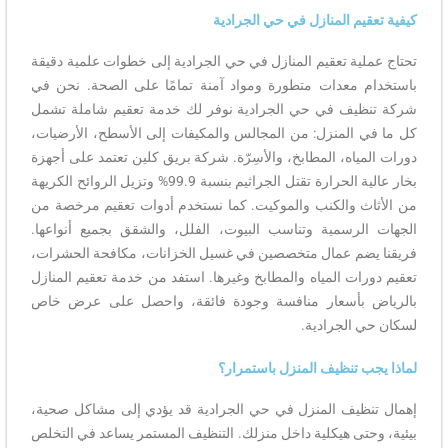
كيفية تعقيم المنازل في حي الجرادية
تحتاج عملية تعقيم المنازل في حي الجرادية إلى خطوات علمية دقيقة
باستخدام معدات متطورة ومواد آمنة تمامًا على الصحة. نحن في
شركة تنظيف في حي الجرادية نوفر لك خدمة تعقيم شاملة تشمل
كل ما في المنزل: من المجالس والمكيفات إلى الأسطح، الأرضيات،
دورات المياه، المطابخ، والأسِرّة. شركة بريق كلين تعتمد على أجهزة
بخار عالية الحرارة تقتل الجراثيم بنسبة 99.9% وتزيل الروائح الكريهة
من الأثاث والكنب والموكيت. كما نستخدم أدوات تعقيم مرخصة من
الجهات الرسمية وتناسب البيوت، الفلل، والشقق بجميع أنواعها.
فريقنا يضم عمال متخصصين في غسيل الخزانات، مكافحة الحشرات،
تعقيم دورات المياه والمطابخ وغيرها. استفد من خدمة تعقيم المنازل
بالرياض بأسعار منافسة وجودة فائقة، واحصل على عرض خاص
لسكان حي الجرادية.
لماذا يجب تنظيف المنزل باستمرار؟
إهمال تنظيف المنزل في حي الجرادية قد يؤدي إلى مشاكل صحية،
بيئية، وحتى هيكلية داخل منزلك. التنظيف المستمر يساعد في التخلص