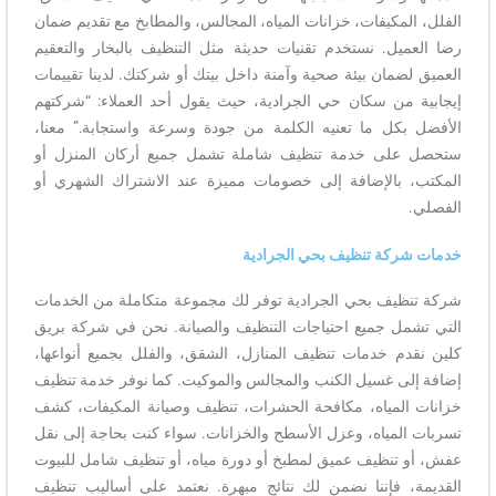
الفلل، المكيفات، خزانات المياه، المجالس، والمطابخ مع تقديم ضمان
رضا العميل. نستخدم تقنيات حديثة مثل التنظيف بالبخار والتعقيم
العميق لضمان بيئة صحية وآمنة داخل بيتك أو شركتك. لدينا تقييمات
إيجابية من سكان حي الجرادية، حيث يقول أحد العملاء: “شركتهم
الأفضل بكل ما تعنيه الكلمة من جودة وسرعة واستجابة.” معنا،
ستحصل على خدمة تنظيف شاملة تشمل جميع أركان المنزل أو
المكتب، بالإضافة إلى خصومات مميزة عند الاشتراك الشهري أو
الفصلي.
خدمات شركة تنظيف بحي الجرادية
شركة تنظيف بحي الجرادية توفر لك مجموعة متكاملة من الخدمات
التي تشمل جميع احتياجات التنظيف والصيانة. نحن في شركة بريق
كلين نقدم خدمات تنظيف المنازل، الشقق، والفلل بجميع أنواعها،
إضافة إلى غسيل الكنب والمجالس والموكيت. كما نوفر خدمة تنظيف
خزانات المياه، مكافحة الحشرات، تنظيف وصيانة المكيفات، كشف
تسربات المياه، وعزل الأسطح والخزانات. سواء كنت بحاجة إلى نقل
عفش، أو تنظيف عميق لمطبخ أو دورة مياه، أو تنظيف شامل للبيوت
القديمة، فإننا نضمن لك نتائج مبهرة. نعتمد على أساليب تنظيف