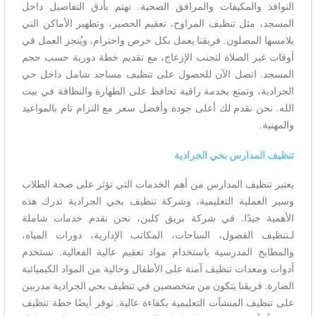
النوافذ والمكيفات والمرافق الصحية. نهتم بأدق التفاصيل داخل
المسجد، مثل تنظيف المراوح، تعقيم الحصير، وتطهير الأماكن التي
يلامسها المصلون. فريقنا يعمل بكل حرص واحترام، ويُنجز العمل في
أوقات غير الصلاة لتجنب الإزعاج، مع تقديم خطة دورية حسب حجم
المسجد. اتصل الآن للحصول على تنظيف مساجد شامل داخل حي
الجرادية، وتمتع بخدمة راقية تحافظ على الطهارة والنظافة في بيت
الله. نحن نقدم لك أعلى جودة وأفضل سعر مع التزام تام بالمواعيد
والمهنية.
تنظيف المدارس بحي الجرادية
يعتبر تنظيف المدارس من أهم الخدمات التي تؤثر على صحة الطلاب
وسير العملية التعليمية، وشركة تنظيف بحي الجرادية تدرك هذه
الأهمية جيدًا. في شركة بريق كلين، نحن نقدم خدمات شاملة
لـتنظيف الفصول، الساحات، المكاتب الإدارية، دورات المياه،
والمطابخ المدرسية باستخدام مواد تعقيم عالية الفعالية. نستخدم
أدوات ومعدات تنظيف آمنة على الأطفال وخالية من المواد الكيميائية
الضارة. فريقنا يتكون من متخصصين في تنظيف بحي الجرادية مدربين
على تنظيف المنشآت التعليمية بكفاءة عالية. نوفر أيضًا خطة تنظيف