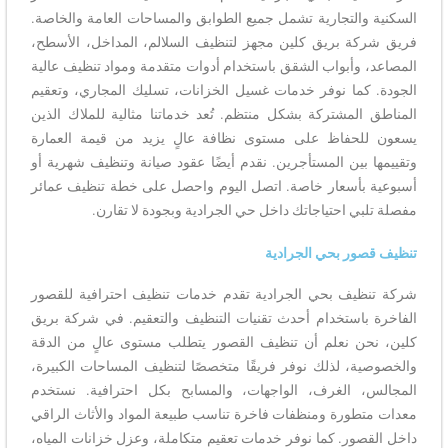
السكنية والتجارية تشمل جميع الطوابق والمساحات العامة والخاصة.
فريق شركة بريق كلين مجهز لتنظيف السلالم، المداخل، الأسطح،
المصاعد، وأبواب الشقق باستخدام أدوات متقدمة ومواد تنظيف عالية
الجودة. كما نوفر خدمات غسيل الخزانات، تسليك المجاري، وتعقيم
المناطق المشتركة بشكل منتظم. تُعد خدماتنا مثالية للملاك الذين
يسعون للحفاظ على مستوى نظافة عالٍ يزيد من قيمة العمارة
وتقييمها بين المستأجرين. نقدم أيضًا عقود صيانة وتنظيف شهرية أو
أسبوعية بأسعار خاصة. اتصل اليوم واحصل على خطة تنظيف عمائر
مفصلة تلبي احتياجاتك داخل حي الجرادية وبجودة لا تقارن.
تنظيف قصور بحي الجرادية
شركة تنظيف بحي الجرادية تقدم خدمات تنظيف احترافية للقصور
الفاخرة باستخدام أحدث تقنيات التنظيف والتعقيم. في شركة بريق
كلين، نحن نعلم أن تنظيف القصور يتطلب مستوى عالٍ من الدقة
والخصوصية، لذلك نوفر فريقًا متخصصًا لتنظيف المساحات الكبيرة،
المجالس، الغرف، الواجهات، والمسابح بكل احترافية. نستخدم
معدات متطورة ومنظفات فاخرة تناسب طبيعة المواد والأثاث الراقي
داخل القصور. كما نوفر خدمات تعقيم متكاملة، وعزل خزانات المياه،