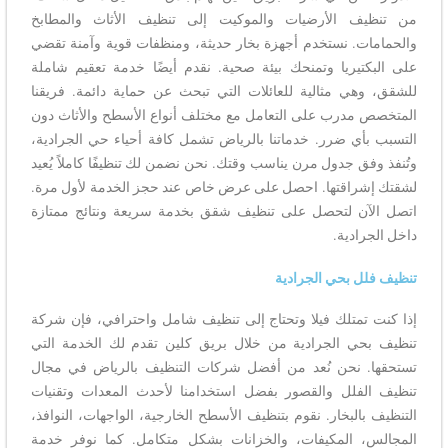
من تنظيف الأرضيات والموكيت إلى تنظيف الأثاث والمطابخ
والحمامات. نستخدم أجهزة بخار حديثة، ومنظفات قوية وآمنة تقضي
على البكتيريا وتمنحك بيئة صحية. نقدم أيضًا خدمة تعقيم شاملة
للشقق، وهي مثالية للعائلات التي تبحث عن حماية دائمة. فريقنا
المتخصص مدرب على التعامل مع مختلف أنواع الأسطح والأثاث دون
التسبب بأي ضرر. خدماتنا بالرياض تشمل كافة أحياء حي الجرادية،
وتُنفذ وفق جدول مرن يناسب وقتك. نحن نضمن لك تنظيفًا كاملاً يُعيد
لشقتك إشراقتها. احصل على عرض خاص عند حجز الخدمة لأول مرة.
اتصل الآن لتحصل على تنظيف شقق بخدمة سريعة ونتائج ممتازة
داخل الجرادية.
تنظيف فلل بحي الجرادية
إذا كنت تمتلك فيلا وتحتاج إلى تنظيف شامل واحترافي، فإن شركة
تنظيف بحي الجرادية من خلال بريق كلين تقدم لك الخدمة التي
تستحقها. نحن نُعد من أفضل شركات التنظيف بالرياض في مجال
تنظيف الفلل والقصور بفضل استخدامنا لأحدث المعدات وتقنيات
التنظيف بالبخار. نقوم بتنظيف الأسطح الخارجية، الواجهات، النوافذ،
المجالس، المكيفات، والخزانات بشكل متكامل. كما نوفر خدمة