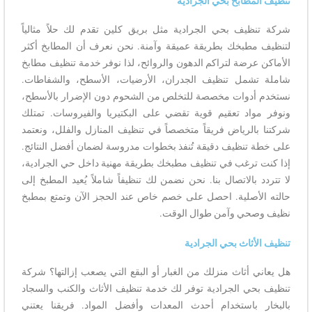
تنظيف المطابخ بحي الجرادية
شركة تنظيف بحي الجرادية مثل بريق كلين تقدم لك حلاً مثالياً
لتنظيف مطبخك بطريقة عميقة وآمنة. نحن نعرف أن المطابخ أكثر
الأماكن عرضة لتراكم الدهون والروائح، لذا نوفر خدمة تنظيف مطابخ
شاملة تشمل تنظيف الجدران، الأرضيات، الأسطح، والشفاطات.
نستخدم أدوات مخصصة للتخلص من الشحوم دون الإضرار بالأسطح،
ونوفر مواد تعقيم قوية تقضي على البكتيريا والفيروسات. تمتلك
شركتنا بالرياض فريقاً متخصصاً في تنظيف المنازل والفلل، ونعتمد
على خطة تنظيف دقيقة تُنفذ بخطوات مدروسة لضمان أفضل النتائج.
إذا كنت ترغب في تنظيف مطبخك بطريقة مهنية داخل حي الجرادية،
لا تتردد بالاتصال بنا. نحن نضمن لك تنظيفاً شاملاً يُعيد المطبخ إلى
حالته الأصلية. احصل على خصم خاص عند الحجز الآن وتمتع بمطبخ
نظيف وصحي وآمن طوال الوقت.
تنظيف الأثاث بحي الجرادية
هل يعاني أثاث منزلك من الغبار أو البقع التي يصعب إزالتها؟ شركة
تنظيف بحي الجرادية توفر لك خدمة تنظيف الأثاث والكنب والسجاد
بالبخار باستخدام أحدث المعدات وأفضل المواد. فريقنا يعتني