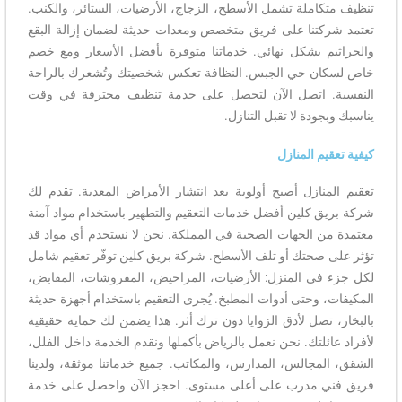
تنظيف متكاملة تشمل الأسطح، الزجاج، الأرضيات، الستائر، والكنب.
تعتمد شركتنا على فريق متخصص ومعدات حديثة لضمان إزالة البقع
والجراثيم بشكل نهائي. خدماتنا متوفرة بأفضل الأسعار ومع خصم
خاص لسكان حي الجبس. النظافة تعكس شخصيتك وتُشعرك بالراحة
النفسية. اتصل الآن لتحصل على خدمة تنظيف محترفة في وقت
يناسبك وبجودة لا تقبل التنازل.
كيفية تعقيم المنازل
تعقيم المنازل أصبح أولوية بعد انتشار الأمراض المعدية. تقدم لك
شركة بريق كلين أفضل خدمات التعقيم والتطهير باستخدام مواد آمنة
معتمدة من الجهات الصحية في المملكة. نحن لا نستخدم أي مواد قد
تؤثر على صحتك أو تلف الأسطح. شركة بريق كلين توفّر تعقيم شامل
لكل جزء في المنزل: الأرضيات، المراحيض، المفروشات، المقابض،
المكيفات، وحتى أدوات المطبخ. يُجرى التعقيم باستخدام أجهزة حديثة
بالبخار، تصل لأدق الزوايا دون ترك أثر. هذا يضمن لك حماية حقيقية
لأفراد عائلتك. نحن نعمل بالرياض بأكملها ونقدم الخدمة داخل الفلل،
الشقق، المجالس، المدارس، والمكاتب. جميع خدماتنا موثقة، ولدينا
فريق فني مدرب على أعلى مستوى. احجز الآن واحصل على خدمة