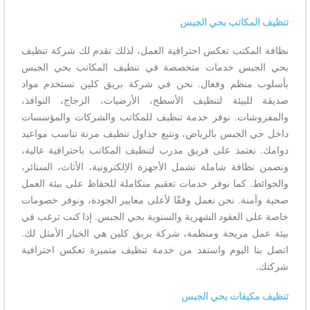
تنظيف المكاتب بحي الجبس
نظافة المكتب تعكس احترافية العمل، لذلك تقدم لك شركة تنظيف
بحي الجبس خدمات متخصصة في تنظيف المكاتب بحي الجبس
بأسلوب منظم وفعال. نحن في شركة بريق كلين نستخدم مواد
صديقة للبيئة لتنظيف الأسطح، الأرضيات، الزجاج، النوافذ،
والمفروشات. نوفر خدمة تنظيف للمكاتب والشركات والمؤسسات
داخل حي الجبس بالرياض، ونتبع جداول تنظيف مرنة تناسب مواعيد
دوامك. نعتمد على فريق مدرب لتنظيف المكاتب باحترافية عالية،
ونضمن نظافة شاملة تشمل الأجهزة الإلكترونية، الأثاث، الستائر،
والحوائط. كما نوفر خدمات تعقيم متكاملة للحفاظ على بيئة العمل
صحية وآمنة. نحن نعمل وفقًا لأعلى معايير الجودة، ونوفر خصومات
خاصة على العقود الشهرية والسنوية بحي الجبس. إذا كنت ترغب في
بيئة عمل مريحة ومنظمة، شركة بريق كلين هي الخيار الأمثل لك.
اتصل بنا اليوم واستفد من خدمة تنظيف متميزة تعكس احترافية
شركتك.
تنظيف مكيفات بحي الجبس