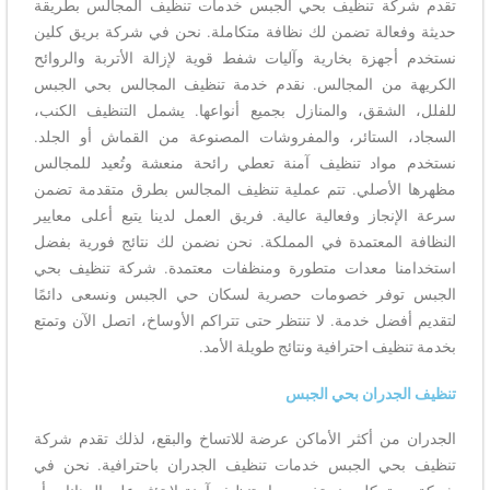
تقدم شركة تنظيف بحي الجبس خدمات تنظيف المجالس بطريقة
حديثة وفعالة تضمن لك نظافة متكاملة. نحن في شركة بريق كلين
نستخدم أجهزة بخارية وآليات شفط قوية لإزالة الأتربة والروائح
الكريهة من المجالس. نقدم خدمة تنظيف المجالس بحي الجبس
للفلل، الشقق، والمنازل بجميع أنواعها. يشمل التنظيف الكنب،
السجاد، الستائر، والمفروشات المصنوعة من القماش أو الجلد.
نستخدم مواد تنظيف آمنة تعطي رائحة منعشة وتُعيد للمجالس
مظهرها الأصلي. تتم عملية تنظيف المجالس بطرق متقدمة تضمن
سرعة الإنجاز وفعالية عالية. فريق العمل لدينا يتبع أعلى معايير
النظافة المعتمدة في المملكة. نحن نضمن لك نتائج فورية بفضل
استخدامنا معدات متطورة ومنظفات معتمدة. شركة تنظيف بحي
الجبس توفر خصومات حصرية لسكان حي الجبس ونسعى دائمًا
لتقديم أفضل خدمة. لا تنتظر حتى تتراكم الأوساخ، اتصل الآن وتمتع
بخدمة تنظيف احترافية ونتائج طويلة الأمد.
تنظيف الجدران بحي الجبس
الجدران من أكثر الأماكن عرضة للاتساخ والبقع، لذلك تقدم شركة
تنظيف بحي الجبس خدمات تنظيف الجدران باحترافية. نحن في