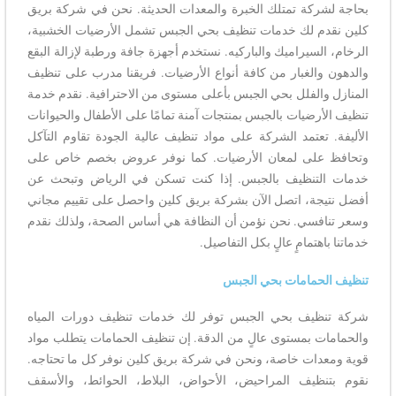
بحاجة لشركة تمتلك الخبرة والمعدات الحديثة. نحن في شركة بريق
كلين نقدم لك خدمات تنظيف بحي الجبس تشمل الأرضيات الخشبية،
الرخام، السيراميك والباركيه. نستخدم أجهزة جافة ورطبة لإزالة البقع
والدهون والغبار من كافة أنواع الأرضيات. فريقنا مدرب على تنظيف
المنازل والفلل بحي الجبس بأعلى مستوى من الاحترافية. نقدم خدمة
تنظيف الأرضيات بالجبس بمنتجات آمنة تمامًا على الأطفال والحيوانات
الأليفة. تعتمد الشركة على مواد تنظيف عالية الجودة تقاوم التآكل
وتحافظ على لمعان الأرضيات. كما نوفر عروض بخصم خاص على
خدمات التنظيف بالجبس. إذا كنت تسكن في الرياض وتبحث عن
أفضل نتيجة، اتصل الآن بشركة بريق كلين واحصل على تقييم مجاني
وسعر تنافسي. نحن نؤمن أن النظافة هي أساس الصحة، ولذلك نقدم
خدماتنا باهتمامٍ عالٍ بكل التفاصيل.
تنظيف الحمامات بحي الجبس
شركة تنظيف بحي الجبس توفر لك خدمات تنظيف دورات المياه
والحمامات بمستوى عالٍ من الدقة. إن تنظيف الحمامات يتطلب مواد
قوية ومعدات خاصة، ونحن في شركة بريق كلين نوفر كل ما تحتاجه.
نقوم بتنظيف المراحيض، الأحواض، البلاط، الحوائط، والأسقف