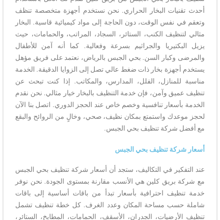
أحدث تقنيات البخار الحراري. نحن نستخدم أجهزة متخصصة تنظف
وتعقم في نفس الوقت، دون الحاجة إلى مواد كيميائية قاسية. البخار
مثالي لتنظيف الكنب، الستائر، السجاد، المراتب، والحمامات، حيث
يزيل البكتيريا والجراثيم بسرعة وفعالية. كما أنه آمن للأطفال
والمرضى وكبار السن. بحي الجبس بالرياض، نعتمد على فريق مؤهل
يستخدم أجهزة بخار ذات ضغط عالي تصل إلى الزوايا الدقيقة. الخدمة
مناسبة للمنازل، الفلل، المدارس، والمكاتب. إذا كنت تبحث عن
تنظيف عميق وآمن، فإن خدمة التنظيف بالبخار خيار مثالي. نحن نقدم
الخدمة بأسعار تنافسية وخصم خاص عند الحجز الدوري. اتصل بنا الآن
لحجز موعدك واستمتع بمكان نظيف، صحي، وخالٍ من الروائح والبقع
مع أفضل شركة تنظيف بحي الجبس.
أسعار شركة تنظيف بحي الجبس
عند التفكير في التكاليف، ستجد أن أسعار شركة تنظيف بحي الجبس
مع شركة بريق كلين هي الأنسب مقارنة بمستوى الجودة. نحن نوفر
خدمة تنظيف احترافية بأسعار تبدأ من باقات أساسية إلى باقات
شاملة حسب مساحة المكان وعدد الغرف. كل خطة تنظيف تشمل
تنظيف الأرضيات، الجدران، الأسقف، الحمامات، المطابخ، الستائر،