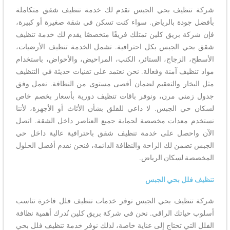
شركة تنظيف بحي الجبس تقدم لك خدمة تنظيف شقق متكاملة
بأفضل جودة بالرياض. سواء كنت تسكن في شقة صغيرة أو كبيرة،
فإن شركة بريق كلين تمتلك فريقًا متخصصًا يقدم لك خدمة تنظيف
شقق بحي الجبس بكل احترافية. تشمل الخدمة تنظيف الأرضيات،
الأسطح، الزجاج، الستائر، الكنب، المراحيض، والأحواض، باستخدام
مواد تنظيف آمنة وفعالة. نحن نعتمد على تقنيات حديثة في التنظيف
مثل البخار والتعقيم لضمان أقصى مستوى من النظافة. نعمل وفق
جدول زمني مرن، ونوفر باقات تنظيف دورية بأسعار بخصم خاص
لسكان حي الجبس. لا داعي للقلق بشأن الأثاث أو الأجهزة، لأننا
نستخدم معدات مخصصة لحماية جميع العناصر داخل الشقة. اتصل
الآن واحصل على خدمة تنظيف شقق باحترافية عالية داخل حي
الجبس تضمن لك الراحة والنظافة الدائمة، فنحن نقدم أفضل الحلول
المخصصة لسكان الرياض.
تنظيف فلل بحي الجبس
شركة تنظيف بحي الجبس توفر خدمات تنظيف فلل فاخرة تناسب
أسلوب حياتك الراقي. نحن في شركة بريق كلين نُدرك أهمية نظافة
الفلل التي تحتاج إلى عناية خاصة، لذلك نوفر خدمة تنظيف فلل بحي