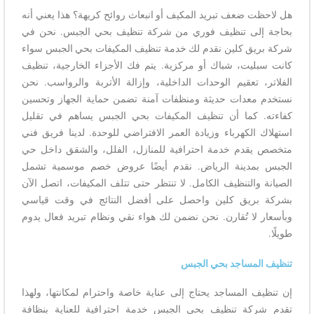
هل لاحظت ضعف تبريد المكيف أو انبعاث روائح كريهة؟ هذا يعني أنه
بحاجة إلى تنظيف فوري من شركة تنظيف بحي الجبس. نحن في
شركة بريق كلين نقدم لك خدمة تنظيف المكيفات بحي الجبس سواء
كانت سبليت، شباك أو مركزية. يتم فك الأجزاء الخارجية، تنظيف
الفلاتر، تعقيم الوحدات الداخلية، وإزالة الأتربة والرواسب. نحن
نستخدم معدات حديثة ومنظفات آمنة تضمن حماية الجهاز وتحسين
كفاءته. كما أن تنظيف المكيفات بحي الجبس يساهم في تقليل
استهلاك الكهرباء وزيادة العمر الافتراضي للوحدة. لدينا فريق فني
متخصص يقدم خدمة احترافية للمنازل، الفلل، والشقق داخل حي
الجبس بمدينة الرياض. نقدم أيضًا عروض خصم موسمية تشمل
الصيانة والتنظيف الكامل. لا تنتظر حتى تتلف المكيفات، اتصل الآن
بشركة بريق كلين واحصل على أفضل النتائج في وقت قياسي
وبأسعار لا تُقارن. نحن نضمن لك هواء نقي ونظام تبريد فعال يدوم
طويلًا.
تنظيف المساجد بحي الجبس
إن تنظيف المساجد يحتاج إلى عناية خاصة واحترام لمكانتها، ولهذا
تقدم شركة تنظيف بحي الجبس خدمة احترافية للعناية بنظافة