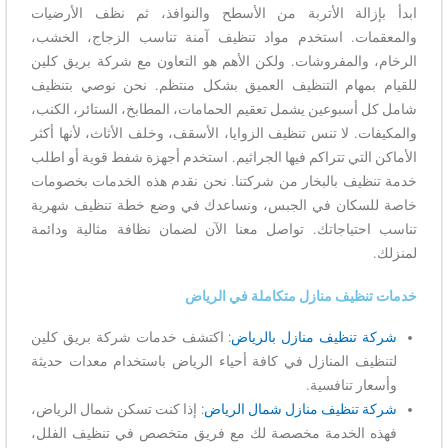
ابدأ بإزالة الأتربة من الأسطح والنوافذ، ثم نظف الأرضيات
والمعقمات. استخدم مواد تنظيف آمنة تناسب الزجاج، الخشب،
الرخام، والمفروشات. ولكن الأهم هو التعاون مع شركة بريق كلين
للقيام بمهام التنظيف العميق بشكل منتظم. نحن نوصي بتنظيف
شامل كل أسبوعين يشمل تعقيم الحمامات، المطابخ، الستائر، الكنب،
والمكيفات. لا تنس تنظيف الزوايا، الأسقف، وخلف الأثاث، لأنها أكثر
الأماكن التي تتراكم فيها الجراثيم. استخدم أجهزة شفط قوية أو اطلب
خدمة تنظيف بالبخار من شركتنا. نحن نقدم هذه الخدمات بخصومات
خاصة للسكان في الجبس، ونساعدك في وضع خطة تنظيف شهرية
تناسب احتياجاتك. تواصل معنا الآن لضمان نظافة مثالية ودائمة
لمنزلك.
خدمات تنظيف منازل متكاملة في الرياض
شركة تنظيف منازل بالرياض
: اكتشف خدمات شركة بريق كلين
لتنظيف المنازل في كافة أحياء الرياض باستخدام معدات حديثة
وأسعار تنافسية.
شركة تنظيف منازل شمال الرياض
: إذا كنت تسكن شمال الرياض،
فهذه الخدمة مخصصة لك مع فريق متخصص في تنظيف الفلل،