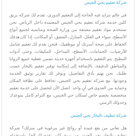
شركة تعقيم بحي الجبس
في عالم تتزايد فيه الحاجة إلى التعقيم الدوري، تقدم لك شركة بريق
كلين خدمة شركة تعقيم بحي الجبس المعتمدة داخل الرياض. نحن
نستخدم مواد تعقيم مصنفة من وزارة الصحة ومناسبة لجميع أنواع
الأسطح، سواء في الفلل، المنازل، الشقق، أو المكاتب. إذا كان هدفك
الحفاظ على صحة أسرتك أو موظفيك، فنحن نقدم لك تعقيم شامل
للأرضيات، الحمامات، الأسطح، المداخل، المكيفات، وحتى أدوات
المطبخ. يتم التعقيم باستخدام أجهزة حديثة تضمن تغطية جميع الزوايا
والمناطق الدقيقة، بالإضافة إلى إمكانية توفير تعقيم بالبخار حسب
طلبك. نحن نهتم بأدق التفاصيل، ونوفر لك تقارير توثيق الخدمة
وجودتها. مع شركة تعقيم بحي الجبس، تحافظ على نظافة المكان
وحماية من العدوى في آنٍ واحد. اتصل الآن لتحصل على خدمة تعقيم
متخصصة بخصم خاص لسكان حي الجبس، مع التزام كامل بموعدك
وجدولك الزمني.
شركة تنظيف بالبخار بحي الجبس
هل تعاني من بقع عنيدة أو روائح غير مرغوبة في منزلك؟ شركة
تنظيف بالبخار بحي الجبس من بريق كلين تقدم لك الحل باستخدام