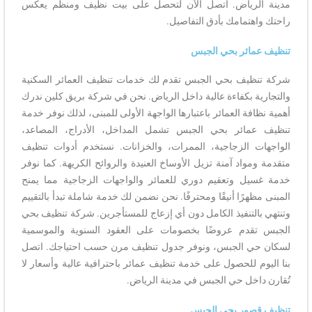
مدينة الرياض. اتصل الآن لتحصل على بيت نظيف ومنظم يعكس
راحتك واهتمامك بأدق التفاصيل.
تنظيف عمائر بحي الجبس
شركة تنظيف بحي الجبس تقدم لك خدمات تنظيف العمائر السكنية
والتجارية بكفاءة عالية داخل الرياض. نحن في شركة بريق كلين ندرك
أهمية نظافة العمائر باعتبارها الواجهة الأولى للمبنى، لذلك نوفر خدمة
تنظيف عمائر بحي الجبس تشمل المداخل، الأدراج، المصاعد،
الواجهات الزجاجية، الممرات، والخزانات. نستخدم أدوات تنظيف
متقدمة ومواد آمنة تزيل الأوساخ العنيدة والروائح الكريهة. كما نوفر
خدمة غسيل وتعقيم دوري للعمائر والواجهات الزجاجية مما يمنح
المبنى مظهرًا أنيقًا ومحترفًا. نحن نضمن لك خدمة شاملة تبدأ بالتقييم
وتنتهي بالتنفيذ الكامل دون أي إزعاج للمستأجرين. شركة تنظيف بحي
الجبس تقدم عروضًا بخصومات على العقود السنوية والموسمية
لسكان حي الجبس، ونوفر جدول تنظيف مرن حسب احتياجك. اتصل
بنا اليوم للحصول على خدمة تنظيف عمائر باحترافية عالية وأسعار لا
تُقارن داخل حي الجبس في مدينة الرياض.
تنظيف قصور بحي الجبس