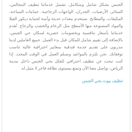
الجبس بشكل شامل ومتكامل. تشمل خدماتنا تنظيف المجالس،
الستائر، الأرضيات، الجدران، الواجهات الزجاجية، حمامات السباحة،
المكيفات، والمطابخ. نستخدم معدات حديثة وآمنة لحماية ديكور الفيلا
والمواد المصنوعة منها الأسطح مثل الرخام والخشب والزجاج. نُقدم
خدماتنا بأسعار تنافسية وبخصومات حصرية لسكان حي الجبس،
بالإضافة إلى تقييم شامل للمكان قبل بدء العمل. جميع العاملين لدينا
مدربون على تقديم خدمة فندقية بمعايير احترافية عالية تناسب
توقعاتك. نحن نلتزم بالمواعيد ونسلم العمل في الوقت المحدد. إذا
كنت تبحث عن تنظيف احترافي للفلل بحي الجبس داخل مدينة
الرياض، تواصل معنا الآن وتمتع بمستوى نظافة فاخر لا مثيل له.
تنظيف بيوت بحي الجبس