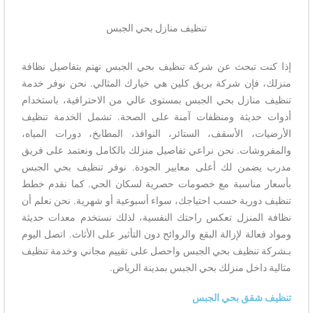
تنظيف منازل بحي الجبس
إذا كنت تبحث عن شركة تنظيف بحي الجبس تهتم بتفاصيل نظافة
منزلك، فإن شركة بريق كلين هي خيارك المثالي. نحن نوفر خدمة
تنظيف منازل بحي الجبس بمستوى عالي من الاحترافية، باستخدام
أدوات حديثة ومنظفات آمنة على الصحة. تشمل الخدمة تنظيف
الأرضيات، الأسقف، الستائر، النوافذ، المطابخ، دورات المياه،
والمفروشات. نحن نراعي تفاصيل منزلك بالكامل ونعتمد على فريق
مدرب يضمن لك أعلى معايير الجودة. نوفر تنظيف بحي الجبس
بأسعار مناسبة مع خصومات حصرية لسكان الحي. كما نقدم خطط
تنظيف دورية حسب احتياجك، سواء أسبوعية أو شهرية. نحن نعلم أن
نظافة المنزل تعكس راحتك النفسية، لذلك نستخدم معدات حديثة
ومواد فعالة لإزالة البقع والروائح دون التأثير على الأثاث. اتصل اليوم
بـشركة تنظيف بحي الجبس واحصل على تقييم مجاني وخدمة تنظيف
مثالية داخل منزلك بحي الجبس بمدينة الرياض.
تنظيف شقق بحي الجبس