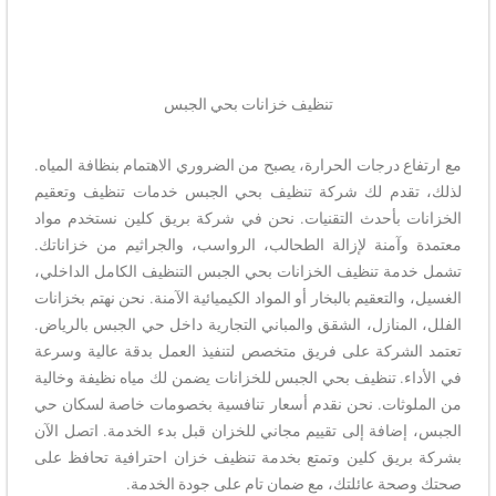
تنظيف خزانات بحي الجبس
مع ارتفاع درجات الحرارة، يصبح من الضروري الاهتمام بنظافة المياه.
لذلك، تقدم لك شركة تنظيف بحي الجبس خدمات تنظيف وتعقيم
الخزانات بأحدث التقنيات. نحن في شركة بريق كلين نستخدم مواد
معتمدة وآمنة لإزالة الطحالب، الرواسب، والجراثيم من خزاناتك.
تشمل خدمة تنظيف الخزانات بحي الجبس التنظيف الكامل الداخلي،
الغسيل، والتعقيم بالبخار أو المواد الكيميائية الآمنة. نحن نهتم بخزانات
الفلل، المنازل، الشقق والمباني التجارية داخل حي الجبس بالرياض.
تعتمد الشركة على فريق متخصص لتنفيذ العمل بدقة عالية وسرعة
في الأداء. تنظيف بحي الجبس للخزانات يضمن لك مياه نظيفة وخالية
من الملوثات. نحن نقدم أسعار تنافسية بخصومات خاصة لسكان حي
الجبس، إضافة إلى تقييم مجاني للخزان قبل بدء الخدمة. اتصل الآن
بشركة بريق كلين وتمتع بخدمة تنظيف خزان احترافية تحافظ على
صحتك وصحة عائلتك، مع ضمان تام على جودة الخدمة.