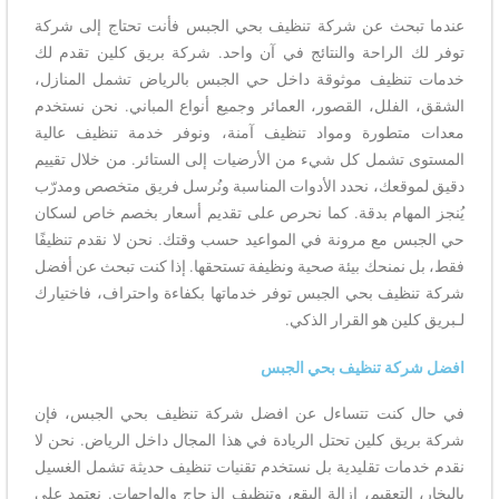
عندما تبحث عن شركة تنظيف بحي الجبس فأنت تحتاج إلى شركة
توفر لك الراحة والنتائج في آن واحد. شركة بريق كلين تقدم لك
خدمات تنظيف موثوقة داخل حي الجبس بالرياض تشمل المنازل،
الشقق، الفلل، القصور، العمائر وجميع أنواع المباني. نحن نستخدم
معدات متطورة ومواد تنظيف آمنة، ونوفر خدمة تنظيف عالية
المستوى تشمل كل شيء من الأرضيات إلى الستائر. من خلال تقييم
دقيق لموقعك، نحدد الأدوات المناسبة ونُرسل فريق متخصص ومدرّب
يُنجز المهام بدقة. كما نحرص على تقديم أسعار بخصم خاص لسكان
حي الجبس مع مرونة في المواعيد حسب وقتك. نحن لا نقدم تنظيفًا
فقط، بل نمنحك بيئة صحية ونظيفة تستحقها. إذا كنت تبحث عن أفضل
شركة تنظيف بحي الجبس توفر خدماتها بكفاءة واحتراف، فاختيارك
لـبريق كلين هو القرار الذكي.
افضل شركة تنظيف بحي الجبس
في حال كنت تتساءل عن افضل شركة تنظيف بحي الجبس، فإن
شركة بريق كلين تحتل الريادة في هذا المجال داخل الرياض. نحن لا
نقدم خدمات تقليدية بل نستخدم تقنيات تنظيف حديثة تشمل الغسيل
بالبخار، التعقيم، إزالة البقع، وتنظيف الزجاج والواجهات. نعتمد على