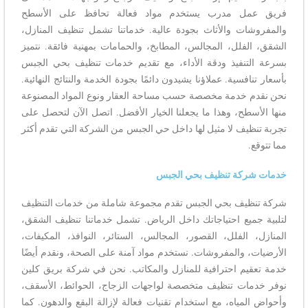
فريق عمل مدرب يستخدم مواد فعالة تحافظ على الأسطح
والمفروشات والأثاث بجودة عالية. خدماتنا تشمل تنظيف المنازل،
الشقق، الفلل، المجالس، المطابخ، والحمامات بمهنية فائقة. نتميز
بسرعة التنفيذ ودقة الأداء، مع تقديم خدمات تنظيف بحي الجبس
بأسعار تنافسية. عملاؤنا يشيدون دائمًا بجودة الخدمة والنتائج النهائية.
نحن نقدم خدمة مخصصة حسب مساحة العقار ونوع المواد المصنوعة
منها الأسطح، وهذا ما يجعلنا الخيار الأفضل. اتصل الآن لتحصل على
تجربة تنظيف لا مثيل لها داخل حي الجبس من الشركة التي تقدم أكثر
مما تتوقع.
خدمات شركة تنظيف بحي الجبس
شركة تنظيف بحي الجبس تقدم مجموعة شاملة من خدمات التنظيف
لتلبية جميع احتياجاتك داخل الرياض. تشمل خدماتنا تنظيف الشقق،
المنازل، الفلل، القصور، المجالس، الستائر، النوافذ، المكيفات،
الأرضيات، والمفروشات. نستخدم مواد آمنة على الصحة، ونقدم أيضًا
خدمة تعقيم احترافية للمنازل والمكاتب. نحن في شركة بريق كلين
نوفر خدمات تنظيف متخصصة لواجهات الزجاج، الحوائط، الأسقف،
وأحواض المياه، مع استخدام تقنيات فعالة لإزالة البقع والدهون. كما