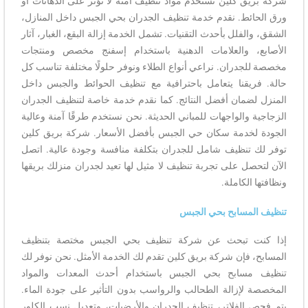
شركة بريق كلين نستخدم مواد تنظيف آمنة لا تؤثر على الدهانات أو
ورق الحائط. نقدم خدمة تنظيف الجدران بحي الجبس داخل المنازل،
الشقق، والفلل بأحدث التقنيات. تشمل الخدمة إزالة البقع، الغبار، آثار
الأصابع، والعلامات الدهنية باستخدام إسفنج مخصص ومنتجات
مخصصة للجدران. نراعي أنواع الطلاء ونوفر حلولًا مختلفة تناسب كل
حالة. فريقنا يتعامل باحترافية مع تنظيف الحوائط والجبس داخل
المنزل لضمان أفضل النتائج. كما نقدم خدمة خاصة لتنظيف الجدران
الزجاجية والواجهات للمباني الحديثة. نحن نستخدم طرقًا آمنة وعالية
الجودة لخدمة سكان حي الجبس بأفضل الأسعار. شركة بريق كلين
توفر لك تنظيف شامل للجدران بتكلفة منافسة وجودة عالية. اتصل
الآن لتحصل على تجربة تنظيف لا مثيل لها تعيد لجدران منزلك بريقها
ونظافتها الكاملة.
تنظيف المسابح بحي الجبس
إذا كنت تبحث عن شركة تنظيف بحي الجبس مختصة بتنظيف
المسابح، فإن شركة بريق كلين تقدم لك الخدمة الأمثل. نحن نوفر لك
تنظيف مسابح بحي الجبس باستخدام أحدث المعدات والمواد
المخصصة لإزالة الطحالب والرواسب بدون التأثير على جودة الماء.
يتم فحص الفلاتر، تنظيف الجدران والأرضيات، وتعديل نسب الكلور