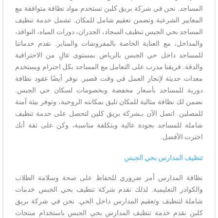
المساجد. نحن في شركة بريق كلين نستخدم مواد نظافة متوافقة مع
المعايير الشرعية وتضمن تعقيم شامل للمكان. تشمل خدمة تنظيف
المساجد بحي الجبس تنظيف السجاد، الجدران، دورات المياه، النوافذ،
والمداخل، مع العناية الخاصة بالمفروشات والمنابر. نقدم خدماتنا
للمساجد داخل حي الجبس بالرياض بمستوى عالٍ من الاحترافية
والدقة. فريقنا مدرب على التعامل مع المساجد بكل احترام ويستخدم
معدات حديثة لإنجاز العمل في وقت قصير. نوفر أيضًا عقود نظافة
دورية للمساجد بأسعار مخفضة وبخصومات لسكان حي الجبس.
نضمن لك نظافة مثالية للمكان تليق بمكانته الروحية، وتوفر بيئة آمنة
للمصلين. اتصل الآن بـشركة بريق كلين لتحصل على خدمة تنظيف
شاملة للمساجد بجودة عالية وبتكلفة مناسبة، وكن على ثقة أنك
اخترت الأفضل.
تنظيف المدارس بحي الجبس
نظافة المدارس أمر ضروري للحفاظ على صحة وسلامة الطلاب
والكوادر التعليمية. لذلك تقدم شركة تنظيف بحي الجبس خدمات
شاملة لتنظيف وتعقيم المدارس داخل الحي. نحن في شركة بريق
كلين نقدم خدمة تنظيف المدارس بحي الجبس باستخدام منتجات