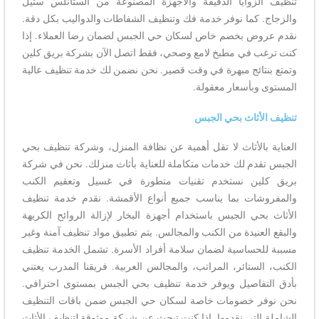
تنظيف الزوايا الدقيقة والأجهزة المصنوعة من الستانلس ستيل
والزجاج. كما نوفر خدمة فك وتنظيف الشفاطات والدواليب بكل دقة.
نقدم عروض بخصم خاص لسكان حي الجبس لضمان رضا العملاء. إذا
كنت ترغب في مطبخ لامع وصحي، فقط اتصل الآن بشركة بريق كلين
وتمتع بنتائج مبهرة في وقت قصير. نحن نضمن لك خدمة تنظيف عالية
المستوى وبأسعار معقولة.
تنظيف الأثاث بحي الجبس
العناية بالأثاث لا تقل أهمية عن نظافة المنزل، وشركة تنظيف بحي
الجبس تقدم لك خدمات متكاملة للعناية بأثاث منزلك. نحن في شركة
بريق كلين نستخدم تقنيات متطورة في غسيل وتعقيم الكنب
والمفروشات بما يناسب جميع أنواع الأقمشة. نقدم خدمة تنظيف
الأثاث بحي الجبس باستخدام أجهزة البخار لإزالة الروائح الكريهة
والبقع العنيدة من الكنب والمجالس. يتم تطبيق مواد تنظيف آمنة وغير
مسببة للحساسية لضمان سلامة أفراد الأسرة. تشمل الخدمة تنظيف
الكنب، الستائر، المراتب، والمجالس العربية. فريقنا المدرب يعتني
بأدق التفاصيل ويوفر خدمة تنظيف بحي الجبس بمستوى احترافي.
نحن نوفر خصومات خاصة لسكان حي الجبس ضمن باقات التنظيف
الشاملة التي نقدمها. إذا كنت تبحث عن شركة موثوقة لتنظيف الأثاث