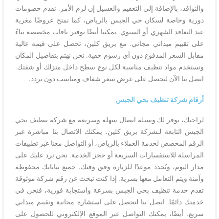
والنوافذ، بالإضافة إلى التعقيم والغسيل إن لزم الأمر. نقدم خصومات
دورية وخاصة لسكان حي الجبس بالرياض، كما نمنح عروضًا مغرية
عند التعاقد الشهري أو السنوي. يمكننا أيضًا توفير باقات مخصصة بناءً
على تقييم ميداني مجاني. مع بريق كلين، تحصل على قيمة عالية
مقابل السعر المدفوع دون أي رسوم خفية. نحن نهتم بتفاصيل المكان
ونستخدم مواد تنظيف مناسبة لكل نوع سطح داخل منزلك أو شقتك.
اتصل بنا الآن لتحصل على عرض سعر شفاف ومناسب دون تردد.
أرقام شركة تنظيف بحي الجبس
لراحتك، نوفر لك وسيلة اتصال سهلة وسريعة مع شركة تنظيف بحي
الجبس التابعة لـشركة بريق كلين. يمكنك الاتصال بنا مباشرة عبر
الرقم المخصص لخدمة العملاء بالرياض، أو التواصل معنا عبر تطبيقات
المراسلة للاستفسارات السريعة أو حجز الخدمة. نحن نرد عليك على
مدار اليوم، ونُحدد موعدًا للزيارة وفق وقتك. جميع بياناتك محفوظة
وآمنة ويتم التعامل معها بسرية. إذا كنت تبحث عن رقم شركة موثوقة
تقدم خدمة تنظيف بحي الجبس بسرعة واستجابة فورية، فنحن في
خدمتك دائمًا. اتصل بنا لتحصل على استشارة مجانية وتقييم ميداني
سريع. أيضًا، يمكنك التواصل عبر الموقع الإلكتروني للحصول على