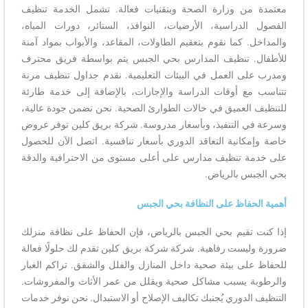
معتمدة من وزارة الصحة وبتقنيات فعالة. تشمل الخدمة تنظيف
الفصول الدراسية، الأرضيات، النوافذ، الستائر، دورات المياه،
والمداخل. كما نقوم بتعقيم الطاولات، المقاعد، والأبواب بمواد آمنة
للأطفال. تنظيف المدارس بحي الجبس يتم بواسطة فريق محترف
ومدرب على العمل في البيئات التعليمية. نقدم جداول تنظيف مرنة
تتناسب مع أوقات الدراسة والإجازات، بالإضافة إلى خدمة طارئة
للتنظيف العميق في حالات الطوارئ الصحية. نحن نضمن جودة عالية،
وسرعة في التنفيذ، وبأسعار مدروسة. شركة بريق كلين توفر عروض
خاصة وإمكانية التعاقد الدوري بأسعار تنافسية. اتصل الآن للحصول
على خدمة تنظيف مدارس على أعلى مستوى من الاحترافية والدقة
بحي الجبس بالرياض.
أهمية الحفاظ على النظافة بحي الجبس
إذا كنت تقيم بحي الجبس بالرياض، فإن الحفاظ على نظافة منزلك
ضرورة وليست رفاهية. شركة شركة بريق كلين تقدم لك حلولًا فعالة
للحفاظ على بيئة صحية داخل المنازل والفلل والشقق. تراكم الغبار
والرطوبة يسبب مشاكل صحية ويقلل من عمر الأثاث والمفروشات.
التنظيف الدوري يُجنبك تكاليف الإصلاح أو الاستبدال. نحن نوفر خدمات