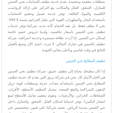
بمنظفات معقمة ومعتمدة. نقدم خدمة تنظيف الحمامات بحي الجبس
للمنازل، الشقق، الفلل والمكاتب مع التركيز على إزالة الرواسب
الكلسية والمواد العالقة. نوفر خدمة غسيل وتعقيم الحمامات
باستخدام البخار والمطهرات القوية التي تقتل الجراثيم بنسبة 99.9%.
نحن لا ننظف فقط، بل نعيد الحمام كأنه جديد. شركتنا توفر خدمات
تنظيف بحي الجبس بأسعار تنافسية، ولدينا عروض خصم خاصة
لسكان حي الجبس. إذا أردت نظافة مستمرة وخدمة احترافية، شركة
تنظيف بالجبس هي خيارك المثالي. لا تتردد، اتصل الآن وتمتع بأفضل
النتائج في وقت قياسي وبأعلى معايير الجودة.
تنظيف المطابخ بحي الجبس
إذا كان مطبخك يحتاج إلى تنظيف عميق، شركة تنظيف بحي الجبس
هي الحل الأمثل لك. نحن في شركة بريق كلين نقدم لك خدمة تنظيف
المطابخ بحي الجبس باستخدام معدات حديثة ومنظفات قوية تزيل
الدهون المتراكمة والبقع الصعبة. يشمل التنظيف الأسطح، الأفران،
الشفاطات، الخزائن، والأرضيات، ونقوم بتعقيم شامل للأسطح لمنع
انتشار البكتيريا. نوفر خدماتنا لسكان الفلل، الشقق، والمنازل داخل
حي الجبس بمدينة الرياض. تعتمد شركتنا على فنيين متخصصين في