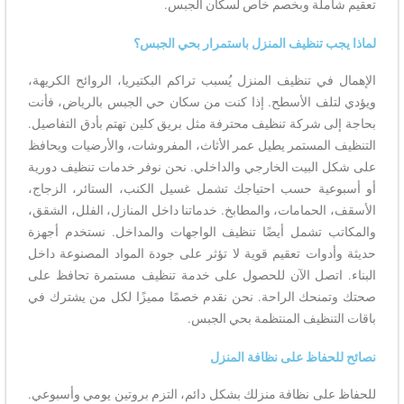
تعقيم شاملة وبخصم خاص لسكان الجبس.
لماذا يجب تنظيف المنزل باستمرار بحي الجبس؟
الإهمال في تنظيف المنزل يُسبب تراكم البكتيريا، الروائح الكريهة،
ويؤدي لتلف الأسطح. إذا كنت من سكان حي الجبس بالرياض، فأنت
بحاجة إلى شركة تنظيف محترفة مثل بريق كلين تهتم بأدق التفاصيل.
التنظيف المستمر يطيل عمر الأثاث، المفروشات، والأرضيات ويحافظ
على شكل البيت الخارجي والداخلي. نحن نوفر خدمات تنظيف دورية
أو أسبوعية حسب احتياجك تشمل غسيل الكنب، الستائر، الزجاج،
الأسقف، الحمامات، والمطابخ. خدماتنا داخل المنازل، الفلل، الشقق،
والمكاتب تشمل أيضًا تنظيف الواجهات والمداخل. نستخدم أجهزة
حديثة وأدوات تعقيم قوية لا تؤثر على جودة المواد المصنوعة داخل
البناء. اتصل الآن للحصول على خدمة تنظيف مستمرة تحافظ على
صحتك وتمنحك الراحة. نحن نقدم خصمًا مميزًا لكل من يشترك في
باقات التنظيف المنتظمة بحي الجبس.
نصائح للحفاظ على نظافة المنزل
للحفاظ على نظافة منزلك بشكل دائم، التزم بروتين يومي وأسبوعي.