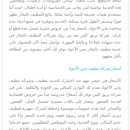
لكافة الأسطح: كنب، سجاد، ستائر، مفروشات، أرضيات، ومجالس.
هذه الخدمة مناسبة لمن يعاني من الحساسية أو لديه أطفال، حيث أننا
نستخدم تقنيات صديقة للبيئة وآمنة تمامًا. نتائج التنظيف بالبخار تظهر
فورًا وتستمر لأطول فترة ممكنة. الخدمة متوفرة في جميع أحياء جدة
وخاصة بحي الأجواد، بأسعار تبدأ من عروض مغرية تشمل عدة قطع أو
غرف. شركة بريق كلين تعد من رواد شركات التنظيف بالبخار في
جدة بشهادة عملاءنا ونتائجنا المبهرة. تواصل معنا الآن للحصول على
خدمة تنظيف بالبخار بحي الأجواد توفر لك أعلى مستوى من النظافة
بأقل مجهود.
أسعار شركة تنظيف بحي الأجواد
الأسعار هي عنصر مهم عند اختيارك لخدمة تنظيف، وشركة تنظيف
بحي الأجواد تقدم لك التوازن المثالي بين الجودة والتكلفة. نحن في
شركة بريق كلين نوفر لك أسعارًا مدروسة تبدأ من عروض اقتصادية
لخدمة الشقق، وتصل إلى باقات متميزة لتشمل الفلل، القصور،
والعمائر. كما نقدم خصومات موسمية وخطط اشتراك شهرية لتنظيف
دوري بأسعار أقل. لا توجد رسوم خفية، ويتم تحديد السعر بناءً على
حجم المكان، ونوع الخدمة، وعدد الموظفين المطلوبين. جميع خدماتنا
متاحة في جدة وبالأخص حي الأجواد، مع ضمان جودة 100% ورضا