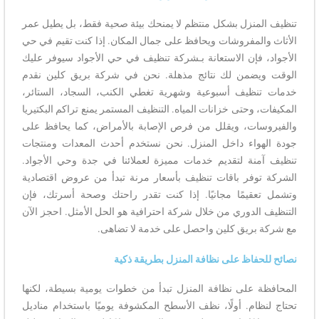
تنظيف المنزل بشكل منتظم لا يمنحك بيئة صحية فقط، بل يطيل عمر
الأثاث والمفروشات ويحافظ على جمال المكان. إذا كنت تقيم في حي
الأجواد، فإن الاستعانة بـشركة تنظيف في حي الأجواد سيوفر عليك
الوقت ويضمن لك نتائج مذهلة. نحن في شركة بريق كلين نقدم
خدمات تنظيف أسبوعية وشهرية تغطي الكنب، السجاد، الستائر،
المكيفات، وحتى خزانات المياه. التنظيف المستمر يمنع تراكم البكتيريا
والفيروسات، ويقلل من فرص الإصابة بالأمراض، كما يحافظ على
جودة الهواء داخل المنزل. نحن نستخدم أحدث المعدات ومنتجات
تنظيف آمنة لتقديم خدمات مميزة لعملائنا في جدة وحي الأجواد.
الشركة توفر باقات تنظيف بأسعار مرنة تبدأ من عروض اقتصادية
وتشمل تعقيمًا مجانيًا. إذا كنت تقدر راحتك وصحة أسرتك، فإن
التنظيف الدوري من خلال شركة احترافية هو الحل الأمثل. احجز الآن
مع شركة بريق كلين واحصل على خدمة لا تضاهى.
نصائح للحفاظ على نظافة المنزل بطريقة ذكية
المحافظة على نظافة المنزل تبدأ من خطوات يومية بسيطة، لكنها
تحتاج لنظام. أولًا، نظف الأسطح المكشوفة يوميًا باستخدام مناديل