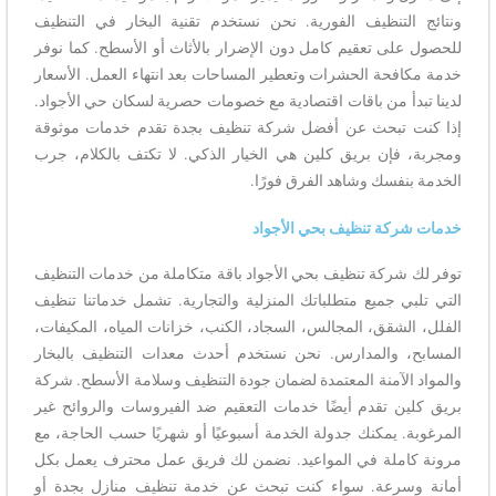
ونتائج التنظيف الفورية. نحن نستخدم تقنية البخار في التنظيف
للحصول على تعقيم كامل دون الإضرار بالأثاث أو الأسطح. كما نوفر
خدمة مكافحة الحشرات وتعطير المساحات بعد انتهاء العمل. الأسعار
لدينا تبدأ من باقات اقتصادية مع خصومات حصرية لسكان حي الأجواد.
إذا كنت تبحث عن أفضل شركة تنظيف بجدة تقدم خدمات موثوقة
ومجربة، فإن بريق كلين هي الخيار الذكي. لا تكتف بالكلام، جرب
الخدمة بنفسك وشاهد الفرق فورًا.
خدمات شركة تنظيف بحي الأجواد
توفر لك شركة تنظيف بحي الأجواد باقة متكاملة من خدمات التنظيف
التي تلبي جميع متطلباتك المنزلية والتجارية. تشمل خدماتنا تنظيف
الفلل، الشقق، المجالس، السجاد، الكنب، خزانات المياه، المكيفات،
المسابح، والمدارس. نحن نستخدم أحدث معدات التنظيف بالبخار
والمواد الآمنة المعتمدة لضمان جودة التنظيف وسلامة الأسطح. شركة
بريق كلين تقدم أيضًا خدمات التعقيم ضد الفيروسات والروائح غير
المرغوبة. يمكنك جدولة الخدمة أسبوعيًا أو شهريًا حسب الحاجة، مع
مرونة كاملة في المواعيد. نضمن لك فريق عمل محترف يعمل بكل
أمانة وسرعة. سواء كنت تبحث عن خدمة تنظيف منازل بجدة أو