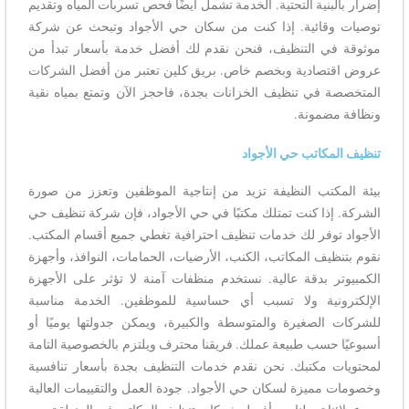
إضرار بالبنية التحتية. الخدمة تشمل أيضًا فحص تسربات المياه وتقديم
توصيات وقائية. إذا كنت من سكان حي الأجواد وتبحث عن شركة
موثوقة في التنظيف، فنحن نقدم لك أفضل خدمة بأسعار تبدأ من
عروض اقتصادية وبخصم خاص. بريق كلين تعتبر من أفضل الشركات
المتخصصة في تنظيف الخزانات بجدة، فاحجز الآن وتمتع بمياه نقية
ونظافة مضمونة.
تنظيف المكاتب حي الأجواد
بيئة المكتب النظيفة تزيد من إنتاجية الموظفين وتعزز من صورة
الشركة. إذا كنت تمتلك مكتبًا في حي الأجواد، فإن شركة تنظيف حي
الأجواد توفر لك خدمات تنظيف احترافية تغطي جميع أقسام المكتب.
نقوم بتنظيف المكاتب، الكنب، الأرضيات، الحمامات، النوافذ، وأجهزة
الكمبيوتر بدقة عالية. نستخدم منظفات آمنة لا تؤثر على الأجهزة
الإلكترونية ولا تسبب أي حساسية للموظفين. الخدمة مناسبة
للشركات الصغيرة والمتوسطة والكبيرة، ويمكن جدولتها يوميًا أو
أسبوعيًا حسب طبيعة عملك. فريقنا محترف ويلتزم بالخصوصية التامة
لمحتويات مكتبك. نحن نقدم خدمات التنظيف بجدة بأسعار تنافسية
وخصومات مميزة لسكان حي الأجواد. جودة العمل والتقييمات العالية