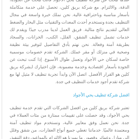
الدقة، والالتزام. مع شركة بريق كلين، تحصل على خدمة متكاملة
بأسعار مناسبة وباحترافية عالية. نحن نملك خبرة واسعة في مجال
التنظيف بجدة ونستخدم أحدث المعدات والتقنيات مثل البخار والضغط
العالي لتقديم نتائج مثالية. فريق العمل لدينا مدرب جيدًا ويقدم لك
خدمات تشمل تنظيف الشقق، الفلل، الكنب، الخزانات، والسجاد
بطريقة آمنة وفعالة. نحن نهتم بأدق التفاصيل لتوفير بيئة نظيفة
وصحية في منزلك أو مقر عملك. الشركة تقدم خصومات موسمية
خاصة لسكان حي الأجواد وتعمل طوال الأسبوع. إذا كنت تبحث عن
الجودة بأسعار اقتصادية وخدمة مضمونة، فإن اختيارك لـشركة بريق
كلين هو القرار الأفضل. اتصل الآن وابدأ تجربة تنظيف لا مثيل لها مع
شركة تقدم أجود خدمات التنظيف في جدة.
افضل شركة تنظيف بحي الأجواد
تعتبر شركة بريق كلين من افضل الشركات التي تقدم خدمة تنظيف
بحي الأجواد، وقد حصلت على تقييمات ممتازة من مئات العملاء في
جدة. نحن نعمل وفق معايير عالية، ونستخدم مواد تنظيف آمنة
ومعتمدة عالميًا. خدماتنا تغطي جميع أنواع العقارات، من شقق وفلل
إلى منازل وعمائر وقصور. ما يميزنا هو الالتزام بالمواعيد، دقة التنفيذ،