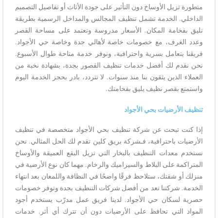
متطورة تزيل الأوساخ دون التأثير على جودة الأثاث أو تفاصيل التصميم
الداخلي. الخدمة تشمل تنظيف المجالس والمداخل الرسمية بطريقة
تليق بفخامة المكان. الأسعار مدروسة وتعتمد على مساحة القصر
وعدد الغرف، مع خصومات خاصة لأهالي جدة وخاصة حي الأجواد.
فريقنا يتعامل بسرية واحترافية، ونوفر خدمة متاحة طوال الأسبوع.
نحن نقدم لك أفضل خدمات تنظيف القصور بجدة، بشهادة نخبة من
العملاء الذين يثقون بنا منذ سنوات. لا تتردد، بادر بحجز الخدمة اليوم
واستمتع بقصر نظيف يليق بفخامتك.
تنظيف الأرضيات بحي الأجواد
إذا كنت تبحث عن شركة تنظيف بحي الأجواد متخصصة في تنظيف
الأرضيات باحترافية، فـشركة بريق كلين تقدم لك الحل المثالي. نحن
نستخدم معدات التنظيف بالبخار التي تزيل البقع العميقة والأوساخ
المتراكمة على البلاط والسيراميك والرخام. مهما كان نوع الأرضية في
منزلك أو شقتك، ستلاحظ فرقًا واضحًا في النظافة واللمعان بعد انتهاء
الخدمة. شركتنا تعد من أفضل شركات التنظيف بجدة وتوفر خصومات
حصرية لسكان حي الأجواد. لدينا فريق عمل مدرّب يستخدم أجود
المواد التي تحافظ على الأرضيات دون أن تترك أي أثر. خدمات