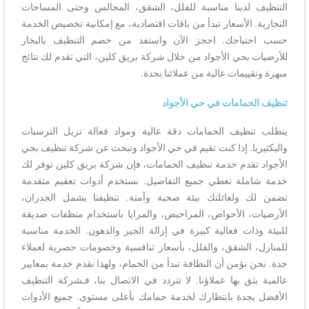
التنظيف لدينا مناسبة للفلل، الشقق، المجالس وحتى المساحات
التجارية. الأسعار تبدأ من باقات اقتصادية، مع إمكانية تخصيص الخدمة
حسب احتياجك. احجز الآن واستفد من خصم التنظيف بالبخار
للأرضيات بحي الأجواد من خلال شركة بريق كلين، التي تقدم لك نتائج
مبهرة وتقييمات عالية من عملائنا بجدة.
تنظيف الحمامات في حي الأجواد
يتطلب تنظيف الحمامات دقة عالية ومواد فعالة تزيل الترسبات
والبكتيريا. إذا كنت تقيم في حي الأجواد وتبحث عن شركة تنظيف بحي
الأجواد تقدم خدمة تنظيف الحمامات، فإن شركة بريق كلين توفر لك
خدمة شاملة تغطي جميع التفاصيل. نستخدم أدوات تعقيم متقدمة
تضمن لك ولعائلتك بيئة صحية وآمنة. تنظيفنا يشمل الجدران،
الأرضيات، الأحواض، المراحيض، والمرايا باستخدام منظفات صديقة
للبيئة وذات فعالية كبيرة في إزالة الجير والدهون. الخدمة مناسبة
للمنازل، الشقق، والفلل، بأسعار تنافسية وخصومات حصرية لعملاء
جدة. نحن نؤمن أن النظافة تبدأ من الحمام، ولهذا نقدم خدمة بمعايير
عالمية يثق بها عملاؤنا. لا تتردد في الاتصال بنا، فـشركة التنظيف
الأفضل بجدة بانتظارك لخدمة حمامك بأعلى مستوى. جميع الأدوات