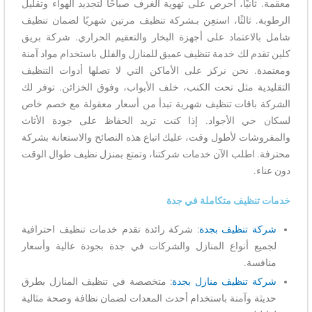
معقمة. ثانيًا، احرص على تهوية الغرف صباحًا لتجديد الهواء وتقليل
الرطوبة. ثالثًا، استعِن بـشركة تنظيف مرتين شهريًا لضمان تنظيف
شامل بالاعتماد على أجهزة البخار والتعقيم الحراري. شركة بريق
كلين تقدم لك خدمة تنظيف عميق للمنازل والفلل باستخدام مواد آمنة
ومعتمدة. نحن نركز على الأماكن التي لا تصلها أدوات التنظيف
التقليدية مثل تحت الكنب، خلف الأبواب، وفوق الخزائن. توفر لك
الشركة باقات تنظيف شهرية تبدأ من أسعار معقولة مع خصم خاص
لسكان حي الأجواد. إذا كنت تريد الحفاظ على جودة الأثاث
والمفروشات لأطول وقت، عليك اتباع هذه النصائح والاستعانة بشركة
محترفة. اطلب الآن خدمات شركتنا، وتمتع بمنزل نظيف طوال الوقت
دون عناء.
خدمات تنظيف متكاملة في جدة
شركة تنظيف بجدة
: شركة رائدة تقدم خدمات تنظيف احترافية
لجميع أنواع المنازل والشركات في جدة بجودة عالية وأسعار
منافسة.
شركة تنظيف منازل بجدة
: متخصصة في تنظيف المنازل بطرق
حديثة وآمنة باستخدام أحدث المعدات لضمان نظافة وصحة مثالية