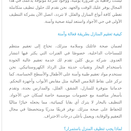
ليست رفاهية بل ضرورة يومية، ووجود شركة موثوقة يدعمك في هذا
المجال يوفر عليك الوقت والجهد. نحن نقدم لك حلول تنظيف متكاملة
تغطي كافة أنواع المنازل والفلل. لا تتردد، اتصل الآن بشركة التنظيف
الأولى في حي الأجواد واستعد لبيئة صحية وآمنة.
كيفية تعقيم المنازل بطريقة فعالة وآمنة
لضمان صحة عائلتك وسلامة منزلك، تحتاج إلى تعقيم منتظم
للمساحات الداخلية، خصوصًا في الفترات التي يكثر فيها انتشار
العدوى. شركة بريق كلين تقدم لك خدمة تعقيم عالية الجودة
باستخدام البخار وتقنيات حديثة مثل الرذاذ الكهروستاتيكي. نحن
نستخدم مواد تعقيم طبية وآمنة على الأطفال والأسطح الحساسة، كما
نركز على نقاط التلامس العالية مثل مقابض الأبواب وأجهزة التحكم.
خدماتنا متوفرة للمنازل، الشقق، الفلل، والمدارس بجدة، وتقدم
بأسعار منافسة مع خصومات موسمية خاصة لسكان حي الأجواد.
التنظيف بالبخار لا يترك أي بقايا كيميائية، مما يجعله خيارًا مثاليًا
للحفاظ على صحة منزلك. نوفر فريقًا مدربًا ومتخصصًا في مجال
التعقيم والوقاية، ويعمل بأعلى درجات الاحتراف.
لماذا يجب تنظيف المنزل باستمرار؟