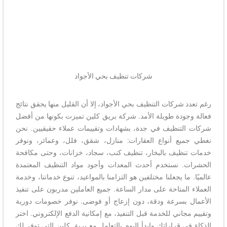
شركات تنظيف بحي الأجواد
رغم تعدد شركات التنظيف بحي الأجواد، إلا أن القليل منها يحقق نتائج
فعالة وجودة طويلة الأمد. شركة بريق كلين تميزت بكونها من أفضل
شركات التنظيف في جدة، بشهادات وتقييمات عملاء حقيقيين. نحن
نغطي جميع أنواع العقارات: منازل، شقق، فلل، وعمائر، ونوفر
خدمات تنظيف بالبخار، تنظيف كنب، سجاد، خزانات، وحتى مكافحة
الحشرات. نستخدم أحدث المعدات وأجود مواد التنظيف المعتمدة
عالميًا. ما يجعلنا مختلفين هو التزامنا بالمواعيد، تنوع خدماتنا، وخدمة
العملاء المتاحة على مدار الساعة. جميع العاملين مدربون على تنفيذ
الأعمال بسرعة ودقة، دون إزعاج أو فوضى. نوفر خصومات دورية
وتقييم مجاني للخدمة قبل التنفيذ، مع إمكانية الدفع الإلكتروني. اختر
الذكاء في قراراتك وابدأ اليوم بالتعامل مع بريق كلين التي توفر لك