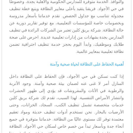
والنوافذ. الخدمة متوفرة للمدارس الحكومية والأهلية بجدة، وخصوصًا
في حي الأجواد. فريقنا يتقيد بأعلى معايير النظافة ويتبع خطة تنظيف
مجدولة تتناسب مع جداول الحصص. نقدم خدماتنا بأسعار مدروسة
وبخصومات خاصة للمؤسسات التعليمية، مع توفير تقارير دورية عن
حالة النظافة. شركة بريق كلين تعتبر من الشركات الرائدة في تنظيف
المدارس بجدة بشهادات من إدارات تعليمية عديدة. احرص على صحة
طلابك وموظفيك، وابدأ اليوم بحجز خدمة تنظيف احترافية تضمن
نظافة تعليمية بمعايير عالمية.
أهمية الحفاظ على النظافة لحياة صحية وآمنة
إذا كنت تسكن في حي الأجواد، فإن الحفاظ على النظافة داخل
المنازل أمر لا غنى عنه لضمان بيئة صحية وآمنة. وجود الأتربة
والرطوبة في الأثاث والمفروشات قد يؤدي إلى ظهور الحشرات
وانتشار الأمراض التنفسية. لهذا السبب، تقدم لك شركة بريق كلين
خدمات متخصصة تشمل تنظيف الكنب، السجاد، الخزانات، وحتى
الأرضيات بالبخار. نحن نستخدم أدوات تنظيف حديثة ومواد تعقيم
معتمدة توفر لك مستوى عاليًا من النظافة. خدماتنا متوفرة في جميع
أنحاء جدة وبأسعار تبدأ من خصم خاص لسكان حي الأجواد. النظافة