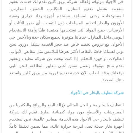
حي الأجواد موثوقة وفعالة. شركة بريق كلين تقدم لك خدمات تعقيم
متقدمة تشمل تعقيم المنازل، المكاتب، الشقق، المدارس،
المستودعات، وحتى المساجد. نستخدم أجهزة رذاذ حراري وتقنية
الأوزون والبخار لتعقيم المساحات دون التسبب بأي ضرر للأثاث أو
الأرضيات. جميع المواد التي نستخدمها معتمدة طبيًا وآمنة للاستخدام
اليومي داخل المنازل. خدماتنا متوفرة لجميع سكان جدة وبالأخص حي
الأجواد، مع عروض بخصم خاص عند حجز الخدمة بشكل دوري. نحن
نولي اهتمامًا خاصًا بالنقاط الأكثر تعرضًا للتلامس مثل مقابض الأبواب،
الطاولات، وأجهزة التحكم. إذا كنت تبحث عن شركة تنظيف وتعقيم
تقدم نتائج موثوقة وتعمل ضمن أعلى معايير النظافة، فنحن نلبي
توقعاتك بدقة. اطلب الآن خدمة تعقيم فورية من بريق كلين واستعد
بيئتك الصحية.
شركة تنظيف بالبخار حي الأجواد
التنظيف بالبخار يعتبر الحل المثالي لإزالة البقع والروائح والبكتيريا من
المفروشات والأسطح دون مواد كيميائية ضارة. تقدم لك شركة
تنظيف بالبخار حي الأجواد هذه الخدمة بمعايير عالمية. نحن نستخدم
أجهزة بخار حديثة تصل لدرجة حرارة عالية، مما يضمن تعقيمًا كاملًا