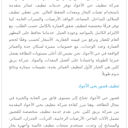
شركة تنظيف حي الأجواد توفر خدمات تنظيف عمائر متقدمة
باستخدام تقنيات البخار ومعدات الضغط العالي. نحن نغطي تنظيف
السلالم، المداخل، المصاعد، النوافذ، الأرضيات، والممرات العامة. كما
نوفر فرقًا مخصصة لتنظيف شقق العمارة بالكامل حسب الطلب، مع
الالتزام الكامل بالمواعيد وجودة العمل. خدماتنا تحافظ على المظهر
العام للعقار وترفع من قيمته العقارية. الأسعار تُحسب وفقًا لحجم
العمارة وعدد الوحدات، مع خصومات مميزة لسكان جدة والعمائر
الواقعة في حي الأجواد. نحن نضمن لك أعلى مستويات النظافة بفضل
خبرتنا الطويلة واعتمادنا على أفضل المعدات والمواد. شركة بريق
كلين هي الخيار الأول لتنظيف العمائر بجدة، بتقييمات ممتازة ونتائج
تدوم طويلاً.
تنظيف قصور بحي الأجواد
قصور حي الأجواد تحتاج إلى مستوى فائق من العناية والخبرة في
مجال النظافة، وهنا تبرز كفاءة شركة تنظيف بحي الأجواد المقدمة
من شركة بريق كلين. نحن نقدم خدمة تنظيف متخصصة للقصور
تشمل الأثاث الفاخر، الأرضيات الرخامية، الثريات، الجدران، الستائر،
والمسابح إن وجدت. نستخدم منتجات تنظيف عالمية وأجهزة بخار