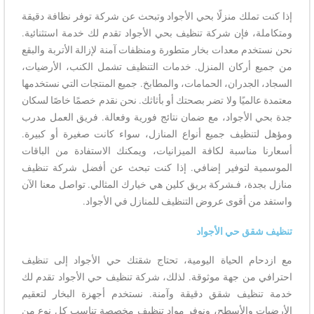
إذا كنت تملك منزلًا بحي الأجواد وتبحث عن شركة توفر نظافة دقيقة
ومتكاملة، فإن شركة تنظيف بحي الأجواد تقدم لك خدمة استثنائية.
نحن نستخدم معدات بخار متطورة ومنظفات آمنة لإزالة الأتربة والبقع
من جميع أركان المنزل. خدمات التنظيف تشمل الكنب، الأرضيات،
السجاد، الجدران، الحمامات، والمطابخ. جميع المنتجات التي نستخدمها
معتمدة عالميًا ولا تضر بصحتك أو بأثاثك. نحن نقدم خصمًا خاصًا لسكان
جدة بحي الأجواد، مع ضمان نتائج فورية وفعالة. فريق العمل مدرب
ومؤهل لتنظيف جميع أنواع المنازل، سواء كانت صغيرة أو كبيرة.
أسعارنا مناسبة لكافة الميزانيات، ويمكنك الاستفادة من الباقات
الموسمية لتوفير إضافي. إذا كنت تبحث عن أفضل شركة تنظيف
منازل بجدة، فـشركة بريق كلين هي خيارك المثالي. تواصل معنا الآن
واستفد من أقوى عروض التنظيف للمنازل في الأجواد.
تنظيف شقق حي الأجواد
مع ازدحام الحياة اليومية، تحتاج شقتك حي الأجواد إلى تنظيف
احترافي من جهة موثوقة. لذلك، شركة تنظيف حي الأجواد تقدم لك
خدمة تنظيف شقق دقيقة وآمنة. نستخدم أجهزة البخار لتعقيم
الأرضيات والأسطح، ونوفر مواد تنظيف مخصصة تناسب كل نوع من