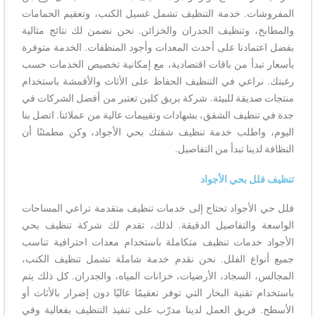
المفروشات. خدمة التنظيف تشمل غسيل الكنب، وتعقيم الحمامات
والمطابخ، وتنظيف الجدران والخزائن. نحن نضمن لك نتائج مثالية
بفضل اعتمادنا على أحدث المعدات وأجود المنظفات. الخدمة متوفرة
بأسعار تبدأ من باقات اقتصادية، مع إمكانية تخصيص الخدمات حسب
رغبتك. نراعي في التنظيف الحفاظ على الأثاث والأقمشة باستخدام
منتجات صديقة للبيئة. شركة بريق كلين تعتبر من أفضل الشركات في
جدة في تنظيف الشقق، بشهادات وتقييمات عالية من عملائنا. اتصل بنا
اليوم، واطلب خدمة تنظيف شقتك بحي الأجواد، وكن مطمئنًا أن
النظافة لدينا تبدأ من التفاصيل.
تنظيف فلل بحي الأجواد
فلل حي الأجواد تحتاج إلى خدمات تنظيف متقدمة تراعي المساحات
الواسعة والتفاصيل الدقيقة. لذلك، تقدم لك شركة تنظيف بحي
الأجواد خدمات تنظيف متكاملة باستخدام معدات احترافية تناسب
جميع أنواع الفلل. نحن نقدم خدمة شاملة تشمل تنظيف الكنب،
المجالس، السجاد، الأرضيات، خزانات المياه، والجدران. كل ذلك يتم
باستخدام تقنية البخار التي توفر تعقيمًا عاليًا دون إضرار بالأثاث أو
الأسطح. فريق العمل لدينا مدرّب على تنفيذ التنظيف بفعالية وفي