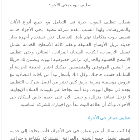
تنظيف بيوت بحي الأجواد
يتطلب تنظيف البيوت خبرة في التعامل مع جميع أنواع الأثاث
والمفروشات. ولهذا السبب، تقدم شركة تنظيف بحي الأجواد خدمة
تنظيف بيوت متكاملة تهتم بأدق التفاصيل. نحن نستخدم أجهزة بخار
حديثة تزيل الأوساخ العميقة وتعقم كافة الأسطح. الخدمة تشمل
غسيل الأرضيات، الكنب، السجاد، المراتب، الستائر، وحتى تنظيف
الأسطح الخشبية والجدران. نراعي خصوصية البيوت ونضمن لك فريقًا
من الفنيين الموثوقين والمنضبطين. يمكنك اختيار الخدمة الجزئية أو
الشاملة حسب حاجتك، وكل ذلك بأسعار تبدأ من باقات اقتصادية مع
عروض موسمية مغرية. بريق كلين تعتبر من أفضل شركات التنظيف
بجدة في مجال البيوت، وقد أثبتنا نجاحنا عبر تقييمات العملاء الإيجابية.
لا تؤجل نظافة منزلك، واحصل الآن على خصم خاص لسكان حي
الأجواد، وتأكد أن نظافة البيت تبدأ من اختيارك للشركة المناسبة.
تنظيف عمائر حي الأجواد
إذا كنت تمتلك أو تدير عمارة في حي الأجواد، فأنت بحاجة إلى خدمة
تنظيف تشمل جميع الشقق والمرافق المشتركة بكفاءة واحتراف.