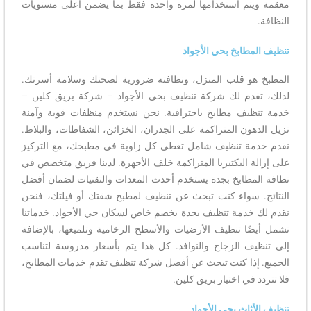
معقمة ويتم استخدامها لمرة واحدة فقط بما يضمن أعلى مستويات
النظافة.
تنظيف المطابخ بحي الأجواد
المطبخ هو قلب المنزل، ونظافته ضرورية لصحتك وسلامة أسرتك.
لذلك، تقدم لك شركة تنظيف بحي الأجواد – شركة بريق كلين –
خدمة تنظيف مطابخ باحترافية. نحن نستخدم منظفات قوية وآمنة
تزيل الدهون المتراكمة على الجدران، الخزائن، الشفاطات، والبلاط.
نقدم خدمة تنظيف شامل تغطي كل زاوية في مطبخك، مع التركيز
على إزالة البكتيريا المتراكمة خلف الأجهزة. لدينا فريق متخصص في
نظافة المطابخ بجدة يستخدم أحدث المعدات والتقنيات لضمان أفضل
النتائج. سواء كنت تبحث عن تنظيف لمطبخ شقتك أو فيلتك، فنحن
نقدم لك خدمة تنظيف بجدة بخصم خاص لسكان حي الأجواد. خدماتنا
تشمل أيضًا تنظيف الأرضيات والأسطح الرخامية وتلميعها، بالإضافة
إلى تنظيف الزجاج والنوافذ. كل هذا يتم بأسعار مدروسة لتناسب
الجميع. إذا كنت تبحث عن أفضل شركة تنظيف تقدم خدمات المطابخ،
فلا تتردد في اختيار بريق كلين.
تنظيف الأثاث بحي الأجواد