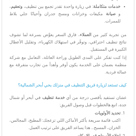
خدمات متكاملة
: في زيارة واحدة تقدر تجمع بين تنظيف،
وتعقيم
،
و
صيانة
مكيفات وخزانات ومسح جدران وأحيانًا جلي بلاط
للممرات.
من تجربة كثير من
العملاء
، فارق السعر يعوَّض بسرعة لما تشوف
نتائج تنظيف احترافي، وتوفّر في استهلاك الكهرباء، وتقليل الأعطال
الكبيرة في المستقبل.
إذا كنت تفكر على المدى الطويل وراحة العائلة، التعامل مع شركة
منظمة بضمان على الخدمة يكون أوفر وأهدأ من تجارب متفرقة مع
عمالة فردية.
كيف تستعد لزيارة فريق التنظيف في منزلك بحي أبحر الشمالية؟
عشان تستفيد بأقصى درجة من أي
خدمة تنظيف
في أبحر أو شمال
جدة، اتبع هالخطوات قبل وصول الفريق:
تحديد الأولويات
اكتب قائمة سريعة بأكثر الأماكن اللي تزعجك: المطبخ، المجالس،
الخزان، المسبح… هذا يساعد الفريق على ترتيب العمل.
إخلاء الأسطح قدر الإمكان