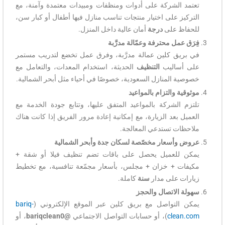
تعتمد الشركة على أدوات ومنظفات ومبيدات معتمدة وآمنة، مع
التركيز على اختيار منتجات تناسب منازل فيها أطفال أو كبار سن،
للحفاظ على
درجة
أمان عالية داخل المنزل.
فِرَق عمل محترفة وعمّالة مدرَّبة
في بريق كلين عمالة مدرَّبة، وفرق عمل تخضع لتدريب مستمر
على أساليب
التنظيف
الحديثة، استخدام المعدات، والتعامل مع
خصوصية المنازل السعودية، خصوصًا في أحياء مثل أبحر الشمالية.
موثوقية والتزام بالمواعيد
تلتزم الشركة بالمواعيد المتفق عليها، وتتابع جودة الخدمة مع
العميل بعد الزيارة، مع إمكانية إعادة مرور الفريق إذا كانت هناك
ملاحظات تستدعي المعالجة.
عروض وأسعار مخصّصة لسكان جدة وأبحر الشمالية
يمكن للعميل يحصل على باقات تضم تنظيف فيلا أو شقة +
مكيفات + خزان + مجلس، بأسعار مجمّعة تنافسية، مع تخطيط
زيارات على مدار
سنة
كاملة.
سهولة الاتصال والحجز
يمكن التواصل مع بريق كلين عبر الموقع الإلكتروني (
bariq-
clean.com
)، أو حسابات التواصل الاجتماعي
@bariqclean0
، أو