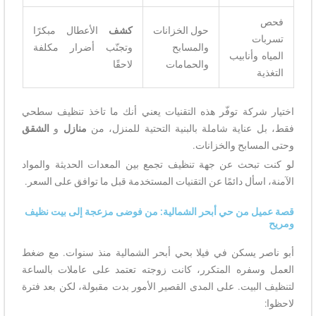
فحص
حول الخزانات
كشف
الأعطال مبكرًا
تسربات
والمسابح
وتجنّب أضرار مكلفة
المياه وأنابيب
والحمامات
لاحقًا
التغذية
اختيار شركة توفّر هذه التقنيات يعني أنك ما تاخذ تنظيف سطحي
فقط، بل عناية شاملة بالبنية التحتية للمنزل، من
منازل
و
الشقق
وحتى المسابح والخزانات.
لو كنت تبحث عن جهة تنظيف تجمع بين المعدات الحديثة والمواد
الآمنة، اسأل دائمًا عن التقنيات المستخدمة قبل ما توافق على السعر.
قصة عميل من حي أبحر الشمالية: من فوضى مزعجة إلى بيت نظيف
ومريح
أبو ناصر يسكن في فيلا بحي أبحر الشمالية منذ سنوات. مع ضغط
العمل وسفره المتكرر، كانت زوجته تعتمد على عاملات بالساعة
لتنظيف البيت. على المدى القصير الأمور بدت مقبولة، لكن بعد فترة
لاحظوا: