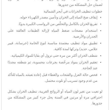
لضمان حل المشكلة من جذورها.
خطوات تنظيف الخزانات في أبحر الشمالية
إيقاف ضخ المياه إلى الخزان وتأمين مصدر الكهرباء حوله.
تفريغ الخزان بالكامل والتخلّص من الرواسب الكبيرة يدويًا.
استخدام مضخات ضغط المياه لإزالة الطبقات العالقة على
الجدران والأرضية.
تطبيق مواد تنظيف معتمدة مناسبة لنوع الخامة (خرسانة، فيبر
جلاس، حديد) وتركها لمدة كافية.
شطف الخزان أكثر من مرة حتى تزول أي بقايا للمواد الكيميائية.
تعقيم الخزان بمواد مرخّصة بجرعات محسوبة، ثم شطفه مجددًا
عند الحاجة.
فحص حالة العزل والفتحات والغطاء قبل إعادة تعبئته بالمياه للتأكد
من عدم وجود تسريب أو تلوث محتمل.
لو تعبت من تغير لون المياه أو الروائح الغريبة، تنظيف الخزان بشكل
احترافي مرة أو مرتين في السنة يحل جزء كبير من المشكلة من
جذورها.