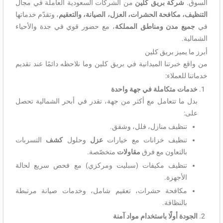
السوق.
شركة بريق كلين
من الشركات السعودية العاملة في مجال
التنظيف، مكافحة الحشرات، العزل، الصيانة، والتعقيم
، وتقدّم خدماتها
في
جميع مدن ومناطق المملكة
، مع حضور قوي في جدة والأحياء
الشمالية.
أبرز ما يميز بريق كلين
من واقع خبرتنا الميدانية في بريق كلين وما نلاحظه دائمًا عند تقديم
خدماتنا للعملاء:
خدمات متكاملة في جهة واحدة
بدل ما تتعامل مع أكثر من جهة، تقدر في أبحر الشمالية تحصل
على:
تنظيف منازل، فلل، وشقق.
تنظيف خزانات مع خيارات
عزل
وحلول
كشف
التسربات
بالتعاون مع فرق
مقاولات
متخصّصة.
تنظيف مكيفات (سبليت ومركزي) مع فحص سريع لحالة
الأجهزة.
مكافحة حشرات، تعقيم شامل، وخدمات صيانة مرتبطة
بالنظافة.
الجودة أولًا باستخدام مواد آمنة