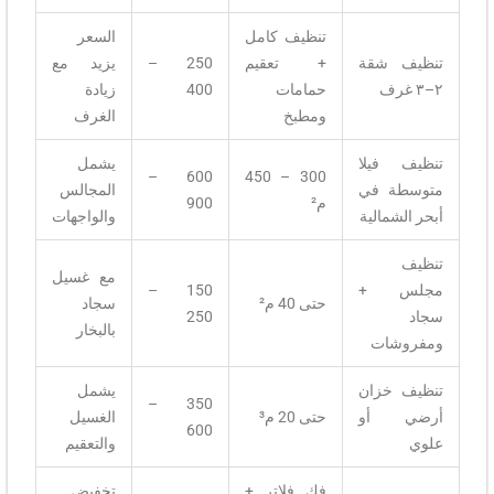
تنظيف كامل
السعر
تنظيف شقة
+ تعقيم
250 –
يزيد مع
٢–٣ غرف
حمامات
400
زيادة
ومطبخ
الغرف
تنظيف فيلا
يشمل
600 –
300 – 450
متوسطة في
المجالس
م²
900
أبحر الشمالية
والواجهات
تنظيف
مع غسيل
مجلس +
150 –
حتى 40 م²
سجاد
سجاد
250
بالبخار
ومفروشات
تنظيف خزان
يشمل
350 –
أرضي أو
حتى 20 م³
الغسيل
600
علوي
والتعقيم
فك فلاتر +
تخفيض