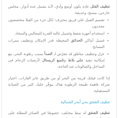
تنظيف الفلل
عادة يكون أوسع وأدق، لأنه يشمل عدة أدوار، مجلس
خارجي، مسبح، وحديقة:
تقسيم العمل على فريق محترف؛ لكل جزء من الفيلا متخصصون
محددون.
استخدام أجهزة شفط وغسيل عالية القدرة للمجالس والسجاد.
غسيل أماكن
الحدائق
المحيطة قدر الإمكان وتنظيف ممرات
المسابح.
عزل وتنظيف مناطق قد تتعرّض لـ
الصدأ
بسبب رطوبة البحر، مع
إمكانية تنفيذ
جلي بلاط
و
تلميع كريستال
لأرضيات الرخام في
المداخل والصالونات عند الحاجة.
إذا كانت فيلتك قريبة من البحر أو من طريق عابر القارات، اختيار
شركة فاهمة طبيعة الرطوبة هناك بيوفّر عليك كثير من الصيانة
المستقبلية.
تنظيف الشقق بحي أبحر الشمالية
تنظيف الشقق
له نمط مختلف، خصوصًا في العمائر المطلة على