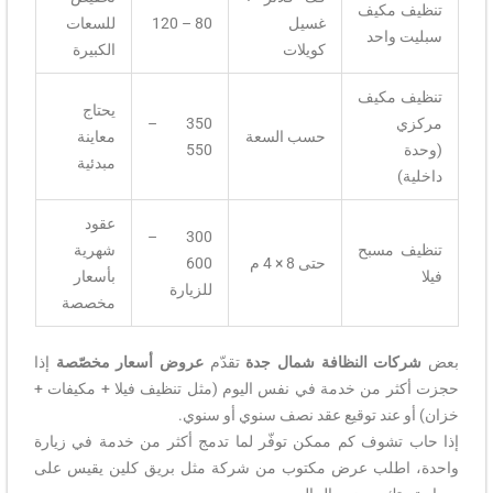
تنظيف مكيف
غسيل
80 – 120
للسعات
سبليت واحد
كويلات
الكبيرة
تنظيف مكيف
يحتاج
مركزي
350 –
حسب السعة
معاينة
(وحدة
550
مبدئية
داخلية)
عقود
300 –
تنظيف مسبح
شهرية
حتى 8 × 4 م
600
فيلا
بأسعار
للزيارة
مخصصة
بعض
شركات النظافة شمال جدة
تقدّم
عروض أسعار مخصّصة
إذا
حجزت أكثر من خدمة في نفس اليوم (مثل تنظيف فيلا + مكيفات +
خزان) أو عند توقيع عقد نصف سنوي أو سنوي.
إذا حاب تشوف كم ممكن توفّر لما تدمج أكثر من خدمة في زيارة
واحدة، اطلب عرض مكتوب من شركة مثل بريق كلين يقيس على