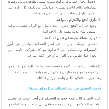
الأفضل تختار جهة توفر برامج سنوية تشمل
نظافة
دورية، و
صيانة
للمكيفات والخزانات والمسابح. هذا يقلّل من تكلفة كل زيارة على
المدى الطويل ويحافظ على البيت في وضع ثابت.
طرق الدفع والالتزام بالمواعيد
وجود خيارات
الدفع
(تحويل، مدى، نقدًا) مع التزام حقيقي بالوقت
المتفق عليه علامة مهمة على الاحترافية.
تجارب عملاء سابقة في نفس المنطقة
تفحّص تقييمات جيرانك في أبحر الشمالية، واسأل عن
أبرز
المميزات
والسلبيات اللي لاحظوها مع كل شركة، خاصة اللي
تخدم حول طريق عابر القارات أو جوار كلية البترجي.
إذا حسّيت أن المعايير كثيرة ومشتتة، تقدر تختصر الوقت وتطلب من
شركة واحدة موثوقة مثل بريق كلين ترشيح باقة تناسب مساحة بيتك
وعدد زيارات التنظيف اللي يناسب روتين عائلتك.
خدمات التنظيف في أبحر الشمالية: ماذا تتوقع بالضبط؟
أغلب الجهات اللي تقدم
خدمات التنظيف في أبحر
المحترفة تعطيك
باقات متكاملة؛ مو بس كنس ومسح عادي، بل عناية شاملة بالبناء من