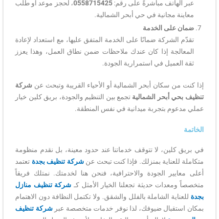
عبر الهاتف مباشرةً على رقم:
0558715425
، لحجز موعد أو طلب
معاينة مجانية في حي أبحر الشمالية.
ضمان على الخدمة
تقدّم الشركة ضمانًا على الخدمة المتفق عليها، مع استعداد لإعادة
المعالجة إذا كان عندك ملاحظات ضمن نطاق العمل، وهذا يعزز
ثقة العميل في استمرارية الجودة.
إذا كنت من سكان أبحر الشمالية أو الأحياء القريبة وتبحث عن
شركة
تنظيف بحي أبحر الشمالية
تجمع بين التنظيم والجودة، بريق كلين خيار
عملي مدعوم بتجربة ميدانية في نفس المنطقة.
الخاتمة
في بريق كلين، لا تتوقف خدماتنا عند حدود معينة، بل نقدم منظومة
متكاملة للعناية بمنزلك. فإذا كنت تبحث عن
شركة تنظيف بجدة
تعتمد
أعلى معايير الجودة والاحترافية، فنحن هنا لخدمتك. نمتلك فريقاً
متخصصاً ومعدات حديثة تجعلنا الخيار الأمثل كـ
شركة تنظيف منازل
بجدة
للعناية الشاملة بالفلل والشقق. ولا تكتمل النظافة دون الاهتمام
بمكان استقبال ضيوفك، لذا نوفر خدمات متخصصة عبر
شركة تنظيف