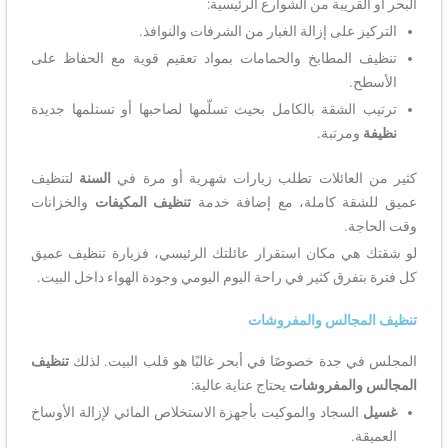
البحر أو القريبة من الشوارع الرئيسية:
التركيز على إزالة الغبار من الشرفات والنوافذ.
تنظيف المطابخ والحمامات بمواد تعقيم قوية مع الحفاظ على
الأسطح.
ترتيب الشقة بالكامل بحيث تسلّمها لصاحبها أو تستلمها جديدة
نظيفة
ومرتبة.
كثير من العائلات تطلب زيارات شهرية أو مرة في
السنة
لتنظيف
عميق للشقة كاملة، مع إضافة خدمة
تنظيف المكيفات
والخزانات
وقت الحاجة.
لو شقتك هي مكان استقرار عائلتك الرئيسي، فزيارة تنظيف عميق
كل فترة بتفرق كثير في راحة اليوم اليومي وجودة الهواء داخل البيت.
تنظيف المجالس والمفروشات
المجلس في جدة خصوصًا في أبحر غالبًا هو قلب البيت. لذلك
تنظيف
المجالس والمفروشات
يحتاج عناية عالية:
غسيل
السجاد والموكيت بأجهزة الاستخلاص المائي لإزالة الأوساخ
العميقة.