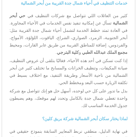
خدمات التنظيف في أحياء شمال جدة القريبة من أبحر الشمالية
كثير من العائلات اللي تتواصل مع شركات التنظيف في
حي أبحر
الشمالية
تسأل عن إمكانية تنفيذ نفس الخدمات في الأحياء المجاورة.
في العادة تمتد خطط الخدمة لتشمل أحياء شمال جدة القريبة مثل:
أبحر الجنوبية، الزمرد، الصواري، الشراع، الياقوت، اللؤلؤة، الأمواج،
والفردوس، إضافة للمناطق القريبة من طريق عابر القارات، ومحيط
مجمع الملك عبدالله الطبي
و
كلية البترجي
.
إذا كنت تسكن في أحد هذه الأحياء، فغالبًا بتلقى أن عروض التنظيف،
صيانة المكيفات، وتنظيف الخزانات والمسابح ما تختلف كثير عن أبحر
الشمالية من ناحية الأسعار وطريقة التنفيذ، مع اختلاف بسيط في
تكلفة الزيارة حسب البعد ومخطط الحي.
بدل ما تدور على كل حي لوحده، أسهل حل هو إنك تتواصل مع شركة
واحدة تغطي شمال جدة بالكامل وتحدد لهم موقعك، وهم يضبطون
جدول الخدمة المناسب لك.
لماذا يختار سكان أبحر الشمالية شركة بريق كلين؟
في نهاية الدليل، منطقي نربط المعايير السابقة بنموذج حقيقي في