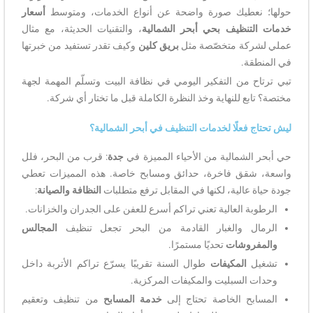
حولها؛ نعطيك صورة واضحة عن أنواع الخدمات، ومتوسط
أسعار
خدمات التنظيف بحي أبحر الشمالية
، والتقنيات الحديثة، مع مثال
عملي لشركة متخصّصة مثل
بريق كلين
وكيف تقدر تستفيد من خبرتها
في المنطقة.
تبي ترتاح من التفكير اليومي في نظافة البيت وتسلّم المهمة لجهة
مختصة؟ تابع للنهاية وخذ النظرة الكاملة قبل ما تختار أي شركة.
ليش تحتاج فعلًا لخدمات التنظيف في أبحر الشمالية؟
حي أبحر الشمالية من الأحياء المميزة في
جدة
: قرب من البحر، فلل
واسعة، شقق فاخرة، حدائق ومسابح خاصة. هذه المميزات تعطي
جودة حياة عالية، لكنها في المقابل ترفع متطلبات
النظافة والصيانة
:
الرطوبة العالية تعني تراكم أسرع للعفن على الجدران والخزانات.
الرمال والغبار القادمة من البحر تجعل تنظيف
المجالس
والمفروشات
تحديًا مستمرًا.
تشغيل
المكيفات
طوال السنة تقريبًا يسرّع تراكم الأتربة داخل
وحدات السبليت والمكيفات المركزية.
المسابح الخاصة تحتاج إلى
خدمة المسابح
من تنظيف وتعقيم