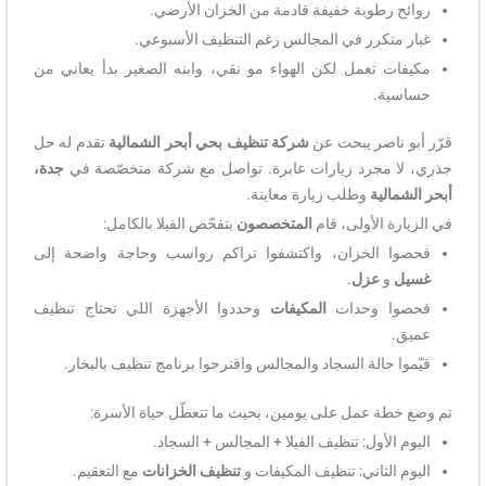
روائح رطوبة خفيفة قادمة من الخزان الأرضي.
غبار متكرر في المجالس رغم التنظيف الأسبوعي.
مكيفات تعمل لكن الهواء مو نقي، وابنه الصغير بدأ يعاني من
حساسية.
قرّر أبو ناصر يبحث عن
شركة تنظيف بحي أبحر الشمالية
تقدم له حل
جذري، لا مجرد زيارات عابرة. تواصل مع شركة متخصّصة في
جدة،
أبحر الشمالية
وطلب زيارة معاينة.
في الزيارة الأولى، قام
المتخصصون
بتفحّص الفيلا بالكامل:
فحصوا الخزان، واكتشفوا تراكم رواسب وحاجة واضحة إلى
غسيل
و
عزل
.
فحصوا وحدات
المكيفات
وحددوا الأجهزة اللي تحتاج تنظيف
عميق.
قيّموا حالة السجاد والمجالس واقترحوا برنامج تنظيف بالبخار.
تم وضع خطة عمل على يومين، بحيث ما تتعطّل حياة الأسرة:
اليوم الأول: تنظيف الفيلا + المجالس + السجاد.
اليوم الثاني: تنظيف المكيفات و
تنظيف الخزانات
مع التعقيم.