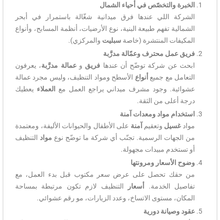
الخبرة والتخصّص في أحياء الشمال
الشركة اللي عندها فرق ميدانية شغّالة باستمرار في أبحر
الشمالية تفهم طبيعة البنية، نوع الأرضيات، أنظمة المسابح، وأنواع
المكيفات المنتشرة (خاصة
سبليت
والمركزي).
فريق عمل محترف وعمّالة مدرَّبة
ابحث عن شركة توضّح أن عندها
فريق
و
عمالة مدرَّبة
، يعرفون
التعامل مع جميع
أنواع
الأسطح ومواد التنظيف، وليس مجرد عمالة
عشوائية. وجود مشرف ميداني يراجع العمل مع
العملاء
يعطيك
درجة أعلى من الثقة.
استخدام مواد ومعدات آمنة
مواد
غسيل
وتعقيم
آمنة
على الأطفال والحيوانات الأليفة، ومعتمدة
من الجهات الرسمية. تجنّب أي شركة ما توضّح نوع
مواد
التنظيف
أو تستخدم مبيدات مجهولة.
وضوح الأسعار ومرونتها
من حقك تحصل على عرض سعر مكتوب قبل بدء العمل، مع
تفاصيل الخدمة.
أسعار
التنظيف لازم تكون مرتبطة بمساحة
المكان، مستوى الاتساخ، وعدد الزيارات، مو رقم عشوائي.
عقود وصيانة دورية