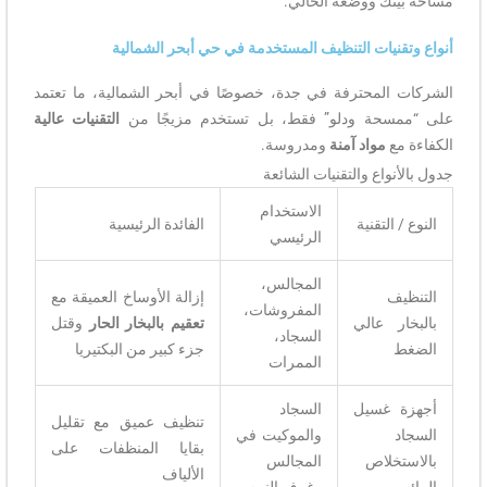
مساحة بيتك ووضعه الحالي.
أنواع وتقنيات التنظيف المستخدمة في حي أبحر الشمالية
الشركات المحترفة في جدة، خصوصًا في أبحر الشمالية، ما تعتمد
على “ممسحة ودلو” فقط، بل تستخدم مزيجًا من
التقنيات عالية
الكفاءة مع
مواد آمنة
ومدروسة.
جدول بالأنواع والتقنيات الشائعة
الاستخدام
النوع / التقنية
الفائدة الرئيسية
الرئيسي
المجالس،
التنظيف
إزالة الأوساخ العميقة مع
المفروشات،
بالبخار عالي
تعقيم بالبخار الحار
وقتل
السجاد،
الضغط
جزء كبير من البكتيريا
الممرات
أجهزة غسيل
السجاد
تنظيف عميق مع تقليل
السجاد
والموكيت في
بقايا المنظفات على
بالاستخلاص
المجالس
الألياف