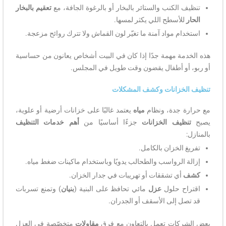
تنظيف الكنب والستائر بالبخار أو بالرغوة الجافة، مع
تعقيم بالبخار
الحار
للأسطح اللي يكثر لمسها.
استخدام مواد آمنة ما تغيّر لون القماش ولا تترك روائح مزعجة.
هذه الخدمة مهمة جدًا إذا كان في البيت أشخاص يعانون من حساسية
أو ربو، أو أطفال يقضون وقت طويل في المجلس.
تنظيف الخزانات وكشف المشكلات
مع حرارة جدة، ونظام
مياه
يعتمد غالبًا على خزانات أرضية أو علوية،
يصبح
تنظيف الخزانات
جزءًا أساسيًا من
أهم خدمات التنظيف
بالمنازل:
تفريغ الخزان بالكامل.
إزالة الرواسب والطحالب يدويًا وباستخدام ماكينات ضغط مياه.
كشف
أي تشققات أو تهريبات في جدار الخزان.
اقتراح حلول
عزل
مائي تحافظ على البنية (
بنيان
) وتمنع تسربات
قد تصل إلى الأسقف أو الجدران.
بعض الشركات تعمل بالتعاون مع فرق
مقاولات
متخصّصة في العزل