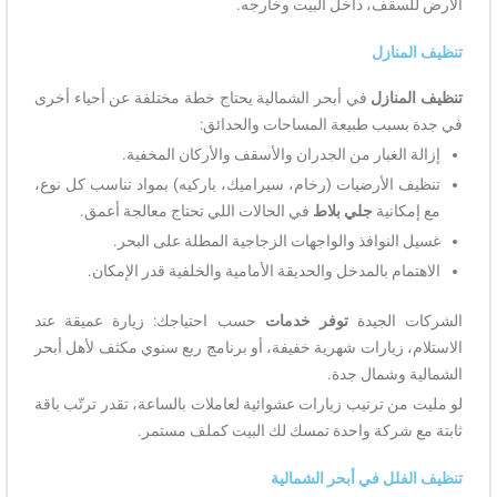
الأرض للسقف، داخل البيت وخارجه.
تنظيف المنازل
تنظيف المنازل
في أبحر الشمالية يحتاج خطة مختلفة عن أحياء أخرى
في جدة بسبب طبيعة المساحات والحدائق:
إزالة الغبار من الجدران والأسقف والأركان المخفية.
تنظيف الأرضيات (رخام، سيراميك، باركيه) بمواد تناسب كل نوع،
مع إمكانية
جلي بلاط
في الحالات اللي تحتاج معالجة أعمق.
غسيل النوافذ والواجهات الزجاجية المطلة على البحر.
الاهتمام بالمدخل والحديقة الأمامية والخلفية قدر الإمكان.
الشركات الجيدة
توفر خدمات
حسب احتياجك: زيارة عميقة عند
الاستلام، زيارات شهرية خفيفة، أو برنامج ربع سنوي مكثف لأهل أبحر
الشمالية وشمال جدة.
لو مليت من ترتيب زيارات عشوائية لعاملات بالساعة، تقدر ترتّب باقة
ثابتة مع شركة واحدة تمسك لك البيت كملف مستمر.
تنظيف الفلل في أبحر الشمالية