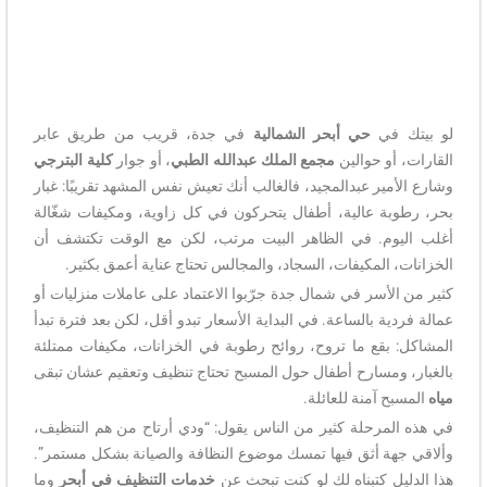
لو بيتك في
حي أبحر الشمالية
في جدة، قريب من طريق عابر
القارات، أو حوالين
مجمع الملك عبدالله الطبي
، أو جوار
كلية البترجي
وشارع الأمير عبدالمجيد، فالغالب أنك تعيش نفس المشهد تقريبًا: غبار
بحر، رطوبة عالية، أطفال يتحركون في كل زاوية، ومكيفات شغّالة
أغلب اليوم. في الظاهر البيت مرتب، لكن مع الوقت تكتشف أن
الخزانات، المكيفات، السجاد، والمجالس تحتاج عناية أعمق بكثير.
كثير من الأسر في شمال جدة جرّبوا الاعتماد على عاملات منزليات أو
عمالة فردية بالساعة. في البداية الأسعار تبدو أقل، لكن بعد فترة تبدأ
المشاكل: بقع ما تروح، روائح رطوبة في الخزانات، مكيفات ممتلئة
بالغبار، ومسارح أطفال حول المسبح تحتاج تنظيف وتعقيم عشان تبقى
مياه
المسبح آمنة للعائلة.
في هذه المرحلة كثير من الناس يقول: “ودي أرتاح من هم التنظيف،
وألاقي جهة أثق فيها تمسك موضوع النظافة والصيانة بشكل مستمر”.
هذا الدليل كتبناه لك لو كنت تبحث عن
خدمات التنظيف في أبحر
وما