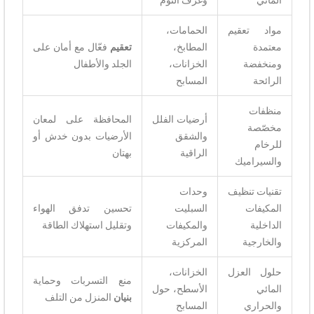
المائي
وغرف النوم
مواد تعقيم
الحمامات،
معتمدة
المطابخ،
تعقيم
فعّال مع أمان على
ومنخفضة
الخزانات،
الجلد والأطفال
الرائحة
المسابح
منظفات
أرضيات الفلل
المحافظة على لمعان
مخصّصة
والشقق
الأرضيات بدون خدش أو
للرخام
الراقية
بهتان
والسيراميك
تقنيات تنظيف
وحدات
المكيفات
السبليت
تحسين تدفق الهواء
الداخلية
والمكيفات
وتقليل استهلاك الطاقة
والخارجية
المركزية
حلول العزل
الخزانات،
منع التسربات وحماية
المائي
الأسطح، حول
بنيان
المنزل من التلف
والحراري
المسابح