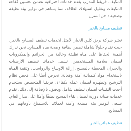
المكيف. فريقنا المدرب يقدم خدمات احترافية تضمن تحسين كفاءة
المكيفات وتقليل استهلاك الطاقة، مما يساهم في توفير بيئة نظيفة
وصحية داخل المنزل.
تنظيف مسابح بالخبر
تعتبر شركة بريق كلين الخيار الأمثل لخدمات تنظيف المسابح بالخبر،
حيث نقدم حلولاً شاملة تضمن نظافة وصحة مياه المسابح. نحن ندرك
أهمية الحفاظ على مياه نظيفة وخالية من الجراثيم والميكروبات
لضمان سلامة المستخدمين. تشمل خدماتنا تنظيف الأرضيات
والجدران المحيطة بالمسبح، إزالة الأوساخ والرواسب، وتنقية المياه
باستخدام مواد كيميائية آمنة وفعالة. نحرص أيضًا على فحص نظام
الترشيح وتطهيره لضمان عمله بكفاءة. فريقنا المتخصص يستخدم
أحدث التقنيات لضمان تنظيف شامل ودقيق. بالإضافة إلى ذلك، نقدم
خدمات صيانة دورية لضمان بقاء المسبح نظيفًا وآمنًا على مدار العام.
نسعى لتوفير بيئة ممتعة وآمنة لعملائنا للاستمتاع بأوقاتهم في
المسابح.
تنظيف عمائر بالخبر