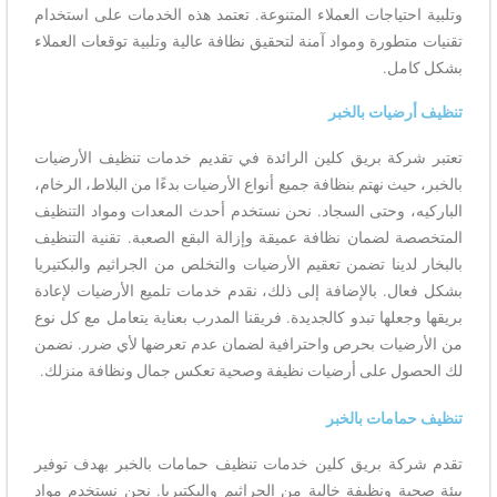
وتلبية احتياجات العملاء المتنوعة. تعتمد هذه الخدمات على استخدام
تقنيات متطورة ومواد آمنة لتحقيق نظافة عالية وتلبية توقعات العملاء
بشكل كامل.
تنظيف أرضيات بالخبر
تعتبر شركة بريق كلين الرائدة في تقديم خدمات تنظيف الأرضيات
بالخبر، حيث نهتم بنظافة جميع أنواع الأرضيات بدءًا من البلاط، الرخام،
الباركيه، وحتى السجاد. نحن نستخدم أحدث المعدات ومواد التنظيف
المتخصصة لضمان نظافة عميقة وإزالة البقع الصعبة. تقنية التنظيف
بالبخار لدينا تضمن تعقيم الأرضيات والتخلص من الجراثيم والبكتيريا
بشكل فعال. بالإضافة إلى ذلك، نقدم خدمات تلميع الأرضيات لإعادة
بريقها وجعلها تبدو كالجديدة. فريقنا المدرب بعناية يتعامل مع كل نوع
من الأرضيات بحرص واحترافية لضمان عدم تعرضها لأي ضرر. نضمن
لك الحصول على أرضيات نظيفة وصحية تعكس جمال ونظافة منزلك.
تنظيف حمامات بالخبر
تقدم شركة بريق كلين خدمات تنظيف حمامات بالخبر بهدف توفير
بيئة صحية ونظيفة خالية من الجراثيم والبكتيريا. نحن نستخدم مواد