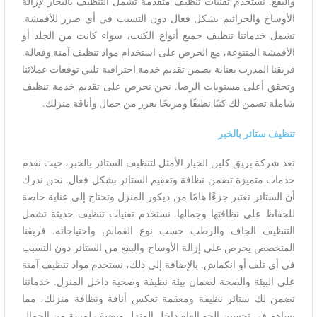
والبقع. نستخدم تقنيات تنظيف متقدمة تشمل التنظيف بالبخار لإزالة
الأوساخ والجراثيم بشكل فعال دون التسبب في أي ضرر للأقمشة.
تشمل خدماتنا تنظيف جميع أنواع الكنب، سواء كانت من الجلد أو
الأقمشة المتنوعة، مع الحرص على استخدام مواد تنظيف آمنة وفعالة.
فريقنا المدرب بعناية يضمن تقديم خدمة احترافية تلبي توقعات عملائنا
وتحقق أعلى مستويات الرضا. نحن نحرص على تقديم خدمة تنظيف
شاملة تضمن لك كنبًا نظيفًا ومريحًا يعزز من جمال وأناقة منزلك.
تنظيف ستائر بالخبر
تعد شركة بريق كلين الخيار الأمثل لتنظيف الستائر بالخبر، حيث نقدم
خدمات متميزة تضمن نظافة وتعقيم الستائر بشكل فعال. نحن ندرك
أن الستائر تعتبر جزءًا هامًا من ديكور المنزل وتحتاج إلى عناية خاصة
للحفاظ على نظافتها وجمالها. نستخدم تقنيات تنظيف حديثة تشمل
التنظيف الجاف والرطب حسب نوع القماش واحتياجاته. فريقنا
المتخصص يحرص على إزالة الأوساخ والبقع من الستائر دون التسبب
في أي تلف أو انكماش. بالإضافة إلى ذلك، نستخدم مواد تنظيف آمنة
على البيئة والصحة لضمان بيئة نظيفة وصحية داخل المنزل. خدماتنا
تضمن لك ستائر نظيفة ومعقمة تعكس أناقة ونظافة منزلك، مما
يساهم في تحسين الجو العام داخل المنزل ويضيف لمسة من الجمال