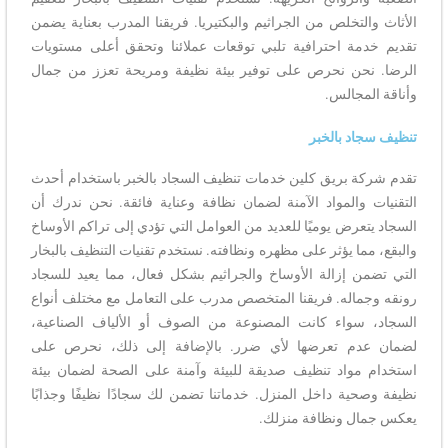
الأثاث والتخلص من الجراثيم والبكتيريا. فريقنا المدرب بعناية يضمن
تقديم خدمة احترافية تلبي توقعات عملائنا وتحقق أعلى مستويات
الرضا. نحن نحرص على توفير بيئة نظيفة ومريحة تعزز من جمال
وأناقة المجالس.
تنظيف سجاد بالخبر
تقدم شركة بريق كلين خدمات تنظيف السجاد بالخبر باستخدام أحدث
التقنيات والمواد الآمنة لضمان نظافة وعناية فائقة. نحن ندرك أن
السجاد يتعرض يوميًا للعديد من العوامل التي تؤدي إلى تراكم الأوساخ
والبقع، مما يؤثر على مظهره ونظافته. نستخدم تقنيات التنظيف بالبخار
التي تضمن إزالة الأوساخ والجراثيم بشكل فعال، مما يعيد للسجاد
رونقه وجماله. فريقنا المتخصص مدرب على التعامل مع مختلف أنواع
السجاد، سواء كانت المصنوعة من الصوف أو الألياف الصناعية،
لضمان عدم تعرضها لأي ضرر. بالإضافة إلى ذلك، نحرص على
استخدام مواد تنظيف صديقة للبيئة وآمنة على الصحة لضمان بيئة
نظيفة وصحية داخل المنزل. خدماتنا تضمن لك سجادًا نظيفًا وجذابًا
يعكس جمال ونظافة منزلك.