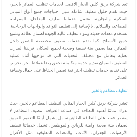
تعد شركة بريق كلين الخيار الأفضل لخدمات تنظيف العمائر بالخبر،
حيث نقدم حلول تنظيف شاملة تلبي احتياجات جميع أنواع المباني
السكنية والتجارية. تشمل خدماتنا تنظيف المداخل، الممرات،
المصاعد، والسلالم، بالإضافة إلى تنظيف النوافذ والواجهات الزجاجية.
نستخدم معدات حديثة ومواد تنظيف عالية الجودة لضمان نظافة وتلميع
جميع الأسطح. كما نقدم خدمات تنظيف مخصصة للشقق داخل
العمائر، مما يضمن بيئة نظيفة وصحية لجميع السكان. فريقنا المدرب
بعناية يتعامل مع مختلف التحديات التي قد تواجهها أثناء عملية
التنظيف، لضمان تقديم خدمة متكاملة تحقق رضا عملائنا. نحن نحرص
على تقديم خدمات تنظيف احترافية تضمن الحفاظ على جمال ونظافة
العمائر.
تنظيف مطاعم بالخبر
تعتبر شركة بريق كلين الخيار المثالي لتنظيف المطاعم بالخبر، حيث
ندرك تمامًا أهمية النظافة في صناعة الضيافة. تنظيف المطاعم لا
يقتصر فقط على النظافة الظاهرية، بل يشمل أيضًا التعقيم العميق
لضمان بيئة صحية وآمنة للزبائن والموظفين. تشمل خدماتنا تنظيف
الأرضيات، الجدران، الأثاث، والمعدات المطبخية مثل الأفران