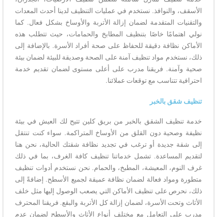
الأسقف، والنوافذ. نستخدم في عمليات التنظيف لدينا أحدث المعدات
والتقنيات المتقدمة لضمان إزالة الأتربة والأوساخ بشكل فعال. كما
نولي اهتمامًا خاصًا بتنظيف المطابخ والحمامات، حيث تتطلب هذه
الأماكن نظافة دقيقة للحفاظ على صحة أفراد الأسرة. بالإضافة إلى
ذلك، نستخدم مواد تنظيف آمنة على الصحة وصديقة للبيئة لضمان بيئة
صحية وآمنة. فريقنا مدرب على أعلى مستوى لضمان تقديم خدمة
احترافية تتناسب مع توقعات عملائنا.
تنظيف شقق بالخبر
خدمة تنظيف الشقق بالخبر من بريق كلين تتيح لك العيش في بيئة
نظيفة وصحية دون القلق من الأوساخ المتراكمة. سواء كنت تنتقل
إلى شقة جديدة أو ترغب في تجديد نظافة شقتك الحالية، نحن هنا
لتقديم المساعدة. تشمل خدماتنا تنظيف كافة الغرف، بما في ذلك
غرف النوم، المعيشة، المطبخ، والحمام. نحن نستخدم أدوات تنظيف
متطورة ومواد فعالة لضمان نظافة عميقة لجميع الأسطح. إضافةً إلى
ذلك، نحرص على تنظيف الأماكن التي يصعب الوصول إليها مثل خلف
الأثاث وتحت الأسرة، لضمان إزالة كل الأتربة والبقع. فريقنا المحترف
مدرب على التعامل مع مختلف أنواع الأثاث والأسطح لضمان عدم