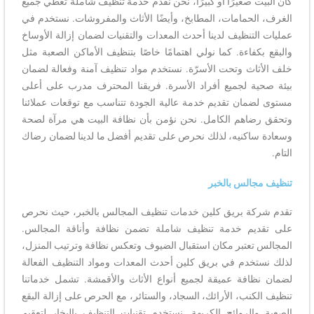
كان البيت صغيرًا أو كبيرًا، نحن نقدم خدمة تنظيف شاملة تغطي جميع
الغرف، الحمامات، المطابخ، وأيضًا الأثاث والمفروشات. نستخدم في
عمليات التنظيف لدينا أحدث المعدات والتقنيات لضمان إزالة الأوساخ
والبقع بكفاءة. كما نولي اهتمامًا خاصًا بتنظيف الأماكن الصعبة مثل
خلف الأثاث وتحت الأسرّة. نستخدم مواد تنظيف آمنة وفعالة لضمان
بيئة صحية لجميع أفراد الأسرة. فريقنا المحترف مدرب على أعلى
مستوى لضمان تقديم خدمة عالية الجودة تتناسب مع توقعات عملائنا
وتحقق رضاهم الكامل. نحن نؤمن بأن نظافة البيت هي مرآة لصحة
وسعادة ساكنيه، لذلك نحرص على تقديم أفضل ما لدينا لضمان رضاك
التام.
تنظيف مجالس بالخبر
تقدم شركة بريق كلين خدمات تنظيف المجالس بالخبر، حيث نحرص
على تقديم خدمة تنظيف شاملة تضمن نظافة وأناقة المجالس.
المجالس تعتبر مكان استقبال الضيوف وتعكس نظافة وترتيب المنزل،
لذلك نستخدم في بريق كلين أحدث المعدات ومواد التنظيف الفعالة
لضمان نظافة عميقة لجميع أنواع الأثاث والأقمشة. تشمل خدماتنا
تنظيف الكنب، الأرائك، السجاد، والستائر، مع الحرص على إزالة البقع
الصعبة والروائح الكريهة. نستخدم تقنيات التنظيف بالبخار لتعقيم