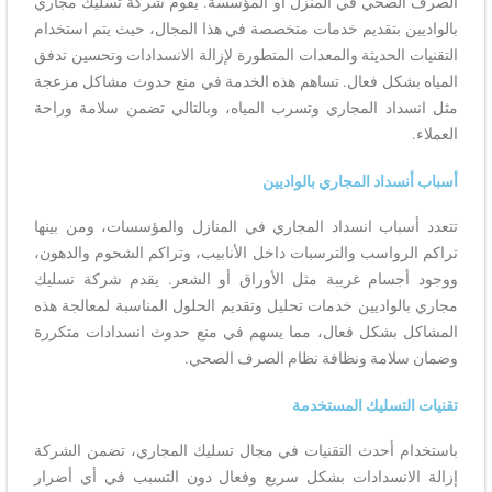
الصرف الصحي في المنزل أو المؤسسة. يقوم شركة تسليك مجاري
بالواديين بتقديم خدمات متخصصة في هذا المجال، حيث يتم استخدام
التقنيات الحديثة والمعدات المتطورة لإزالة الانسدادات وتحسين تدفق
المياه بشكل فعال. تساهم هذه الخدمة في منع حدوث مشاكل مزعجة
مثل انسداد المجاري وتسرب المياه، وبالتالي تضمن سلامة وراحة
العملاء.
أسباب أنسداد المجاري بالواديين
تتعدد أسباب انسداد المجاري في المنازل والمؤسسات، ومن بينها
تراكم الرواسب والترسبات داخل الأنابيب، وتراكم الشحوم والدهون،
ووجود أجسام غريبة مثل الأوراق أو الشعر. يقدم شركة تسليك
مجاري بالواديين خدمات تحليل وتقديم الحلول المناسبة لمعالجة هذه
المشاكل بشكل فعال، مما يسهم في منع حدوث انسدادات متكررة
وضمان سلامة ونظافة نظام الصرف الصحي.
تقنيات التسليك المستخدمة
باستخدام أحدث التقنيات في مجال تسليك المجاري، تضمن الشركة
إزالة الانسدادات بشكل سريع وفعال دون التسبب في أي أضرار