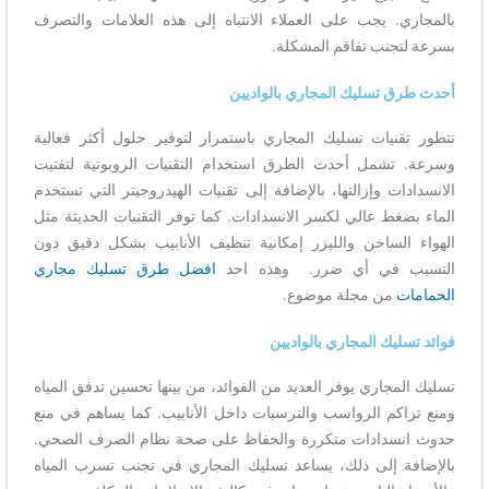
بالمجاري. يجب على العملاء الانتباه إلى هذه العلامات والتصرف
بسرعة لتجنب تفاقم المشكلة.
أحدث طرق تسليك المجاري بالواديين
تتطور تقنيات تسليك المجاري باستمرار لتوفير حلول أكثر فعالية
وسرعة. تشمل أحدث الطرق استخدام التقنيات الروبوتية لتفتيت
الانسدادات وإزالتها، بالإضافة إلى تقنيات الهيدروجيتر التي تستخدم
الماء بضغط عالي لكسر الانسدادات. كما توفر التقنيات الحديثة مثل
الهواء الساخن والليزر إمكانية تنظيف الأنابيب بشكل دقيق دون
التسبب في أي ضرر.
وهذه احد
افضل طرق تسليك مجاري
الحمامات
من مجلة موضوع.
فوائد تسليك المجاري بالواديين
تسليك المجاري يوفر العديد من الفوائد، من بينها تحسين تدفق المياه
ومنع تراكم الرواسب والترسبات داخل الأنابيب. كما يساهم في منع
حدوث انسدادات متكررة والحفاظ على صحة نظام الصرف الصحي.
بالإضافة إلى ذلك، يساعد تسليك المجاري في تجنب تسرب المياه