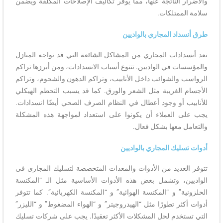
والأضرار الناتجة عنها، مما يوفر تكاليف الإصلاحات المكلفة ويضمن
سلامة الممتلكات.
طرق أنسداد المجاري بالواديين
تعد أنسدادات المجاري من المشاكل الشائعة التي قد تواجه المنازل
والمؤسسات في الواديين. تتنوع أسباب الانسدادات، ومن أبرزها تراكم
الرواسب والشوائب داخل الأنابيب، وتراكم الدهون والشحوم، وتراكم
الأجسام الغريبة مثل الشعر والورق. كما قد يسبب التحطم الهيكلي
للأنابيب أو وجود أعطال في النظام الصرف الصحي أيضًا انسدادات.
يجب على العملاء أن يكونوا على استعداد لمواجهة هذه المشكلة
والتعامل معها بشكل فعال.
أدوات تسليك المجاري بالواديين
تتوفر العديد من الأدوات والمعدات المتخصصة لتسليك المجاري في
الواديين، وتشمل بعض هذه الأدوات الأساسية مثل الـ “المكنسة
الحلزونية” و “المكنسة الهوائية” و “المكنسة الكهربائية”. كما تتوفر
أدوات أكثر تطورًا مثل “الهيدروجيتر” و “الهواء المضغوط” و “الليزر”
التي تستخدم لحل المشكلات الأكثر تعقيدًا. يجب على شركات تسليك