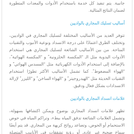
جانبية. يتم تنفيذ كل خدمة باستخدام الأدوات والمعدات المتطورة
لضمان النتائج المثالية.
أساليب تسليك المجاري بالواديين
تتوفر العديد من الأساليب المختلفة لتسليك المجاري في الواديين،
وتختلف الطرق اعتمادًا على درجة الانسداد ونوعية الأنبوب والتقنيات
المتاحة. من بين الأساليب الشائعة لتسليك المجاري هي استخدام
الأدوات اليدوية مثل الـ “المكنسة الحلزونية” و “المكنسة الهوائية”،
بالإضافة إلى استخدام الأدوات الكهربائية مثل “المسدس الهوائي” و
“الهواء المضغوط”. كما تشمل الأساليب الأكثر تطورًا استخدام
التقنيات الحديثة مثل “الهيدروجيتر” و “الهواء الساخن” و “الليزر” لإزالة
الانسدادات بشكل فعال ودقيق.
علامات انسداد المجاري بالواديين
تظهر علامات انسداد المجاري بوضوح ويمكن اكتشافها بسهولة،
وتشمل العلامات الشائعة تدفق المياه ببطء، وتراكم المياه في حوض
الاستحمام أو الحوض، وتصاعد روائح كريهة من المجاري. قد يتم أيضًا
سماع ضجيج غير عادي أو رؤية تشققات في الأنابيب المتصلة