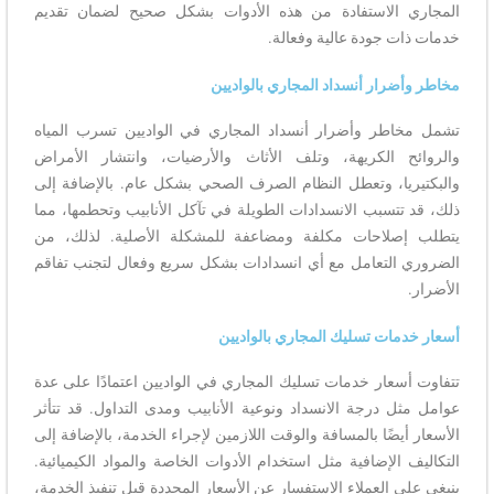
المجاري الاستفادة من هذه الأدوات بشكل صحيح لضمان تقديم
خدمات ذات جودة عالية وفعالة.
مخاطر وأضرار أنسداد المجاري بالواديين
تشمل مخاطر وأضرار أنسداد المجاري في الواديين تسرب المياه
والروائح الكريهة، وتلف الأثاث والأرضيات، وانتشار الأمراض
والبكتيريا، وتعطل النظام الصرف الصحي بشكل عام. بالإضافة إلى
ذلك، قد تتسبب الانسدادات الطويلة في تآكل الأنابيب وتحطمها، مما
يتطلب إصلاحات مكلفة ومضاعفة للمشكلة الأصلية. لذلك، من
الضروري التعامل مع أي انسدادات بشكل سريع وفعال لتجنب تفاقم
الأضرار.
أسعار خدمات تسليك المجاري بالواديين
تتفاوت أسعار خدمات تسليك المجاري في الواديين اعتمادًا على عدة
عوامل مثل درجة الانسداد ونوعية الأنابيب ومدى التداول. قد تتأثر
الأسعار أيضًا بالمسافة والوقت اللازمين لإجراء الخدمة، بالإضافة إلى
التكاليف الإضافية مثل استخدام الأدوات الخاصة والمواد الكيميائية.
ينبغي على العملاء الاستفسار عن الأسعار المحددة قبل تنفيذ الخدمة،