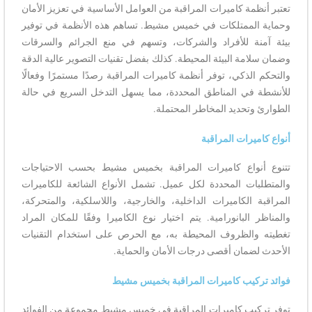
تعتبر أنظمة كاميرات المراقبة من العوامل الأساسية في تعزيز الأمان
وحماية الممتلكات في خميس مشيط. تساهم هذه الأنظمة في توفير
بيئة آمنة للأفراد والشركات، وتسهم في منع الجرائم والسرقات
وضمان سلامة البيئة المحيطة. كذلك بفضل تقنيات التصوير عالية الدقة
والتحكم الذكي، توفر أنظمة كاميرات المراقبة رصدًا مستمرًا وفعالًا
للأنشطة في المناطق المحددة، مما يسهل التدخل السريع في حالة
الطوارئ وتحديد المخاطر المحتملة.
أنواع كاميرات المراقبة
تتنوع أنواع كاميرات المراقبة بخميس مشيط بحسب الاحتياجات
والمتطلبات المحددة لكل عميل. تشمل الأنواع الشائعة للكاميرات
المراقبة الكاميرات الداخلية، والخارجية، واللاسلكية، والمتحركة،
والمناظر البانورامية. يتم اختيار نوع الكاميرا وفقًا للمكان المراد
تغطيته والظروف المحيطة به، مع الحرص على استخدام التقنيات
الأحدث لضمان أقصى درجات الأمان والحماية.
فوائد تركيب كاميرات المراقبة بخميس مشيط
توفر تركيب كاميرات المراقبة في خميس مشيط مجموعة من الفوائد