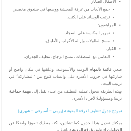
الأطفال الصغار:
جمع الألعاب من غرفة المعيشة ووضعها في صندوق مخصص.
ترتيب الوسائد على الكنب.
المراهقون:
تمرير المكنسة على السجاد.
مسح الطاولات وإزالة الأكواب والأطباق.
الكبار:
التعامل مع المنظفات، مسح الزجاج، تنظيف الجدران.
ضعي
قائمة بالمهام
اليومية والأسبوعية، وعلقيها في مكان واضح أو
شاركيها في جروب الأسرة على واتساب كنوع من “المشاركة” في
ترتيب البيت.
بهذه الطريقة تتحول عملية التنظيف من عبء ثقيل إلى
مهمة جماعية
تربيةً ومسؤوليةً لأفراد الأسرة.
نموذج جدول تنظيف لغرفة المعيشة (يومي – أسبوعي – شهري)
يمكنك تعديل هذا الجدول كما تشائين، لكنه يعطيك تصورًا واضحًا عن
الخطوات لتنظيف غرفة المعيشة
بانتظام.