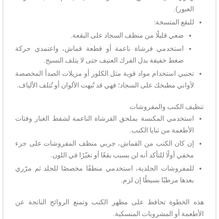
العبور).
للبقع المتسخة:
ضعي قليلًا من منظف السجاد على البقعة.
استخدمي فرشاة ناعمة أو قطعة قماش، واعتمدي حركة
ضغط خفيفة بدل الفرك العنيف حتى لا يتلف النسيج.
تجنبي استخدام مواد قوية مثل الكلور أو مزيلات الصدأ المخصصة
لأواني مطبخك على السجاد؛ فهي قد تُبهت الألوان أو تُتلف الألياف.
تنظيف الكنب والمفروشات
استخدمي المكنسة بملحق الفرشاة الناعمة لشفط الغبار وفتات
الأطعمة من ثنايا الكنب.
إن كان الكنب من القماش، جربي منظف المفروشات على جزء
مخفي أولًا للتأكد أنه لن يسبب بقعًا أو تغيّرًا في اللون.
للمفروشات الجلدية، استخدمي منظفًا مخصصًا للجلد ثم مرّري
بعدها مرطبًا بسيطًا إن لزم.
هذه الخطوة تحافظ على مظهر الكنب وتمنع الروائح الناتجة عن
الأطعمة أو المشروبات المنسكبة.