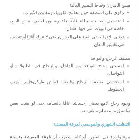
مسح الجدران ونقاط اللمس العالية
ركزي على المنطقة حول مفاتيح الكهرباء ومقابض الأبواب.
استخدمي إسفنجة مبللة قليلًا بماء وصابون لطيف لمسح البقع،
خاصة في البيوت التي فيها أطفال.
تجنبي الإفراط في الماء على الجدران حتى لا تترك آثارًا أو تتسبب
في تقشير الدهان.
تنظيف الزجاج والنوافذ
امسحي زجاج النوافذ من الداخل، والزجاج في الطاولات أو
الفواصل.
استخدمي منظف الزجاج وقطعة قماش مايكروفايبر لتجنب
الخطوط.
وجود زجاج لامع يعطي إحساسًا عامًّا بالنظافة حتى لو بقيت بعض
تفاصيل بسيطة لم تنظف بعد.
التنظيف الشهري والموسمي لغرفة المعيشة
مرة واحدة في الشهر، أو كلما شعرت أن
غرفة المعيشة متسخة