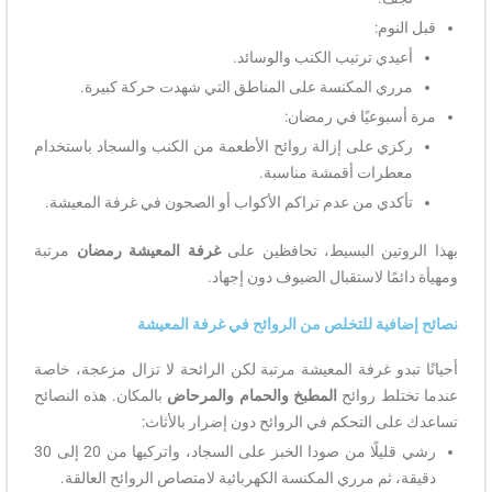
قبل النوم:
أعيدي ترتيب الكنب والوسائد.
مرري المكنسة على المناطق التي شهدت حركة كبيرة.
مرة أسبوعيًا في رمضان:
ركزي على إزالة روائح الأطعمة من الكنب والسجاد باستخدام
معطرات أقمشة مناسبة.
تأكدي من عدم تراكم الأكواب أو الصحون في غرفة المعيشة.
بهذا الروتين البسيط، تحافظين على
غرفة المعيشة رمضان
مرتبة
ومهيأة دائمًا لاستقبال الضيوف دون إجهاد.
نصائح إضافية للتخلص من الروائح في غرفة المعيشة
أحيانًا تبدو غرفة المعيشة مرتبة لكن الرائحة لا تزال مزعجة، خاصة
عندما تختلط روائح
المطبخ والحمام والمرحاض
بالمكان. هذه النصائح
تساعدك على التحكم في الروائح دون إضرار بالأثاث:
رشي قليلًا من صودا الخبز على السجاد، واتركيها من 20 إلى 30
دقيقة، ثم مرري المكنسة الكهربائية لامتصاص الروائح العالقة.