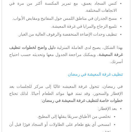
كنس السجاد بعمق، مع تمرير المكنسة أكثر من مرة في
الاتجاهات المختلفة.
مسح الجدران في مناطق اللمس حول المفاتيح ومقابض الأبواب.
تلميع الزجاج والمرايا في غرفة المعيشة.
تنظيف وحدات الإضاءة المنخفضة والرفوف العالية من الغبار.
بهذا الشكل، يصبح لدى العاملة المنزلية
دليل واضح لخطوات تنظيف
غرفة المعيشة
، ويمكنك مراجعة الجدول معها وتحديثه حسب احتياج
أسرتك.
تنظيف غرفة المعيشة في رمضان
في رمضان، تتحول غرفة المعيشه غالبًا إلى مركز للجلسات بعد
الإفطار والسحور، وقد تمتد فيها موائد الطعام أحيانًا. لذلك تحتاج
خطوات خاصة لتنظيف غرفة المعيشة في رمضان
:
بعد الإفطار:
تخلصي من الأطباق سريعًا بنقلها إلى المطبخ.
امسحي أي بقع طعام على الطاولات أو السجاد فورًا قبل أن
تجف.