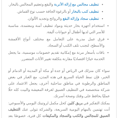
تنظيف مجالس مع إزالة الأتربة
والبقع وتعقيم المجالس بالبخار.
تنظيف كنب بالبخار
أو بالرغوة الجافة حسب نوع القماش.
تنظيف سجاد وإزالة البقع
والروائح وتجديد الألوان.
استخدام أجهزة بخار حديثة ومواد تنظيف آمنة ومعتمدة، مناسبة
للأسر التي لديها أطفال أو حيوانات أليفة.
فرق عمل مدربة على التعامل مع مختلف أنواع الأقمشة
والأسطح، لتجنب تلف الكنب أو السجاد.
باقات بأسعار مرنة مع إمكانية تقديم خصومات موسمية، ما يجعل
الخدمة خيارًا اقتصاديًا مقارنة بتكلفة تغيير الأثاث المتضرر.
سواء كان منزلك في الرياض أو جدة أو مكة أو المدينة أو الدمام أو
الخبر، فإن نمط الحياة السريع في هذه المدن، مع الغبار في بعض
المناطق والرطوبة في مناطق ساحلية أخرى، يجعل الاعتماد على
شركة متخصصة في التنظيف العميق لغرفة المعيشة والبيت كله حلًا
عمليًا يحافظ على وقتك وصحة أسرتك.
يمكنك التفكير في
بريق كلين
كحل مكمل لروتينك اليومي والأسبوعي:
أنت تهتمين بالمهام اليومية السريعة، والشركة تتولى عنك
التنظيف
العميق للمجالس والكنب والسجاد والمكيفات
كل فترة، خصوصًا بعد