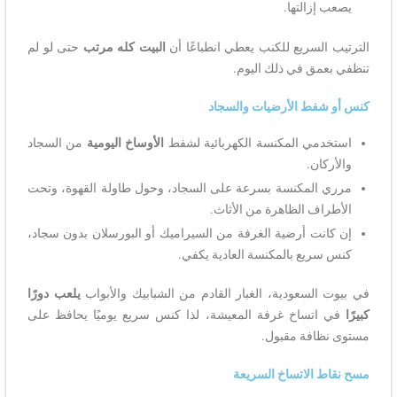
يصعب إزالتها.
الترتيب السريع للكنب يعطي انطباعًا أن
البيت كله مرتب
حتى لو لم
تنظفي بعمق في ذلك اليوم.
كنس أو شفط الأرضيات والسجاد
استخدمي المكنسة الكهربائية لشفط
الأوساخ اليومية
من السجاد
والأركان.
مرري المكنسة بسرعة على السجاد، وحول طاولة القهوة، وتحت
الأطراف الظاهرة من الأثاث.
إن كانت أرضية الغرفة من السيراميك أو البورسلان بدون سجاد،
كنس سريع بالمكنسة العادية يكفي.
في بيوت السعودية، الغبار القادم من الشبابيك والأبواب
يلعب دورًا
كبيرًا
في اتساخ غرفة المعيشة، لذا كنس سريع يوميًا يحافظ على
مستوى نظافة مقبول.
مسح نقاط الاتساخ السريعة