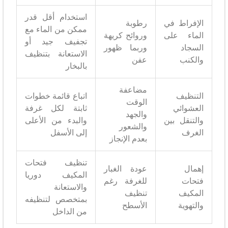
استخدام أقل قدر
الإفراط في
رطوبة
ممكن من الماء مع
الماء على
وروائح كريهة
تجفيف جيد أو
السجاد
وربما ظهور
الاستعانة بتنظيف
والكنب
عفن
بالبخار
مضاعفة
التنظيف
اتباع قائمة خطوات
الوقت
العشوائي
ثابتة لكل غرفة
والجهد
والتنقل بين
والبدء من الأعلى
والشعور
الغرف
إلى الأسفل
بعدم الإنجاز
تنظيف فتحات
إهمال
عودة الغبار
المكيف دوريا
فتحات
للغرفة رغم
والاستعانة
المكيف
تنظيف
بمتخصص لتنظيفه
والتهوية
الأسطح
من الداخل