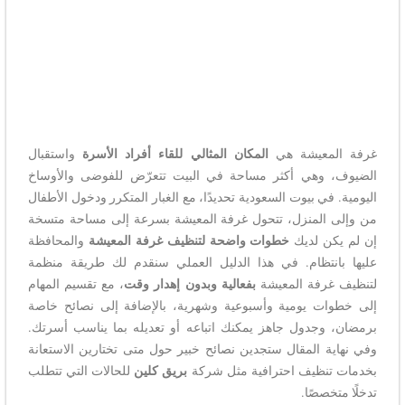
غرفة المعيشة هي
المكان المثالي للقاء أفراد الأسرة
واستقبال
الضيوف، وهي أكثر مساحة في البيت تتعرّض للفوضى والأوساخ
اليومية. في بيوت السعودية تحديدًا، مع الغبار المتكرر ودخول الأطفال
من وإلى المنزل، تتحول غرفة المعيشة بسرعة إلى مساحة متسخة
إن لم يكن لديك
خطوات واضحة لتنظيف غرفة المعيشة
والمحافظة
عليها بانتظام. في هذا الدليل العملي سنقدم لك طريقة منظمة
لتنظيف غرفة المعيشة
بفعالية وبدون إهدار وقت
، مع تقسيم المهام
إلى خطوات يومية وأسبوعية وشهرية، بالإضافة إلى نصائح خاصة
برمضان، وجدول جاهز يمكنك اتباعه أو تعديله بما يناسب أسرتك.
وفي نهاية المقال ستجدين نصائح خبير حول متى تختارين الاستعانة
بخدمات تنظيف احترافية مثل شركة
بريق كلين
للحالات التي تتطلب
تدخلًا متخصصًا.