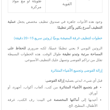
طويلة أو مع مواد
القوية
مركزة
وجود هذه الأدوات جاهزة في صندوق تنظيف مخصص يجعل
عملية
التنظيف أسرع بكثير وأكثر تنظيمًا
.
خطوات لتنظيف غرفة المعيشة يوميًا (روتين سريع 15–20 دقيقة)
الروتين اليومي لا يعني تنظيفًا عميقًا، لكنه ضروري
للحفاظ على
المساحة مرتبة وتبدو نظيفة
طوال الوقت. هذه الخطوات البسيطة
تقلل من تراكم الفوضى وتسهل عليك التنظيف الأسبوعي.
إزالة الفوضى وتجميع الأشياء المتناثرة
قبل أي شيء، ابدئي بعملية
إزالة الفوضى
:
قم بتجميع الأشياء المتناثرة
من كتب، ألعاب، أكواب، أجهزة، أو
أوراق.
أعيديها إلى
أماكنها المخصصة
في البيت: رف الكتب، غرفة
الأطفال، المطبخ، الخ.