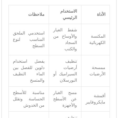
الاستخدام
الأداة
ملاحظات
الرئيسي
شفط الغبار
استخدمي الملحق
المكنسة
والأوساخ من
المناسب لنوع
الكهربائية
السجاد
السطح
والكنب
تنظيف
يفضل استخدام
ممسحة
أرضيات
دلوين للفصل بين
الأرضيات
السيراميك أو
الماء النظيف
البورسلان
والمتسخ
مسح الغبار
مناسبة للأسطح
أقمشة
عن الأسطح
الحساسة وتقلل
مايكروفايبر
والأجهزة
من الخدوش
تنظيف