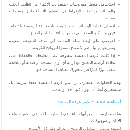
استخدمي معطر مفروشات خفيف بعد الانتهاء من تنظيف الكنب
والوسائد، مع تجنب الإفراط في العطور الثقيلة داخل مساحات
مغلقة.
اغسلي أغطية الوسائد الصغيرة وبطانيات غرفة المعيشة بانتظام،
فهي من أكثر القطع التي تمتص روائح الطعام والتعرق.
احرصي على إبقاء سلة القمامة في غرفة المعيشة صغيرة
وتفريغها يوميًا، حتى لا تصبح مصدرًا للروائح الكريهة.
إذا كانت غرفة المعيشة مفتوحة على مطبخك، فالحفاظ على
نظافة أرضية المطبخ مع إزالة أي أوانٍ متسخة أو صدئة أو ملطخة
يلعب دورًا كبيرًا في شعورك بنظافة المساحة كلها.
بهذه الخطوات الصغيرة، لن تبدو غرفة المعيشة فقط مرتبة، بل
ستشعرين أيضًا أن الهواء فيها أخف وأعذب.
أخطاء شائعة عند تنظيف غرفة المعيشة
هناك ممارسات نظن أنها تساعد في التنظيف، لكنها في الحقيقة
تتلف
الأثاث وتضيع وقتك
.
استخدام نفس منظفات المطبخ والحمام على كل الأسطح