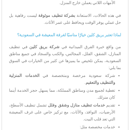
الأمهات اللاتي يعملن خارج المنزل.
في هذه الحالات، الاستعانة
بشركة تنظيف موثوقة
ليست رفاهية بل
حل عملي يوفر الوقت ويحافظ على عمر الأثاث.
لماذا تعتبر بريق كلين خيارًا مناسبًا لغرفة المعيشة في السعودية؟
من واقع خبرة الفرق الميدانية في
شركة بريق كلين
في تنظيف
المنازل، الشقق، الفلل، المجالس، والكنب والسجاد في جميع مناطق
السعودية، يمكن تلخيص ما يميزها عن كثير من الخيارات في السوق
بما يلي:
شركة سعودية مرخصة ومتخصصة في
الخدمات المنزلية
والتنظيف والتعقيم
.
تغطية لجميع مدن ومناطق المملكة، مما يسهل حجز الخدمة أينما
كان منزلك.
تقديم
خدمات تنظيف منازل وشقق وفلل
تشمل تنظيف الأسطح،
الأرضيات، النوافذ، والأثاث، مع تركيز خاص على غرف المعيشة
التي تعد قلب البيت.
خدمات مخصصة مثل: