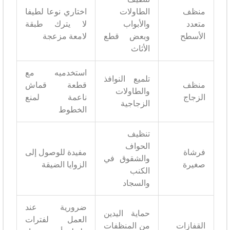
منظف
الطاولات
اختاري نوعا لطيفا
متعدد
والأبواب
لا يترك طبقة
الأسطح
وبعض قطع
لامعة مزعجة
الأثاث
استخدميه مع
تلميع النوافذ
منظف
قطعة قماش
والطاولات
الزجاج
ناعمة لمنع
الزجاجية
الخطوط
تنظيف
الحواف
فرشاة
مفيدة للوصول إلى
والشقوق في
صغيرة
الزوايا الضيقة
الكنب
والسجاد
ضرورية عند
حماية اليدين
العمل لفترات
القفازات
من المنظفات