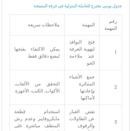
جدول يومي مقترح للعاملة المنزلية في غرفة المعيشة
رقم
المهمة
ملاحظات سريعة
المهمة
فتح النوافذ
لتهوية الغرفة
يمكن الاكتفاء بفتحها
1
عند ملاءمة
لبضع دقائق فقط
الجو
جمع الأشياء
المتناثرة
التحقق من الألعاب،
2
وإعادتها
الأكواب، الكتب، الأجهزة
لأماكنها
نفض الغبار
استخدام قطعة
عن الطاولات
مايكروفايبر وعدم رش
3
والرفوف
المنظف مباشرة على