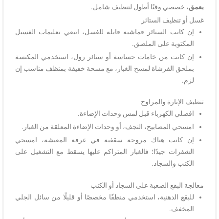
بعمق
، خصصي وقتًا أطول لتنظيف شامل.
غسل أو تنظيف الستائر
إن كانت الستائر قماشية قابلة للغسل، اتبعي تعليمات الغسيل
المكتوبة على الملصق.
إن كانت من خامات حساسة أو ستائر رول، استخدمي المكنسة
بملحق الفرشاة لمسح الغبار، مع مسحة خفيفة بمنظف مناسب إن
لزم.
تنظيف الإنارة والمراوح
افصلي الكهرباء قبل لمس وحدات الإضاءة.
امسحي المصابيح، النجف، أو وحدات الإضاءة المعلقة من الغبار.
إن كانت هناك مروحة سقفية في غرفة المعيشة، امسحي
الشفرات جيدًا؛ فالغبار المتراكم عليها يسقط مع التشغيل على
الكنب والسجاد.
معالجة البقع الصعبة على السجاد أو الكنب
للبقع الدهنية، استخدمي منظفًا مخصصًا أو قليلًا من سائل الجلي
المخفف.