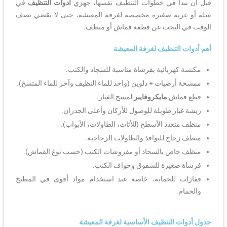
قبل أن نبدأ في خطوات التنظيف نفسها، جهزي
أدوات التنظيف
في
سلة أو عربة صغيرة مخصصة لغرفة المعيشة، حتى لا تقضي نصف
الوقت في البحث عن قطعة قماش أو منظف.
أهم أدوات التنظيف لغرفة المعيشة
مكنسة كهربائية بفرشاة مناسبة للسجاد والكنب.
ممسحة أرضيات + دلوين (واحد للماء النظيف وآخر للماء المتسخ).
قطع قماش
مايكروفايبر
لمسح الغبار.
ريشة غبار طويلة للوصول للأركان وأعلى الجدران.
منظف متعدد الأسطح (للأثاث، الطاولات، الأبواب).
منظف زجاج للنوافذ والطاولات الزجاجية.
منظف خاص بالسجاد أو مفروشات الكنب (حسب نوع القماش).
فرشاة صغيرة للشقوق وحواف الكنب.
قفازات للحماية، خاصة عند استخدام مواد أقوى في المطبخ
والحمام.
جدول أدوات التنظيف الأساسية لغرفة المعيشة