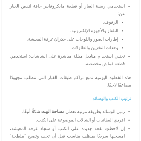
استخدمي ريشة الغبار أو قطعة مايكروفايبر جافة لنفض الغبار
عن:
الرفوف.
التلفاز والأجهزة الإلكترونية.
إطارات الصور واللوحات على
جدران
غرفة المعيشة.
وحدات التخزين والطاولات.
تجنبي استخدام مناديل مبللة مباشرة على الشاشات؛ استخدمي
قطعة قماش مخصصة.
هذه الخطوة اليومية تمنع تراكم طبقات الغبار التي تتطلب مجهودًا
مضاعفًا لاحقًا.
ترتيب الكنب والوسائد
رتبي الوسائد بطريقة مرتبة تعطي
مساحة البيت
شكلًا أنيقًا.
افردي البطانيات أو الشالات الموضوعة على الكنب.
إن لاحظتِ بقعة جديدة على الكنب أو سجاد غرفة المعيشة،
امسحيها سريعًا بمنظف مناسب قبل أن تجف وتصبح “ملطخة”