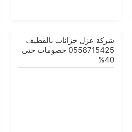
شركة عزل خزانات بالقطيف
شركة
عزل
0558715425 خصومات حتى
خزانات
40%
بالقطيف
0558715425
خصومات
حتى
40%