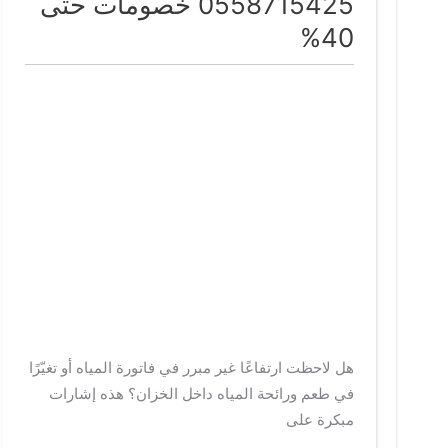
0558715425 خصومات حتى
خزانات
40%
ببريدة
0558715425
خصومات
حتى
40%
هل لاحظت ارتفاعًا غير مبرر في فاتورة المياه أو تغيّرًا
في طعم ورائحة المياه داخل الخزان؟ هذه إشارات
مبكرة على