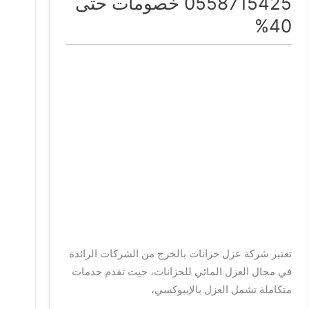
0558715425 خصومات حتى
خزانات
40%
بالخرج
0558715425
خصومات
حتى
40%
تعتبر شركة عزل خزانات بالخرج من الشركات الرائدة
في مجال العزل المائي للخزانات، حيث تقدم خدمات
متكاملة تشمل العزل بالإيبوكسي،