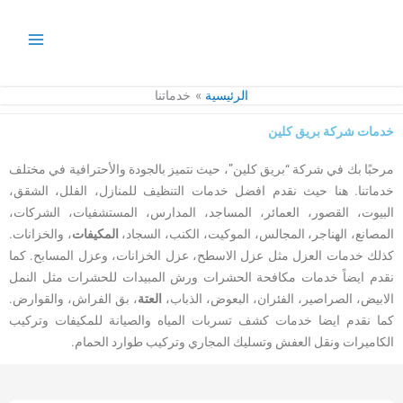
خطي
لى
لمحتوى
الرئيسية
خدماتنا
خدمات شركة بريق كلين
مرحبًا بك في شركة “بريق كلين”، حيث نتميز بالجودة والأحترافية في مختلف
خدماتنا. هنا حيث نقدم افضل خدمات التنظيف للمنازل
، الفلل
، الشقق
،
البيوت
، القصور
، العمائر
، المساجد
، المدارس
، المستشفيات
، الشركات
،
المصانع
، الهناجر
، المجالس
، الموكيت
، الكنب
، السجاد
،
المكيفات
، والخزانات.
كذلك خدمات العزل مثل عزل الاسطح
، عزل الخزانات
، وعزل المسابح.
كما
نقدم ايضاً خدمات مكافحة الحشرات ورش المبيدات للحشرات مثل النمل
الابيض
، الصراصير
، الفئران
، البعوض
، الذباب
،
العتة
، بق الفراش
، والقوارض.
كما نقدم ايضا خدمات كشف تسربات المياه والصيانة للمكيفات وتركيب
الكاميرات ونقل العفش وتسليك المجاري وتركيب طوارد الحمام.