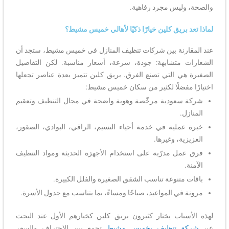
والصحة، وليس مجرد رفاهية.
لماذا تعد بريق كلين خيارًا ذكيًا لأهالي خميس مشيط؟
عند المقارنة بين شركات تنظيف المنازل في خميس مشيط، ستجد أن
الشعارات متشابهة: جودة، سرعة، أسعار مناسبة. لكن التفاصيل
الصغيرة هي التي تصنع الفرق. بريق كلين تتميز بعدة عناصر تجعلها
اختيارًا مفضلًا لكثير من سكان خميس مشيط:
شركة سعودية مرخّصة وهوية واضحة في مجال التنظيف وتعقيم
المنازل.
خبرة عملية في خدمة أحياء النسيم، الراقي، البوادي، الصقور،
العزيزية، وغيرها.
فرق عمل مدرّبة على استخدام الأجهزة الحديثة ومواد التنظيف
الآمنة.
باقات متنوعة تناسب الشقق الصغيرة والفلل الكبيرة.
مرونة في المواعيد، صباحًا ومساءً، بما يتناسب مع جدول الأسرة.
لهذه الأسباب يختار كثيرون بريق كلين كخيارهم الأول عند البحث
عن
شركة تنظيف بخميس مشيط
تجمع بين الاحتراف والسعر