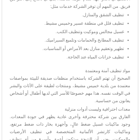
فريق. من المهم أن توفر الشركة خدمات مثل:
تنظيف الشقق والمنازل.
تنظيف فلل في منطقة عسير وخميس مشيط.
غسيل مجالس وموكيت وتنظيف الكنب.
تنظيف المطابخ والحمامات وتلميع السيراميك.
تطهير وتعقيم منازل بعد الأمراض أو المناسبات.
تنظيف خزانات المياه عند الحاجة.
مواد تنظيف آمنة ومعتمدة
الصحيح أن تهتم الشركة باستخدام منظفات صديقة للبيئة بمواصفات
معتمدة من بلدية خميس مشيط، ومنتجات لطيفة على الأثاث والبشر
في الوقت نفسه. هذا مهم خصوصًا للأسر التي لديها أطفال أو أشخاص
يعانون من حساسية.
معدات احترافية وليست أدوات منزلية
الفارق بين شركة محترفة وأخرى عادية يظهر في جودة المعدات.
وجود ماكينات غسيل ضغط عالٍ، وأجهزة بخار ذات ضغط مرتفع،
وماكينات كارتشر الألمانية المتخصصة في تنظيف الأرضيات
والموكيت، يعني أن النتيجة ستكون أعمق وأسرع من أي تنظيف