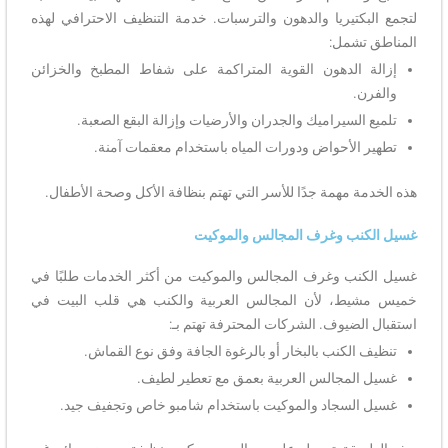
لتجمع البكتيريا والدهون والترسبات. خدمة التنظيف الاحترافي لهذه
المناطق تشمل:
إزالة الدهون القوية المتراكمة على شفاط المطبخ والخزائن
والفرن.
تلميع السيراميك والجدران والأرضيات وإزالة البقع الصعبة.
تطهير الأحواض ودورات المياه باستخدام معقمات آمنة.
هذه الخدمة مهمة جدًا للأسر التي تهتم بنظافة الأكل وصحة الأطفال.
غسيل الكنب وغرف المجالس والموكيت
غسيل الكنب وغرف المجالس والموكيت من أكثر الخدمات طلبًا في
خميس مشيط، لأن المجالس العربية والكنب هي قلب البيت في
استقبال الضيوف. الشركات المحترفة تهتم بـ:
تنظيف الكنب بالبخار أو بالرغوة الجافة وفق نوع القماش.
غسيل المجالس العربية بعمق مع تعطير لطيف.
غسيل السجاد والموكيت باستخدام شامبو خاص وتجفيف جيد.