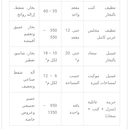
تنظيف كنب
مقعد
بخار، شفط،
35 – 60
بالبخار
واحد
إزالة روائح
بخار عميق
تنظيف مجلس
حتى 12
350 –
وتعقيم
عربي كامل
مقعد
550
أقمشة
غسيل سجاد
حتى 20
10 – 18
بخار، شامبو،
بالبخار
م²
لكل م²
تعطير
آلة شفط
غسيل موكيت
حسب
6 – 12
صناعي
لمساحات كبيرة
المساحة
لكل م²
وتجفيف
خصم
حزمة عائلية
باقة
950 –
تجميعي
(منزل + كنب +
واحدة
1350
وعروض
سجاد)
خاصة