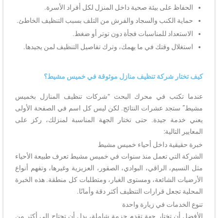
الحفاظ على بيئة صحية داخل المنزل لكل أفراد الأسرة.
حماية الكنب والسجاد والفرش من التلف بسبب التنظيف الخاطئ.
الاستعداد للمناسبات فجأة دون توتر أو ضغط.
استغلال وقتك في ما يهمك، وترك تفاصيل التنظيف لمن يجيدها.
كيف تختار شركة تنظيف منازل موثوقة في خميس مشيط؟
عندما تكتب في محرك البحث “شركات تنظيف المنازل بخميس
مشيط” ستجد عشرات النتائج. لكن ليس كل اسم في الصفحة الأولى
يعني خدمة جيدة. حتى تختار الجهة المناسبة لمنزلك، ركز على
المعايير التالية:
خبرة حقيقية داخل أحياء خميس مشيط
الشركة التي تعمل منذ سنوات في خميس مشيط تعرف طبيعة الأحياء
مثل النسيم، الراقي، البوادي، الصقور، العزيزية وغيرها، وتفهم أنواع
الأرضيات الشائعة، ومستوى الغبار، ومتطلبات كل منطقة. هذه الخبرة
المحلية تجعل قرارات التنظيف أكثر دقة وأمانًا.
تنوع الخدمات في زيارة واحدة
الأفضل أن تختار جهة تقدم حزمة شاملة، بدل أن تحتاج إلى أكثر من