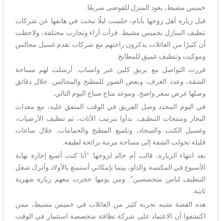
خميس مشيط، يعود المنزل للفوضى سريعًا.
قبل زيارة أهل زوجها بأيام، جلست ليلًا تبحث في هاتفها عن شركات
تنظيف المنازل بخميس مشيط. قرأت آراء وتجارب مختلفة، ولاحظت
أن كثيرًا من العائلات يذكرون راحتهم مع شركات تقدم غسيل مجالس
وموكيت وتنظيف عميق للمطابخ.
قررت التواصل مع بريق كلين عبر واتساب. أرسلت لهم مساحة
الشقة، وعدد الغرف، وبعض الصور للمطبخ والمجالس. خلال دقائق
وصلها عرض سعر واضح، وموعد متاح صباح اليوم التالي.
في اليوم المحدد وصل الفريق في الوقت المتفق عليه، مع معدات
البخار ومنتجات التنظيف. بدأوا بترتيب الأثاث، ثم تنظيف الأرضيات،
وغسيل الكنب والسجاد، وتلميع المطبخ والحمامات. خلال ساعات
قليلة تحولت الشقة إلى مساحة مرتبة برائحة لطيفة.
بعد انتهاء الزيارة، قالت أم خالد لزوجها: “أنا كنت أضيع إجازة نهاية
الأسبوع في المكنسة والدلو، بينما بإمكاني أستمتع بالأولاد وأترك شغل
التنظيف لناس متخصصين”. ومن يومها حجزت معهم زيارة شهرية
ثابتة.
هذه القصة تشبه تجربة كثير من العائلات في خميس مشيط، ممن
اكتشفوا أن الاعتماد على شركة نظافة متخصصة استثمار في الوقت