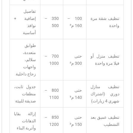
تفاصيل
تنظيف شقة مرة
100 –
350 –
إضافية +
واحدة
160 م²
500
نوافذ
أساسية
طوابق
متعددة،
تنظيف منزل أو
حتى
700 –
سلالم،
فيلا مرة واحدة
300 م²
1000
واجهات
زجاج داخلية
تنظيف منازل
جدول ثابت،
حتى
800 –
دوري (اشتراك
منظفات
140 م²
1100
شهري 4 زيارات)
صديقة للبيئة
إزالة بقايا
تنظيف عميق بعد
حتى
850 –
الدهانات
التشطيب
150 م²
1200
وأتربة البناء