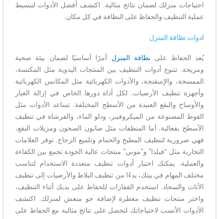
احتياجات منزلك لضمان نتائج مثالية. اكتشف أفضل الأدوات لتبسيط
عملية التنظيف والحفاظ على النظافة في كل مكان.
ادوات نظافة المنزل
يُعد الحفاظ على
نظافة المنزل
أمرًا أساسيًا لضمان بيئة صحية
ومريحة. تتنوع أدوات التنظيف بين المنتجات اليدوية مثل المكنسة،
الممسحة، والإسفنجة، والأدوات الكهربائية مثل المكانس الكهربائية
وأجهزة تنظيف الأرضيات. لكل أداة دورها الخاص في إزالة الغبار
والأوساخ والبقع العنيدة من الأسطح المختلفة. تساعد الأدوات مثل
الفوط المصنوعة من الميكروفيبر، ودلو الماء، والفرشاة في تنظيف
الأسطح بفعالية. أما المنظفات مثل صابون الصحون ومزيلات البقع،
فهي ضرورية لتنظيف المطبخ والحمام وتلميع الزجاج. توفر العلامات
التجارية مثل “فيلدا” و”موبي” منتجات عالية الجودة تجمع بين الكفاءة
والعملية. يمكنك اختيار أدوات تنظيف متعددة الاستخدام لتناسب
مختلف المهام في بيتك، بدءًا من تنظيف البلاط والأرضيات إلى تنظيف
الأثاث والسجاد. استخدم القفازات للحفاظ على يديك أثناء التنظيف،
واختر منتجات تنظيف معطرة لإضافة جو منعش لمنزلك. اكتشف
الأدوات الأنسب لاحتياجاتك لتحصل على نتائج مثالية مع الحفاظ على