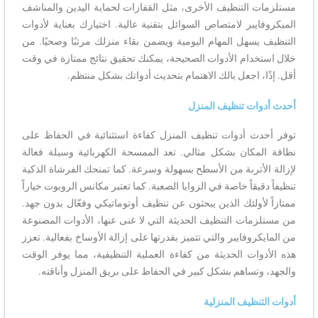
مستلزمات التنظيف الأخرى، مثل القفازات لحماية اليدين والمناشف
الميكروفايبر لامتصاص السوائل بتقنية عالية. اختيارك بعناية لأدوات
التنظيف يسهل المهام اليومية ويضمن بقاء منزلك مرتبًا وصحيًا. من
خلال استخدام الأدوات الصحيحة، يمكنك تحقيق نتائج ممتازة في وقت
أقل. إذًا، اجعل بالك الاهتمام بتحديث أدواتك بشكل منتظم.
أحدث أدوات تنظيف المنزل
توفر أحدث أدوات تنظيف المنزل كفاءة استثنائية في الحفاظ على
نظافة المكان بشكل مثالي. تعد الممسحة الكهربائية وسيلة فعالة
لإزالة الأتربة من الأسطح بسهولة وسرعة. كما تمنحك الفرشاة الذكية
تنظيفاً دقيقاً خاصة في الزوايا الصعبة. كما تعتبر مكانس الروبوت خياراً
ممتازاً لأولئك الذين يبحثون عن تنظيف أوتوماتيكي وفعّال بدون جهد.
من مستلزمات التنظيف الحديثة التي لا غنى عنها، الأدوات المصنوعة
من المايكروفايبر والتي تتميز بقدرتها على إزالة الأوساخ بفعالية. تعزز
هذه الأدوات الحديثة من كفاءة العملية التنظيفية، مما يوفر الوقت
والجهد، وتساهم بشكل كبير في الحفاظ على بريق المنزل وأناقته.
أدوات التنظيف المنزلية