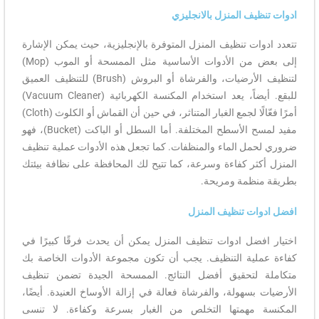
ادوات تنظيف المنزل بالانجليزي
تتعدد ادوات تنظيف المنزل المتوفرة بالإنجليزية، حيث يمكن الإشارة
إلى بعض من الأدوات الأساسية مثل الممسحة أو الموب (Mop)
لتنظيف الأرضيات، والفرشاة أو البروش (Brush) للتنظيف العميق
للبقع. أيضاً، يعد استخدام المكنسة الكهربائية (Vacuum Cleaner)
أمرًا فعّالًا لجمع الغبار المتناثر، في حين أن القماش أو الكلوث (Cloth)
مفيد لمسح الأسطح المختلفة. أما السطل أو الباكت (Bucket)، فهو
ضروري لحمل الماء والمنظفات. كما تجعل هذه الأدوات عملية تنظيف
المنزل أكثر كفاءة وسرعة، كما تتيح لك المحافظة على نظافة بيئتك
بطريقة منظمة ومريحة.
افضل ادوات تنظيف المنزل
اختيار افضل ادوات تنظيف المنزل يمكن أن يحدث فرقًا كبيرًا في
كفاءة عملية التنظيف. يجب أن تكون مجموعة الأدوات الخاصة بك
متكاملة لتحقيق أفضل النتائج. الممسحة الجيدة تضمن تنظيف
الأرضيات بسهولة، والفرشاة فعالة في إزالة الأوساخ العنيدة. أيضًا،
المكنسة مهمتها التخلص من الغبار بسرعة وكفاءة. لا تنسى