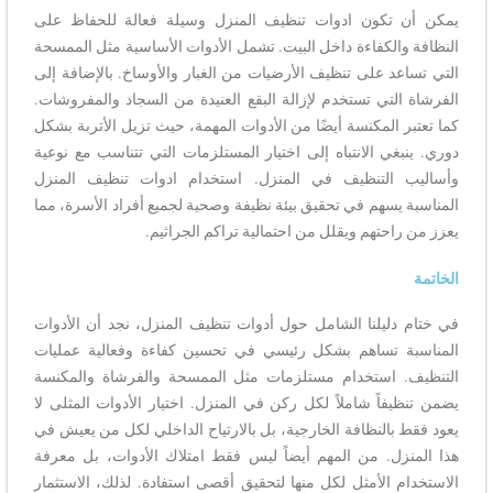
يمكن أن تكون ادوات تنظيف المنزل وسيلة فعالة للحفاظ على
النظافة والكفاءة داخل البيت. تشمل الأدوات الأساسية مثل الممسحة
التي تساعد على تنظيف الأرضيات من الغبار والأوساخ. بالإضافة إلى
الفرشاة التي تستخدم لإزالة البقع العنيدة من السجاد والمفروشات.
كما تعتبر المكنسة أيضًا من الأدوات المهمة، حيث تزيل الأتربة بشكل
دوري. ينبغي الانتباه إلى اختيار المستلزمات التي تتناسب مع نوعية
وأساليب التنظيف في المنزل. استخدام ادوات تنظيف المنزل
المناسبة يسهم في تحقيق بيئة نظيفة وصحية لجميع أفراد الأسرة، مما
يعزز من راحتهم ويقلل من احتمالية تراكم الجراثيم.
الخاتمة
في ختام دليلنا الشامل حول أدوات تنظيف المنزل، نجد أن الأدوات
المناسبة تساهم بشكل رئيسي في تحسين كفاءة وفعالية عمليات
التنظيف. استخدام مستلزمات مثل الممسحة والفرشاة والمكنسة
يضمن تنظيفاً شاملاً لكل ركن في المنزل. اختيار الأدوات المثلى لا
يعود فقط بالنظافة الخارجية، بل بالارتياح الداخلي لكل من يعيش في
هذا المنزل. من المهم أيضاً ليس فقط امتلاك الأدوات، بل معرفة
الاستخدام الأمثل لكل منها لتحقيق أقصى استفادة. لذلك، الاستثمار