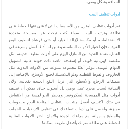
النظافة بشكل يومي.
ادوات تنظيف البيت
تعد أدوات تنظيف المنزل من الأساسيات التي لا غنى عنها للحفاظ على
نظافة وترتيب البيت. سواء كنت تبحث عن ممسحة متعددة
الاستخدامات، أو مكنسة لإزالة الغبار، أو حتى فرشاة لتنظيف البقع
العنيدة، فإن اختيار الأدوات المناسبة يضمن لك أداءً أفضل وسرعة في
العمل. تعتمد العديد من المنازل اليوم على أدوات تنظيف حديثة، مثل
مكنسة كهربائية قوية، أو إسفنجة ماصة ذات جودة عالية، لتسهيل
المهام اليومية. تتوفر أيضًا مجموعة متنوعة من الأدوات اليدوية مثل
الجاروف والفوط القطنية ودلو البلاستيك لجمع الأوساخ، بالإضافة إلى
منظفات الزجاج والأسطح التي تزيل البقع العنيدة بفعالية. ولأن
النظافة ليست مجرد عمل يومي بل أسلوب حياة، يمكن أن تضيف
أدوات مثل الممسحة الميكروفيبر ومعطر الجو لمسة من الانتعاش
في بيتك. اكتشف أفضل منتجات التنظيف المتاحة اليوم بخصومات
مميزة، واحصل على أدوات تساعدك في تنظيف الأرضيات، الحمام،
والمطبخ بسهولة، مع مراعاة الجودة والأمان. اختر الأدوات المثالية
للحفاظ على نظافة منزلك بأفضل طريقة ممكنة!