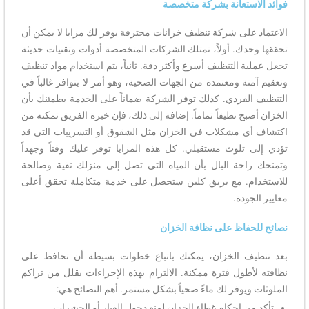
فوائد الاستعانة بشركة متخصصة
الاعتماد على شركة تنظيف خزانات محترفة يوفر لك مزايا لا يمكن أن
تحققها وحدك. أولاً، تمتلك الشركات المتخصصة أدوات وتقنيات حديثة
تجعل عملية التنظيف أسرع وأكثر دقة. ثانياً، يتم استخدام مواد تنظيف
وتعقيم آمنة ومعتمدة من الجهات الصحية، وهو أمر لا يتوافر غالباً في
التنظيف الفردي. كذلك توفر الشركة ضماناً على الخدمة يطمئنك بأن
الخزان أصبح نظيفاً تماماً. إضافة إلى ذلك، فإن خبرة الفريق تمكنه من
اكتشاف أي مشكلات في الخزان مثل الشقوق أو التسريبات التي قد
تؤدي إلى تلوث مستقبلي. كل هذه المزايا توفر عليك وقتاً وجهداً
وتمنحك راحة البال بأن المياه التي تصل إلى منزلك نقية وصالحة
للاستخدام. مع بريق كلين ستحصل على خدمة متكاملة تحقق أعلى
معايير الجودة.
نصائح للحفاظ على نظافة الخزان
بعد تنظيف الخزان، يمكنك باتباع خطوات بسيطة أن تحافظ على
نظافته لأطول فترة ممكنة. الالتزام بهذه الإجراءات يقلل من تراكم
الملوثات ويوفر لك ماءً صحياً بشكل مستمر. أهم النصائح هي:
تأكد من إحكام غطاء الخزان لمنع دخول الغبار أو الحشرات.