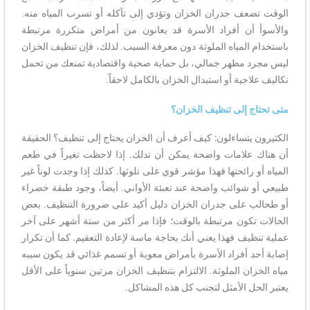
الوقت تضعف جدران الخزان وتؤدي إلى تآكله أو تسرب المياه منه.
والأسوأ أن أفراد الأسرة قد يعانون من أمراض متكررة مرتبطة
باستخدام المياه الملوثة دون معرفة السبب. لذلك، فإن تنظيف الخزان
ليس مجرد مظهر جمالي، بل حماية صحية واقتصادية تمنعك من تحمل
تكاليف علاجية أو استبدال الخزان بالكامل لاحقاً.
متى تحتاج إلى تنظيف الخزان؟
الكثيرون يتساءلون: كيف أعرف أن الخزان يحتاج إلى تنظيف؟ الحقيقة
أن هناك علامات واضحة يمكن أن تدلك. إذا لاحظت تغيراً في طعم
المياه أو رائحتها فهذا مؤشر قوي على تلوثها. كذلك إذا وجدت لوناً غير
طبيعي أو شوائب واضحة عند تعبئة الأواني. أيضاً، وجود طبقة خضراء
أو طحالب على جدران الخزان دليل أكيد على ضرورة التنظيف. بعض
الحالات تكون مرتبطة بالوقت؛ فإذا مر أكثر من ستة أشهر على آخر
عملية تنظيف فهذا يعني أنك بحاجة ماسة لإعادة التعقيم. كما أن تكرار
إصابة أحد أفراد الأسرة بأمراض معوية أو تسمم غذائي قد يكون سببه
مياه الخزان الملوثة. الالتزام بتنظيف الخزان مرتين سنوياً على الأقل
يعتبر الحل الأمثل لتجنب كل هذه المشاكل.