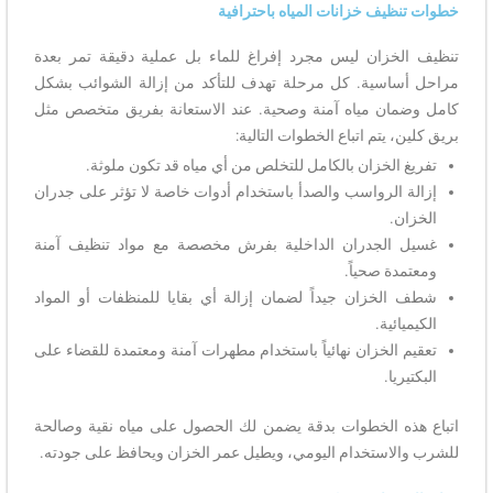
خطوات تنظيف خزانات المياه باحترافية
تنظيف الخزان ليس مجرد إفراغ للماء بل عملية دقيقة تمر بعدة
مراحل أساسية. كل مرحلة تهدف للتأكد من إزالة الشوائب بشكل
كامل وضمان مياه آمنة وصحية. عند الاستعانة بفريق متخصص مثل
بريق كلين، يتم اتباع الخطوات التالية:
تفريغ الخزان بالكامل للتخلص من أي مياه قد تكون ملوثة.
إزالة الرواسب والصدأ باستخدام أدوات خاصة لا تؤثر على جدران
الخزان.
غسيل الجدران الداخلية بفرش مخصصة مع مواد تنظيف آمنة
ومعتمدة صحياً.
شطف الخزان جيداً لضمان إزالة أي بقايا للمنظفات أو المواد
الكيميائية.
تعقيم الخزان نهائياً باستخدام مطهرات آمنة ومعتمدة للقضاء على
البكتيريا.
اتباع هذه الخطوات بدقة يضمن لك الحصول على مياه نقية وصالحة
للشرب والاستخدام اليومي، ويطيل عمر الخزان ويحافظ على جودته.