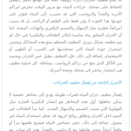
للحفاظ على صحتك. خزانات المياه مع مرور الوقت تتعرض لتراكم
الأتربة والصدأ والرواسب التي قد تتسرب إلى المياه فتؤثر على
جودتها. هذا التلوث لا يؤثر فقط على الطعم أو الرائحة، بل قد يسبب
أمراضاً خطيرة مثل الإسهال والتسمم البكتيري والتهابات المعدة. كما
أن الخزان المغلق بيئة مناسبة لتكاثر الطحالب والبكتيريا في حال لم
يتم تنظيفه بشكل دوري. التنظيف المنتظم يمنع هذه المشاكل ويضمن
استمرار جودة المياه التي تستخدمها في الشرب أو الطهي أو
الاستحمام. إضافة إلى ذلك، فإن التنظيف يطيل عمر الخزان ويحميه
من التآكل الذي ينتج عن تراكم الرواسب. ببساطة، كل عملية تنظيف
هي استثمار مباشر في صحتك وصحة أسرتك.
الأضرار الناتجة عن إهمال تنظيف الخزانات
إهمال تنظيف خزان المياه لفترات طويلة يؤدي إلى مخاطر حقيقية لا
يمكن تجاهلها. أول هذه المخاطر هو انتشار البكتيريا الضارة مثل
القولونيا التي تسبب التسمم والإسهال الشديد. كما تبدأ الطحالب في
النمو داخل الخزان وتطلق روائح كريهة قد تجعل استخدام المياه غير
مقبول. إضافة إلى ذلك، تتغير خصائص المياه فيصبح طعمها مراً أو
مالحاً أحياناً نتيجة تفاعلها مع الرواسب والصدأ. هذه الترسبات مع