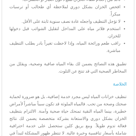
افحص الخزان بشكل دوري لملاحظة أي طحالب أو ترسبات
مبكراً.
لا تؤجل التنظيف واجعله عادة نصف سنوية ثابتة على الأقل.
استخدم فلاتر مياه على المداخل لتقليل الشوائب قبل دخولها
للخزان.
راقب طعم ورائحة المياه، وإذا لاحظت تغيراً بادر بطلب التنظيف
مباشرة.
تطبيق هذه النصائح يضمن لك بقاء المياه صافية وصحية، ويقلل من
المخاطر الصحية التي قد تنتج عن التلوث.
الخلاصة
تنظيف خزانات المياه ليس مجرد خدمة إضافية، بل هو ضرورة لحماية
صحتك وصحة من تحب. فالمياه الملوثة قد تكون سبباً مباشراً لأمراض
خطيرة، بينما المياه النقية تمنحك حياة صحية وآمنة. الالتزام بتنظيف
الخزان بشكل دوري والاستعانة بشركة متخصصة يضمن لك نتائج
فعالة تدوم طويلاً. ومع بريق كلين ستحصل على خدمة احترافية
شاملة بأسعار تنافسية وخبرة عالية. لا تنتظر ظهور المشكلة لتبدأ في