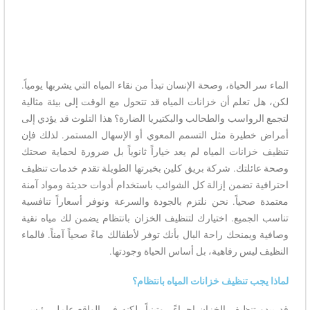
الماء سر الحياة، وصحة الإنسان تبدأ من نقاء المياه التي يشربها يومياً.
لكن، هل تعلم أن خزانات المياه قد تتحول مع الوقت إلى بيئة مثالية
لتجمع الرواسب والطحالب والبكتيريا الضارة؟ هذا التلوث قد يؤدي إلى
أمراض خطيرة مثل التسمم المعوي أو الإسهال المستمر. لذلك فإن
تنظيف خزانات المياه لم يعد خياراً ثانوياً بل ضرورة لحماية صحتك
وصحة عائلتك. شركة بريق كلين بخبرتها الطويلة تقدم خدمات تنظيف
احترافية تضمن إزالة كل الشوائب باستخدام أدوات حديثة ومواد آمنة
معتمدة صحياً. نحن نلتزم بالجودة والسرعة ونوفر أسعاراً تنافسية
تناسب الجميع. اختيارك لتنظيف الخزان بانتظام يضمن لك مياه نقية
وصافية ويمنحك راحة البال بأنك توفر لأطفالك ماءً صحياً آمناً. فالماء
النظيف ليس رفاهية، بل أساس الحياة وجودتها.
لماذا يجب تنظيف خزانات المياه بانتظام؟
قد يبدو تنظيف الخزان إجراءً روتينياً، لكنه في الواقع عامل رئيسي