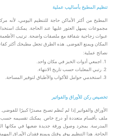
تنظيم المطبخ بأساليب عملية
المطبخ من أكثر الأماكن حاجة للتنظيم اليومي، لأنه مرك
مجموعات يسهل العثور عليها عند الحاجة. يمكنك استخدام
عبوات زجاجية شفافة مع ملصقات واضحة. ترتيب الأطعمة
المكان ويمنع الفوضى. هذه الطرق تجعل مطبخك أكثر كفاء
نصائح عملية:
اجمعي أدوات الخبز في مكان واحد.
رتبي المعلبات حسب تاريخ الانتهاء.
استخدمي حوامل للأكواب والأطباق لتوفير المساحة.
تخصيص ركن للأوراق والفواتير
الأوراق والفواتير إذا لم تُنظم تصبح مصدرًا كبيرًا للفوض
ملف بأقسام متعددة أو درج خاص. يمكنك تقسيمه حسب الفئة
المدرسة. بمجرد وصول ورقة جديدة ضعيها في مكانها المخ
الحاجة. هذا التنظيم يوفر وقتك ويمنع فقدان الأوراق المهمة