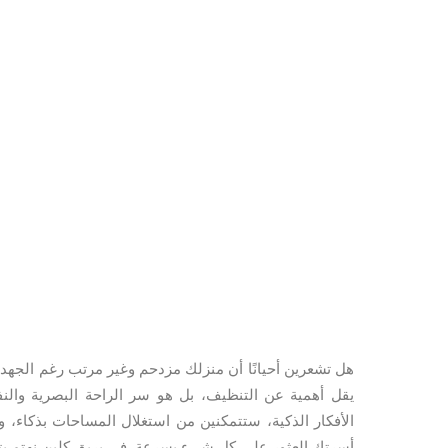
هل تشعرين أحيانًا أن منزلك مزدحم وغير مرتب رغم الجهد ا
يقل أهمية عن التنظيف، بل هو سر الراحة البصرية والن
الأفكار الذكية، ستتمكنين من استغلال المساحات بذكاء
أسرتك العثور على كل شيء بسرعة. في بريق كلين نهتم بت