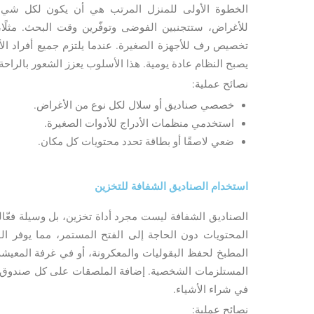
الخطوة الأولى للمنزل المرتب هي أن يكون لكل شيء 
للأغراض، ستتجنبين الفوضى وتوفّرين وقت البحث. مثلًا
تخصيص رف للأجهزة الصغيرة. عندما يلتزم جميع أفراد الأسر
يصبح النظام عادة يومية. هذا الأسلوب يعزز الشعور بالراحة ا
نصائح عملية:
خصصي صناديق أو سلال لكل نوع من الأغراض.
استخدمي منظمات الأدراج للأدوات الصغيرة.
ضعي لاصقًا أو بطاقة تحدد محتويات كل مكان.
استخدام الصناديق الشفافة للتخزين
الصناديق الشفافة ليست مجرد أداة تخزين، بل وسيلة فعّالة
المحتويات دون الحاجة إلى الفتح المستمر، مما يوفر ا
المطبخ لحفظ البقوليات والمعكرونة، أو في غرفة المعيشة
المستلزمات الشخصية. إضافة الملصقات على كل صندوق تجع
في شراء الأشياء.
نصائح عملية: